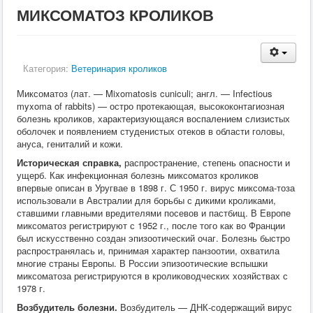
Кормление
МИКСОМАТОЗ КРОЛИКОВ
Пушные звери
Пчелы
Экзотические животные
Ветеринария
Категория:
Ветеринария кроликов
Ветеринария
По животным
Миксоматоз (лат. — Mixomatosis cuniculi; англ. — Infectious
Крс
myxoma of rabbits) — остро протекающая, высококонтагиозная
Мрс
болезнь кроликов, характеризующаяся воспалением слизистых
Лошадей
оболочек и появлением студенистых отеков в области головы,
Свиньи
ануса, гениталий и кожи.
Собаки
Кошки
Историческая справка,
распространение, степень опасности и
Птицы
ущерб. Как инфекционная болезнь миксоматоз кроликов
Рыбы
впервые описан в Уругвае в 1898 г. С 1950 г. вирус миксома-тоза
Кролики
использовали в Австралии для борьбы с дикими кроликами,
Пушные
ставшими главными вредителями посевов и пастбищ. В Европе
Пчелы
миксоматоз регистрируют с 1952 г., после того как во Франции
Экзотические животные
был искусственно создан эпизоотический очаг. Болезнь быстро
Заразные заболевания
распространялась и, принимая характер панзоотии, охватила
Инвазионные болезни
многие страны Европы. В России эпизоотические вспышки
Инфекционные заболевания
миксоматоза регистрируются в кролиководческих хозяйствах с
Терапия
1978 г.
Гинекология
Возбудитель болезни.
Возбудитель — ДНК-содержащий вирус
Диагностика