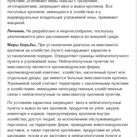
пунктами, усиливают меры борьбы с грызунами,
эктопаразитами, запрещают ввоз и вывоз кроликов. Все
поголовье кроликов, имеющееся в хозяйствах и у
индивидуальных владельцев угрожаемой зоны, прививают
вакциной.
Лечение.
Не разработано и нецелесообразно, поскольку
увеличивается риск рассеивания вируса во внешней среде.
Меры борьбы.
При установлении диагноза на миксоматоз
кроликов на хозяйство (пункт) накладывают карантин в
установленном порядке. Определяют границы неблагополучного
пункта и угрожаемой зоны. Неблагополучным пунктом по
миксоматозу являются кролиководческая ферма,
кролиководческий комплекс, хозяйство, населенный пункт или
отдельные дворы, где имеются больные миксоматозом кролики.
Угрожаемой зоной считают территорию с населенными пунктами
и хозяйствами, имеющими непосредственные хозяйственные
связи с неблагополучным по миксоматозу кроликов пунктом.
По условиям карантина запрещают: ввоз в неблагополучные
пункты и вывоз из них кроликов, продуктов их убоя, шкурок,
инвентаря и кормов; перегруппировку кроликов внутри
хозяйства; доступ людей, за исключением обслуживающего
персонала, на территорию ферм; проведение животноводческих
выставок, а также торговлю кроликами, продуктами их убоя,
шкурками, пухом и их заготовку в неблагополучном пункте и