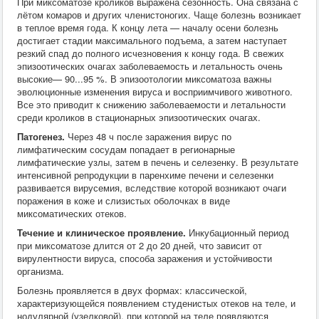
При миксоматозе кроликов выражена сезонность. Она связана с
лётом комаров и других членистоногих. Чаще болезнь возникает
в теплое время года. К концу лета — началу осени болезнь
достигает стадии максимального подъема, а затем наступает
резкий спад до полного исчезновения к концу года. В свежих
эпизоотических очагах заболеваемость и летальность очень
высокие— 90...95 %. В эпизоотологии миксоматоза важны
эволюционные изменения вируса и восприимчивого животного.
Все это приводит к снижению заболеваемости и летальности
среди кроликов в стационарных эпизоотических очагах.
Патогенез.
Через 48 ч после заражения вирус по
лимфатическим сосудам попадает в регионарные
лимфатические узлы, затем в печень и селезенку. В результате
интенсивной репродукции в паренхиме печени и селезенки
развивается вирусемия, вследствие которой возникают очаги
поражения в коже и слизистых оболочках в виде
миксоматических отеков.
Течение и клиническое проявление.
Инкубационный период
при миксоматозе длится от 2 до 20 дней, что зависит от
вирулентности вируса, способа заражения и устойчивости
организма.
Болезнь проявляется в двух формах: классической,
характеризующейся появлением студенистых отеков на теле, и
нодулярной (узелковой), при которой на теле появляются