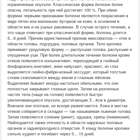
ограниченные опухоли. Классическая форма болезни более
опасна, летальность при ней достигает 100 %. При обеих
формах первыми признаками болезни являются покраснения в
виде пятен или маленьких бугорков на коже, в основном в
области век и на ушных раковинах. В случае острого течения, а
это чаще отмечают при классической форме, болезнь длится
5...6 дней. Причем единственный признак миксоматоза — отек в
области головы, подгрудка, половых органов. Тело кролика
принимает уродливую форму — распухшая голова, распухшие и
опущенные уши. При более длительном течении болезни кроме
отеков появляется конъюнктивит, переходящий в гнойный
блефароконъ-юнктивит, веки набухают, краснеют, из глаз
выделяется гнойно-фибри-нозный экссудат, который толстым
слоем скапливается между веком и глазным яблоком.
Выделения бывают иногда настолько обильными, что они
полностью закрывают глазные щели. Затем на различных
частях тела (чаще на голове) появляются быстро
увеличивающиеся опухоли, достигающие З...4см в диаметре.
Вначале они плотные, но вскоре размягчаются. Кожа в местах
отеков собирается в складки — так называемая львиная голова.
Затем появляются сопение (ринит), одышка, хрипы (пневмония).
Наблюдается также отечность в области наружных половых
органов и заднепроходного отверстия. К концу болезни кролики
сильно худеют и погибают через 5... 10 дней.