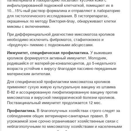
инфильтрированной подкожной клетчаткой, помещают их в
10...15%-ный раствор формалина и отправляют в лабораторию
для гистологического исследования. В гистопрепаратах,
окрашенных по методу Виктория-блау, обнаруживают клетки
микомы с включениями.
При дифференциальной диагностике миксоматоза кроликов
необходимо исключить фиброматоз, стафилококкоз и
«бродячую» пиемию с подкожными абсцессами.
Иммунитет, специфическая профилактика.
У выживших
кроликов формируется активный иммунитет. Молодняк,
родившийся от матерей-ре-конвалесцентов, до 5-недельного
возраста устойчив к вирусу благодаря пассивно переданным
материнским антителам.
Для специфической профилактики миксоматоза кроликов
применяют сухую живую культуральную вакцину из штамма
В-82 и ассоциированную лиофилизированную вакцину против
миксоматоза и вирусной геморрагической болезни кроликов.
Поствакцинальный иммунитет продолжается 12 мес.
Профилактика.
В благополучных хозяйствах строго следят за
соблюдением общих ветеринарно-санитарных правил. В
угрожаемой зоне срочно ограничивают хозяйственные связи с
неблагополучными по миксоматозу хозяйствами и населенными