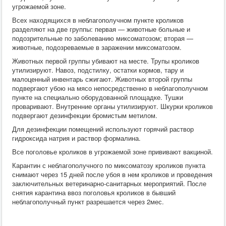
угрожаемой зоне.
Всех находящихся в неблагополучном пункте кроликов
разделяют на две группы: первая — животные больные и
подозрительные по заболеванию миксоматозом; вторая —
животные, подозреваемые в заражении миксоматозом.
Животных первой группы убивают на месте. Трупы кроликов
утилизируют. Навоз, подстилку, остатки кормов, тару и
малоценный инвентарь сжигают. Животных второй группы
подвергают убою на мясо непосредственно в неблагополучном
пункте на специально оборудованной площадке. Тушки
проваривают. Внутренние органы утилизируют. Шкурки кроликов
подвергают дезинфекции бромистым метилом.
Для дезинфекции помещений используют горячий раствор
гидроксида натрия и раствор формалина.
Все поголовье кроликов в угрожаемой зоне прививают вакциной.
Карантин с неблагополучного по миксоматозу кроликов пункта
снимают через 15 дней после убоя в нем кроликов и проведения
заключительных ветеринарно-санитарных мероприятий. После
снятия карантина ввоз поголовья кроликов в бывший
неблагополучный пункт разрешается через 2мес.