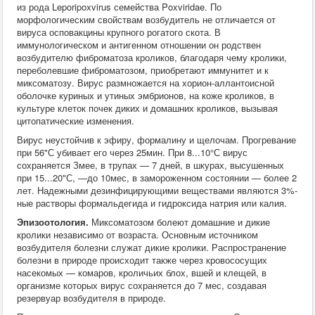
из рода Leporipoxvirus семейства Poxviridae. По
Хирургия
морфологическим свойствам возбудитель не отличается от
ВСЭ
вируса осповакцины крупного рогатого скота. В
Лекарственные препараты
иммунологическом и антигенном отношении он родствен
Токсикология
возбудителю фиброматоза кроликов, благодаря чему кролики,
Зоогигиена
переболевшие фиброматозом, приобретают иммунитет и к
Патанатомия
миксоматозу. Вирус размножается на хорион-аллантоисной
Интересное
оболочке куриных и утиных эмбрионов, на коже кроликов, в
Кормление
культуре клеток почек диких и домашних кроликов, вызывая
цитопатические изменения.
Вирус неустойчив к эфиру, формалину и щелочам. Прогревание
при 56"С убивает его через 25мин. При 8...10°С вирус
сохраняется Змее, в трупах — 7 дней, в шкурах, высушенных
при 15...20"С, —до 10мес, в замороженном состоянии — более 2
лет. Надежными дезинфицирующими веществами являются 3%-
ные растворы формальдегида и гидроксида натрия или калия.
Эпизоотология.
Миксоматозом болеют домашние и дикие
кролики независимо от возраста. Основным источником
возбудителя болезни служат дикие кролики. Распространение
болезни в природе происходит также через кровососущих
насекомых — комаров, кроличьих блох, вшей и клещей, в
организме которых вирус сохраняется до 7 мес, создавая
резервуар возбудителя в природе.