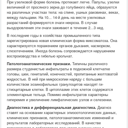
При узелковой форме болезнь протекает легче. Папулы, узелки
величиной от просяного зерна до голубиного яйца, образуются
на различных участках тела: на спине, ушных раковинах, веках,
между пальцами. На 10... 14-й день на месте узелковых
разрастаний формируются очаги некроза. В случае
выздоровления эти очаги заживают в течение 2...3 нед.
В последние годы в хозяйствах промышленного типа
зарегистрирована новая клиническая форма миксоматоза. Она
характеризуется поражением органов дыхания, насморком,
слезотечением. Иногда болезнь сопровождается нарушением
воспроизводства и гибелью крольчат.
Патологоанатомические признаки.
Типичны различного
размера студенистые инфильтраты в подкожной клетчатке
головы, шеи, гениталий, конечностей, пропитанные желтоватой
жидкостью. В ней при микроскопии наряду с большим
количеством эозинофильных гранулоцитов находят ги-
стиоцитарные клетки. В цитоплазме этих клеток содержатся
элементарные тельца. Помимо инфильтратов характерны
гиперемия и увеличение лимфатических узлов и селезенки.
Диагностика и дифференциальная диагностика.
Диагноз
ставят на основании характерных эпизоотологических данных,
клинических признаков, патологоанатомических изменений и
результатов лабораторных исследований. В качестве
патматериала в лабораторию посылают кусочки кожи с