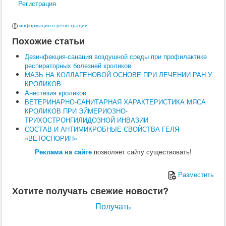
Регистрация
Поведение
Кормление
Кошки
информация о регистрации
Ветеринария
Похожие статьи
Хирургия
Диагностика
Дезинфекция-санация воздушной среды при профилактике
Терапия
респираторных болезней кроликов
Заразные заболевания
МАЗЬ НА КОЛЛАГЕНОВОЙ ОСНОВЕ ПРИ ЛЕЧЕНИИ РАН У
Инфекционные заболевания
КРОЛИКОВ
Инвазионные заболевания
Анестезия кроликов
Кормление
ВЕТЕРИНАРНО-САНИТАРНАЯ ХАРАКТЕРИСТИКА МЯСА
Поведение
КРОЛИКОВ ПРИ ЭЙМЕРИОЗНО-
Воспроизводство
ТРИХОСТРОНГИЛИДОЗНОЙ ИНВАЗИИ
Птицы
СОСТАВ И АНТИМИКРОБНЫЕ СВОЙСТВА ГЕЛЯ
Ветеринария
«ВЕТОСПОРИН»
Анатомия и физиология
Разведение
Реклама на сайте
позволяет сайту существовать!
Воспроизводство
Рыбы
Разместить
Ветеринария
Выращивание
Хотите получать свежие новости?
Кормление
Прочие
Получать
Кролики
Ветеринария