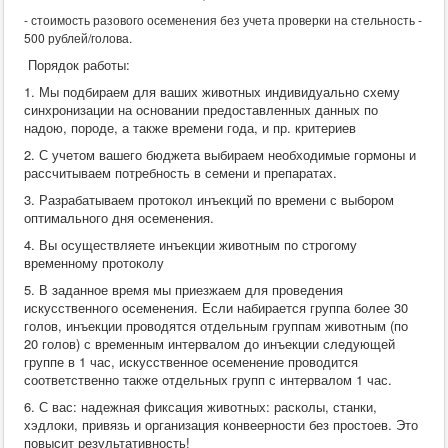
- стоимость разового осеменения без учета проверки на стельность -
500 рублей/голова.
Порядок работы:
1. Мы подбираем для ваших животных индивидуально схему
синхронизации на основании предоставленных данных по
надою, породе, а также времени года, и пр. критериев
2. С учетом вашего бюджета выбираем необходимые гормоны и
рассчитываем потребность в семени и препаратах.
3. Разрабатываем протокол инъекций по времени с выбором
оптимального дня осеменения.
4. Вы осуществляете инъекции животным по строгому
временному протоколу
5. В заданное время мы приезжаем для проведения
искусственного осеменения. Если набирается группа более 30
голов, инъекции проводятся отдельным группам животным (по
20 голов) с временным интервалом до инъекции следующей
группе в 1 час, искусственное осеменение проводится
соответственно также отдельных групп с интервалом 1 час.
6. С вас: надежная фиксация животных: расколы, станки,
хэдлоки, привязь и организация конвеерности без простоев. Это
повысит результативность!