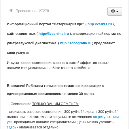
Просмотров: 27278
Информационный портал "Ветеринария крс" (
http://vetkrs.ru
),
сайт о животных (
http://liveanimal.ru
), информационный портал по
ультразвуковой диагностике (
http://sonografia.ru
) предлагают
свои услуги:
Искусственное осеменение коров с высокой эффективностью
нашими специалистами на базе вашего хозяйства.
Внимание
! Работаем только по схемам синхронизации с
единовременным осеменением не менее 30 голов.
1. Осеменение
ТОЛЬКО ВАШИМ СЕМЕНЕМ
:
- стоимость разового осеменения: 300 рублей/голова + 300 рублей/
голова при положительном результате осеменения
по результатам
узи
, проводимым нашими специалистами (цены можно уточнить
здесь
- оплачивается отдельно)