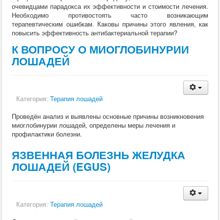
очевидцами парадокса их эффективности и стоимости лечения.
Хирургия
Необходимо противостоять часто возникающим
ВСЭ
терапевтическим ошибкам. Каковы причины этого явления, как
Лекарственные препараты
повысить эффективность антибактериальной терапии?
Токсикология
Зоогигиена
К ВОПРОСУ О МИОГЛОБИНУРИИ
Патанатомия
ЛОШАДЕЙ
Интересное
Кормление
Категория:
Терапия лошадей
Проведён анализ и выявлены основные причины возникновения
миоглобинурии лошадей, определены меры лечения и
профилактики болезни.
ЯЗВЕННАЯ БОЛЕЗНЬ ЖЕЛУДКА
ЛОШАДЕЙ (EGUS)
Категория:
Терапия лошадей