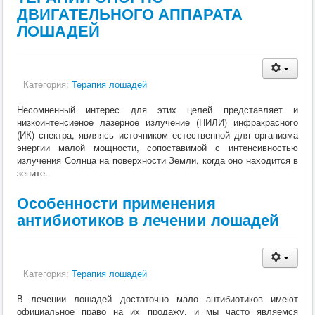
Кормление
ДВИГАТЕЛЬНОГО АППАРАТА
Пушные звери
ЛОШАДЕЙ
Пчелы
Экзотические животные
Ветеринария
Ветеринария
По животным
Категория:
Терапия лошадей
Крс
Мрс
Несомненный интерес для этих целей представляет и
Лошадей
низкоинтенсиеное лазерное излучение (НИЛИ) инфракрасного
Свиньи
(ИК) спектра, являясь источником естественной для организма
Собаки
энергии малой мощности, сопоставимой с интенсивностью
Кошки
излучения Солнца на поверхности Земли, когда оно находится в
Птицы
зените.
Рыбы
Кролики
Особенности применения
Пушные
антибиотиков в лечении лошадей
Пчелы
Экзотические животные
Заразные заболевания
Инвазионные болезни
Категория:
Инфекционные заболевания
Терапия лошадей
Терапия
В лечении лошадей достаточно мало антибиотиков имеют
Гинекология
официальное право на их продажу, и мы часто являемся
Диагностика