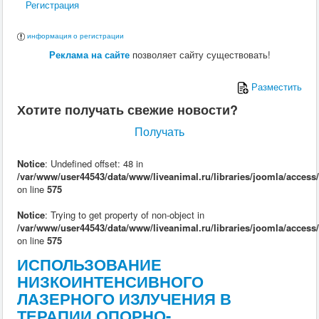
Регистрация
Поведение
Кормление
Кошки
информация о регистрации
Ветеринария
Реклама на сайте
позволяет сайту существовать!
Хирургия
Диагностика
Терапия
Разместить
Заразные заболевания
Хотите получать свежие новости?
Инфекционные заболевания
Инвазионные заболевания
Получать
Кормление
Поведение
Воспроизводство
Notice
: Undefined offset: 48 in
Птицы
/var/www/user44543/data/www/liveanimal.ru/libraries/joomla/access
Ветеринария
on line
575
Анатомия и физиология
Разведение
Notice
: Trying to get property of non-object in
Воспроизводство
/var/www/user44543/data/www/liveanimal.ru/libraries/joomla/access
Рыбы
on line
575
Ветеринария
ИСПОЛЬЗОВАНИЕ
Выращивание
Кормление
НИЗКОИНТЕНСИВНОГО
Прочие
ЛАЗЕРНОГО ИЗЛУЧЕНИЯ В
Кролики
ТЕРАПИИ ОПОРНО-
Ветеринария