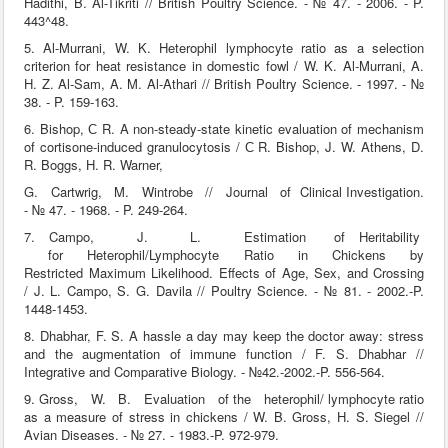
Hadithi, B. Al-Tikriti // British Poultry Science. - № 47. - 2006. - P.
443^48.
5. Al-Murrani, W. K. Heterophil lymphocyte ratio as a selection
criterion for heat resistance in domestic fowl / W. K. Al-Murrani, A.
H. Z. Al-Sam, A. M. Al-Athari // British Poultry Science. - 1997. - №
38. - P. 159-163.
6. Bishop, С R. A non-steady-state kinetic evaluation of mechanism
of cortisone-induced granulocytosis / С R. Bishop, J. W. Athens, D.
R. Boggs, H. R. Warner,
G. Cartwrig, M. Wintrobe // Journal of Clinical Investigation.
- № 47. - 1968. - P. 249-264.
7. Campo, J. L. Estimation of Heritability
for Heterophil/Lymphocyte Ratio in Chickens by
Restricted Maximum Likelihood. Effects of Age, Sex, and Crossing
/ J. L. Campo, S. G. Davila // Poultry Science. - № 81. - 2002.-P.
1448-1453.
8. Dhabhar, F. S. A hassle a day may keep the doctor away: stress
and the augmentation of immune function / F. S. Dhabhar //
Integrative and Comparative Biology. - №42.-2002.-P. 556-564.
9. Gross, W. B. Evaluation of the heterophil/ lymphocyte ratio
as a measure of stress in chickens / W. B. Gross, H. S. Siegel //
Avian Diseases. - № 27. - 1983.-P. 972-979.