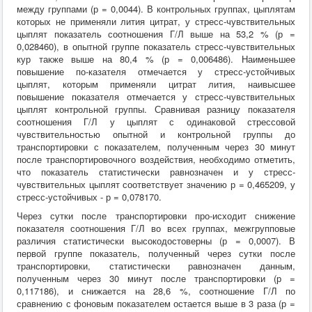
между группами (р = 0,0044). В контрольных группах, цыплятам
которых не применяли лития цитрат, у стресс-чувствительных
цыплят показатель соотношения Г/Л выше на 53,2 % (р =
0,028460), в опытной группе показатель стресс-чувствительных
кур также выше на 80,4 % (р = 0,006486). Наименьшее
повышение по-казателя отмечается у стресс-устойчивых
цыплят, которым применяли цитрат лития, наивысшее
повышение показателя отмечается у стресс-чувствительных
цыплят контрольной группы. Сравнивая разницу показателя
соотношения Г/Л у цыплят с одинаковой стрессовой
чувствительностью опытной и контрольной группы до
транспортировки с показателем, полученным через 30 минут
после транспортировочного воздействия, необходимо отметить,
что показатель статистически равнозначен и у стресс-
чувствительных цыплят соответствует значению р = 0,465209, у
стресс-устойчивых - р = 0,078170.
Через сутки после транспортировки про-исходит снижение
показателя соотношения Г/Л во всех группах, межгрупповые
различия статистически высокодостоверны (р = 0,0007). В
первой группе показатель, полученный через сутки после
транспортировки, статистически равнозначен данным,
полученным через 30 минут после транспортировки (р =
0,117186), и снижается на 28,6 %, соотношение Г/Л по
сравнению с фоновым показателем остается выше в 3 раза (р =