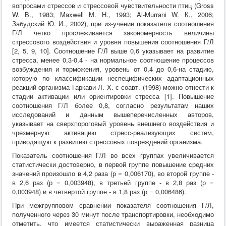
вопросами стрессов и стрессовой чувствительности птиц (Gross
W. В., 1983; Maxwell М. Н., 1993; Al-Murrani W. К., 2006;
Забудский Ю. И., 2002), при из-учении показателя соотношения
Г/Л четко прослеживается закономерность величины
стрессового воздействия и уровня повышения соотношения Г/Л
[2, 5, 9, 10]. Соотношение Г/Л выше 0,6 указывает на развитие
стресса, менее 0,3-0,4 - на нормальное соотношение процессов
возбуждения и торможения, уровень от 0,4 до 0,6-на стадию,
которую по классификации неспецифических адаптационных
реакций организма Гаркави Л. X. с соавт. (1998) можно отнести к
стадии активации или ориентировки стресса [1]. Повышение
соотношения Г/Л более 0,8, согласно результатам наших
исследований и данным вышеперечисленных авторов,
указывает на сверхпороговый уровень внешнего воздействия и
чрезмерную активацию стресс-реализующих систем,
приводящую к развитию стрессовых повреждений организма.
Показатель соотношения Г/Л во всех группах увеличивается
статистически достоверно, в первой группе повышение средних
значений произошло в 4,2 раза (р = 0,006170), во второй группе -
в 2,6 раз (р = 0,003948), в третьей группе - в 2,8 раз (р =
0,003948) и в четвертой группе - в 1,8 раз (р = 0,006486).
При межгрупповом сравнении показателя соотношения Г/Л,
полученного через 30 минут после транспортировки, необходимо
отметить, что имеется статистически выраженная разница