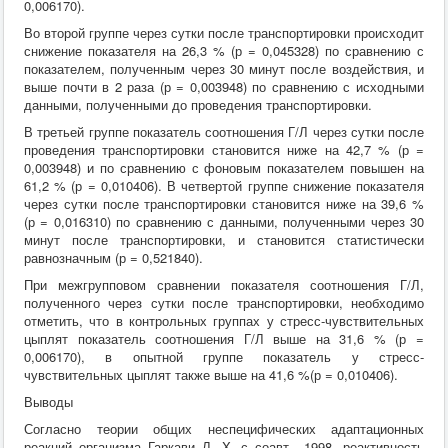
0,006170).
Во второй группе через сутки после транспортировки происходит
снижение показателя на 26,3 % (р = 0,045328) по сравнению с
показателем, полученным через 30 минут после воздействия, и
выше почти в 2 раза (р = 0,003948) по сравнению с исходными
данными, полученными до проведения транспортировки.
В третьей группе показатель соотношения Г/Л через сутки после
проведения транспортировки становится ниже на 42,7 % (р =
0,003948) и по сравнению с фоновым показателем повышен на
61,2 % (р = 0,010406). В четвертой группе снижение показателя
через сутки после транспортировки становится ниже на 39,6 %
(р = 0,016310) по сравнению с данными, полученными через 30
минут после транспортировки, и становится статистически
равнозначным (р = 0,521840).
При межгрупповом сравнении показателя соотношения Г/Л,
полученного через сутки после транспортировки, необходимо
отметить, что в контрольных группах у стресс-чувствительных
цыплят показатель соотношения Г/Л выше на 31,6 % (р =
0,006170), в опытной группе показатель у стресс-
чувствительных цыплят также выше на 41,6 %(р = 0,010406).
Выводы
Согласно теории общих неспецифических адаптационных
реакций организма Гаркави Л. X. с соавт., 1998, реактивность