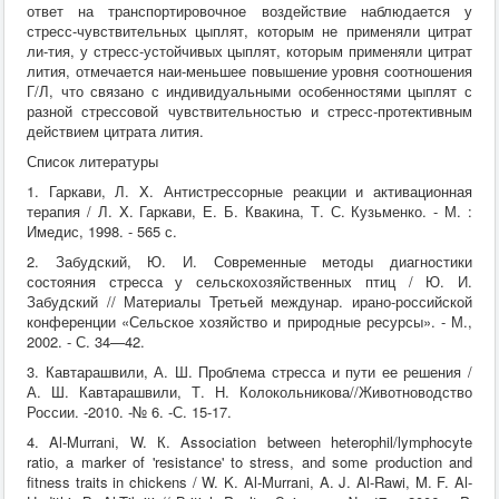
ответ на транспортировочное воздействие наблюдается у
стресс-чувствительных цыплят, которым не применяли цитрат
ли-тия, у стресс-устойчивых цыплят, которым применяли цитрат
лития, отмечается наи-меньшее повышение уровня соотношения
Г/Л, что связано с индивидуальными особенностями цыплят с
разной стрессовой чувствительностью и стресс-протективным
действием цитрата лития.
Список литературы
1. Гаркави, Л. X. Антистрессорные реакции и активационная
терапия / Л. X. Гаркави, Е. Б. Квакина, Т. С. Кузьменко. - М. :
Имедис, 1998. - 565 с.
2. Забудский, Ю. И. Современные методы диагностики
состояния стресса у сельскохозяйственных птиц / Ю. И.
Забудский // Материалы Третьей междунар. ирано-российской
конференции «Сельское хозяйство и природные ресурсы». - М.,
2002. - С. 34—42.
3. Кавтарашвили, А. Ш. Проблема стресса и пути ее решения /
А. Ш. Кавтарашвили, Т. Н. Колокольникова//Животноводство
России. -2010. -№ 6. -С. 15-17.
4. Al-Murrani, W. К. Association between heterophil/lymphocyte
ratio, a marker of 'resistance' to stress, and some production and
fitness traits in chickens / W. K. Al-Murrani, A. J. Al-Rawi, M. F. Al-