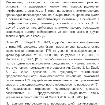
Механизмы, лежащие в основе лейкоцитарной реакции,
основаны на разрушении клеток или перераспределении
лимфоцитов в организме. В ответ на выброс глюкокортикоидов
происходит перераспределение лимфоцитов из кровяного русла
в органы и ткани; у млекопитающих животных - в основном в
лимфатические узлы, селезенку, костный мозг и кожу [8]. С
другой стороны, под действием глюкокортикоидов происходит
активизация выхода нейтрофилов из костного мозга и других
тканей и органов в кровь [6].
Gross W. В., Siegel H. S., 1983, подробно описали этот феномен
у птиц [9], впоследствии были представлены доказательства
зависимости соотношения Г/Л от уровня глюкокортикоидов в
крови кур Maxwell М. Н., 1993 [10]. Забудский Ю. И., 2002, Al
Murrani et al., 1997, [2, 5] разработали на основании показателя
Г/Л методики прогнозирования продуктивности и резистентности
кур в условиях промышленного содержания. Campo J. L., Davila
S. G., 2002, доказали, что существует генетическая
предрасположенность закономерностей изменения показателя
соотношения Г/Л под действием меняющихся факторов внешней
среды; эта предрасположенность передается по наследству [7].
На взаимосвязь стрессовой чувствительности, динамики
соотношения Г/Л, продуктивности и сохранности птицы
указывает в своих работах Al Murrani W. К. et al., 2006 [4].
По данным многочисленных исследователей, занимающихся