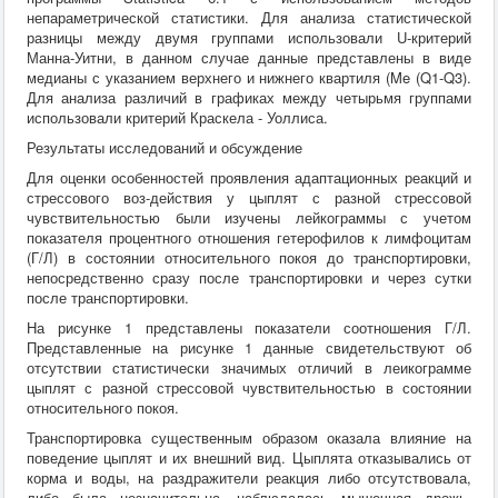
непараметрической статистики. Для анализа статистической
разницы между двумя группами использовали U-критерий
Манна-Уитни, в данном случае данные представлены в виде
медианы с указанием верхнего и нижнего квартиля (Me (Q1-Q3).
Для анализа различий в графиках между четырьмя группами
использовали критерий Краскела - Уоллиса.
Результаты исследований и обсуждение
Для оценки особенностей проявления адаптационных реакций и
стрессового воз-действия у цыплят с разной стрессовой
чувствительностью были изучены лейкограммы с учетом
показателя процентного отношения гетерофилов к лимфоцитам
(Г/Л) в состоянии относительного покоя до транспортировки,
непосредственно сразу после транспортировки и через сутки
после транспортировки.
На рисунке 1 представлены показатели соотношения Г/Л.
Представленные на рисунке 1 данные свидетельствуют об
отсутствии статистически значимых отличий в леикограмме
цыплят с разной стрессовой чувствительностью в состоянии
относительного покоя.
Транспортировка существенным образом оказала влияние на
поведение цыплят и их внешний вид. Цыплята отказывались от
корма и воды, на раздражители реакция либо отсутствовала,
либо была незначительна, наблюдалась мышечная дрожь,