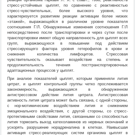
стресс-устойчивых цыплят, по сравнению с реактивностью
стресс-чувствительных, более высокого уровня, что
характеризуется развитием реакции активации более низких
«этажей», выражающейся в различном уровне показателя
соотношения Г/Л. Обнаруженные изменения соотношения Г/Л
непосредственно после транспортировки и через сутки после
транспортировки имеют общую направленность для цыплят всех
групп, выражающуюся в повышении под действием
стрессирующего фактора уровня гетерофилов в крови и
снижения количества лимфоцитов. Стрессовая
чувствительность оказывает воздействие на степень и
продолжительность течения посттранспортировочных
адаптационных процессов у цыплят.
При анализе показателей цыплят, которым применяли лития
цитрат, и цыплят контрольной группы четко прослеживается
закономерность, выражающаяся в обнаруженном
антистрессовом действии лития цитрата. Антистрессовая
активность лития цитрата может быть связана, с одной стороны,
с нор-мотимическим воздействием лития и снижением
эмоционального воздействия, с другой стороны, со стресс-
протективными свойствами лития, связанными со способностью
лития тормозить выход катехоламинов из нервных окончаний и
ускорять разрушение норадреналина в клетках. Наивысшая
активация стресс-реализующих систем организма цыплят в