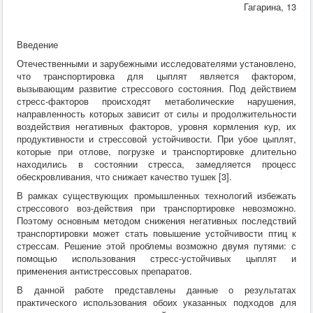
Гагарина, 13
Хирургия
ВСЭ
Лекарственные препараты
Введение
Токсикология
Зоогигиена
Отечественными и зарубежными исследователями установлено,
Патанатомия
что транспортировка для цыплят является фактором,
Интересное
вызывающим развитие стрессового состояния. Под действием
Кормление
стресс-факторов происходят метаболические нарушения,
направленность которых зависит от силы и продолжительности
воздействия негативных факторов, уровня кормления кур, их
продуктивности и стрессовой устойчивости. При убое цыплят,
которые при отлове, погрузке и транспортировке длительно
находились в состоянии стресса, замедляется процесс
обескровливания, что снижает качество тушек [3].
В рамках существующих промышленных технологий избежать
стрессового воз-действия при транспортировке невозможно.
Поэтому основным методом снижения негативных последствий
транспортировки может стать повышение устойчивости птиц к
стрессам. Решение этой проблемы возможно двумя путями: с
помощью использования стресс-устойчивых цыплят и
применения антистрессовых препаратов.
В данной работе представлены данные о результатах
практического использования обоих указанных подходов для