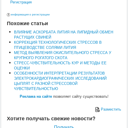
Регистрация
Поведение
Кормление
Кошки
информация о регистрации
Ветеринария
Похожие статьи
Хирургия
Диагностика
ВЛИЯНИЕ АСКОРБАТА ЛИТИЯ НА ЛИПИДНЫЙ ОБМЕН
Терапия
РАСТУЩИХ СВИНЕЙ
Заразные заболевания
КОРРЕКЦИЯ ТЕХНОЛОГИЧЕСКИХ СТРЕССОВ В
Инфекционные заболевания
ПТИЦЕВОДСТВЕ СОЛЯМИ ЛИТИЯ
Инвазионные заболевания
МЕТОД ВЫЯВЛЕНИЯ ОКИСЛИТЕЛЬНОГО СТРЕССА У
Кормление
КРУПНОГО РОГАТОГО СКОТА
Поведение
СТРЕСС-ЧУВСТВИТЕЛЬНОСТЬ КУР И МЕТОДЫ ЕЕ
Воспроизводство
ОЦЕНКИ
Птицы
ОСОБЕННОСТИ ИНТЕРПРЕТАЦИИ РЕЗУЛЬТАТОВ
Ветеринария
ЭЛЕКТРОКАРДИОГРАФИЧЕСКИХ ИССЛЕДОВАНИЙ
Анатомия и физиология
ЦЫПЛЯТ С РАЗНОЙ СТРЕССОВОЙ
Разведение
ЧУВСТВИТЕЛЬНОСТЬЮ
Воспроизводство
Рыбы
Реклама на сайте
позволяет сайту существовать!
Ветеринария
Выращивание
Разместить
Кормление
Прочие
Хотите получать свежие новости?
Кролики
Ветеринария
Получать