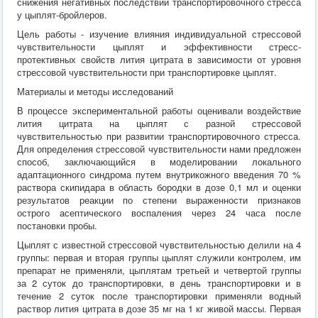
снижения негативных последствий транспортировочного стресса
у цыплят-бройлеров.
Цель работы - изучение влияния индивидуальной стрессовой
чувствительности цыплят и эффективности стресс-
протективных свойств лития цитрата в зависимости от уровня
стрессовой чувствительности при транспортировке цыплят.
Материалы и методы исследований
В процессе экспериментальной работы оценивали воздействие
лития цитрата на цыплят с разной стрессовой
чувствительностью при развитии транспортировочного стресса.
Для определения стрессовой чувствительности нами предложен
способ, заключающийся в моделировании локального
адаптационного синдрома путем внутрикожного введения 70 %
раствора скипидара в область бородки в дозе 0,1 мл и оценки
результатов реакции по степени выраженности признаков
острого асептического воспаления через 24 часа после
постановки пробы.
Цыплят с известной стрессовой чувствительностью делили на 4
группы: первая и вторая группы цыплят служили контролем, им
препарат не применяли, цыплятам третьей и четвертой группы
за 2 суток до транспортировки, в день транспортировки и в
течение 2 суток после транспортировки применяли водный
раствор лития цитрата в дозе 35 мг на 1 кг живой массы. Первая