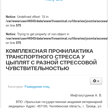
Кормление
Пушные звери
Пчелы
Экзотические животные
Notice
: Undefined offset: 72 in
Ветеринария
/var/www/user44543/data/www/liveanimal.ru/libraries/joomla/access
Ветеринария
on line
575
По животным
Крс
Notice
: Trying to get property of non-object in
Мрс
/var/www/user44543/data/www/liveanimal.ru/libraries/joomla/access
Лошадей
on line
575
Свиньи
КОМПЛЕКСНАЯ ПРОФИЛАКТИКА
Собаки
Кошки
ТРАНСПОРТНОГО СТРЕССА У
Птицы
ЦЫПЛЯТ С РАЗНОЙ СТРЕССОВОЙ
Рыбы
ЧУВСТВИТЕЛЬНОСТЬЮ
Кролики
Пушные
Пчелы
Экзотические животные
Заразные заболевания
Категория:
Разведение птиц
Инвазионные болезни
Инфекционные заболевания
Мифтахутдинов А. В.
Терапия
ВПО «Уральская государственная академия ветеринарной
Гинекология
медицины» Адрес: 457100, Челябинская область, г. Троицк, ул.
Диагностика