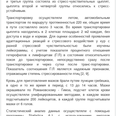
и третья группа состояла из стресс-чувствительных цыплят,
цыплята второй и четвертой группы относились к стресс-
устойчивым.
Транспортировку осуществляли летом, автомобильным
транспортом по маршруту протяженностью 220 км, общее время
в пути составляло около 3 часов. Во время транспортировки
цыплята находились в 2 клетках площадью 2 м2 каждая, без
доступа к воде и кормам. Для оценки особенностей проявления
адаптационных реакций и стрессового воздействия у кур с
разной стрессовой чувствительностью были изучены
лейкограммы, с учетом показателя процентного отношения
гетерофилов к лимфоцитам (Г/Л) в состоянии относительного
покоя до транспортировки, непосредственно сразу после
транспортировки и через сутки после транс-портировки.
Показатель соотношения Г/Л является надежным признаком,
отражающим степень стрессированности птиц [2, 9].
Кровь для приготовления мазков брали путем пункции гребешка,
в одно и то же время в период с 13 до 14 часов. Мазки
окрашивали по Романовскому - Гимза, подсчет клеток крови
осуществляли унифицированными методами, в каждом мазке
подсчитывали 200 лейкоцитов, в каждой группе подсчитывали
мазки от 6 голов.
Статистический анализ данных осуществляли с помощью
программы Statistica 6.1 с использованием методов