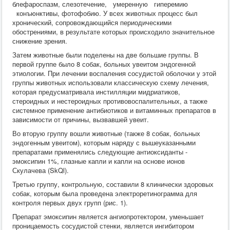
блефароспазм, слезотечение, умеренную гиперемию
конъюнктивы, фотофобию. У всех животных процесс был
хронический, сопровождающийся периодическими
обострениями, в результате которых происходило значительное
снижение зрения.
Затем животные были поделены на две большие группы. В
первой группе было 8 собак, больных увеитом эндогенной
этиологии. При лечении воспаления сосудистой оболочки у этой
группы животных использовали классическую схему лечения,
которая предусматривала инстилляции мидриатиков,
стероидных и нестероидных противовоспалительных, а также
системное применение антибиотиков и витаминных препаратов в
зависимости от причины, вызвавшей увеит.
Во вторую группу вошли животные (также 8 собак, больных
эндогенным увеитом), которым наряду с вышеуказанными
препаратами применялись следующие антиоксиданты -
эмоксипин 1%, глазные капли и капли на основе ионов
Скулачева (SkQl).
Третью группу, контрольную, составили 8 клинически здоровых
собак, которым была проведена электроретинограмма для
контроля первых двух групп (рис. 1).
Препарат эмоксипин является ангиопротектором, уменьшает
проницаемость сосудистой стенки, является ингибитором