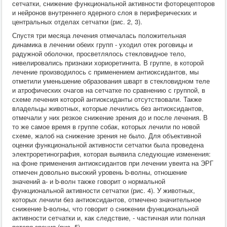
сетчатки, снижение функциональной активности фоторецепторов
и нейронов внутреннего ядерного слоя в периферических и
центральных отделах сетчатки (рис. 2, 3).
Спустя три месяца лечения отмечалась положительная
динамика в лечении обеих групп - уходил отек роговицы и
радужной оболочки, просветлялось стекловидное тело,
нивелировались признаки хориоретинита. В группе, в которой
лечение производилось с применением антиоксидантов, мы
отметили уменьшение образования шварт в стекловидном теле
и атрофических очагов на сетчатке по сравнению с группой, в
схеме лечения которой антиоксиданты отсутствовали. Также
владельцы животных, которые лечились без антиоксидантов,
отмечали у них резкое снижение зрения до и после лечения. В
то же самое время в группе собак, которых лечили по новой
схеме, жалоб на снижение зрения не было. Для объективной
оценки функциональной активности сетчатки была проведена
электроретинография, которая выявила следующие изменения:
на фоне применения антиоксидантов при лечении увеита на ЭРГ
отмечен довольно высокий уровень b-волны, отношение
значений а- и b-волн также говорит о нормальной
функциональной активности сетчатки (рис. 4). У животных,
которых лечили без антиоксидантов, отмечено значительное
снижение b-волны, что говорит о снижении функциональной
активности сетчатки и, как следствие, - частичная или полная
потеря зрения (рис. 5).