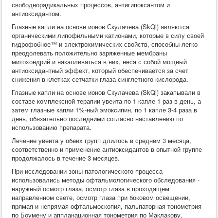
свободнорадикальных процессов, антигипоксантом и
антиоксидантом.
Глазные капли на основе ионов Скулачева (SkQl) являются
органическими липофильными катионами, которые в силу своей
гидрофобное™ и электрохимических свойств, способны легко
преодолевать положительно заряженные мембраны
митохондрий и накапливаться в них, неся с собой мощный
антиоксидантный эффект, который обеспечивается за счет
снижения в клетках сетчатки глаза синглетного кислорода.
Глазные капли на основе ионов Скулачева (SkQl) закапывали в
составе комплексной терапии увеита по 1 капле 1 раз в день, а
затем глазные капли 1%-ный эмоксипин, по 1 капле 3-4 раза в
день, обязательно последними согласно наставлению по
использованию препарата.
Лечение увеита у обеих групп длилось в среднем 3 месяца,
соответственно и применение антиоксидантов в опытной группе
продолжалось в течение 3 месяцев.
При исследовании зоны патологического процесса
использовались методы офтальмологического обследования -
наружный осмотр глаза, осмотр глаза в проходящем
направленном свете, осмотр глаза при боковом освещении,
прямая и непрямая офтальмоскопия, пальпаторная тонометрия
по Боумену и аппланационная тонометрия по Маклакову,