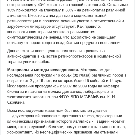
потери зрения у 40% животных с глазной патологией. Остальные
10% приходятся на глаукому и 50% - на ретинопатии различной
этиологии. Вместе с этим данные о медикаментозной
ретинопротекции в процессе лечения увеита в отечественной и
зарубежной литературе отсутствуют. Как правило,
консервативная терапия увеита ограничивается
симптоматическим лечением, что абсолютно не защищает
сетчатку от поражающего воздействия продуктов воспаления.
Данная статья посвящена использованию различных
антиоксидантов в качестве ретинопротекторов в комплексной
терапии увеитов собак.
Материалы и методы исследования.
Материалом для
исследования послужили 16 собак (32 глаза) различных пород в
возрасте от 2 до 15 лет, из которых было 16 кобелей и 14 сук.
Исследования проводились с 2007 по 2009 годы на кафедре
биологии и патологии мелких домашних, лабораторных и
экзотических животных при ФГОУ ВПО МГАВМиБ им. К. И.
Скрябина.
Всем исследуемым животным был поставлен диагноз
- двухсторонний панувеит эндогенного генеза, характерными
клиническими признаками которого являлись - задний кератит,
миоз, отек радужной оболочки, помутнение стекловидного тела,
хориоретинит. Из неспецифических признаков мы отмечали