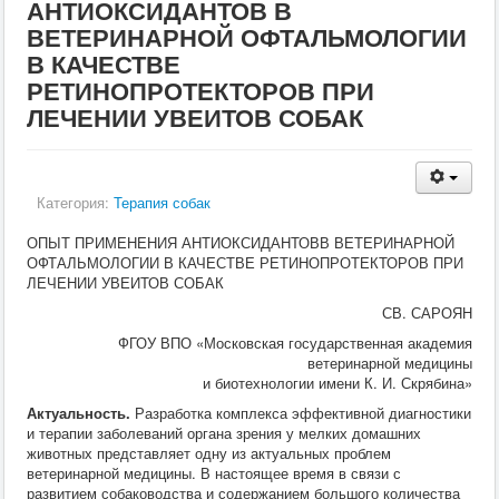
АНТИОКСИДАНТОВ В
Кормление
ВЕТЕРИНАРНОЙ ОФТАЛЬМОЛОГИИ
Пушные звери
Пчелы
В КАЧЕСТВЕ
Экзотические животные
РЕТИНОПРОТЕКТОРОВ ПРИ
Ветеринария
ЛЕЧЕНИИ УВЕИТОВ СОБАК
Ветеринария
По животным
Крс
Мрс
Лошадей
Категория:
Терапия собак
Свиньи
Собаки
ОПЫТ ПРИМЕНЕНИЯ АНТИОКСИДАНТОВВ ВЕТЕРИНАРНОЙ
Кошки
ОФТАЛЬМОЛОГИИ В КАЧЕСТВЕ РЕТИНОПРОТЕКТОРОВ ПРИ
Птицы
ЛЕЧЕНИИ УВЕИТОВ СОБАК
Рыбы
Кролики
СВ. САРОЯН
Пушные
ФГОУ ВПО «Московская государственная академия
Пчелы
ветеринарной медицины
Экзотические животные
и биотехнологии имени К. И. Скрябина»
Заразные заболевания
Актуальность.
Инвазионные болезни
Разработка комплекса эффективной диагностики
и терапии заболеваний органа зрения у мелких домашних
Инфекционные заболевания
животных представляет одну из актуальных проблем
Терапия
ветеринарной медицины. В настоящее время в связи с
Гинекология
развитием собаководства и содержанием большого количества
Диагностика