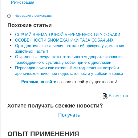
Регистрация
Поведение
Кормление
Кошки
информация о регистрации
Ветеринария
Похожие статьи
Хирургия
Диагностика
СЛУЧАЙ ВНЕМАТОЧНОЙ БЕРЕМЕННОСТИ У СОБАКИ
Терапия
ОСОБЕННОСТИ БИОМЕХАНИКИ ТАЗА СОБАЧЬИХ
Заразные заболевания
Ортодонтическое лечение патологий прикуса у домашних
Инфекционные заболевания
животных часть 1
Инвазионные заболевания
Отдаленные результаты тотального эндопротезирования
Кормление
тазобедренного сустава у собак при его дисплазии
Поведение
Пересадка почки как активный метод лечения острой и
Воспроизводство
хронической почечной недостаточности у собаки и кошки
Птицы
Ветеринария
Реклама на сайте
позволяет сайту существовать!
Анатомия и физиология
Разведение
Разместить
Воспроизводство
Рыбы
Хотите получать свежие новости?
Ветеринария
Выращивание
Получать
Кормление
Прочие
Кролики
ОПЫТ ПРИМЕНЕНИЯ
Ветеринария