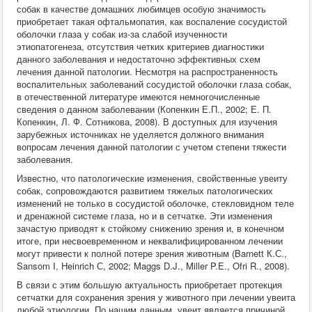
собак в качестве домашних любимцев особую значимость
Хирургия
приобретает такая офтальмопатия, как воспаление сосудистой
ВСЭ
оболочки глаза у собак из-за слабой изученности
Лекарственные препараты
этиопатогенеза, отсутствия четких критериев диагностики
Токсикология
данного заболевания и недостаточно эффективных схем
Зоогигиена
лечения данной патологии. Несмотря на распространенность
Патанатомия
воспалительных заболеваний сосудистой оболочки глаза собак,
Интересное
в отечественной литературе имеются немногочисленные
Кормление
сведения о данном заболевании (Копенкин Е.П., 2002; Е. П.
Копенкин, Л. Ф. Сотникова, 2008). В доступных для изучения
зарубежных источниках не уделяется должного внимания
вопросам лечения данной патологии с учетом степени тяжести
заболевания.
Известно, что патологические изменения, свойственные увеиту
собак, сопровождаются развитием тяжелых патологических
изменений не только в сосудистой оболочке, стекловидном теле
и дренажной системе глаза, но и в сетчатке. Эти изменения
зачастую приводят к стойкому снижению зрения и, в конечном
итоге, при несвоевременном и неквалифицированном лечении
могут привести к полной потере зрения животным (Barnett К.С.,
Sansom I, Heinrich С, 2002; Maggs D.J., Miller P.E., Ofri R., 2008).
В связи с этим большую актуальность приобретает протекция
сетчатки для сохранения зрения у животного при лечении увеита
любой этиологии. По нашим данным, увеит является причиной