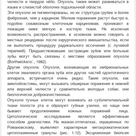
челюсти и твердое нёбо. Опухоль также может развиваться в
языке и слизистой оболочке подъязычной области.
Эти опухоли не пигментированы, но их структура грубее и более
фиброзная, чем у карцином. Мелкие поражения растут быстро и,
подобно сквамозным клеточным карциномам, проникают в
лежащие ниже мягкую и костную ткани. Не исключая
возможность распространения, в основном можно говорить о
местных рецидивах после хирургического вмешательства, если
не выполнить процедуру радикального иссечения (с лучевой
терапией). Предшествовавшие экстракции зубов или больные
зубы могут быть связаны с местами образования опухоли
(Borthwicke/o/., 1982).
Другие опухоли. Опухоли, возникающие из эмбриональных
клеток эмалевого органа зуба или других частей одонтогенного
аппарата, встречаются очень редко. Такие опухоли, как
амелобластомы, могут вызывать обширные поражения в нижней
или верхней челюсти у сравнительно молодых собак; они
биологически доброкачественные.
Опухоли тучных клеток могут возникать из субэпителиальной
ткани полости рта и образуют губные узелки, но чаще они
бывают продолжениями кожных поражений лица.
Цитологическое исследование является эффективным
способом диагностики. На мазках-отпечатках, окрашенных по
Романовскому, выявляют характерные метахроматические
цитоплазменные гранулы (рис. 1.12). Эксцизионная биопсия