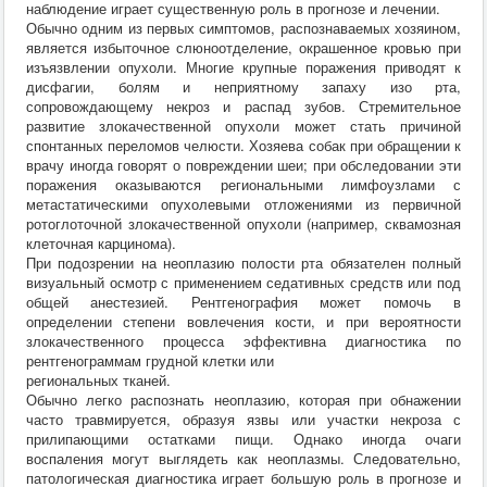
наблюдение играет существенную роль в прогнозе и лечении.
Обычно одним из первых симптомов, распознаваемых хозяином,
является избыточное слюноотделение, окрашенное кровью при
изъязвлении опухоли. Многие крупные поражения приводят к
дисфагии, болям и неприятному запаху изо рта,
сопровождающему некроз и распад зубов. Стремительное
развитие злокачественной опухоли может стать причиной
спонтанных переломов челюсти. Хозяева собак при обращении к
врачу иногда говорят о повреждении шеи; при обследовании эти
поражения оказываются региональными лимфоузлами с
метастатическими опухолевыми отложениями из первичной
ротоглоточной злокачественной опухоли (например, сквамозная
клеточная карцинома).
При подозрении на неоплазию полости рта обязателен полный
визуальный осмотр с применением седативных средств или под
общей анестезией. Рентгенография может помочь в
определении степени вовлечения кости, и при вероятности
злокачественного процесса эффективна диагностика по
рентгенограммам грудной клетки или
региональных тканей.
Обычно легко распознать неоплазию, которая при обнажении
часто травмируется, образуя язвы или участки некроза с
прилипающими остатками пищи. Однако иногда очаги
воспаления могут выглядеть как неоплазмы. Следовательно,
патологическая диагностика играет большую роль в прогнозе и