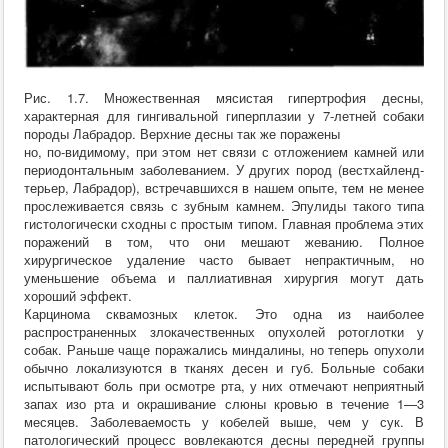
Рис. 1.7. Множественная мясистая гипертрофия десны,
характерная для гингивальной гиперплазии у 7-летней собаки
породы Лабрадор. Верхние десны так же поражены
но, по-видимому, при этом нет связи с отложением камней или
периодонтальным заболеванием. У других пород (вестхайленд-
терьер, Лабрадор), встречавшихся в нашем опыте, тем не менее
прослеживается связь с зубным камнем. Эпулиды такого типа
гистологически сходны с простым типом. Главная проблема этих
поражений в том, что они мешают жеванию. Полное
хирургическое удаление часто бывает непрактичным, но
уменьшение объема и паллиативная хирургия могут дать
хороший эффект.
Карцинома сквамозных клеток. Это одна из наиболее
распространенных злокачественных опухолей ротоглотки у
собак. Раньше чаще поражались миндалины, но теперь опухоли
обычно локализуются в тканях десен и губ. Больные собаки
испытывают боль при осмотре рта, у них отмечают неприятный
запах изо рта и окрашивание слюны кровью в течение 1—3
месяцев. Заболеваемость у кобелей выше, чем у сук. В
патологический процесс вовлекаются десны передней группы