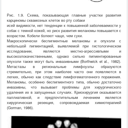
Рис. 1.9. Схема, показывающая главные участки развития
карциномы сквамозных клеток во рту собаки
исей видимости, нет тенденции к повышенной заболеваемости у
собак с темной кожей, но риск развития меланомы повышается с
возрастом. Кобели болеют чаще, чем суки.
Макроскопически беспигментные меланомы и опухоли с
небольшой пигментацией, выявляемой при гистологическом
исследовании, являются местно-агрессивпыми и
высокозлокачественными, однако сильно пигментированные
опухоли также могут быть инвазивными (Borthwick et al., 1982).
Метастазы в региональные лимфоузлы образуются
стремительно, при этом наиболее часто они появляются в
легких, обычно как следствие лимфогематогенного поражения.
Меланомы, особенно беспигментного типа, обычно достаточно
инвазивны, что вызывает проблемы для хирургического
удаления их в запущенных случаях. Криохирургия оказывается
паллиативной, и предпочтительным лечением является
хирургическая резекция, сопровождаемая химиотерапией
(Gorman, 1986).