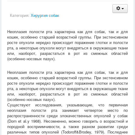
Хирургия
ВСЭ
Лекарственные препараты
Категория:
Хирургия собак
Токсикология
Зоогигиена
Патанатомия
Неоплазия полости рта характерна как для собак, так и для
Интересное
кошек, особенно старшей возрастной группы. При экстенсивном
Кормление
росте опухоли нередко происходит поражение глотки и полости
рта, а некоторые опухоли могут внедряться в окружающие ткани
или, наоборот, разрастаться в рот из смежных областей
(особенно носовых пазух).
Неоплазия полости рта характерна как для собак, так и для
кошек, особенно старшей возрастной группы. При экстенсивном
росте опухоли нередко происходит поражение глотки и полости
рта, а некоторые опухоли могут внедряться в окружающие ткани
или, наоборот, разрастаться в рот из смежных областей
(особенно носовых пазух).
Существуют исследования, указывающие, что первичная
неоплазия полости рта занимает четвертое место по
распространенности среди злокачественных опухолей у собак
(Dorn et al.y 1968). Несомненно, можно говорить о возрастной и
породной восприимчивости, а также разном развитии среди
различных типов опухолей (Todoroff&Brodey, 1979). Последнее