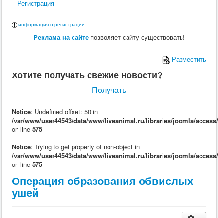
Регистрация
Поведение
Кормление
Кошки
информация о регистрации
Ветеринария
Реклама на сайте
позволяет сайту существовать!
Хирургия
Диагностика
Терапия
Разместить
Заразные заболевания
Хотите получать свежие новости?
Инфекционные заболевания
Инвазионные заболевания
Получать
Кормление
Поведение
Воспроизводство
Notice
: Undefined offset: 50 in
Птицы
/var/www/user44543/data/www/liveanimal.ru/libraries/joomla/access
Ветеринария
on line
575
Анатомия и физиология
Разведение
Notice
: Trying to get property of non-object in
Воспроизводство
/var/www/user44543/data/www/liveanimal.ru/libraries/joomla/access
Рыбы
on line
575
Ветеринария
Операция образования обвислых
Выращивание
Кормление
ушей
Прочие
Кролики
Ветеринария