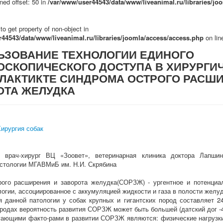
ned offset: 50 in
/var/www/user44543/data/www/liveanimal.ru/libraries/jo
 to get property of non-object in
44543/data/www/liveanimal.ru/libraries/joomla/access/access.php
on li
ЬЗОВАНИЕ ТЕХНОЛОГИИ ЕДИНОГО
ОСКОПИЧЕСКОГО ДОСТУПА В ХИРУРГИ
ЛАКТИКТЕ СИНДРОМА ОСТРОГО РАСШИ
ОТА ЖЕЛУДКА
ирургия собак
й врач-хирург ВЦ «Зоовет», ветеринарная клиника доктора Лапшин
истологии МГАВМиБ им. Н.И. Скрябина
ого расширения и заворота желудка(СОРЗЖ) - ургентное и потенциа
огии, ассоциированное с аккумуляцией жидкости и газа в полости желудк
я данной патологии у собак крупных и гигантских пород составляет 2
родах вероятность развития СОРЗЖ может быть большей (датский дог -
ающими факто-рами в развитии СОРЗЖ являются: физические нагрузки