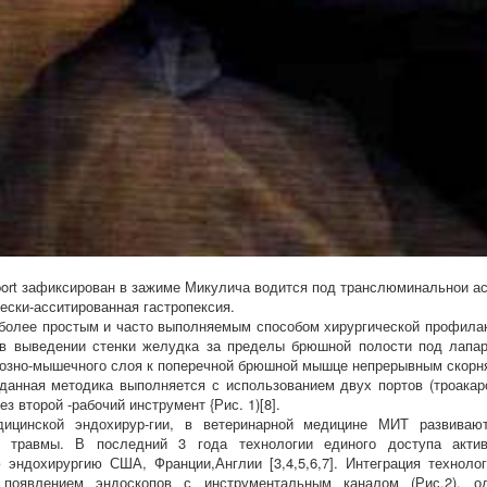
-port зафиксирован в зажиме Микулича водится под транслюминальнои а
ески-асситированная гастропексия.
более простым и часто выполняемым способом хирургической профила
в выведении стенки желудка за пределы брюшной полости под лапар
озно-мышечного слоя к поперечной брюшной мышце непрерывным скор
данная методика выполняется с использованием двух портов (троакар
ез второй -рабочий инструмент {Рис. 1)[8].
ицинской эндохирур-гии, в ветеринарной медицине МИТ развиваю
й травмы. В последний 3 года технологии единого доступа акти
 эндохирургию США, Франции,Англии [3,4,5,6,7]. Интеграция техноло
появлением эндоскопов с инструментальным каналом (Рис.2), од