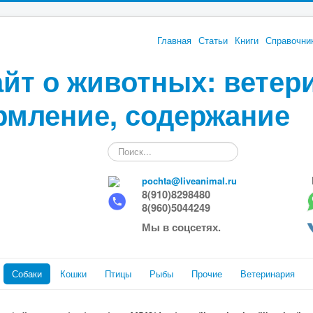
Главная
Статьи
Книги
Справочни
йт о животных: ветер
рмление, содержание
Искать...
pochta@liveanimal.ru
8(910)8298480
8(960)5044249
Мы в соцсетях.
Собаки
Кошки
Птицы
Рыбы
Прочие
Ветеринария