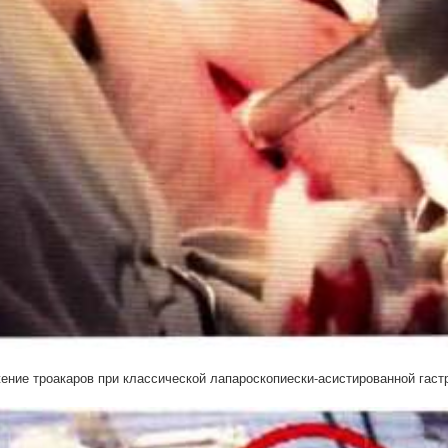
жение троакаров при классической лапароскопиески-асистированной гаст