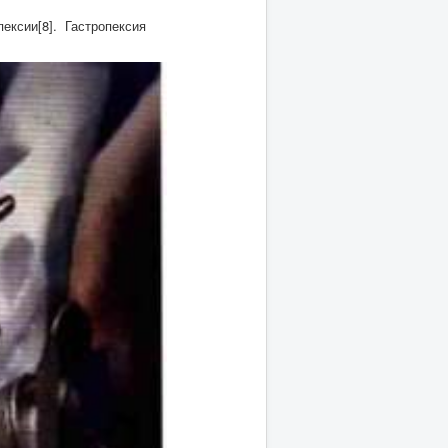
пексии[8]. Гастропексия