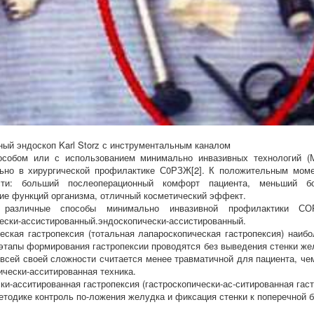
дный эндоскоп Karl Storz с инструментальным каналом
особом или с использованием минимально инвазивных технологий (
льно в хирургической профилактике С0РЗЖ[2]. К положительным мом
сти: больший послеоперационный комфорт пациента, меньший б
ие функций организма, отличный косметический эффект.
 различные способы минимально инвазивной профилактики СОР
ески-ассистированный.эндоскопически-ассистированный.
еская гастропексия (тотальная лапароскопическая гастропексия) наиб
 этапы формирования гастропексии проводятся без выведения стенки ж
 всей своей сложности считается менее травматичной для пациента, че
ически-асситированная техника.
ки-асситированная гастропексия (гастроскопически-ас-ситированная гаст
етодике контроль по-ложения желудка и фиксация стенки к поперечной