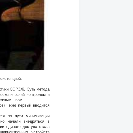
ссистенцией.
ктики СОРЗЖ. Суть метода
оскопический контролем и
няжным швом.
ов) через первый вводится
тся по пути минимизации
вно начали внедряться в
гии единого доступа стала
ноинсизионных устройств