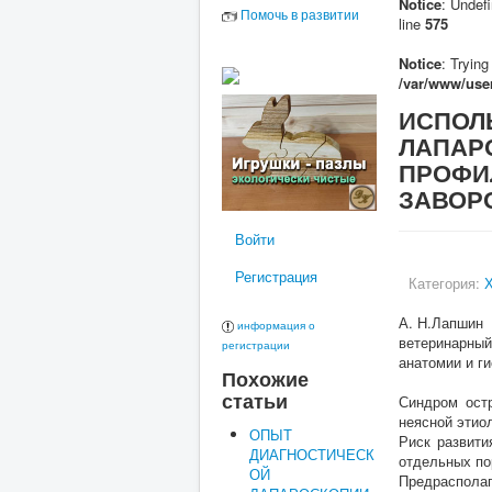
Notice
: Undefi
Помочь в развитии
line
575
Notice
: Trying
/var/www/user
ИСПОЛ
ЛАПАР
ПРОФИ
ЗАВОР
Войти
Регистрация
Категория:
Х
А. Н.Лапшин
информация о
ветеринарны
регистрации
анатомии и г
Похожие
статьи
Синдром остр
неясной этиол
ОПЫТ
Риск развити
ДИАГНОСТИЧЕСК
отдельных по
ОЙ
Предрасполаг