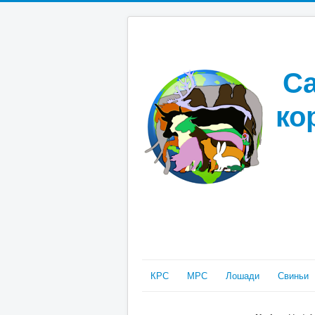
Са
ко
КРС
МРС
Лошади
Свиньи