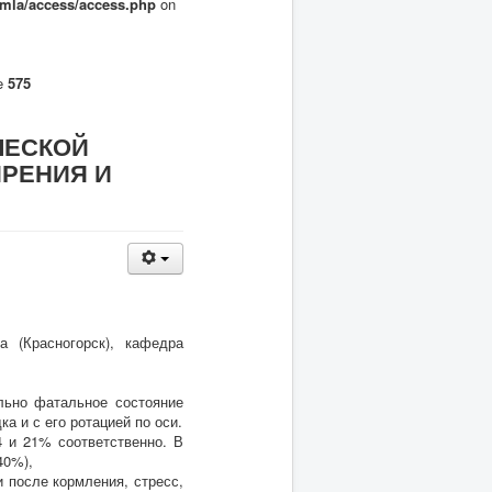
omla/access/access.php
on
ne
575
ЧЕСКОЙ
РЕНИЯ И
а (Красногорск), кафедра
льно фатальное состояние
а и с его ротацией по оси.
4 и 21% соответственно. В
40%),
 после кормления, стресс,