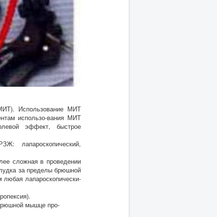
МИТ). Использование МИТ
ентам использо-вания МИТ
олевой эффект, быстрое
ЗЖ: лапароскопический,
олее сложная в проведении
елудка за пределы брюшной
м любая лапароскопически-
ропексия).
 брюшной мышце про-