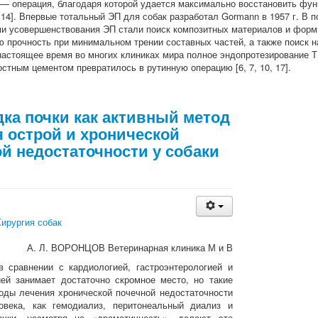
 — операция, благодаря которой удается максимально восстановить фун
10, 14]. Впервые тотальный ЭП для собак разработал Gormann в 1957 г.
и усовершенствования ЭП стали поиск композитных материалов и фор
 прочность при минимальном трении составных частей, а также поиск 
настоящее время во многих клиниках мира полное эндопротезирование 
стным цементом превратилось в рутинную операцию [6, 7, 10, 17].
ка почки как активный метод
 острой и хронической
й недостаточности у собаки
и
ирургия собак
А. Л. ВОРОНЦОВ Ветеринарная клиника М и В
 сравнении с кардиологией, гастроэнтерологией и
ей занимает достаточно скромное место, но такие
оды лечения хронической почечной недостаточности
овека, как гемодиализ, перитонеальный диализ и
очки, несмотря на «драматичность», делают это