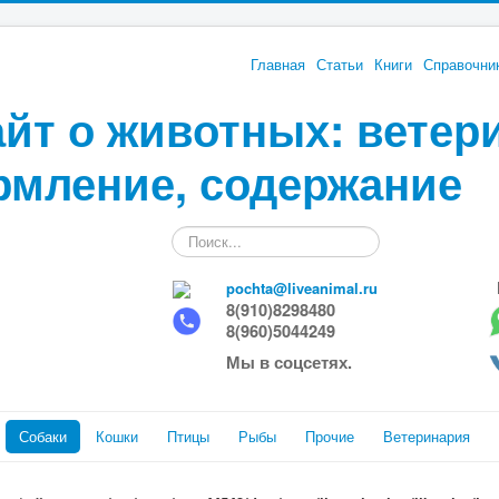
Главная
Статьи
Книги
Справочни
йт о животных: ветер
рмление, содержание
Искать...
pochta@liveanimal.ru
8(910)8298480
8(960)5044249
Мы в соцсетях.
Собаки
Кошки
Птицы
Рыбы
Прочие
Ветеринария