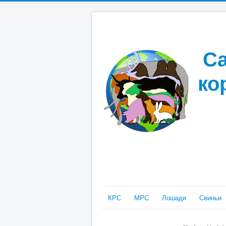
Са
ко
КРС
МРС
Лошади
Свиньи