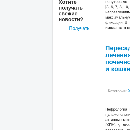
Хотите
полутора лет
получать
[3, 6, 7, 8, 
направлениям
свежие
максимальную
новости?
фиксации. В 
Получать
имплантата ко
Пересад
лечения
почечно
и кошк
Категория:
Х
Нефрология в
пульмонологи
активные мет
(ХПН) у чел
пересадка п