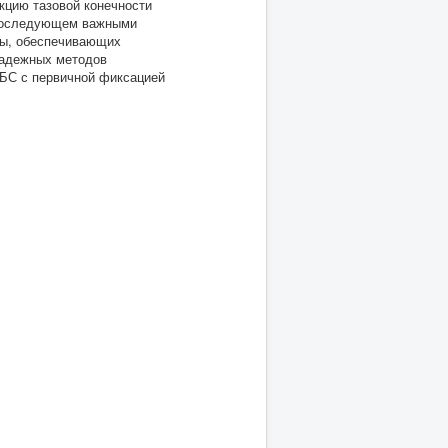
кцию тазовой конечности
 В последующем важными
мы, обеспечивающих
надежных методов
ТБС с первичной фиксацией