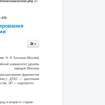
omla/access/access.php
on
ne
575
зирования
зии
м. Н. Н. Блохина (Москва)
ийский университет дружбы
народов (Москва)
 расшатывание фрагментов
ов).
); ДТБС — дисплазия
устав; ЭП — эндопротез
ород в возрасте старше