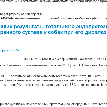
ned offset: 50 in
/var/www/user44543/data/www/liveanimal.ru/libraries/jo
 to get property of non-object in
44543/data/www/liveanimal.ru/libraries/joomla/access/access.php
on li
нные результаты тотального эндопроте
ренного сустава у собак при его диспла
ирургия собак
В.Н. Митин. Клиника экспериментальной терапии РОНЦ и
иков. Клиника экспериментальной терапии РОНЦ им. Н.Н. Блохина, Росс
 АН — асептическая нестабильность (
Асептическая нестабильность —
на фоне асептического воспаления окружающей ткани (Примеч. автор
го сустава; РА — резекционная артропластика; ТБС — тазобедренный с
ри его дисплазии искусственным протезом у собак средних и крупных п