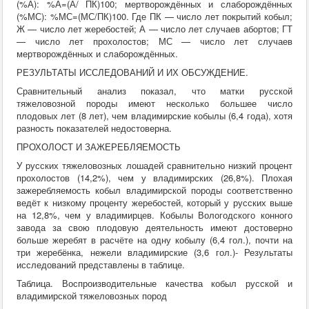
(%А): %А=(А/ ПК)100; мертворождённых и слаборождённых
(%МС): %МС=(МС/ПК)100. Где ПК — число лет покрытий кобыл;
Ж — число лет жеребостей; А — число лет случаев абортов; ГТ
— число лет прохолостов; МС — число лет случаев
мертворождённых и слаборождённых.
РЕЗУЛЬТАТЫ ИССЛЕДОВАНИЙ И ИХ ОБСУЖДЕНИЕ.
Сравнительный анализ показал, что матки русской
тяжеловозной породы имеют несколько большее число
плодовых лет (8 лет), чем владимирские кобылы (6,4 года), хотя
разность показателей недостоверна.
ПРОХОЛОСТ И ЗАЖЕРЕБЛЯЕМОСТЬ
У русских тяжеловозных лошадей сравнительно низкий процент
прохолостов (14,2%), чем у владимирских (26,8%). Плохая
зажеребляемость кобыл владимирской породы соответственно
ведёт к низкому проценту жеребостей, который у русских выше
на 12,8%, чем у владимирцев. Кобылы Вологодского конного
завода за свою плодовую деятельность имеют достоверно
больше жеребят в расчёте на одну кобылу (6,4 гол.), почти на
три жеребёнка, нежели владимирские (3,6 гол.)- Результаты
исследований представлены в таблице.
Таблица. Воспроизводительные качества кобыл русской и
владимирской тяжеловозных пород