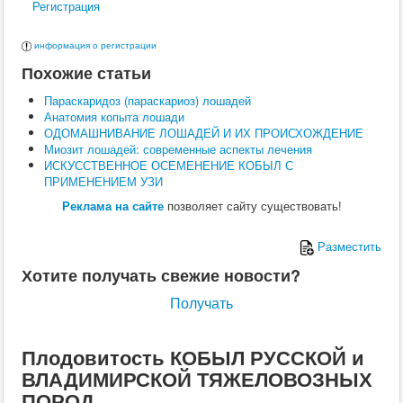
Регистрация
Поведение
Кормление
Кошки
информация о регистрации
Ветеринария
Похожие статьи
Хирургия
Диагностика
Параскаридоз (параскариоз) лошадей
Терапия
Анатомия копыта лошади
Заразные заболевания
ОДОМАШНИВАНИЕ ЛОШАДЕЙ И ИХ ПРОИСХОЖДЕНИЕ
Инфекционные заболевания
Миозит лошадей: современные аспекты лечения
Инвазионные заболевания
ИСКУССТВЕННОЕ ОСЕМЕНЕНИЕ КОБЫЛ С
Кормление
ПРИМЕНЕНИЕМ УЗИ
Поведение
Воспроизводство
Реклама на сайте
позволяет сайту существовать!
Птицы
Ветеринария
Разместить
Анатомия и физиология
Разведение
Хотите получать свежие новости?
Воспроизводство
Рыбы
Получать
Ветеринария
Выращивание
Кормление
Плодовитость КОБЫЛ РУССКОЙ и
Прочие
ВЛАДИМИРСКОЙ ТЯЖЕЛОВОЗНЫХ
Кролики
ПОРОД
Ветеринария