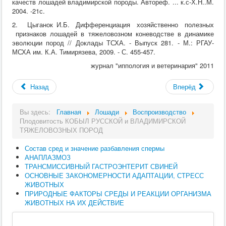
качеств лошадей владимирской породы. Автореф. ... к.с-Х.Н..М.
2004. -21с.
2. Цыганок И.Б. Дифференциация хозяйственно полезных
признаков лошадей в тяжеловозном коневодстве в динамике
эволюции пород // Доклады ТСХА. - Выпуск 281. - М.: РГАУ-
МСХА им. К.А. Тимирязева, 2009. - С. 455-457.
журнал "иппология и ветеринария" 2011
Назад
Вперёд
Вы здесь:
Главная
Лошади
Воспроизводство
Плодовитость КОБЫЛ РУССКОЙ и ВЛАДИМИРСКОЙ
ТЯЖЕЛОВОЗНЫХ ПОРОД
Состав сред и значение разбавления спермы
АНАПЛАЗМОЗ
ТРАНСМИССИВНЫЙ ГАСТРОЭНТЕРИТ СВИНЕЙ
ОСНОВНЫЕ ЗАКОНОМЕРНОСТИ АДАПТАЦИИ, СТРЕСС
ЖИВОТНЫХ
ПРИРОДНЫЕ ФАКТОРЫ СРЕДЫ И РЕАКЦИИ ОРГАНИЗМА
ЖИВОТНЫХ НА ИХ ДЕЙСТВИЕ