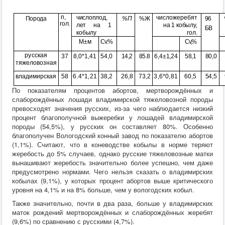
п
,
число
плод
,
число
жеребят
Порода
%
П
%
Ж
96
гол
.
лет
на
1
на
1
кобылу
,
БВ
кобылу
гол
.
М±м
Cv.%
Cv,%
русская
37
8,0*1,41
54,0
14,2
85.8
6,4
±
1,24
58,1
80,0
тяжеловозная
владимирская
58
6.4*1,21
38,2
26,8
73,2
3,6*0,81
60,5
54,5
По показателям процентов абортов, мертворождённых и
слаборождённых лошади владимирской тяжеловозной породы
превосходят значения русских, из-за чего наблюдается низкий
процент благополучной выжеребки у лошадей владимирской
породы (54,5%), у русских он составляет 80%. Особенно
благополучен Вологодский конный завод по показателю абортов
(1,1%). Считают, что в коневодстве кобылы в норме теряют
жеребость до 5% случаев, однако русские тяжеловозные матки
вынашивают жеребость значительно более успешно, чем даже
предусмотрено нормами. Чего нельзя сказать о владимирских
кобылах (9,1%), у которых процент абортов выше критического
уровня на 4,1% и на 8% больше, чем у вологодских кобыл.
Также значительно, почти в два раза, больше у владимирских
маток рождений мертворождённых и слаборождённых жеребят
(9,6%) по сравнению с русскими (4,7%).