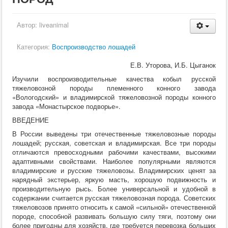
Кормление
Пушные звери
Пчелы
Автор:
liveanimal
Экзотические животные
Ветеринария
Категория:
Воспроизводство лошадей
Ветеринария
По животным
Е.В. Уторова, И.Б. Цыганок
Крс
Изучили воспроизводительные качества кобыл русской
Мрс
тяжеловозной породы племенного конного завода
Лошадей
«Вологодский» и владимирской тяжеловозной породы конного
Свиньи
завода «Монастырское подворье».
Собаки
Кошки
ВВЕДЕНИЕ
Птицы
В России выведены три отечественные тяжеловозные породы
Рыбы
лошадей; русская, советская и владимирская. Все три породы
Кролики
отличаются превосходными рабочими качествами, высокими
Пушные
адаптивными свойствами. Наиболее популярными являются
Пчелы
владимирские и русские тяжеловозы. Владимирских ценят за
Экзотические животные
нарядный экстерьер, яркую масть, хорошую подвижность и
Заразные заболевания
производительную рысь. Более универсальной и удобной в
Инвазионные болезни
содержании считается русская тяжеловозная порода. Советских
Инфекционные заболевания
тяжеловозов принято относить к самой «сильной» отечественной
Терапия
породе, способной развивать большую силу тяги, поэтому они
Гинекология
более пригодны для хозяйств, где требуется перевозка больших
Диагностика