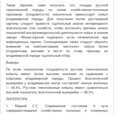
Таким образом, нами получено, что лошади русской
тяжеловозной породы по своим хозяйственно-полезным
признакам (плодовитости) значительно превосходят кобыл
владимирской породы. Для получения более достоверной
картины следует провести тщательный анализ ветеринарного
благополучия этих хозяйств, чтобы исключить причины низких
показателей воспроизводительной деятельности кобыл в конном
заводе «Монастырское подворъе» из-за гигиенических иди
инфекционных причин. Селекционерам также следует обратить
внимание на комплектование маточного табуна более
плодовитыми матками и вести по этому признаку во
владимирской породе тщательный отбор.
Выводы
По всем показателям плодовитости русские тяжеловозные
кобылы имеют более высокие значения по сравнению с
кобылами владимирской породы. Процент благополучной
выжеребки у владимирских маток составляет низкую величину
— 54,5%. Русские тяжеловозные кобылы имеют сравнительно
высокий показатель благополучной выжеребки — 80,0%.
ЛИТЕРАТУРА
1. Маркий С.С. Современное состояние и пути
совершенствования хозяйственно полезных и племенных