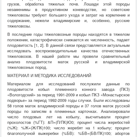
грузов, обработка тяжелых почв. Лошади этой породы
Хирургия
незаменимы в продуктивном коневодстве, но советские
ВСЭ
тяжеловозы требуют большего ухода и затрат на кормление и
Лекарственные препараты
содержание, нежели владимирские и, особенно, русские
Токсикология
тяжеловозы.
Зоогигиена
Патанатомия
В последние годы тяжеловозные породы находятся в тяжелом
Интересное
положении, катастрофически снижается их численность, падает
Кормление
плодовитость [1, 2]. В данной связи представляется актуальным
исследовать воспроизводительные качества отечественных
тяжеловозов. В нашей работе мы провели сравнительный
анализ плодовитости маток русской и владимирской
тяжеловозных пород.
МАТЕРИАЛ И МЕТОДИКА ИССЛЕДОВАНИЙ
Материалом для исследований послужили данные по
плодовитости кобыл племенного конного завода (ПКЗ)
«Вологодский» за период 1991-2009 и кобыл ПКЗ «Монастырское
подворье» за период 1992-2009 годы случки. Были исследованы
58 голов маток владимирской породы и 37 голов маток русской
породы по записям в племенных карточках. Анализировали
число плодовых лет на кобылу, высчитывали процент
прохолостов (%ГТ): &П=(П/ПК)Ю0; процент числа жеребостей
(%Ж): %Ж=(Ж/ПК)100; число жеребят на 1 кобылу; процент
благополучной выжеребки (%БВ): %БВ=(БВ/ПК)100; абортов