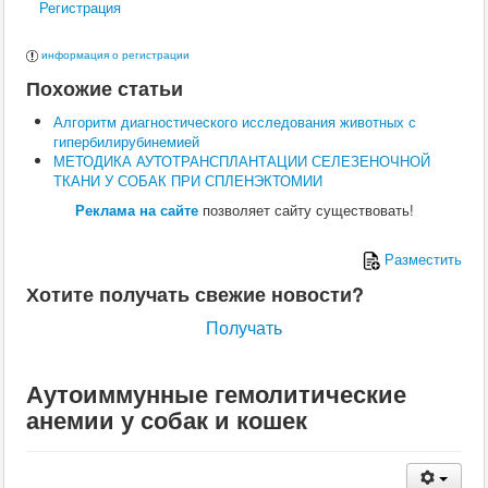
Регистрация
Поведение
Кормление
Кошки
информация о регистрации
Ветеринария
Похожие статьи
Хирургия
Диагностика
Алгоритм диагностического исследования животных с
Терапия
гипербилирубинемией
Заразные заболевания
МЕТОДИКА АУТОТРАНСПЛАНТАЦИИ СЕЛЕЗЕНОЧНОЙ
Инфекционные заболевания
ТКАНИ У СОБАК ПРИ СПЛЕНЭКТОМИИ
Инвазионные заболевания
Кормление
Реклама на сайте
позволяет сайту существовать!
Поведение
Воспроизводство
Разместить
Птицы
Ветеринария
Хотите получать свежие новости?
Анатомия и физиология
Разведение
Получать
Воспроизводство
Рыбы
Ветеринария
Аутоиммунные гемолитические
Выращивание
анемии у собак и кошек
Кормление
Прочие
Кролики
Ветеринария