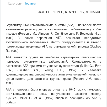
Кормление
Категория:
Терапия
Пушные звери
Пчелы
Ж-Л. ПЕЛЛЕРЕН, К. ФУРНЕЛЬ, Л. ШАБАН
Экзотические животные
Ветеринария
Ветеринария
Аутоиммунные гемолитические анемии (АГА) - наиболее часто
По животным
выявляемая разновидность аутоиммунных заболеваний у собак
Крс
и кошек (Person J.M., Almosni R, Quintincolonna F, Boulouvis H.J.,
Мрс
1988). У собак первичная АГА возникает вследствие
Лошадей
аутоиммунного заболевания. Часто обнаруживается и тяжело
Свиньи
протекающая вторичная АГА нетравматической природы (Squires
Собаки
R., 1993).
Кошки
АГА является одним из наиболее характерных классических
Птицы
примеров аутоиммунных заболеваний. Следовательно, в
Рыбы
патогенезе АГА принимают участие аутоантитела (Miller G., Firth
Кролики
F.W., Swisher S.N., Young L.E., 1957). У человека
Пушные
идентифицирована специфичность антигенов-мишеней: имеются
Пчелы
аутоантитела для антигена группы крови (Person J.M. etal.,
Экзотические животные
1988).
Заразные заболевания
Инвазионные болезни
АГА у человека была впервые открыта в 1945 году с помощью
Инфекционные заболевания
анти-глобулинового теста, получившего название метода
Терапия
Кумбса. Miller G. et al. (1957) впервые сообщили об АГА у
Гинекология
собаки.
Диагностика