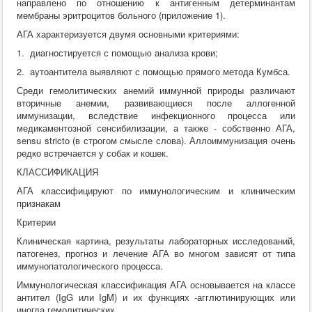
направлено по отношению к антигенным детерминантам
мембраны эритроцитов больного (приложение 1).
АГА характеризуется двумя основными критериями:
1. диагностируется с помощью анализа крови;
2. аутоантитела выявляют с помощью прямого метода Кумбса.
Среди гемолитических анемий иммунной природы различают
вторичные анемии, развивающиеся после аллогенной
иммунизации, вследствие инфекционного процесса или
медикаментозной сенсибилизации, а также - собственно АГА,
sensu stricto (в строгом смысле слова). Аллоиммунизация очень
редко встречается у собак и кошек.
КЛАССИФИКАЦИЯ
АГА классифицируют по иммунологическим и клиническим
признакам
Критерии
Клиническая картина, результаты лабораторных исследований,
патогенез, прогноз и лечение АГА во многом зависят от типа
иммунопатологического процесса.
Иммунологическая классификация АГА основывается на классе
антител (IgG или IgM) и их функциях -агглютинирующих или
иногда гемолитических.