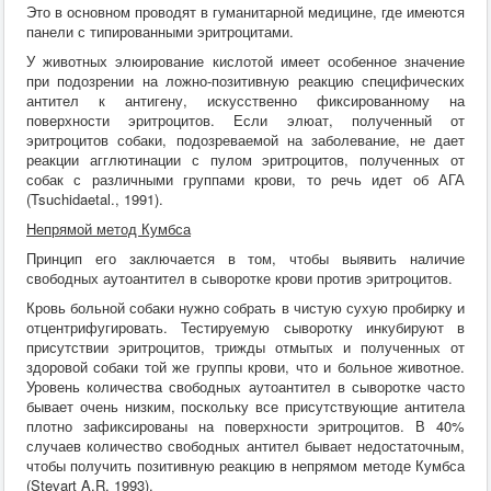
Это в основном проводят в гуманитарной медицине, где имеются
панели с типированными эритроцитами.
У животных элюирование кислотой имеет особенное значение
при подозрении на ложно-позитивную реакцию специфических
антител к антигену, искусственно фиксированному на
поверхности эритроцитов. Если элюат, полученный от
эритроцитов собаки, подозреваемой на заболевание, не дает
реакции агглютинации с пулом эритроцитов, полученных от
собак с различными группами крови, то речь идет об АГА
(Tsuchidaetal., 1991).
Непрямой метод Кумбса
Принцип его заключается в том, чтобы выявить наличие
свободных аутоантител в сыворотке крови против эритроцитов.
Кровь больной собаки нужно собрать в чистую сухую пробирку и
отцентрифугировать. Тестируемую сыворотку инкубируют в
присутствии эритроцитов, трижды отмытых и полученных от
здоровой собаки той же группы крови, что и больное животное.
Уровень количества свободных аутоантител в сыворотке часто
бывает очень низким, поскольку все присутствующие антитела
плотно зафиксированы на поверхности эритроцитов. В 40%
случаев количество свободных антител бывает недостаточным,
чтобы получить позитивную реакцию в непрямом методе Кумбса
(Stevart A.R, 1993).