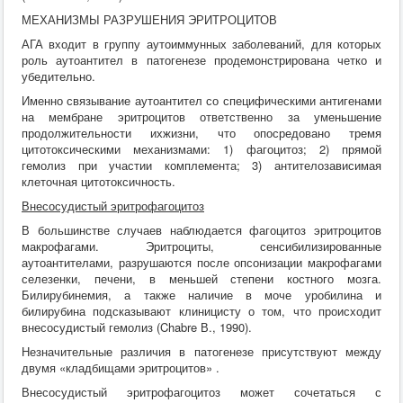
МЕХАНИЗМЫ РАЗРУШЕНИЯ ЭРИТРОЦИТОВ
АГА входит в группу аутоиммунных заболеваний, для которых
роль аутоантител в патогенезе продемонстрирована четко и
убедительно.
Именно связывание аутоантител со специфическими антигенами
на мембране эритроцитов ответственно за уменьшение
продолжительности ихжизни, что опосредовано тремя
цитотоксическими механизмами: 1) фагоцитоз; 2) прямой
гемолиз при участии комплемента; 3) антителозависимая
клеточная цитотоксичность.
Внесосудистый эритрофагоцитоз
В большинстве случаев наблюдается фагоцитоз эритроцитов
макрофагами. Эритроциты, сенсибилизированные
аутоантителами, разрушаются после опсонизации макрофагами
селезенки, печени, в меньшей степени костного мозга.
Билирубинемия, а также наличие в моче уробилина и
билирубина подсказывают клиницисту о том, что происходит
внесосудистый гемолиз (Chabre В., 1990).
Незначительные различия в патогенезе присутствуют между
двумя «кладбищами эритроцитов» .
Внесосудистый эритрофагоцитоз может сочетаться с