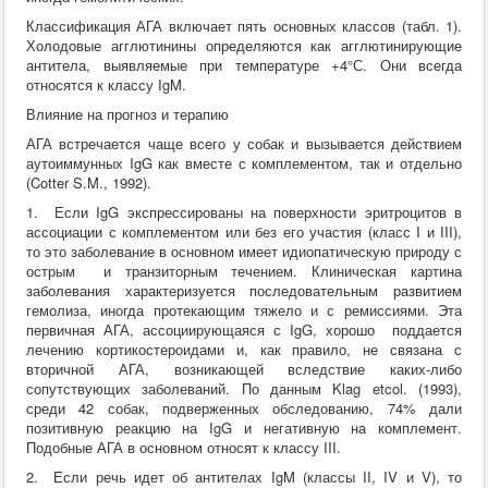
Классификация АГА включает пять основных классов (табл. 1).
Холодовые агглютинины определяются как агглютинирующие
антитела, выявляемые при температуре +4°С. Они всегда
относятся к классу IgM.
Влияние на прогноз и терапию
АГА встречается чаще всего у собак и вызывается действием
аутоиммунных IgG как вместе с комплементом, так и отдельно
(Cotter S.M., 1992).
1. Если IgG экспрессированы на поверхности эритроцитов в
ассоциации с комплементом или без его участия (класс I и III),
то это заболевание в основном имеет идиопатическую природу с
острым и транзиторным течением. Клиническая картина
заболевания характеризуется последовательным развитием
гемолиза, иногда протекающим тяжело и с ремиссиями. Эта
первичная АГА, ассоциирующаяся с IgG, хорошо поддается
лечению кортикостероидами и, как правило, не связана с
вторичной АГА, возникающей вследствие каких-либо
сопутствующих заболеваний. По данным Klag etcol. (1993),
среди 42 собак, подверженных обследованию, 74% дали
позитивную реакцию на IgG и негативную на комплемент.
Подобные АГА в основном относят к классу III.
2. Если речь идет об антителах IgM (классы II, IV и V), то