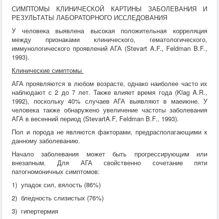
СИМПТОМЫ КЛИНИЧЕСКОЙ КАРТИНЫ ЗАБОЛЕВАНИЯ И
РЕЗУЛЬТАТЫ ЛАБОРАТОРНОГО ИССЛЕДОВАНИЯ
У человека выявлена высокая положительная корреляция
между признаками клинического, гематологического,
иммунологического проявлений АГА (Stevart A.F., Feldman B.F.,
1993).
Клинические симптомы
АГА проявляются в любом возрасте, однако наиболее часто их
наблюдают с 2 до 7 лет. Также влияет время года (Klag A.R.,
1992), поскольку 40% случаев АГА выявляют в маеиюне. У
человека также обнаружено увеличение частоты заболевания
АГА в весенний период (StevartA.F, Feldman B.F., 1993).
Пол и порода не являются факторами, предрасполагающими к
данному заболеванию.
Начало заболевания может быть прогрессирующим или
внезапным. Для АГА свойственно сочетание пяти
патогномоничных симптомов:
1) упадок сил, вялость (86%)
2) бледность слизистых (76%)
3) гипертермия