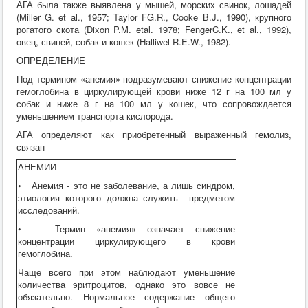
АГА была также выявлена у мышей, морских свинок, лошадей
Хирургия
(Miller G. et al., 1957; Taylor FG.R., Cooke B.J., 1990), крупного
ВСЭ
рогатого скота (Dixon P.M. etal. 1978; FengerC.K., et al., 1992),
Лекарственные препараты
овец, свиней, собак и кошек (Halliwel R.E.W., 1982).
Токсикология
Зоогигиена
ОПРЕДЕЛЕНИЕ
Патанатомия
Под термином «анемия» подразумевают снижение концентрации
Интересное
гемоглобина в циркулирующей крови ниже 12 г на 100 мл у
Кормление
собак и ниже 8 г на 100 мл у кошек, что сопровождается
уменьшением транспорта кислорода.
АГА определяют как приобретенный выраженный гемолиз,
связан-
АНЕМИИ
• Анемия - это не заболевание, а лишь синдром,
этиология которого должна служить предметом
исследований.
• Термин «анемия» означает снижение
концентрации циркулирующего в крови
гемоглобина.
Чаще всего при этом наблюдают уменьшение
количества эритроцитов, однако это вовсе не
обязательно. Нормальное содержание общего