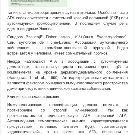
тании с антиэритроцитарными аутоантителами. Особенно часто
АГА собак сочетается с системной красной волчанкой (СКВ) или
аутоиммунной тромбоцитопенией. В последнем случае речь
идет о синдроме Эванса.
Синдром Эванса(Е. Robert, амер., 1951)[англ. Evans'syndrome].
Сии. syndrome de Ficher-Evans. Ассоциация аутоиммунного
заболевания с тромбоцитопенической пурпурой. Редко
встречается у человека, имеет сомнительный прогноз.
Иногда наблюдают АГА в ассоциации с аутоиммунным
дерматозом, характеризующимся наличием депо IgG и
комплемента на уровне дермоэпидермального сочленения
(Hasegawa T. et al., 1990). Антиэритроцитарные аутоантитела
являются фактором обширного иммунологического расстройства
даже при отсутствии клинической картины заболевания.
Клиническая классификация
Иммунологическая классификация должна вступать в
противоречие со строгой клинической, так как
противопоставляет идиопатическую АГА вторичной АГА.
Аутоиммунная гемолитическая анемия, характеризующаяся
присутствием тепловых антител (IgG), соответствует
«идиопатической», в то время как АГА, связанная с