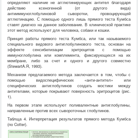
определяют наличие не агглютинирующих антител благодаря
действию ксеногенной (от другого вида)
антииммуноглобулиновой сыворотки, провоцирующей
агглютинацию. С помощью одного лишь прямого теста Кумбса
ставят диагноз на данное заболевание. В клинической практике
этот метод используют для человека, собаки и кошки.
Принцип работы прямого теста Кумбса, или так называемого
специального видового антиглобулинового теста, основан на
эффекте сенсибилизации эритроцитов с помощью
иммуноглобулина или комплемента, фиксирующихся на их
мембране, либо за счет и одного и другого совместно
(StewartA.R, 1993).
Механизм предлагаемого метода заключается в том, чтобы с
помощью видоспецифических «анти-антител» или
специфических антиглобулинов создать мостики между
антителами, которые покрывают поверхность эритроцитов (рис.
1).
На первом этапе используют поливалентные антиглобулины,
направленные против всех сывороточных глобулинов.
Таблща 4. Интерпретация результатов прямого метода Кумбса
(по Cotter).