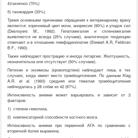
4)тахипноэ (70%)
5) тахикардия (33%).
Тремя основными причинами обращения к ветеринарному врачу
являются: коричневый цвет мочи, анорексия (90%) и упадок сил
(Desnoyers M., 1992). Гепатомегалия и спленомегалия
выявляются не всегда (25% случаев), аналогичную тенденцию
отмечают и в отношении лимфаденопатии (Stewart A.R, Feldman
B.F., 1993).
Также наблюдают прострацию и иногда летаргию. Желтушность,
незначительна или отсутствует (50% случаев).
Петехии и экхимозы (кровоподтеки) наблюдают лишь в тех
случаях, когда имеет место тромбоцитопения. По данным Klag
A.R. et al. (1993) средняя или тяжелая тромбоцитопения
наблюдалась у 28 собак из 42 (67%).
Интенсивность анемии может варьировать и зависит от 2
факторов:
1) степени гемолиза,
2) компенсаторной способности костного мозга.
Интенсивность анемии при первичной АГА по сравнению с
вторичной более выражена.