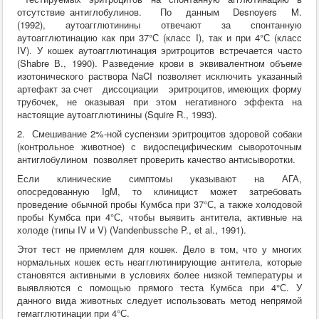
отсутствие антиглобулинов. По данным Desnoyers M.
(1992), аутоагглютинины отвечают за спонтанную
аутоагглютинацию как при 37°С (класс I), так и при 4°С (класс
IV). У кошек аутоагглютинация эритроцитов встречается часто
(Shabre В., 1990). Разведение крови в эквивалентном объеме
изотонического раствора NaCI позволяет исключить указанный
артефакт за счет диссоциации эритроцитов, имеющих форму
трубочек, не оказывая при этом негативного эффекта на
настоящие аутоагглютинины (Squire R., 1993).
2. Смешивание 2%-ной суспензии эритроцитов здоровой собаки
(контрольное животное) с видоспецифическим сывороточным
антиглобулином позволяет проверить качество антисыворотки.
Если клинические симптомы указывают на АГА,
опосредованную IgM, то клиницист может затребовать
проведение обычной пробы Кумбса при 37°С, а также холодовой
пробы Кумбса при 4°С, чтобы выявить антитела, активные на
холоде (типы IV и V) (Vandenbussche P., et al., 1991).
Этот тест не приемлем для кошек. Дело в том, что у многих
нормальных кошек есть неагглютинирующие антитела, которые
становятся активными в условиях более низкой температуры и
выявляются с помощью прямого теста Кумбса при 4°С. У
данного вида животных следует использовать метод непрямой
гемагглютинации при 4°С.