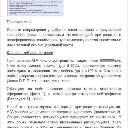
Приложение 3.
Все эти повреждения у собак и кошек связаны с нарушением
кровообращения, порождаемым агглютинацией эритроцитов в
периферических капиллярах, где температура тела значительно
ниже таковой его висцеральной части.
Клинический анализ крови
При наличии АГА число эритроцитов падает ниже 5000000/мл.
Гематокрит сильно снижен (до 8-10%), аналогичную картину
наблюдают в отношении гемоглобина (до 4 г/100 мл). Отмечают
нормоцитарную, нормохромную и иногда макроцитарную анемию
(Jones D.R.E. etal., 1992, 1991, 1990).
Обращает на себя внимание наличие мелких окрашенных
сфероцитов (фото 1), а также иногда отмечают нейтрофилию
(Desnoyers M., 1992).
Порой мы констатируем фагоцитоз эритроцитов моноцитами.
АГА у собак чаще имеет регенеративную форму (приложение 2).
Общее количество ретикулоцитов варьирует от 20 до 60%. У
30% собак отмечают слабо выраженный ретикулоцитоз (1-3%
ретикулоцитов), у 60% он умеренный или тяжелый (больше 3%