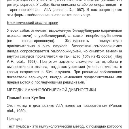
ретикулоцитов). У собак были описаны слабо регенеративная и
арегенеративная АГА (Jonas L.D., 1987). В настоящее время
эти формы заболевания выявляются все чаще.
Биохимический анализ крови
У всех собак отмечают выраженную билирубинурию (коричневая
окраска мочи) с уробилинурией, а также гипербилирубинемию
(не коньюгированную). Желтушность присутствует
приблизительно в 50% случаев. Возросшая гемоглобинемия
иногда сопровождается гемоглобинурией, но симптом гемолиза
внутри сосудов проявляется не так часто (10% из 42 собак) (Klag
A.R. etal., 1993). При этом заметно снижение гаптоглобина и
сывороточного железа, тогда как урикемия (мочевая кислота в
крови) возрастает в 50% случаев. При развитии заболевания
показатели варьируют, иногда изменения продолжительны или
прерываются с последующими рецидивами.
МЕТОДЫ ИММУНОЛОГИЧЕСКОЙ ДИАГНОСТИКИ
Прямой тест Кумбса
Этот метод в диагностике АГА является приоритетным (Person
etal., 1980).
Принцип
Тест Кумбса - это иммунологический метод, с помощью которого