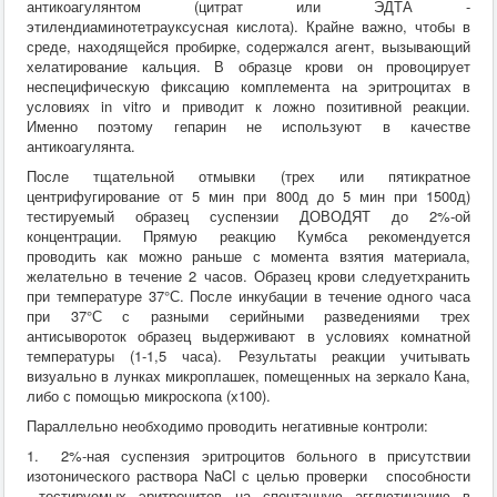
антикоагулянтом (цитрат или ЭДТА -
этилендиаминотетрауксусная кислота). Крайне важно, чтобы в
среде, находящейся пробирке, содержался агент, вызывающий
хелатирование кальция. В образце крови он провоцирует
неспецифическую фиксацию комплемента на эритроцитах в
условиях in vitro и приводит к ложно позитивной реакции.
Именно поэтому гепарин не используют в качестве
антикоагулянта.
После тщательной отмывки (трех или пятикратное
центрифугирование от 5 мин при 800д до 5 мин при 1500д)
тестируемый образец суспензии ДОВОДЯТ до 2%-ой
концентрации. Прямую реакцию Кумбса рекомендуется
проводить как можно раньше с момента взятия материала,
желательно в течение 2 часов. Образец крови следуетхранить
при температуре 37°С. После инкубации в течение одного часа
при 37°С с разными серийными разведениями трех
антисывороток образец выдерживают в условиях комнатной
температуры (1-1,5 часа). Результаты реакции учитывать
визуально в лунках микроплашек, помещенных на зеркало Кана,
либо с помощью микроскопа (х100).
Параллельно необходимо проводить негативные контроли:
1. 2%-ная суспензия эритроцитов больного в присутствии
изотонического раствора NaCI с целью проверки способности
тестируемых эритроцитов на спонтанную агглютинацию в