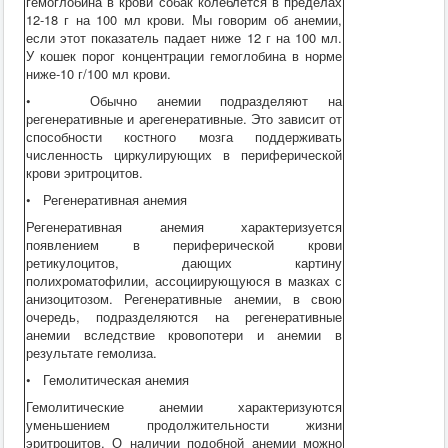
гемоглобина в крови собак колеблется в пределах
12-18 г на 100 мл крови. Мы говорим об анемии,
если этот показатель падает ниже 12 г на 100 мл.
У кошек порог концентрации гемоглобина в норме
ниже-10 г/100 мл крови.
• Обычно анемии подразделяют на
регенеративные и арегенеративные. Это зависит от
способности костного мозга поддерживать
численность циркулирующих в периферической
крови эритроцитов.
• Регенеративная анемия
Регенеративная анемия характеризуется
появлением в периферической крови
ретикулоцитов, дающих картину
полихроматофилии, ассоциирующуюся в мазках с
анизоцитозом. Регенеративные анемии, в свою
очередь, подразделяются на регенеративные
анемии вследствие кровопотери и анемии в
результате гемолиза.
• Гемолитическая анемия
Гемолитические анемии характеризуются
уменьшением продолжительности жизни
эритроцитов. О наличии подобной анемии можно