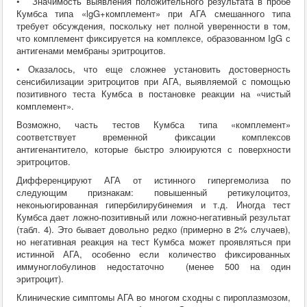
• Значимость выявления положительного результата в пробе
Кумбса типа «lgG+комплемент» при АГА смешанного типа
требует обсуждения, поскольку нет полной уверенности в том,
что комплемент фиксируется на комплексе, образованном IgG с
антигенами мембраны эритроцитов.
• Оказалось, что еще сложнее установить достоверность
сенсибилизации эритроцитов при АГА, выявляемой с помощью
позитивного теста Кумбса в постановке реакции на «чистый
комплемент».
Возможно, часть тестов Кумбса типа «комплемент»
соответствует временной фиксации комплексов
антигенантитело, которые быстро элюируются с поверхности
эритроцитов.
Дифференцируют АГА от истинного гипергемолиза по
следующим признакам: повышенный ретикулоцитоз,
неконьюгированная гипербилирубинемия и т.д. Иногда тест
Кумбса дает ложно-позитивный или ложно-негативный результат
(табл. 4). Это бывает довольно редко (примерно в 2% случаев),
но негативная реакция на тест Кумбса может проявляться при
истинной АГА, особенно если количество фиксированных
иммуноглобулинов недостаточно (менее 500 на один
эритроцит).
Клинические симптомы АГА во многом сходны с пироплазмозом,