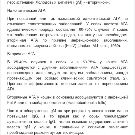
персистенцией Холодовых антител (IgM) - «вторичной».
Идиопатическая АГА
При первичной или так называемой идиоптической АГА не
отмечают сопутствующих заболеваний. У собак частота АГА
идиопатической природы составляет 60-75% случаев. У кошек
это заболевания встречается редко, так как у них преобладает
вторичная АГА по причине инфекционного заболевании,
вызываемого вирусом лейкоза (FeLV) (Jackon M.L etal., 1969).
Вторичная АГА
В 25-40% случаев у собак и в 50-75% у кошек АГА
ассоциируются с другими заболеваниями. АГА предшествует,
сопровождает или следует за другим заболеванием, иногда
протекающим без особых клинических симптомов (табл. 2).
Прогноз и эффективность лечения зависит от первопричины
АГА.
Вторичные АГА у кошек в основном ассоциируются с инфекцией
FeLV или с гемобартонеллезом (Haemobartonella felis).
Частота обнаружения IgM на эритроцитах у кошек значительно
превышает IgG, в то время как у собак преобладают
аутоантитела класса IgG. Более высокое содержание антител
класса IgM у кошки в сравнении с собаками объясняет
преобладание реакции аутоагглютинации.