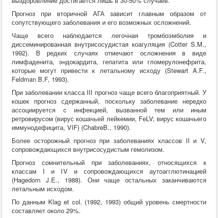
выздоровление достигается лишь в 30-50% случаев.
Прогноз при вторичной АГА зависит главным образом от
сопутствующего заболевания и его возможных осложнений.
Чаще всего наблюдается легочная тромбоэмболия и
диссеминированная внутрисосудистая коагуляция (Cotter S.M.,
1992). В редких случаях отмечают осложнения в виде
лимфаденита, эндокардита, гепатита или гломерулонефрита,
которые могут привести к летальному исходу (Stewart A.F.,
Feldman B.F, 1993).
При заболевании класса III прогноз чаще всего благоприятный. У
кошек прогноз сдержанный, поскольку заболевание нередко
ассоциируется с инфекцией, вызванной тем или иным
ретровирусом (вирус кошачьей лейкемии, FeLV; вирус кошачьего
иммунодефицита, VIF) (ChabreB., 1990).
Более осторожный прогноз при заболеваниях классов II и V,
сопровождающихся внутрисосудистым гемолизом.
Прогноз сомнительный при заболеваниях, относящихся к
классам I и IV и сопровождающихся аутоагглютинацией
(Hagedorn J.E., 1988). Они чаще остальных заканчиваются
летальным исходом.
По данным Klag et col. (1992, 1993) общий уровень смертности
составляет около 29%.