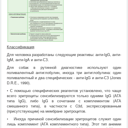
Классификация
Для человека разработаны следующие реактивы: анти-lgG, анти-
IgM, анти-lgA и анти-СЗ.
Для собак в рутинной диагностике используют один
поливалентный антиглобулин, иногда три антиглобулина: один
поливалентный и два специфических - анти-lgG и анти-СЗ (Jones
D.R.E., 1990).
• С помощью специфических реагентов установлено, что чаще
всего эритроциты сенсибилизируются только одними IgG (АГА
типа IgG), либо IgG в сочетании с комплементом (АГА
смешанного типа), в частности с C3d, экспрессированным
(присутствующим) на мембране эритроцитов.
• Иногда причиной сенсибилизации эритроцитов служит один
лишь комплемент (АГА комплементного типа). Этот тип анемии