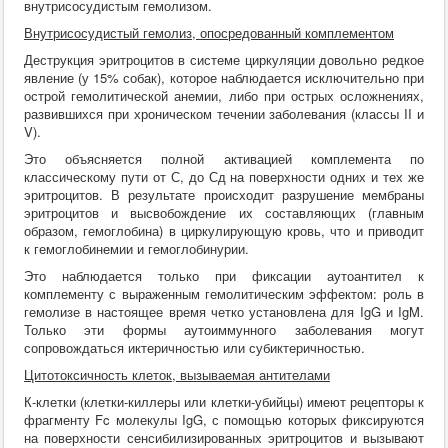
внутрисосудистым гемолизом.
Внутрисосудистый гемолиз, опосредованный комплементом
Деструкция эритроцитов в системе циркуляции довольно редкое
явление (у 15% собак), которое наблюдается исключительно при
острой гемолитической анемии, либо при острых осложнениях,
развившихся при хроническом течении заболевания (классы II и
V).
Это объясняется полной активацией комплемента по
классическому пути от С, до Сд на поверхности одних и тех же
эритроцитов. В результате происходит разрушение мембраны
эритроцитов и высвобождение их составляющих (главным
образом, гемоглобина) в циркулирующую кровь, что и приводит
к гемоглобинемии и гемоглобинурии.
Это наблюдается только при фиксации аутоантител к
комплементу с выраженным гемолитическим эффектом: роль в
гемолизе в настоящее время четко установлена для IgG и IgM.
Только эти формы аутоиммунного заболевания могут
сопровождаться иктеричностью или субиктеричностью.
Цитотоксичность клеток, вызываемая антителами
К-клетки (клетки-киллеры или клетки-убийцы) имеют рецепторы к
фрагменту Fc молекулы IgG, с помощью которых фиксируются
на поверхности сенсибилизированных эритроцитов и вызывают