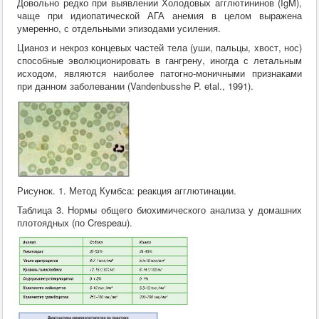
Довольно редко при выявлении Холодовых агглютининов (IgM),
чаще при идиопатической АГА анемия в целом выражена
умеренно, с отдельными эпизодами усиления.
Цианоз и некроз концевых частей тела (уши, пальцы, хвост, нос)
способные эволюционировать в гангрену, иногда с летальным
исходом, являются наиболее патогно-моничными признаками
при данном заболевании (Vandenbusshe P. etal., 1991).
Рисунок. 1. Метод Кумбса: реакция агглютинации.
Таблица 3. Нормы общего биохимического анализа у домашних
плотоядных (по Crespeau).