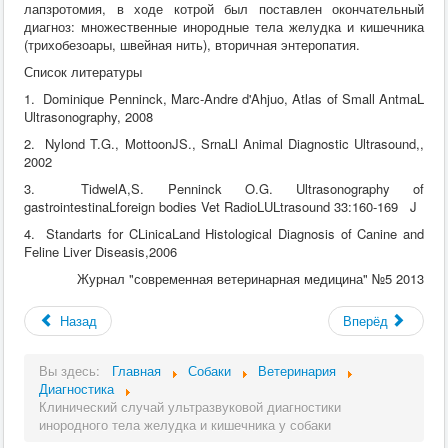
лапзротомия, в ходе котрой был поставлен окончательный
диагноз: множественные инородные тела желудка и кишечника
(трихобезоары, швейная нить), вторичная энтеропатия.
Список литературы
1. Dominique Penninck, Marc-Andre d'Ahjuo, Atlas of Small AntmaL
Ultrasonography, 2008
2. Nylond T.G., MottoonJS., SrnaLl Animal Diagnostic Ultrasound,,
2002
3. TidwelA,S. Penninck O.G. Ultrasonography of
gastrointestinaLforeign bodies Vet RadioLULtrasound 33:160-169 J
4. Standarts for CLinicaLand Histological Diagnosis of Canine and
Feline Liver Diseasis,2006
Журнал "современная ветеринарная медицина" №5 2013
Назад
Вперёд
Вы здесь:
Главная
Собаки
Ветеринария
Диагностика
Клинический случай ультразвуковой диагностики
инородного тела желудка и кишечника у собаки