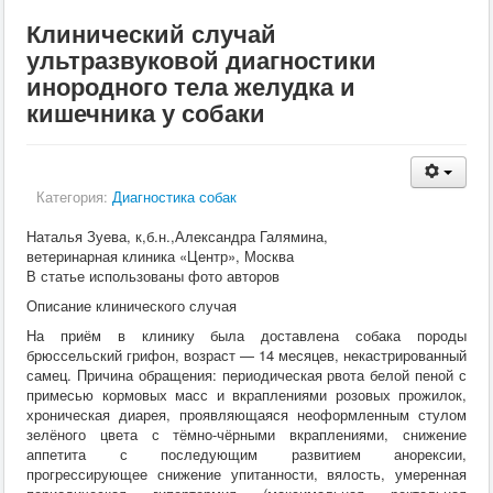
Кормление
Клинический случай
Пушные звери
Пчелы
ультразвуковой диагностики
Экзотические животные
инородного тела желудка и
Ветеринария
кишечника у собаки
Ветеринария
По животным
Крс
Мрс
Лошадей
Категория:
Диагностика собак
Свиньи
Собаки
Наталья Зуева, к,б.н.,Александра Галямина,
Кошки
ветеринарная клиника «Центр», Москва
Птицы
В статье использованы фото авторов
Рыбы
Описание клинического случая
Кролики
Пушные
На приём в клинику была доставлена собака породы
Пчелы
брюссельский грифон, возраст — 14 месяцев, некастрированный
Экзотические животные
самец. Причина обращения: периодическая рвота белой пеной с
Заразные заболевания
примесью кормовых масс и вкраплениями розовых прожилок,
Инвазионные болезни
хроническая диарея, проявляющаяся неоформленным стулом
Инфекционные заболевания
зелёного цвета с тёмно-чёрными вкраплениями, снижение
Терапия
аппетита с последующим развитием анорексии,
Гинекология
прогрессирующее снижение упитанности, вялость, умеренная
Диагностика