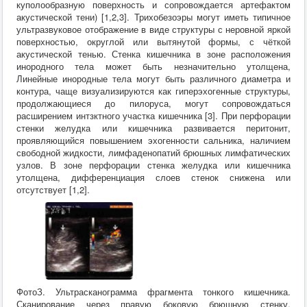
куполообразную поверхность и сопровождается артефактом
акустической тени) [1,2,3]. Трихобезоэры могут иметь типичное
ультразвуковое отображение в виде структуры с неровной яркой
поверхностью, округлой или вытянутой формы, с чёткой
акустической тенью. Стенка кишечника в зоне расположения
инородного тела может быть незначительно утолщена,
Линейные инородные тела могут быть различного диаметра и
контура, чаще визуализируются как гиперэхогенные структуры,
продолжающиеся до пилоруса, могут сопровождаться
расширением интзктного участка кишечника [3]. При перфорации
стенки желудка или кишечника развивается перитонит,
проявляющийся повышением эхогенности сальника, наличием
свободной жидкости, лимфаденопатий брюшных лимфатических
узлов. В зоне перфорации стенка желудка или кишечника
утолщена, дифференциация слоев стенок снижена или
отсутствует [1,2].
ФотоЗ. Ультрасканограмма фрагмента тонкого кишечника.
Сканирование через правую боковую брюшную стенку.