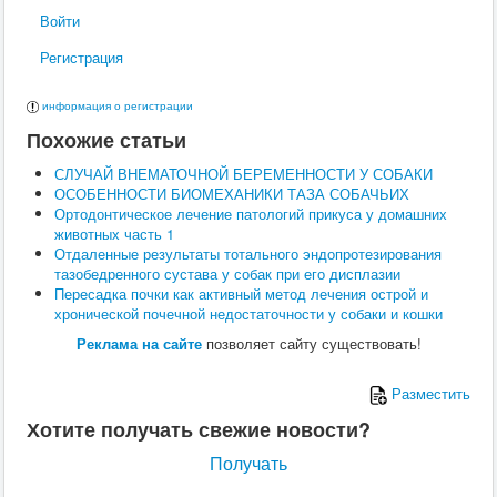
Поведение
Войти
Кормление
Кошки
Регистрация
Ветеринария
Хирургия
информация о регистрации
Диагностика
Терапия
Похожие статьи
Заразные заболевания
Инфекционные заболевания
СЛУЧАЙ ВНЕМАТОЧНОЙ БЕРЕМЕННОСТИ У СОБАКИ
Инвазионные заболевания
ОСОБЕННОСТИ БИОМЕХАНИКИ ТАЗА СОБАЧЬИХ
Кормление
Ортодонтическое лечение патологий прикуса у домашних
Поведение
животных часть 1
Воспроизводство
Отдаленные результаты тотального эндопротезирования
Птицы
тазобедренного сустава у собак при его дисплазии
Ветеринария
Пересадка почки как активный метод лечения острой и
Анатомия и физиология
хронической почечной недостаточности у собаки и кошки
Разведение
Реклама на сайте
позволяет сайту существовать!
Воспроизводство
Рыбы
Ветеринария
Разместить
Выращивание
Хотите получать свежие новости?
Кормление
Прочие
Получать
Кролики
Ветеринария