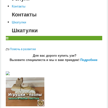
Ветеринария
Заразные заболевания
Контакты
Инфекционные заболевания
Контакты
Инвазионные болезни
Хирургия
Шкатулки
Диагностика
Терапия
Шкатулки
Разведение
Свиньи
Воспроизводство
Ветеринария
Помочь в развитии
Заразные заболевания
Инвазионные болезни
Для вас дорого купить узи?
Инфекционные заболевания
Вызовите специалиста и мы к вам приедем!
Подробнее
Собаки
Ветеринария
Диагностика
Хирургия
Заразные заболевания
Терапия
Дерматология
Радиобиология
Препараты
Анатомия и физиология
Воспроизводство