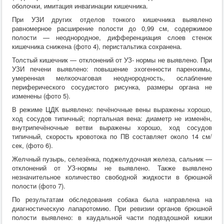
оболочки, имитация инвагинации кишечника.
При УЗИ других отделов тонкого кишечника выявлено
равномерное расширение полости до 0,99 см, содержимое
полости — неоднородное, дифференциация слоев стенок
кишечника снижена (фото 4), перистальтика сохранена.
Толстый кишечник — отклонений от УЗ- нормы не выявлено. При
УЗИ печени выявлено: повышение эхогенности паренхимы,
умеренная мелкоочаговая неоднородность, ослабление
периферического сосудистого рисунка, размеры органа не
изменены (фото 5).
В режиме ЦДК выявлено: печёночные вены выражены хорошо,
ход сосудов типичный; портальная вена: диаметр не изменён,
внутрипечёночные ветви выражены хорошо, ход сосудов
типичный, скорость кровотока по ПВ составляет около 14 см/
сек, (фото 6).
Желчный пузырь, селезёнка, поджелудочная железа, сальник —
отклонений от УЗ-нормы не выявлено. Также выявлено
незначительное количество свободной жидкости в брюшной
полости (фото 7).
По результатам обследования собака была направлена на
диагностическую лапаротомию. При ревизии органов брюшной
полости выявлено: в каудальной части подвздошной кишки