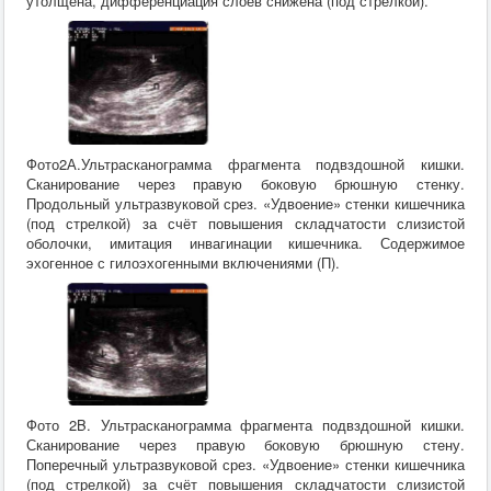
утолщена, дифференциация слоев снижена (под стрелкой).
Фото2А.Ультрасканограмма фрагмента подвздошной кишки.
Сканирование через правую боковую брюшную стенку.
Продольный ультразвуковой срез. «Удвоение» стенки кишечника
(под стрелкой) за счёт повышения складчатости слизистой
оболочки, имитация инвагинации кишечника. Содержимое
эхогенное с гилоэхогенными включениями (П).
Фото 2B. Ультрасканограмма фрагмента подвздошной кишки.
Сканирование через правую боковую брюшную стену.
Поперечный ультразвуковой срез. «Удвоение» стенки кишечника
(под стрелкой) за счёт повышения складчатости слизистой