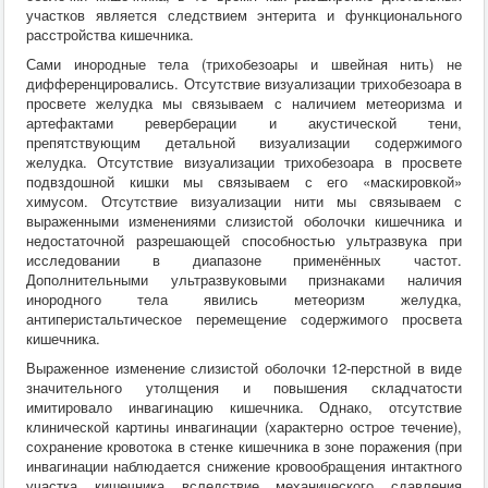
участков является следствием энтерита и функционального
расстройства кишечника.
Сами инородные тела (трихобезоары и швейная нить) не
дифференцировались. Отсутствие визуализации трихобезоара в
просвете желудка мы связываем с наличием метеоризма и
артефактами реверберации и акустической тени,
препятствующим детальной визуализации содержимого
желудка. Отсутствие визуализации трихобезоара в просвете
подвздошной кишки мы связываем с его «маскировкой»
химусом. Отсутствие визуализации нити мы связываем с
выраженными изменениями слизистой оболочки кишечника и
недостаточной разрешающей способностью ультразвука при
исследовании в диапазоне применённых частот.
Дополнительными ультразвуковыми признаками наличия
инородного тела явились метеоризм желудка,
антиперистальтическое перемещение содержимого просвета
кишечника.
Выраженное изменение слизистой оболочки 12-перстной в виде
значительного утолщения и повышения складчатости
имитировало инвагинацию кишечника. Однако, отсутствие
клинической картины инвагинации (характерно острое течение),
сохранение кровотока в стенке кишечника в зоне поражения (при
инвагинации наблюдается снижение кровообращения интактного
участка кишечника вследствие механического сдавления