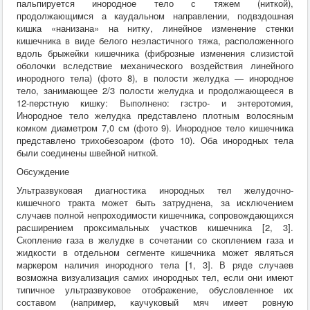
пальпируется инородное тело с тяжем (ниткой),
продолжающимся а каудальном направлении, подвздошная
кишка «нанизана» на нитку, линейное изменение стенки
кишечника в виде белого неэластичного тяжа, расположенного
вдоль брыжейки кишечника (фиброзные изменения слизистой
оболочки вследствие механического воздействия линейного
инородного тела) (фото 8), в полости желудка — инородное
тело, занимающее 2/3 полости желудка и продолжающееся в
12-перстную кишку: Выполнено: гзстро- и энтеротомия,
Инородное тело желудка представлено плотным волосяным
комком диаметром 7,0 см (фото 9). Инородное тело кишечника
представлено трихобезоаром (фото 10). Оба инородных тела
были соединены швейной ниткой.
Обсуждение
Ультразвуковая диагностика инородных тел желудочно-
кишечного тракта может быть затруднена, за исключением
случаев полной непроходимости кишечника, сопровождающихся
расширением проксимальных участков кишечника [2, 3].
Скопление газа в желудке в сочетании со скоплением газа и
жидкости в отдельном сегменте кишечника может являться
маркером наличия инородного тела [1, 3]. В ряде случаев
возможна визуализация самих инородных тел, если они имеют
типичное ультразвуковое отображение, обусловленное их
составом (например, каучуковый мяч имеет ровную