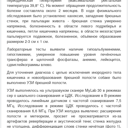
периодическая гипертермия (максимальная ректальная
Хирургия
температура 39,8° С). На момент обращения продолжительность
ВСЭ
болезни составляла около 2 месяцев. В ходе физикального
Лекарственные препараты
обследования было установлено: кахексия, западение брюшных
Токсикология
стенок, при пальпации живота - брюшная стенка умеренно
Зоогигиена
напряжена, болезненность в области левого подреберья и
Патанатомия
кишечника, петли кишечника напряжены, в области мезогастрия
Интересное
пальпируется подвижное, болезненное, объёмное образование
Кормление
размером 2-3 см х 1 см.
Лабораторные тесты выявили наличие гипоальбуминемии,
гипогликемии, умеренное повышение уровня печёночных
трансфераз и щелочной фосфатазы, анемию, лейкоцитоз,
сдвиглейкограммы влево.
Для уточнения диагноза с целью исключения инородного тела
кишечника и новообразования брюшной полости собаке было
выполнено УЗИ брюшной полости.
УЗИ выполнялось на ультразвуком сканере MyLab 30 в режимах
сер о шкального сканирования и ЦДК. Исследование в В-режиме
проводилось линейным датчиком с частотой сканирования 7,5
МГц. Исследование в режиме ЦДК проводилось с частотой
сканирования 6,6 МГц. При УЗИ желудка выявлено: расширение
полости и метеоризм, просвет не просматривается из-за
артефактов реверберации и акустической тени; стенка желудка
не утолщена, дифференциация слоев стенки нечёткая (фото 1),