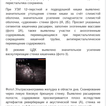
перистальтика сохранена.
При УЗИ 12~перстной и подвздошной кишки выявлено:
значительное утолщение стенки кишки за счёт слизистой
оболочки, значительное усиление складчатости слизистой
оболочки, «удвоение» стенки (фото 2А, 2Б). Просвет указанных
сегментов кишечника расширен, заполнен эхогенными массами
(фото 2А), также выявлены участки с анэхогеннным
содержимым, перемещающимся при перистальтических
сокращениях кишечной трубки, антиперистальтическое
перемещение содержимого.
В режиме ЦДК выявлено значительное усиление
васкуляризации стенки кишечника (фото 3).
Фото1.Ультрасканограмма желудка в области дна. Сканирование
через левую боковую брюшную стенку. Выявлено расширение
полости, содержимое просматривается плохо вследствие
артефактов реверберации и акустической тени (А), стенка не