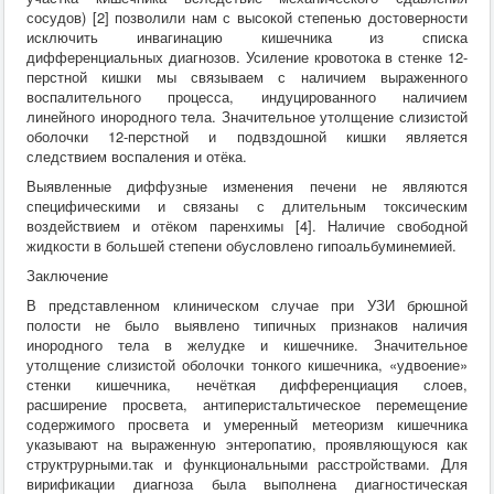
сосудов) [2] позволили нам с высокой степенью достоверности
исключить инвагинацию кишечника из списка
дифференциальных диагнозов. Усиление кровотока в стенке 12-
перстной кишки мы связываем с наличием выраженного
воспалительного процесса, индуцированного наличием
линейного инородного тела. Значительное утолщение слизистой
оболочки 12-перстной и подвздошной кишки является
следствием воспаления и отёка.
Выявленные диффузные изменения печени не являются
специфическими и связаны с длительным токсическим
воздействием и отёком паренхимы [4]. Наличие свободной
жидкости в большей степени обусловлено гипоальбуминемией.
Заключение
В представленном клиническом случае при УЗИ брюшной
полости не было выявлено типичных признаков наличия
инородного тела в желудке и кишечнике. Значительное
утолщение слизистой оболочки тонкого кишечника, «удвоение»
стенки кишечника, нечёткая дифференциация слоев,
расширение просвета, антиперистальтическое перемещение
содержимого просвета и умеренный метеоризм кишечника
указывают на выраженную энтеропатию, проявляющуюся как
структрурными.так и функциональными расстройствами. Для
вирификации диагноза была выполнена диагностическая