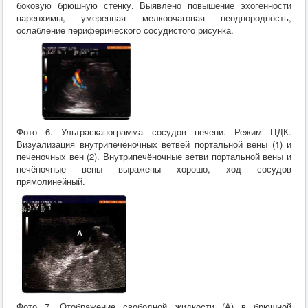
боковую брюшную стенку. Выявлено повышение эхогенности
паренхимы, умеренная мелкоочаговая неоднородность,
ослабление периферического сосудистого рисунка.
Фото 6. Ультрасканограмма сосудов печени. Режим ЦДК.
Визуализация внутрипечёночных ветвей портальной вены (1) и
печеночных вен (2). Внутрипечёночные ветви портальной вены и
печёночные вены выражены хорошо, ход сосудов
прямолинейный.
Фото 7. Отображение свободной жидкости (А) в брюшной