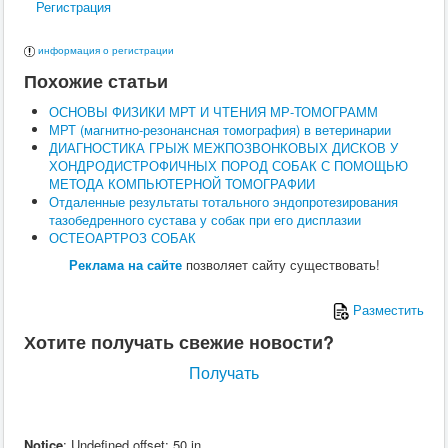
Регистрация
Поведение
Кормление
Кошки
информация о регистрации
Ветеринария
Похожие статьи
Хирургия
Диагностика
ОСНОВЫ ФИЗИКИ МРТ И ЧТЕНИЯ МР-ТОМОГРАММ
Терапия
МРТ (магнитно-резонансная томография) в ветеринарии
Заразные заболевания
ДИАГНОСТИКА ГРЫЖ МЕЖПОЗВОНКОВЫХ ДИСКОВ У
Инфекционные заболевания
ХОНДРОДИСТРОФИЧНЫХ ПОРОД СОБАК С ПОМОЩЬЮ
Инвазионные заболевания
МЕТОДА КОМПЬЮТЕРНОЙ ТОМОГРАФИИ
Кормление
Отдаленные результаты тотального эндопротезирования
Поведение
тазобедренного сустава у собак при его дисплазии
Воспроизводство
ОСТЕОАРТРОЗ СОБАК
Птицы
Ветеринария
Реклама на сайте
позволяет сайту существовать!
Анатомия и физиология
Разведение
Разместить
Воспроизводство
Рыбы
Хотите получать свежие новости?
Ветеринария
Выращивание
Получать
Кормление
Прочие
Кролики
Ветеринария
Notice
: Undefined offset: 50 in