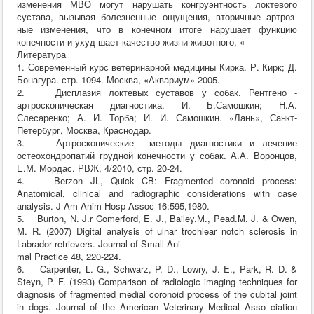
изменения МВО могут нарушать конгруэнтность локтевого
сустава, вызывая болезненные ощущения, вторичные артроз-
ные изменения, что в конечном итоге нарушает функцию
конечности и ухуд-шает качество жизни животного, «
Литература
1. Современный курс ветеринарной медицины Кирка. Р. Кирк; Д.
Бонагура. стр. 1094. Москва, «Аквариум» 2005.
2. Дисплазия локтевых суставов у собак. Рентгено -
артроскопическая диагностика. И. Б.Самошкин; Н.А.
Слесаренко; А. И. Торба; И. И. Самошкин. «Лань», Санкт-
Петербург, Москва, Краснодар.
3. Артроскопические методы диагностики и лечение
остеохондропатий грудной конечности у собак. А.А. Воронцов,
Е.М. Мордас. РВЖ, 4/2010, стр. 20-24.
4. Berzon JL, Quick CB: Fragmented coronoid process:
Anatomical, clinical and radiographic considerations with case
analysis. J Am Anim Hosp Assoc 16:595,1980.
5. Burton, N. J.r Comerford, E. J., Bailey.M., Pead.M. J. & Owen,
M. R. (2007) Digital analysis of ulnar trochlear notch sclerosis in
Labrador retrievers. Journal of Small Ani
mal Practice 48, 220-224.
6. Carpenter, L. G., Schwarz, P. D., Lowry, J. E., Park, R. D. &
Steyn, P. F. (1993) Comparison of radiologic imaging techniques for
diagnosis of fragmented medial coronoid process of the cubital joint
in dogs. Journal of the American Veterinary Medical Asso ciation