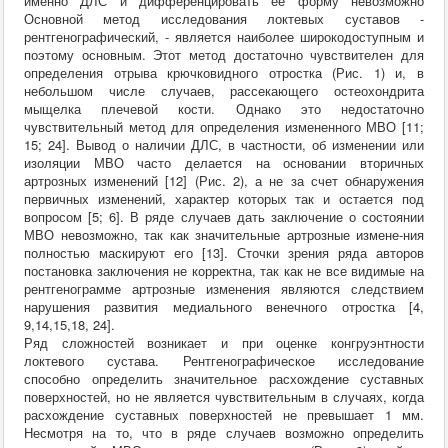
именно ДЛС и дифференцировать ее форму невозможно
Основной метод исследования локтевых суставов -
рентгенографический, - является наиболее широкодоступным и
поэтому основным. Этот метод достаточно чувствителен для
определения отрыва крючковидного отростка (Рис. 1) и, в
небольшом числе случаев, рассекающего остеохондрита
мыщелка плечевой кости. Однако это недостаточно
чувствительный метод для определения измененного МВО [11;
15; 24]. Вывод о наличии ДЛС, в частности, об изменении или
изоляции МВО часто делается на основании вторичных
артрозных изменений [12] (Рис. 2), а не за счет обнаружения
первичных изменений, характер которых так и остается под
вопросом [5; 6]. В ряде случаев дать заключение о состоянии
МВО невозможно, так как значительные артрозные измене-ния
полностью маскируют его [13]. Сточки зрения ряда авторов
постановка заключения не корректна, так как не все видимые на
рентгенограмме артрозные изменения являются следствием
нарушения развития медиального венечного отростка [4,
9,14,15,18, 24].
Ряд сложностей возникает и при оценке конгруэнтности
локтевого сустава. Рентгенографическое исследование
способно определить значительное расхождение суставных
поверхностей, но не является чувствительным в случаях, когда
расхождение суставных поверхностей не превышает 1 мм.
Несмотря на то, что в ряде случаев возможно определить