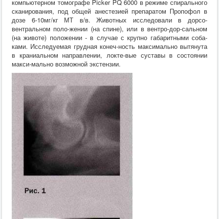
компьютерном томографе Picker PQ 6000 в режиме спирального
сканирования, под общей анестезией препаратом Пропофол в
дозе 6-10мг/кг МТ в/в. Животных исследовали в дорсо-
вентральном поло-жении (на спине), или в вентро-дор-сальном
(на животе) положении - в случае с крупно габаритными соба-
ками. Исследуемая грудная конеч-ность максимально вытянута
в краниальном направлении, локте-вые суставы в состоянии
макси-мально возможной экстензии.