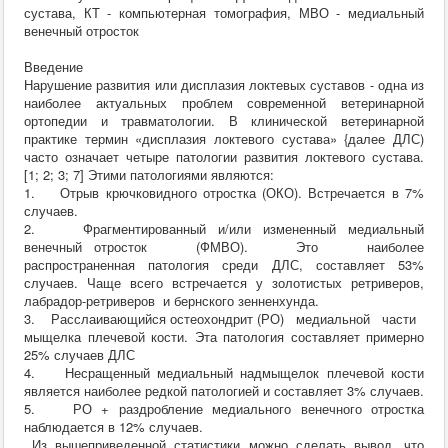
сустава, КТ - компьютерная томография, МВО - медиальный
Хирургия
венечный отросток
ВСЭ
Лекарственные препараты
Введение
Токсикология
Нарушение развития или дисплазия локтевых суставов - одна из
Зоогигиена
наиболее актуальных проблем современной ветеринарной
Патанатомия
ортопедии и травматологии. В клинической ветеринарной
Интересное
практике термин «дисплазия локтевого сустава» {далее ДЛС)
Кормление
часто означает четыре патологии развития локтевого сустава.
[1; 2; 3; 7] Этими патологиями являются:
1. Отрыв крючковидного отростка (ОКО). Встречается в 7%
случаев.
2. Фрагментированный и/или измененный медиальный
венечный отросток (ФМВО). Это наиболее
распространенная патология среди ДЛС, составляет 53%
случаев. Чаще всего встречается у золотистых ретриверов,
лабрадор-ретриверов и бернского зенненхунда.
3. Расслаивающийся остеохондрит (РО) медиальной части
мыщелка плечевой кости. Эта патология составляет примерно
25% случаев ДЛС
4. Несращенный медиальный надмыщелок плечевой кости
является наиболее редкой патологией и составляет 3% случаев.
5. РО + раздробление медиального венечного отростка
наблюдается в 12% случаев.
Из вышеприведенной статистики можно сделать вывод, что