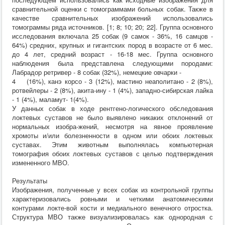
сравнительной оценки с томограммами больных собак. Также в
качестве сравнительных изображений использовались
томограммы ряда источников. [1; 8; 10; 20; 22]. Группа основного
исследования включала 25 собак (9 самок - 36%, 16 самцов -
64%) средних, крупных и гигантских пород в возрасте от 6 мес.
до 4 лет, средний возраст - 16-18 мес. Группа основного
наблюдения была представлена следующими породами:
Лабрадор ретривер - 8 собак (32%), немецкие овчарки -
4 (16%), канэ корсо - 3 (12%), мастино неаполитано - 2 (8%),
ротвейлеры - 2 (8%), акита-ину - 1 (4%), западно-сибирская лайка
- 1 (4%), маламут- 1(4%).
У данных собак в ходе рентгено-логического обследования
локтевых суставов не было выявлено никаких отклонений от
нормальных изобра-жений, несмотря на явное проявление
хромоты и/или болезненности в одном или обоих локтевых
суставах. Этим животным выполнялась компьютерная
томография обоих локтевых суставов с целью подтверждения
измененного МВО.
Результаты
Изображения, полученные у всех собак из контрольной группы
характеризовались ровными и четкими анатомическими
контурами локте-вой кости и медиального венечного отростка.
Структура МВО также визуализировалась как однородная с