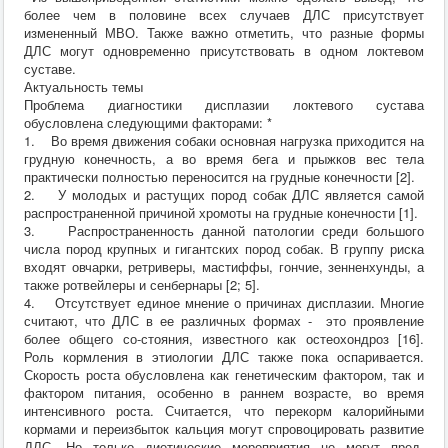
более чем в половине всех случаев ДЛС присутствует
измененный МВО. Также важно отметить, что разные формы
ДЛС могут одновременно присутствовать в одном локтевом
суставе.
Актуальность темы
Проблема диагностики дисплазии локтевого сустава
обусловлена следующими факторами: *
1. Во время движения собаки основная нагрузка приходится на
грудную конечность, а во время бега и прыжков вес тела
практически полностью переносится на грудные конечности [2].
2. У молодых и растущих пород собак ДЛС является самой
распространенной причиной хромоты на грудные конечности [1].
3. Распространенность данной патологии среди большого
числа пород крупных и гигантских пород собак. В группу риска
входят овчарки, ретриверы, мастиффы, гончие, зенненхунды, а
также ротвейлеры и сенбернары [2; 5].
4. Отсутствует единое мнение о причинах дисплазии. Многие
считают, что ДЛС в ее различных формах - это проявление
более общего со-стояния, известного как остеохондроз [16].
Роль кормления в этиологии ДЛС также пока оспаривается.
Скорость роста обусловлена как генетическим фактором, так и
фактором питания, особенно в раннем возрасте, во время
интенсивного роста. Считается, что перекорм калорийными
кормами и переизбыток кальция могут спровоцировать развитие
ДЛС. Но только диетические мероприятия не могут пред-