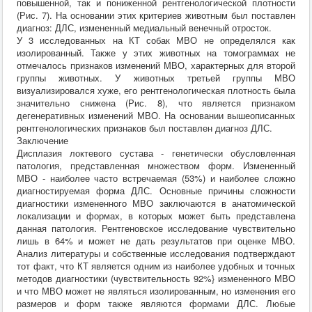
повышенной, так и пониженной рентгенологической плотности
(Рис. 7). На основании этих критериев животным был поставлен
диагноз: ДЛС, измененный медиальный венечный отросток.
У 3 исследованных на КТ собак МВО не определялся как
изолированный. Также у этих животных на томограммах не
отмечалось признаков изменений МВО, характерных для второй
группы животных. У животных третьей группы МВО
визуализировался хуже, его рентгенологическая плотность была
значительно снижена (Рис. 8), что является признаком
дегенеративных изменений МВО. На основании вышеописанных
рентгенологических признаков был поставлен диагноз ДЛС.
Заключение
Дисплазия локтевого сустава - генетически обусловленная
патология, представленная множеством форм. Измененный
МВО - наиболее часто встречаемая (53%) и наиболее сложно
диагностируемая форма ДЛС. Основные причины сложности
диагностики измененного МВО заключаются в анатомической
локализации и формах, в которых может быть представлена
данная патология. Рентгеновское исследование чувствительно
лишь в 64% и может не дать результатов при оценке МВО.
Анализ литературы и собственные исследования подтверждают
тот факт, что КТ является одним из наиболее удобных и точных
методов диагностики (чувствительность 92%} измененного МВО
и что МВО может не являться изолированным, но изменения его
размеров и форм также являются формами ДЛС. Любые