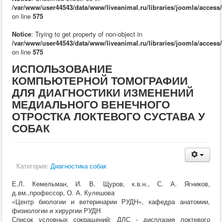
Кормление
/var/www/user44543/data/www/liveanimal.ru/libraries/joomla/access
Пушные звери
on line
575
Пчелы
Экзотические животные
Notice
: Trying to get property of non-object in
Ветеринария
/var/www/user44543/data/www/liveanimal.ru/libraries/joomla/access
Ветеринария
on line
575
По животным
ИСПОЛЬЗОВАНИЕ
Крс
Мрс
КОМПЬЮТЕРНОЙ ТОМОГРАФИИ
Лошадей
ДЛЯ ДИАГНОСТИКИ ИЗМЕНЕНИЙ
Свиньи
МЕДИАЛЬНОГО ВЕНЕЧНОГО
Собаки
Кошки
ОТРОСТКА ЛОКТЕВОГО СУСТАВА У
Птицы
СОБАК
Рыбы
Кролики
Пушные
Пчелы
Категория:
Экзотические животные
Диагностика собак
Заразные заболевания
Е.Л. Кемельман, И. В. Щуров, к.в.н., С. А. Ягников,
Инвазионные болезни
д.вм.,профессор, О. А. Кулешова
Инфекционные заболевания
«Центр биологии и ветеринарии РУДН», кафедра анатомии,
Терапия
физиологии и хирургии РУДН
Гинекология
Список условных сокращений: ДЛС - дисплазия локтевого
Диагностика