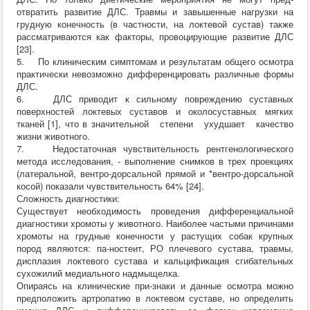
отвратить развитие ДЛС. Травмы и завышенные нагрузки на
грудную конечность (в частности, на локтевой сустав) также
рассматриваются как факторы, провоцирующие развитие ДЛС
[23].
5. По клиническим симптомам и результатам общего осмотра
практически невозможно дифференцировать различные формы
ДЛС.
6. ДЛС приводит к сильному повреждению суставных
поверхностей локтевых суставов и околосуставных мягких
тканей [1], что в значительной степени ухудшает качество
жизни животного.
7. Недостаточная чувствительность рентгенологического
метода исследования, - выполнение снимков в трех проекциях
(латеральной, вентро-дорсальной прямой и *вентро-дорсальной
косой) показали чувствительность 64% [24].
Сложность диагностики:
Существует необходимость проведения дифференциальной
диагностики хромоты у животного. Наиболее частыми причинами
хромоты на грудные конечности у растущих собак крупных
пород являются: па-ностеит, РО плечевого сустава, травмы,
дисплазия локтевого сустава и кальцификация сгибательных
сухожилий медиального надмыщелка.
Опираясь на клинические при-знаки и данные осмотра можно
предположить артропатию в локтевом суставе, но определить