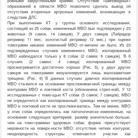
ровными закругленными краями. Отсутствие «шиповидных»
образований в области МВО позволило сделать вывод об
отсутствии вторичных артрозных изменений, возникающих в
следствие ДЛС.
При выполнении КТ у группы основного исследования,
состоящей из 25 собак, измененный МВО был подтвержден у 23
животных (9 самок, 14 самцов). У двух самцов (Лабрадор
ретривер 11 мес; золотистый ретривер 12 мес.) при оценке
томограмм никаких изменений МВО от-мечено не было. Из 23
подтвержденных случаев измененного МВО, изолированный
МВО наблюдался только у 8 собак (2 самки; 6 самцов). В 6
случаях (2 самки; 4 самца) изолированный МВО
просматривается достаточно хорошо (Рис. 5), у двух других
самцов на томограмме визуализируется лишь малозаметная
трещина. (Рис. 6) В данных случаях диагноз изолированный
МВО ста-вился на основании прослеживае-мой границы между
контурами МВО и локтевой кости (обозначена стрел-кой), У 12
исследованных с помо-щью КТ собак (5 самок; 7 самцов), МВО
не определялся как изолированный: границы между контурами
МВО и локтевой кости не прослежи-вались. Тем не менее, МВО
у этих собак определялись как патологически измененные, на
основании следующих критериев: размер значительно больше,
чем на томо-граммах здоровых собак, форма -присутствуют
неровности на поверх-ности МВО; отсутствие четких контуров;
неоднородность структуры -отмечаются участки как