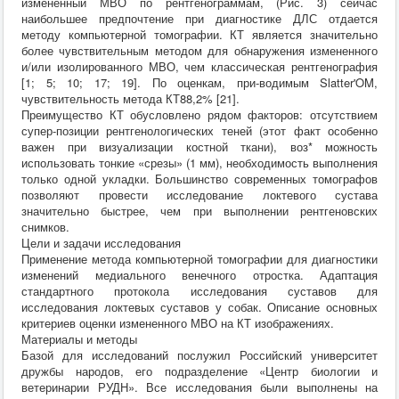
измененный МВО по рентгенограммам, (Рис. 3) сейчас
наибольшее предпочтение при диагностике ДЛС отдается
методу компьютерной томографии. КТ является значительно
более чувствительным методом для обнаружения измененного
и/или изолированного МВО, чем классическая рентгенография
[1; 5; 10; 17; 19]. По оценкам, при-водимым Slatter'OM,
чувствительность метода КТ88,2% [21].
Преимущество КТ обусловлено рядом факторов: отсутствием
супер-позиции рентгенологических теней (этот факт особенно
важен при визуализации костной ткани), воз* можность
использовать тонкие «срезы» (1 мм), необходимость выполнения
только одной укладки. Большинство современных томографов
позволяют провести исследование локтевого сустава
значительно быстрее, чем при выполнении рентгеновских
снимков.
Цели и задачи исследования
Применение метода компьютерной томографии для диагностики
изменений медиального венечного отростка. Адаптация
стандартного протокола исследования суставов для
исследования локтевых суставов у собак. Описание основных
критериев оценки измененного МВО на КТ изображениях.
Материалы и методы
Базой для исследований послужил Российский университет
дружбы народов, его подразделение «Центр биологии и
ветеринарии РУДН». Все исследования были выполнены на