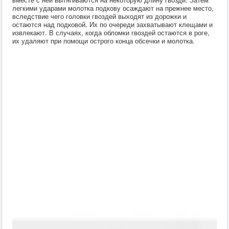
Инфекционные заболевания
легкими ударами молотка подкову осаждают на прежнее место,
Терапия
вследствие чего головки гвоздей выходят из дорожки и
остаются над подковой. Их по очереди захватывают клещами и
Гинекология
извлекают. В случаях, когда обломки гвоздей остаются в роге,
Диагностика
их удаляют при помощи острого конца обсечки и молотка.
Хирургия
ВСЭ
Лекарственные препараты
Токсикология
Зоогигиена
Патанатомия
Интересное
Кормление