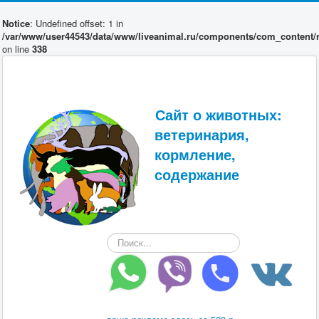
Notice
: Undefined offset: 1 in
/var/www/user44543/data/www/liveanimal.ru/components/com_content/r
on line
338
Сайт о животных:
ветеринария,
кормление,
содержание
Искать...