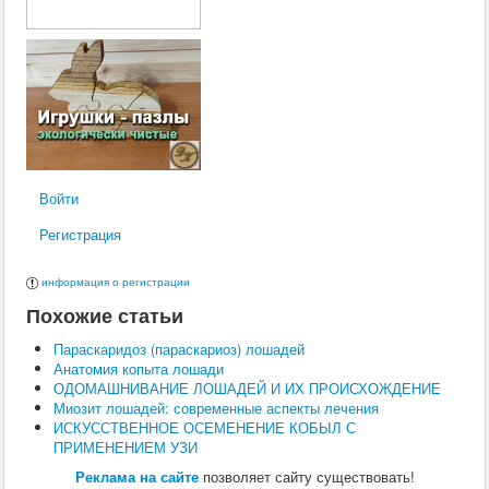
Радиобиология
Препараты
Анатомия и физиология
Воспроизводство
Поведение
Кормление
Кошки
Ветеринария
Хирургия
Диагностика
Войти
Терапия
Заразные заболевания
Регистрация
Инфекционные заболевания
Инвазионные заболевания
Кормление
информация о регистрации
Поведение
Похожие статьи
Воспроизводство
Птицы
Параскаридоз (параскариоз) лошадей
Ветеринария
Анатомия копыта лошади
Анатомия и физиология
ОДОМАШНИВАНИЕ ЛОШАДЕЙ И ИХ ПРОИСХОЖДЕНИЕ
Разведение
Миозит лошадей: современные аспекты лечения
Воспроизводство
ИСКУССТВЕННОЕ ОСЕМЕНЕНИЕ КОБЫЛ С
Рыбы
ПРИМЕНЕНИЕМ УЗИ
Ветеринария
Реклама на сайте
позволяет сайту существовать!
Выращивание