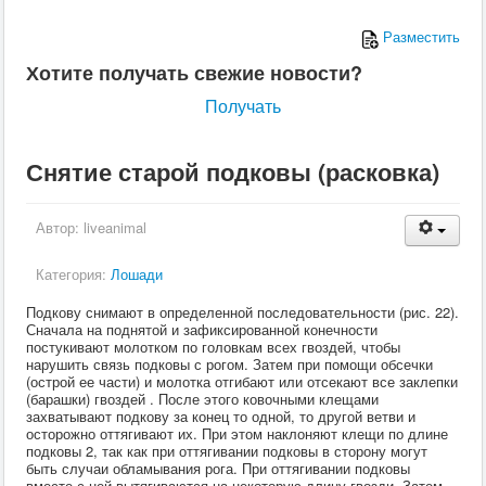
Кормление
Прочие
Разместить
Кролики
Хотите получать свежие новости?
Ветеринария
Кормление
Получать
Пушные звери
Пчелы
Экзотические животные
Снятие старой подковы (расковка)
Ветеринария
Ветеринария
По животным
Крс
Автор:
liveanimal
Мрс
Лошадей
Категория:
Лошади
Свиньи
Собаки
Подкову снимают в определенной последовательности (рис. 22).
Кошки
Сначала на поднятой и зафиксированной конечности
Птицы
постукивают молотком по головкам всех гвоздей, чтобы
Рыбы
нарушить связь подковы с рогом.
Затем при помощи обсечки
(острой ее части) и молотка отгибают или отсекают все заклепки
Кролики
(барашки) гвоздей . После этого ковочными клещами
Пушные
захватывают подкову за конец то одной, то другой ветви и
Пчелы
осторожно оттягивают их. При этом наклоняют клещи по длине
Экзотические животные
подковы 2, так как при оттягивании подковы в сторону могут
Заразные заболевания
быть случаи обламывания рога. При оттягивании подковы
Инвазионные болезни
вместе с ней вытягиваются на некоторую длину гвозди. Затем