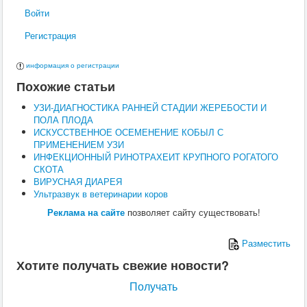
Поведение
Войти
Кормление
Кошки
Регистрация
Ветеринария
Хирургия
информация о регистрации
Диагностика
Терапия
Похожие статьи
Заразные заболевания
Инфекционные заболевания
УЗИ-ДИАГНОСТИКА РАННЕЙ СТАДИИ ЖЕРЕБОСТИ И
Инвазионные заболевания
ПОЛА ПЛОДА
Кормление
ИСКУССТВЕННОЕ ОСЕМЕНЕНИЕ КОБЫЛ С
Поведение
ПРИМЕНЕНИЕМ УЗИ
Воспроизводство
ИНФЕКЦИОННЫЙ РИНОТРАХЕИТ КРУПНОГО РОГАТОГО
Птицы
СКОТА
Ветеринария
ВИРУСНАЯ ДИАРЕЯ
Анатомия и физиология
Ультразвук в ветеринарии коров
Разведение
Реклама на сайте
позволяет сайту существовать!
Воспроизводство
Рыбы
Ветеринария
Разместить
Выращивание
Хотите получать свежие новости?
Кормление
Прочие
Получать
Кролики
Ветеринария