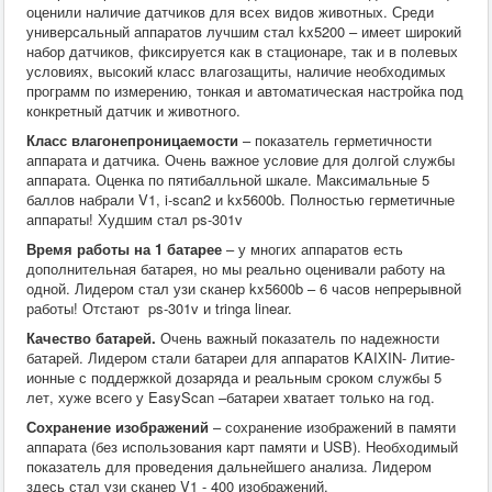
оценили наличие датчиков для всех видов животных. Среди
универсальный аппаратов лучшим стал kx5200 – имеет широкий
набор датчиков, фиксируется как в стационаре, так и в полевых
условиях, высокий класс влагозащиты, наличие необходимых
программ по измерению, тонкая и автоматическая настройка под
конкретный датчик и животного.
Класс влагонепроницаемости
– показатель герметичности
аппарата и датчика. Очень важное условие для долгой службы
аппарата. Оценка по пятибалльной шкале. Максимальные 5
баллов набрали V1, i-scan2 и kx5600b. Полностью герметичные
аппараты! Худшим стал ps-301v
Время работы на 1 батарее
– у многих аппаратов есть
дополнительная батарея, но мы реально оценивали работу на
одной. Лидером стал узи сканер kx5600b – 6 часов непрерывной
работы! Отстают ps-301v и tringa linear.
Качество батарей.
Очень важный показатель по надежности
батарей. Лидером стали батареи для аппаратов KAIXIN- Литие-
ионные с поддержкой дозаряда и реальным сроком службы 5
лет, хуже всего у EasyScan –батареи хватает только на год.
Сохранение изображений
– сохранение изображений в памяти
аппарата (без использования карт памяти и USB). Необходимый
показатель для проведения дальнейшего анализа. Лидером
здесь стал узи сканер V1 - 400 изображений.