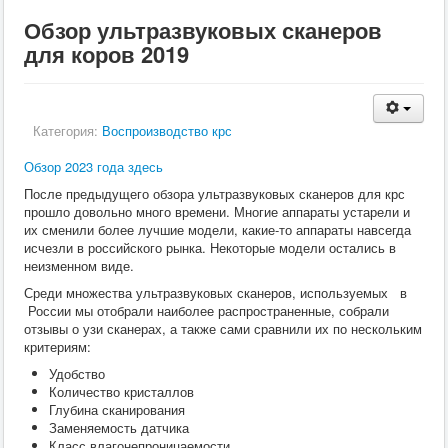
Кормление
Обзор ультразвуковых сканеров
Пушные звери
Пчелы
для коров 2019
Экзотические животные
Ветеринария
Ветеринария
По животным
Категория:
Воспроизводство крс
Крс
Мрс
Обзор 2023 года здесь
Лошадей
Свиньи
После предыдущего обзора ультразвуковых сканеров для крс
Собаки
прошло довольно много времени. Многие аппараты устарели и
Кошки
их сменили более лучшие модели, какие-то аппараты навсегда
Птицы
исчезли в российского рынка. Некоторые модели остались в
Рыбы
неизменном виде.
Кролики
Среди множества ультразвуковых сканеров, используемых в
Пушные
России мы отобрали наиболее распространенные, собрали
Пчелы
отзывы о узи сканерах, а также сами сравнили их по нескольким
Экзотические животные
критериям:
Заразные заболевания
Инвазионные болезни
Удобство
Инфекционные заболевания
Количество кристаллов
Терапия
Глубина сканирования
Гинекология
Заменяемость датчика
Диагностика
Класс влагонепроницаемости