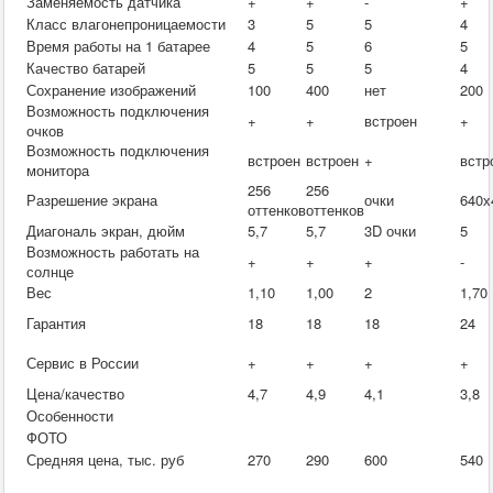
Заменяемость датчика
+
+
-
+
Класс влагонепроницаемости
3
5
5
4
Время работы на 1 батарее
4
5
6
5
Качество батарей
5
5
5
4
Сохранение изображений
100
400
нет
200
Возможность подключения
+
+
встроен
+
очков
Возможность подключения
встроен
встроен
+
встр
монитора
256
256
Разрешение экрана
очки
640х
оттенков
оттенков
Диагональ экран, дюйм
5,7
5,7
3D очки
5
Возможность работать на
+
+
+
-
солнце
Вес
1,10
1,00
2
1,70
Гарантия
18
18
18
24
Сервис в России
+
+
+
+
Цена/качество
4,7
4,9
4,1
3,8
Особенности
ФОТО
Средняя цена, тыс. руб
270
290
600
540