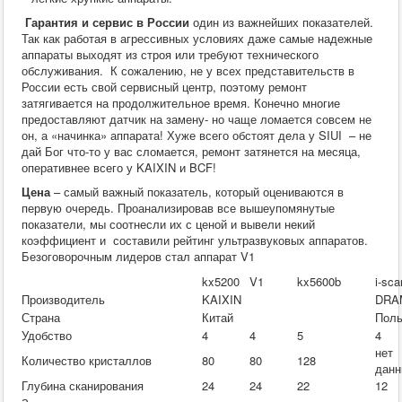
Гарантия и сервис в России
один из важнейших показателей.
Так как работая в агрессивных условиях даже самые надежные
аппараты выходят из строя или требуют технического
обслуживания. К сожалению, не у всех представительств в
России есть свой сервисный центр, поэтому ремонт
затягивается на продолжительное время. Конечно многие
предоставляют датчик на замену- но чаще ломается совсем не
он, а «начинка» аппарата! Хуже всего обстоят дела у SIUI – не
дай Бог что-то у вас сломается, ремонт затянется на месяца,
оперативнее всего у KAIXIN и BCF!
Цена
– самый важный показатель, который оцениваются в
первую очередь. Проанализировав все вышеупомянутые
показатели, мы соотнесли их с ценой и вывели некий
коэффициент и составили рейтинг ультразвуковых аппаратов.
Безоговорочным лидеров стал аппарат V1
kx5200
V1
kx5600b
i-sca
Производитель
KAIXIN
DRA
Страна
Китай
Пол
Удобство
4
4
5
4
нет
Количество кристаллов
80
80
128
данн
Глубина сканирования
24
24
22
12