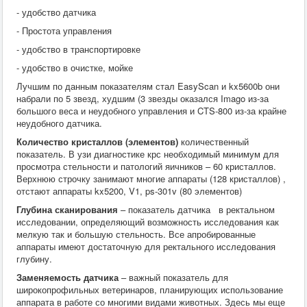
- удобство датчика
- Простота управления
- удобство в транспортировке
- удобство в очистке, мойке
Лучшим по данным показателям стал EasyScan и kx5600b они
набрали по 5 звезд, худшим (3 звезды оказался Imago из-за
большого веса и неудобного управления и CTS-800 из-за крайне
неудобного датчика.
Количество кристаллов (элементов)
количественный
показатель. В узи диагностике крс необходимый минимум для
просмотра стельности и патологий яичников – 60 кристаллов.
Верхнюю строчку занимают многие аппараты (128 кристаллов) ,
отстают аппараты kx5200, V1, ps-301v (80 элементов)
Глубина сканирования
– показатель датчика в ректальном
исследовании, определяющий возможность исследования как
мелкую так и большую стельность. Все апробированные
аппараты имеют достаточную для ректального исследования
глубину.
Заменяемость датчика
– важный показатель для
широкопрофильных ветеринаров, планирующих использование
аппарата в работе со многими видами животных. Здесь мы еще