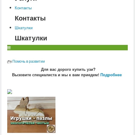
Ветеринария
Заразные заболевания
Контакты
Инфекционные заболевания
Контакты
Инвазионные болезни
Хирургия
Шкатулки
Диагностика
Терапия
Шкатулки
Разведение
Свиньи
Воспроизводство
Ветеринария
Помочь в развитии
Заразные заболевания
Инвазионные болезни
Для вас дорого купить узи?
Инфекционные заболевания
Вызовите специалиста и мы к вам приедем!
Подробнее
Собаки
Ветеринария
Диагностика
Хирургия
Заразные заболевания
Терапия
Дерматология
Радиобиология
Препараты
Анатомия и физиология
Воспроизводство