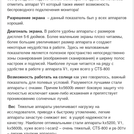
отметить аппарат V1 который также имеет возможность
беспроводного подключения монитора!
Разрешение экрана
– данный показатель был у всех аппаратов
хороший.
Диагональ экрана.
В работе удобны аппараты с размеров
дисплея 5-6 дюймов. Более маленькие экраны плохо читаемы,
более большие увеличивают размер аппарата и создают
некоторые неудобства в работе. Здесь не маловажным
показателем является полезное пространство непосредственно
зоны сканирования (изображения сканирования) и ширину полос
настроек и подписей. Наиболее лучше читается на ряду с
удобстве в работе у аппарата V1, хуже всего у CTS-800
Возможность работать на солнце
как уже говорилось, важный
показатель для полевых условий. Разумеется лучшими стали
аппараты с очками. Причем kx5600b имеет боковую защиту что
полностью исключает какие-либо искажения и препятствует
проникновению солнечных лучей.
Вес
Тяжелые аппараты увеличивают нагрузку на
исследователя, приводя к быстрому утомлению, легкие
аппараты зачастую снижают вес в ущерб надежности и
качеству. Наиболее оптимальными стали аппараты kx5200, V1,
kx5600b, хуже всего i-scan2 – очень тяжелый, CTS-800 и ps-301v
– легкие хрупкие аппараты.