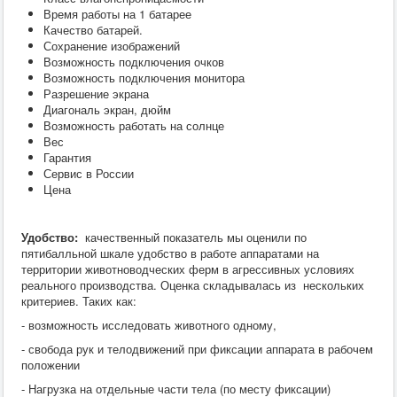
Хирургия
Время работы на 1 батарее
ВСЭ
Качество батарей.
Лекарственные препараты
Сохранение изображений
Токсикология
Возможность подключения очков
Зоогигиена
Возможность подключения монитора
Патанатомия
Разрешение экрана
Интересное
Диагональ экран, дюйм
Кормление
Возможность работать на солнце
Вес
Гарантия
Сервис в России
Цена
Удобство:
качественный показатель мы оценили по
пятибалльной шкале удобство в работе аппаратами на
территории животноводческих ферм в агрессивных условиях
реального производства. Оценка складывалась из нескольких
критериев. Таких как:
- возможность исследовать животного одному,
- свобода рук и телодвижений при фиксации аппарата в рабочем
положении
- Нагрузка на отдельные части тела (по месту фиксации)