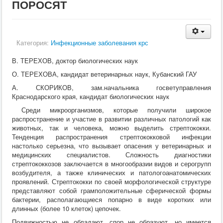
ПОРОСЯТ
Кормление
Пушные звери
Пчелы
Экзотические животные
Ветеринария
Категория:
Инфекционные заболевания крс
Ветеринария
По животным
В. ТЕРЕХОВ, доктор биологических наук
Крс
О. ТЕРЕХОВА, кандидат ветеринарных наук, Кубанский ГАУ
Мрс
Лошадей
А. СКОРИКОВ, зам.начальника госветуправления
Свиньи
Краснодарского края, кандидат биологических наук
Собаки
Среди микроорганизмов, которые получили широкое
Кошки
распространение и участие в развитии различных патологий как
Птицы
животных, так и человека, можно выделить стрептококки.
Рыбы
Тенденция распространения стрептококковой инфекции
Кролики
настолько серьезна, что вызывает опасения у ветеринарных и
Пушные
медицинских специалистов. Сложность диагностики
Пчелы
стрептококкозов заключается в многообразии видов и серогрупп
Экзотические животные
возбудителя, а также клинических и патологоанатомических
Заразные заболевания
проявлений. Стрептококки по своей морфологической структуре
Инвазионные болезни
представляют собой грамположительные сферической формы
Инфекционные заболевания
бактерии, располагающиеся попарно в виде коротких или
Терапия
длинных (более 10 клеток) цепочек.
Гинекология
Диагностика
Подвижностью не обладают, спор не образуют, но имеется