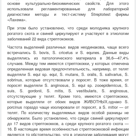
основе культурально-биохимических свойств. Для этого
использовали регламентированные для лабораторной
диагностики методы и тест-систему Streptotest фирмы
«Лахема».
При этом было установлено, что среди молодняка крупного
рогатого скота и свиней циркулируют и участвуют в этиологии
заболеваний 22 вида стрептококков.
Частота выделений различных видов неодинакова, чаще всего
встречались S. bovis, S. cricetus и S. equnes. Данные виды
выделялись из патологического материала в 36,6—47,4%
случаев. Между тем имеются стрептококки, у которых отмечена
определенная видовая предпочтительность, например, от телят
выделяли S. equi sp. equi, S. mutans, S. oralis, S. salivarius, S.
sobrinus, которые отсутствовали у поросят. В тоже время, от
поросят выделяли S. anginosus, S. equi sp. zooepidemicus, S.
suis, S. gordonii, S. mitis, S. vestibularis, S. anginosus,
отсутствующие у телят. Кроме того, имеются стрептококки,
которые выделяли от обоих видов ЖИВОТНЫХ,однако S.
porcinus гораздо чаще изолировали от поросят, a S. mitior — от
телят. По количеству выделяемых видов особой разницы не
обнаружили. Было установлено, что среди свиней циркулируют
до 17 видов стрептококков, а среди крупного рогатого скота —
16. В настоящее время особенностью стрептококковой инфекции
является то обстоятельство, что в этиологии заболевания могут