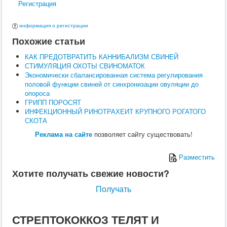
Регистрация
Поведение
Кормление
Кошки
информация о регистрации
Ветеринария
Похожие статьи
Хирургия
Диагностика
КАК ПРЕДОТВРАТИТЬ КАННИБАЛИЗМ СВИНЕЙ
Терапия
СТИМУЛЯЦИЯ ОХОТЫ СВИНОМАТОК
Заразные заболевания
Экономически сбалансированная система регулирования
Инфекционные заболевания
половой функции свиней от синхронизации овуляции до
Инвазионные заболевания
опороса
Кормление
ГРИПП ПОРОСЯТ
Поведение
ИНФЕКЦИОННЫЙ РИНОТРАХЕИТ КРУПНОГО РОГАТОГО
Воспроизводство
СКОТА
Птицы
Ветеринария
Реклама на сайте
позволяет сайту существовать!
Анатомия и физиология
Разведение
Разместить
Воспроизводство
Рыбы
Хотите получать свежие новости?
Ветеринария
Выращивание
Получать
Кормление
Прочие
Кролики
СТРЕПТОКОККОЗ ТЕЛЯТ И
Ветеринария