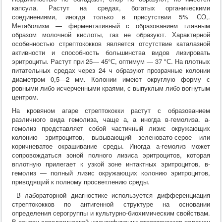
Хирургия
капсула. Растут на средах, богатых органическими
ВСЭ
соединениями, иногда только в присутствии 5% СО,.
Лекарственные препараты
Метаболизм — ферментативный с образованием главным
Токсикология
образом молочной кислоты, газ не образуют. Характерной
Зоогигиена
особенностью стрептококков является отсутствие каталазной
Патанатомия
активности и способность большинства видов лизировать
Интересное
эритроциты. Растут при 25— 45°С, оптимум — 37 "С. На плотных
Кормление
питательных средах через 24 ч образуют прозрачные колонии
диаметром 0,5—2 мм. Колонии имеют округлую форму с
ровными либо исчерченными краями, с выпуклым либо вогнутым
центром.
На кровяном агаре стрептококки растут с образованием
различного вида гемолиза, чаще а, а иногда в-гемолиза. а-
гемолиз представляет собой частичный лизис окружающих
колонию эритроцитов, вызывающий зеленовато-серое или
коричневатое окрашивание среды. Иногда а-гемолиз может
сопровождаться зоной полного лизиса эритроцитов, которая
вплотную прилегает к узкой зоне интактных эритроцитов, в-
гемолиз — полный лизис окружающих колонию эритроцитов,
приводящий к полному просветлению среды.
В лабораторной диагностике используется дифференциация
стрептококков по антигенной структуре на основании
определения серогруппы и культурно-биохимическим свойствам.
В основу серологической идентификации стрептококков положен