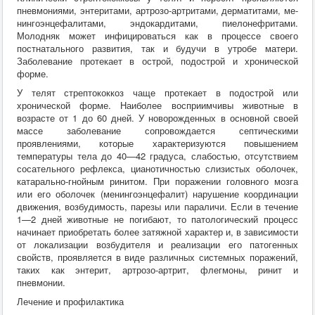
пневмониями, энтеритами, артрозо-артритами, дерматитами, ме-
нингоэнцефалитами, эндокардитами, пиелонефритами.
Молодняк может инфицироваться как в процессе своего
постнатального развития, так и будучи в утробе матери.
Заболевание протекает в острой, подострой и хронической
форме.
У телят стрептококкоз чаще протекает в подострой или
хронической форме. Наиболее восприимчивы животные в
возрасте от 1 до 60 дней. У новорожденных в основной своей
массе заболевание сопровождается септическими
проявлениями, которые характеризуются повышением
температуры тела до 40—42 градуса, слабостью, отсутствием
сосательного рефлекса, цианотичностью слизистых оболочек,
катарально-гнойным ринитом. При поражении головного мозга
или его оболочек (менингоэнцефалит) нарушение координации
движения, возбудимость, парезы или параличи. Если в течение
1—2 дней животные не погибают, то патологический процесс
начинает приобретать более затяжной характер и, в зависимости
от локализации возбудителя и реализации его патогенных
свойств, проявляется в виде различных системных поражений,
таких как энтерит, артрозо-артрит, флегмоны, ринит и
пневмонии.
Лечение и профилактика