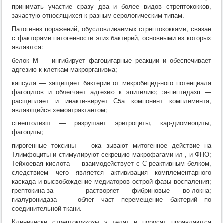
принимать участие сразу два и более видов стрептококков,
зачастую относящихся к разным серологическим типам.
Патогенез поражений, обусловливаемых стрептококками, связан
с факторами патогенности этих бактерий, основными из которых
являются:
белок М — ингибирует фагоцитарные реакции и обеспечивает
адгезию к клеткам макрорганизма;
капсула — защищает бактерии от микробицид-ного потенциала
фагоцитов и облегчает адгезию к эпителию; :а-пептндазп —
расщепляет и инакти-вирует С5а компонент комплемента,
являющийся хемоатрактантом;
сгеептолизш — разрушает эритроциты, кар-диомиоциты,
фагоциты;
пирогенные токсины — ока зывают митогенное действие на
Тлимфоциты и стимулируют секрецию макрофагами ил-, и ФНО;
Тейхоевая кислота — взаимодействует с С-реактивным белком,
следствием чего является активизация комплементарного
каскада и высвобождение медиаторов острой фазы воспаления;
грептокина-за — растворяет фибриновые во-локна;
гиалуронидаза — облег чает перемещение бактерий по
соединительной ткани.
Клинически стрептококкозы у телят и поросят проявляются