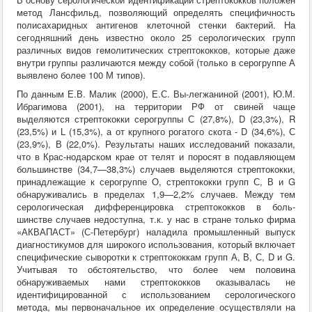
метод Лансфильд, позволяющий определять специфичность
полисахаридных антигенов клеточной стенки бактерий. На
сегодняшний день известно около 25 серологических групп
различных видов гемолитических стрептококков, которые даже
внутри группы различаются между собой (только в серогруппе А
выявлено более 100 М типов).
По данным Е.В. Малик (2000), Е.С. Вы-легжаниной (2001), Ю.М.
Ибрагимова (2001), на территории РФ от свиней чаще
выделяются стрептококки серогруппы С (27,8%), D (23,3%), R
(23,5%) и L (15,3%), а от крупного рогатого скота - D (34,6%), С
(23,9%), В (22,0%). Результаты наших исследований показали,
что в Крас-нодарском крае от телят и поросят в подавляющем
большинстве (34,7—38,3%) случаев выделяются стрептококки,
принадлежащие к серогруппе О, стрептококки групп С, В и G
обнаруживались в пределах 1,9—2,2% случаев. Между тем
серологическая дифференцировка стрептококков в боль-
шинстве случаев недоступна, т.к. у нас в стране только фирма
«АКВАПАСТ» (С-Петербург) наладила промышленный выпуск
диагностикумов для широкого использования, который включает
специфические сыворотки к стрептококкам групп А, В, С, D и G.
Учитывая то обстоятельство, что более чем половина
обнаруживаемых нами стрептококков оказывалась не
идентифицированной с использованием серологического
метода, мы первоначальное их определение осуществляли на