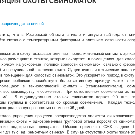
ЛЯЦИЯ ОХОТЫ СВИНОМАТОК
оспроизводство свиней
етить, что в Ростовской области в июле и августе наблюда-ют сн
Это связано с температурными факторами и влиянием сезонности опо
иноматок в охоту оказывает влияние продолжительный контакт с хрякам
иков размещают в станках, которые находятся в помещениях для холо
 хряком на ускорение половой зрелости свиноматок, связано с фер
 и препуциальной железах хряка. Существуют синтетические аналоги
в помещении для холостых свиноматок. Это ускоряет их приход в охоту
ряков-пробников способствует более активному приходу маток в о
помещают в технологический фильтр - (станки-накопители), осм
к воспроизводству и осеменяют. При естественном осеменении их п
м2 . В индивидуальных станках свиноматок держат 2-3 дня, п
ским группам в соответствии со сроками осеменения. Каждая техно
 контроле за супоросностью не менее 35 дней.
тодов упрощения процесса воспроизводства является синхронизация
онизации охоты – одновременный групповой отъем поросят от свино
ение эндокринных препаратов. Обычно применяют СЖК в дозе 1,
и 1,21 тыс. ед. ремонтным свинкам. В случае отсутствия охоты после от