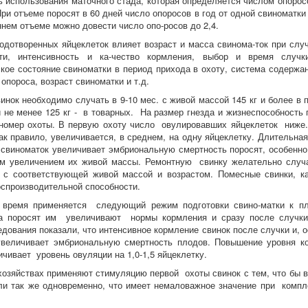
ь использования маточного стада, которая определяется числом опоросо
ри отъеме поросят в 60 дней число опоросов в год от одной свиноматки 
нем отъеме можно довести число опо-росов до 2,4.
одотворенных яйцеклеток влияет возраст и масса свинома-ток при слу
сти, интенсивность и ка-чество кормления, выбор и время случки
кое состояние свиноматки в период прихода в охоту, система содержан
опороса, возраст свиноматки и т.д.
инок необходимо случать в 9-10 мес. с живой массой 145 кг и более в
 не менее 125 кг - в товарных. На размер гнезда и жизнеспособность 
номер охоты. В первую охоту число овулировавших яйцеклеток ниж
как правило, увеличивается, в среднем, на одну яйцеклетку. Длительн
свиноматок увеличивает эмбриональную смертность поросят, особенно
м увеличением их живой массы. Ремонтную свинку желательно случа
 с соответствующей живой массой и возрастом. Помесные свинки, к
оспроизводительной способности.
 время применяется следующий режим подготовки свино-матки к пл
а поросят им увеличивают нормы кормления и сразу после случки
едования показали, что интенсивное кормление свинок после случки и, 
увеличивает эмбриональную смертность плодов. Повышение уровня к
ичивает уровень овуляции на 1,0-1,5 яйцеклетку.
хозяйствах применяют стимуляцию первой охоты свинок с тем, что бы в
и так же одновременно, что имеет немаловажное значение при компл