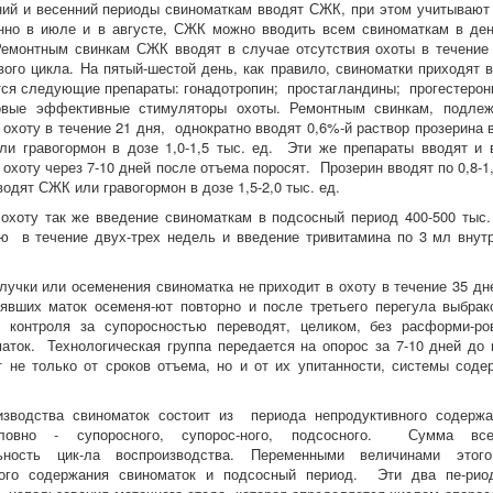
ний и весенний периоды свиноматкам вводят СЖК, при этом учитывают
нно в июле и в августе, СЖК можно вводить всем свиноматкам в ден
Ремонтным свинкам СЖК вводят в случае отсутствия охоты в течение 2
вого цикла. На пятый-шестой день, как правило, свиноматки приходят 
тся следующие препараты: гонадотропин; простагландины; прогестероны
овые эффективные стимуляторы охоты. Ремонтным свинкам, подле
охоту в течение 21 дня, однократно вводят 0,6%-й раствор прозерина в
и гравогормон в дозе 1,0-1,5 тыс. ед. Эти же препараты вводят и 
хоту через 7-10 дней после отъема поросят. Прозерин вводят по 0,8-1,0
одят СЖК или гравогормон в дозе 1,5-2,0 тыс. ед.
охоту так же введение свиноматкам в подсосный период 400-500 тыс
ю в течение двух-трех недель и введение тривитамина по 3 мл внут
лучки или осеменения свиноматка не приходит в охоту в течение 35 дн
явших маток осеменя-ют повторно и после третьего перегула выбрак
е контроля за супоросностью переводят, целиком, без расформи-
аток. Технологическая группа передается на опорос за 7-10 дней до 
т не только от сроков отъема, но и от их упитанности, системы соде
изводства свиноматок состоит из периода непродуктивного содержа
словно - супоросного, супорос-ного, подсосного. Сумма все
льность цик-ла воспроизводства. Переменными величинами это
ного содержания свиноматок и подсосный период. Эти два пе-рио