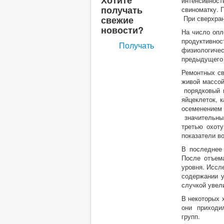
интенсивност
получать
свиноматку. П
свежие
При сверхран
новости?
На число опл
продуктивно
Получать
физиологичес
предыдущего 
Ремонтных св
живой массой
порядковый 
яйцеклеток, 
осеменением 
значительны
третью охоту
показатели в
В последнее
После отъем
уровня. Иссл
содержании 
случкой увел
В некоторых 
они приходил
групп.