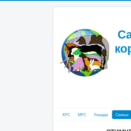
Са
ко
КРС
МРС
Лошади
Свиньи