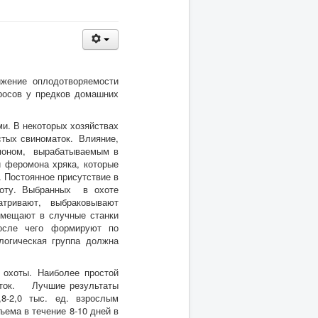
ижение оплодотворяемости
росов у предков домашних
и. В некоторых хозяйствах
стых свиноматок. Влияние,
омоном, вырабатываемым в
 феромона хряка, которые
. Постоянное присутствие в
хоту. Выбранных в охоте
атривают, выбраковывают
омещают в случные станки
осле чего формируют по
логическая группа должна
 охоты. Наиболее простой
маток. Лучшие результаты
8-2,0 тыс. ед. взрослым
ъема в течение 8-10 дней в