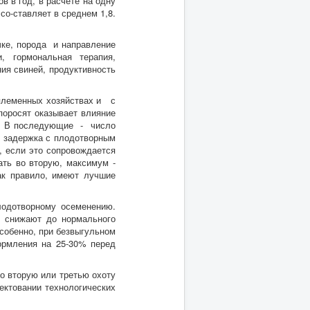
в в год, в расчете на одну
со-ставляет в среднем 1,8.
чке, порода и направление
, гормональная терапия,
ия свиней, продуктивность
 племенных хозяйствах и с
поросят оказывает влияние
е. В последующие - число
ая задержка с плодотворным
, если это сопровождается
ть во вторую, максимум -
ак правило, имеют лучшие
одотворному осеменению.
 снижают до нормального
особенно, при безвыгульном
ормления на 25-30% перед
о вторую или третью охоту
ектовании технологических