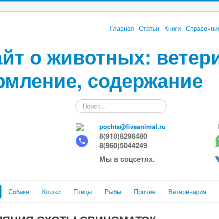
Главная
Статьи
Книги
Справочни
йт о животных: ветер
рмление, содержание
Искать...
pochta@liveanimal.ru
8(910)8298480
8(960)5044249
Мы в соцсетях.
Собаки
Кошки
Птицы
Рыбы
Прочие
Ветеринария