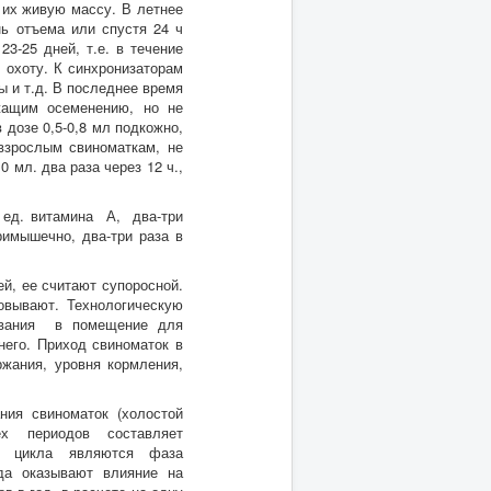
 их живую массу. В летнее
ь отъема или спустя 24 ч
3-25 дней, т.е. в течение
в охоту. К синхронизаторам
 и т.д. В последнее время
жащим осеменению, но не
 дозе 0,5-0,8 мл подкожно,
взрослым свиноматкам, не
 мл. два раза через 12 ч.,
. ед. витамина А, два-три
римышечно, два-три раза в
ей, ее считают супоросной.
овывают. Технологическую
рования в помещение для
него. Приход свиноматок в
ржания, уровня кормления,
ния свиноматок (холостой
х периодов составляет
го цикла являются фаза
да оказывают влияние на