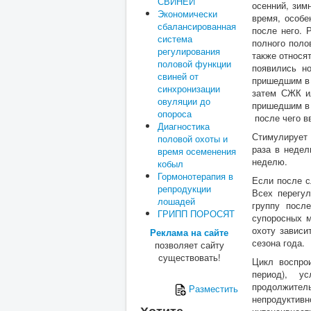
СВИНЕЙ
осенний, зим
Экономически
время, особе
сбалансированная
после него. 
система
полного поло
регулирования
также относя
половой функции
появились н
свиней от
пришедшим в 
синхронизации
затем СЖК ил
овуляции до
пришедшим в о
опороса
после чего вв
Диагностика
Стимулирует 
половой охоты и
раза в недел
время осеменения
неделю.
кобыл
Гормонотерапия в
Если после с
репродукции
Всех перегул
лошадей
группу посл
ГРИПП ПОРОСЯТ
супоросных м
охоту зависи
Реклама на сайте
сезона года.
позволяет сайту
существовать!
Цикл воспро
период), у
продолжите
Разместить
непродуктив
Хотите