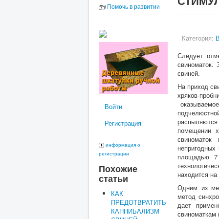
СТИМУ
Помочь в развитии
Категория:
В
Следует отм
свиноматок. 
свиней.
На приход св
хряков-пробн
оказываемое
Войти
подчелюстной
распыляются 
Регистрация
помещении х
свиноматок 
информация о
непригодных 
регистрации
площадью 7 
технологиче
Похожие
находится на
статьи
Одним из ме
КАК
метод синхр
ПРЕДОТВРАТИТЬ
дает примен
КАННИБАЛИЗМ
свиноматкам 