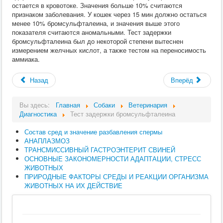
остается в кровотоке. Значения больше 10% считаются
Хирургия
признаком заболевания. У кошек через 15 мин должно остаться
ВСЭ
менее 10% бромсульфталеина, и значения выше этого
Лекарственные препараты
показателя считаются аномальными. Тест задержки
Токсикология
бромсульфталеина был до некоторой степени вытеснен
Зоогигиена
измерением желчных кислот, а также тестом на переносимость
Патанатомия
аммиака.
Интересное
Кормление
Назад
Вперёд
Вы здесь:
Главная
Собаки
Ветеринария
Диагностика
Тест задержки бромсульфталеина
Состав сред и значение разбавления спермы
АНАПЛАЗМОЗ
ТРАНСМИССИВНЫЙ ГАСТРОЭНТЕРИТ СВИНЕЙ
ОСНОВНЫЕ ЗАКОНОМЕРНОСТИ АДАПТАЦИИ, СТРЕСС
ЖИВОТНЫХ
ПРИРОДНЫЕ ФАКТОРЫ СРЕДЫ И РЕАКЦИИ ОРГАНИЗМА
ЖИВОТНЫХ НА ИХ ДЕЙСТВИЕ