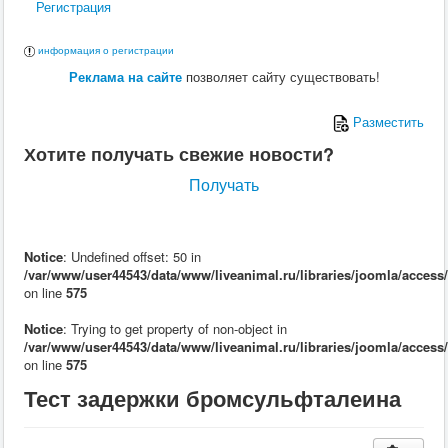
Регистрация
Поведение
Кормление
Кошки
информация о регистрации
Ветеринария
Реклама на сайте
позволяет сайту существовать!
Хирургия
Диагностика
Терапия
Разместить
Заразные заболевания
Хотите получать свежие новости?
Инфекционные заболевания
Инвазионные заболевания
Получать
Кормление
Поведение
Воспроизводство
Птицы
Notice
: Undefined offset: 50 in
Ветеринария
/var/www/user44543/data/www/liveanimal.ru/libraries/joomla/access
Анатомия и физиология
on line
575
Разведение
Воспроизводство
Notice
: Trying to get property of non-object in
Рыбы
/var/www/user44543/data/www/liveanimal.ru/libraries/joomla/access
Ветеринария
on line
575
Выращивание
Кормление
Тест задержки бромсульфталеина
Прочие
Кролики
Ветеринария