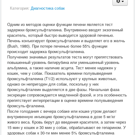
Кормление
Категория:
Диагностика собак
Пушные звери
Пчелы
Экзотические животные
Одним из методов оценки функции печени является тест
Ветеринария
задержки бромсульфталеина. Внутривенно вводят экзогенный
Ветеринария
краситель, который быстро выводится здоровой печенью.
По животным
Печень конъюгирует бромсульфталеин и выделяет его в желчь
Крс
(Bush, 1980). При потере печенью более 55% функции
Мрс
происходит задержка бромсульфталеина.
Лошадей
Получению значимых результатов теста могут препятствовать
Свиньи
повышенный уровень билирубина или уменьшенный уровень
Собаки
альбумина, а также наличие асцита. Тест менее надежен у
Кошки
кошек, чем у собак. Показатель времени полувыведения
Птицы
бромсульфталеина (Т1/2) используют у крупных животных,
Рыбы
однако он непригоден для собак, поскольку у них
Кролики
бромсульфталеин выделяется в две фазы. Начальная фаза
Пушные
экскреции сопровождается медленной фазой, и эта особенность
Пчелы
препятствует интерпретации в оценке времени полувыведения
Экзотические животные
бромсуль-фгалеина.
Заразные заболевания
После голодания с вечера собаке или кошке утром делают
Инвазионные болезни
внутривенную инъекцию бромсульфталеина в дозе 5 мг/кг
Инфекционные заболевания
живого веса. Кровь берут до введения красителя, а затем через
Терапия
15 мин у кошек и 30 мин у собак, обрабатывают ее гепарином. У
Гинекология
здоровых собак к 30-ти мин менее 5% бромсульфталеина
Диагностика