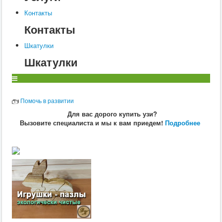
Ветеринария
Заразные заболевания
Контакты
Инфекционные заболевания
Контакты
Инвазионные болезни
Хирургия
Шкатулки
Диагностика
Терапия
Шкатулки
Разведение
Свиньи
Воспроизводство
Ветеринария
Помочь в развитии
Заразные заболевания
Инвазионные болезни
Для вас дорого купить узи?
Инфекционные заболевания
Вызовите специалиста и мы к вам приедем!
Подробнее
Собаки
Ветеринария
Диагностика
Хирургия
Заразные заболевания
Терапия
Дерматология
Радиобиология
Препараты
Анатомия и физиология
Воспроизводство