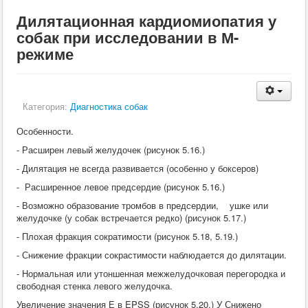
Кормление
Дилятационная кардиомиопатия у
Пушные звери
Пчелы
собак при исследовании в М-
Экзотические животные
режиме
Ветеринария
Ветеринария
По животным
Крс
Категория:
Мрс
Диагностика собак
Лошадей
Особенности.
Свиньи
Собаки
- Расширен левый желудочек (рисунок 5.16.)
Кошки
- Дилятация не всегда развивается (особенно у боксеров)
Птицы
Рыбы
- Расширенное левое предсердие (рисунок 5.16.)
Кролики
- Возможно образование тромбов в предсердии, ушке или
Пушные
желудочке (у собак встречается редко) (рисунок 5.17.)
Пчелы
Экзотические животные
- Плохая фракция сократимости (рисунок 5.18, 5.19.)
Заразные заболевания
- Снижение фракции сокрастимости наблюдается до дилятации.
Инвазионные болезни
Инфекционные заболевания
- Нормальная или утоншенная межжелудочковая перегородка и
Терапия
свободная стенка левого желудочка.
Гинекология
Увеличение значения Е в EPSS (рисунок 5.20.) У Снижено
Диагностика