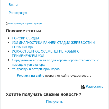
Поведение
Войти
Кормление
Кошки
Регистрация
Ветеринария
Хирургия
информация о регистрации
Диагностика
Терапия
Похожие статьи
Заразные заболевания
Инфекционные заболевания
ПОРОКИ СЕРДЦА
Инвазионные заболевания
УЗИ-ДИАГНОСТИКА РАННЕЙ СТАДИИ ЖЕРЕБОСТИ И
Кормление
ПОЛА ПЛОДА
Поведение
ИСКУССТВЕННОЕ ОСЕМЕНЕНИЕ КОБЫЛ С
Воспроизводство
ПРИМЕНЕНИЕМ УЗИ
Птицы
Определение возраста плода коровы (срока стельности) с
Ветеринария
помощью узи сканера
Анатомия и физиология
Ультразвук в ветеринарии коров
Разведение
Реклама на сайте
позволяет сайту существовать!
Воспроизводство
Рыбы
Ветеринария
Разместить
Выращивание
Хотите получать свежие новости?
Кормление
Прочие
Получать
Кролики
Ветеринария