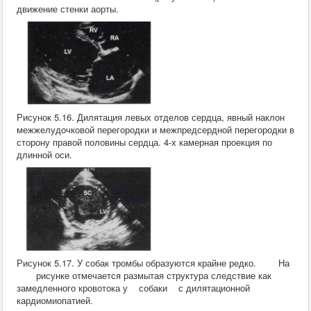
движение стенки аорты.
Хирургия
ВСЭ
Лекарственные препараты
Токсикология
Зоогигиена
Патанатомия
Интересное
Кормление
Рисунок 5.16. Дилятация левых отделов сердца, явный наклон
межжелудочковой перегородки и межпредсердной перегородки в
сторону правой половины сердца. 4-х камерная проекция по
длинной оси.
Рисунок 5.17. У собак тромбы образуются крайне редко. На
рисунке отмечается размытая структура следствие как
замедленного кровотока у собаки с дилятационной
кардиомиопатией.