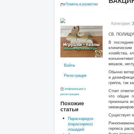
ВАКЦИ
Помочь в развитии
Категория:
СВ. ПОЛИЩУК
В последнее
клиническим
хозяйства, к
конъюнктивит
мешков, негл
Войти
Обычно ветер
Регистрация
и дезинфекци
гриппа, так 
информация о
Стоит отмети
регистрации
что общее п
произошла вс
Похожие
невакциниров
статьи
Существует е
Параскаридоз
Ринопневмони
(параскариоз)
герпеса расп
лошадей
были получен