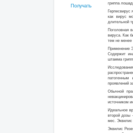
гриппа лошад
Получать
Герпесвирус 
как вирус м
длительной т
Поголовная в
вируса. Как 
тем не менее
Применение Э
Содержит ин
штамма грипп
Исследовани
распростран
патогенным 
проявлений за
Обычной пра
невакциниров
источником и
Идеальное вр
второй дозы 
мес. Эквилис
Эквилис Резе