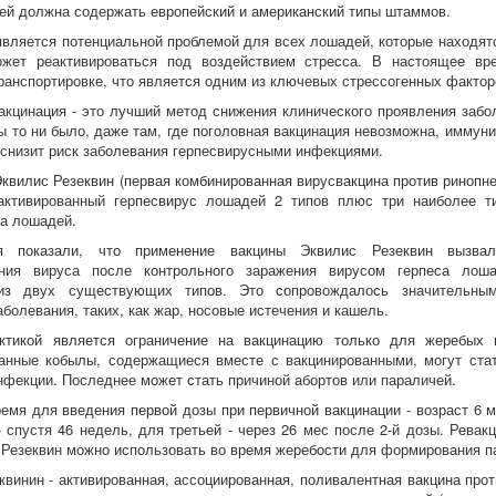
ей должна содержать европейский и американский типы штаммов.
является потенциальной проблемой для всех лошадей, которые находятс
ожет реактивироваться под воздействием стресса. В настоящее вр
ранспортировке, что является одним из ключевых стрессогенных фактор
акцинация - это лучший метод снижения клинического проявления забо
бы то ни было, даже там, где поголовная вакцинация невозможна, имму
 снизит риск заболевания герпесвирусными инфекциями.
квилис Резеквин (первая комбинированная вирусвакцина против ринопне
активированный герпесвирус лошадей 2 типов плюс три наиболее т
а лошадей.
я показали, что применение вакцины Эквилис Резеквин вызвал
ения вируса после контрольного заражения вирусом герпеса лоша
из двух существующих типов. Это сопровождалось значительным
болевания, таких, как жар, носовые истечения и кашель.
ктикой является ограничение на вакцинацию только для жеребых к
анные кобылы, содержащиеся вместе с вакцинированными, могут ста
нфекции. Последнее может стать причиной абортов или параличей.
емя для введения первой дозы при первичной вакцинации - возраст 6 м
- спустя 46 недель, для третьей - через 26 мес после 2-й дозы. Рева
 Резеквин можно использовать во время жеребости для формирования п
квинин - активированная, ассоциированная, поливалентная вакцина про