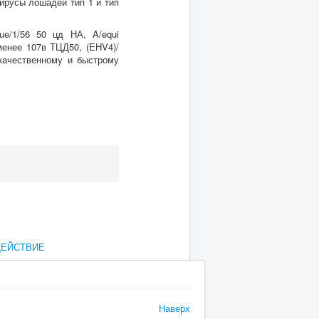
ирусы лошадей тип 1 и тип
e/1/56 50 цд НА, A/equi
 менее 107в ТЦД50, (EHV4)/
качественному и быстрому
ДЕЙСТВИЕ
Наверх