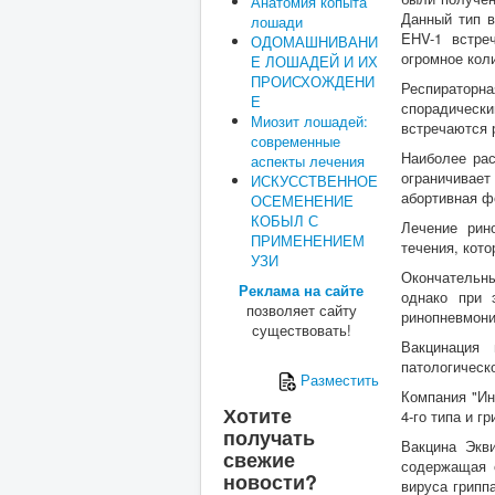
Анатомия копыта
Данный тип в
лошади
EHV-1 встре
ОДОМАШНИВАНИ
огромное кол
Е ЛОШАДЕЙ И ИХ
ПРОИСХОЖДЕНИ
Респираторн
Е
спорадическ
Миозит лошадей:
встречаются 
современные
Наиболее рас
аспекты лечения
ограничивает
ИСКУССТВЕННОЕ
абортивная ф
ОСЕМЕНЕНИЕ
КОБЫЛ С
Лечение рин
ПРИМЕНЕНИЕМ
течения, кот
УЗИ
Окончательны
Реклама на сайте
однако при 
позволяет сайту
ринопневмони
существовать!
Вакцинация 
патологическ
Разместить
Компания "Ин
Хотите
4-го типа и г
получать
Вакцина Экви
свежие
содержащая 
новости?
вируса грипп