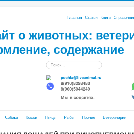
Главная
Статьи
Книги
Справочни
йт о животных: ветер
рмление, содержание
Искать...
pochta@liveanimal.ru
8(910)8298480
8(960)5044249
Мы в соцсетях.
Собаки
Кошки
Птицы
Рыбы
Прочие
Ветеринария