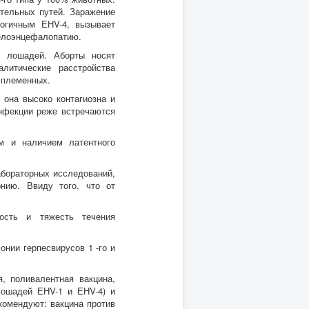
ательных путей. Заражение
логичным EHV-4, вызывает
иелоэнцефалопатию.
х лошадей. Аборты носят
литические расстройства
 племенных.
она высоко контагиозна и
инфекции реже встречаются
м и наличием латентного
абораторных исследований,
нию. Ввиду того, что от
ость и тяжесть течения
нии герпесвирусов 1 -го и
я, поливалентная вакцина,
лошадей EHV-1 и EHV-4) и
екомендуют: вакцина против