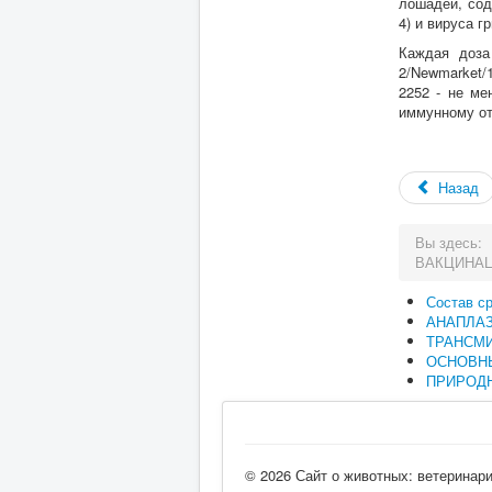
лошадей, сод
4) и вируса г
Каждая доза
2/Newmarket/
2252 - не ме
иммунному от
Назад
Вы здесь:
ВАКЦИНА
Состав с
АНАПЛА
ТРАНСМ
ОСНОВН
ПРИРОДН
© 2026 Сайт о животных: ветеринар