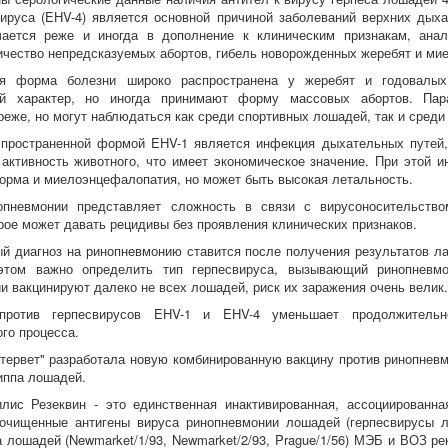
ируса (EHV-4) является основной причиной заболеваний верхних дых
чается реже и иногда в дополнение к клиническим признакам, ана
ичество непредсказуемых абортов, гибель новорожденных жеребят и м
ая форма болезни широко распространена у жеребят и годовалы
ий характер, но иногда принимают форму массовых абортов. Пара
реже, но могут наблюдаться как среди спортивных лошадей, так и среди
пространенной формой EHV-1 является инфекция дыхательных путей, 
 активность животного, что имеет экономическое значение. При этой 
орма и миелоэнцефалопатия, но может быть высокая летальность.
опневмонии представляет сложность в связи с вирусоносительство
орое может давать рецидивы без проявления клинических признаков.
й диагноз на ринопневмонию ставится после получения результатов л
этом важно определить тип герпесвируса, вызывающий ринопневмо
и вакцинируют далеко не всех лошадей, риск их заражения очень велик.
против герпесвирусов EHV-1 и EHV-4 уменьшает продолжительн
ого процесса.
тервет" разработала новую комбинированную вакцину против ринопневмо
риппа лошадей.
лис Резеквин - это единственная инактивированная, ассоциированна
очищенные антигены вируса ринопневмонии лошадей (герпесвирусы 
а лошадей (Newmarket/1/93, Newmarket/2/93, Prague/1/56) МЭБ и ВОЗ р