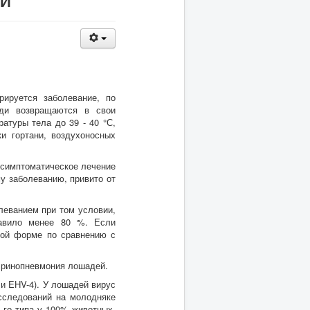
ИИ
рируется заболевание, по
ади возвращаются в свои
атуры тела до 39 - 40 °С,
и гортани, воздухоносных
 симптоматическое лечение
у заболеванию, привито от
леванием при том условии,
тавило менее 80 %. Если
кой форме по сравнению с
о ринопневмония лошадей.
и EHV-4). У лошадей вирус
исследований на молодняке
-го типа у 100% животных.