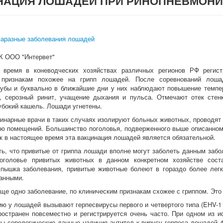
НАЦИЯ ЛОШАДЕЙ ПРИ РИНОПНЕВМОН
Заразные заболевания лошадей
 ООО "Интервет"
 время в коневодческих хозяйствах различных регионов РФ регист
 признакам похожее на грипп лошадей. После соревнований лош
лубы и буквально в ближайшие дни у них наблюдают повышение темпер
, серозный ринит, учащение дыхания и пульса. Отмечают отек стенк
убокий кашель. Лошади угнетены.
инарные врачи в таких случаях изолируют больных животных, проводят
ю помещений. Большинство поголовья, подверженного выше описанном
как в настоящее время эта вакцинация лошадей является обязательной.
ть, что привитые от гриппа лошади вполне могут заболеть данным забо
оголовье привитых животных в данном конкретном хозяйстве сос
пышка заболевания, привитые животные болеют в гораздо более лег
анными.
ще одно заболевание, по клиническим признакам схожее с гриппом. Эт
ю у лошадей вызывают герпесвирусы первого и четвертого типа (EHV-1 
ространен повсеместно и регистрируется очень часто. При одном из 
ы серологические данные наличия антител к вирусу герпеса лошадей 4