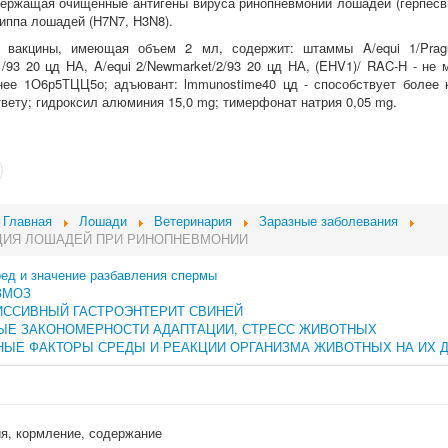
ержащая очищенные антигены вируса ринопневмонии лошадей (герпесв
риппа лошадей (H7N7, H3N8).
 вакцины, имеющая объем 2 мл, содержит: штаммы A/equi 1/Pragu
1/93 20 цд НА, A/equi 2/Newmarket/2/93 20 цд НА, (EHV1)/ RAC-H - не
нее 1О6р5ТЦЦ5о; адъювант: lmmunostime40 цд - способствует более 
вету; гидроксил алюминия 15,0 mg; тимерфонат натрия 0,05 mg.
Главная
Лошади
Ветеринария
Заразные заболевания
ЦИЯ ЛОШАДЕЙ ПРИ РИНОПНЕВМОНИИ
ред и значение разбавления спермы
ЗМОЗ
ИССИВНЫЙ ГАСТРОЭНТЕРИТ СВИНЕЙ
ЫЕ ЗАКОНОМЕРНОСТИ АДАПТАЦИИ, СТРЕСС ЖИВОТНЫХ
ЫЕ ФАКТОРЫ СРЕДЫ И РЕАКЦИИ ОРГАНИЗМА ЖИВОТНЫХ НА ИХ 
ия, кормление, содержание