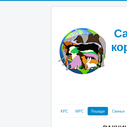
Са
ко
КРС
МРС
Лошади
Свиньи