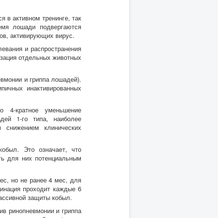
я в активном тренинге, так
емя лошади подвергаются
ов, активирующих вирус.
левания и распространения
низация отдельных животных
вмонии и гриппа лошадей).
ипичных инактивированных
о 4-кратное уменьшение
дей 1-го типа, наиболее
 снижением клинических
обыл. Это означает, что
ть для них потенциальным
ес, но не ранее 4 мес, для
кцинация проходит каждые 6
ассивной защиты кобыл.
тив ринопневмонии и гриппа