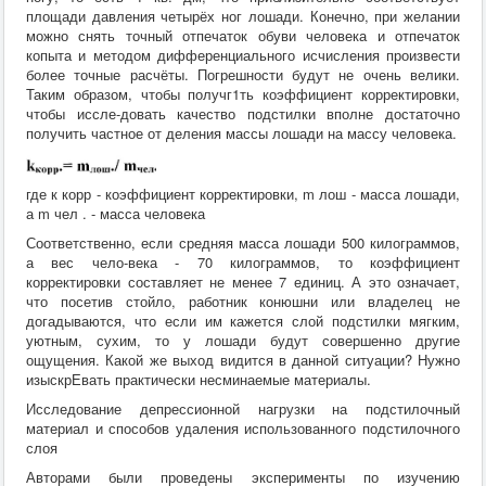
площади давления четырёх ног лошади. Конечно, при желании
можно снять точный отпечаток обуви человека и отпечаток
копыта и методом дифференциального исчисления произвести
более точные расчёты. Погрешности будут не очень велики.
Таким образом, чтобы получг1ть коэффициент корректировки,
чтобы иссле-довать качество подстилки вполне достаточно
получить частное от деления массы лошади на массу человека.
где к корр - коэффициент корректировки, m лош - масса лошади,
а m чел . - масса человека
Соответственно, если средняя масса лошади 500 килограммов,
а вес чело-века - 70 килограммов, то коэффициент
корректировки составляет не менее 7 единиц. А это означает,
что посетив стойло, работник конюшни или владелец не
догадываются, что если им кажется слой подстилки мягким,
уютным, сухим, то у лошади будут совершенно другие
ощущения. Какой же выход видится в данной ситуации? Нужно
изыскрЕвать практически несминаемые материалы.
Исследование депрессионной нагрузки на подстилочный
материал и способов удаления использованного подстилочного
слоя
Авторами были проведены эксперименты по изучению