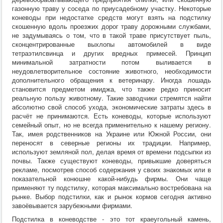
газонную траву у соседа по приусадебному участку. Некоторые
коневоды при недостатке средств могут взять на подстилку
скошенную вдоль проезжих дорог траву дорожными службами,
не задумываясь о том, что в такой траве присутствует пыль,
сконцентрированные выхлопы автомобилей в виде
тетраэтилсвинца и других вредных примесей. Принцип
минимальной затратности потом выливается в
неудовлетворительное состояние животного, необходимости
дополнительного обращения к ветеринару. Иногда лошадь
становится предметом имиджа, что также редко приносит
реальную пользу животному. Такие заводчики стремятся найти
абсолютно свой способ ухода, экономические затраты здесь в
расчёт не принимаются. Есть коневоды, которые используют
семейный опыт, но не всегда применительно к нашему региону.
Так, имея родственников на Украине или Южной России, они
переносят в северные регионы их традиции. Например,
используют земляной пол, делая время от времени подсыпки из
почвы. Также существуют коневоды, привыкшие доверяться
рекламе, посмотрев способ содержания у своих знакомых или в
показательной конюшне какой-нибудь фирмы. Они чаще
применяют ту подстилку, которая максимально востребована на
рынке. Выбор подстилки, как и рынок кормов сегодня активно
завоёвывается зарубежными фирмами.
Подстилка в коневодстве - это тот краеугольный камень,