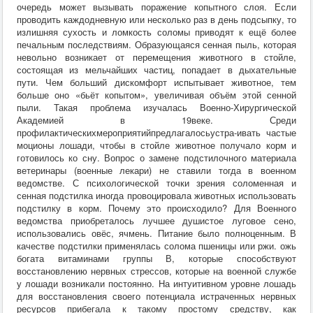
очередь может вызывать поражение копытного слоя. Если
проводить каждодневную или несколько раз в день подсыпку, то
излишняя сухость и ломкость соломы приводят к ещё более
печальным последствиям. Образующаяся сенная пыль, которая
невольно возникает от перемещения животного в стойле,
состоящая из мельчайших частиц, попадает в дыхательные
пути. Чем больший дискомфорт испытывает животное, тем
больше оно «бьёт копытом», увеличивая объём этой сенной
пыли. Такая проблема изучалась Военно-Хирургической
Академией в 19веке. Среди
профилактическихмероприятийпредлагалосьустра-ивать частые
моционы лошади, чтобы в стойле животное получало корм и
готовилось ко сну. Вопрос о замене подстилочного материала
ветеринары (военные лекари) не ставили тогда в военном
ведомстве. С психологической точки зрения соломенная и
сенная подстилка иногда провоцировала животных использовать
подстилку в корм. Почему это происходило? Для Военного
ведомства приобреталось лучшее душистое луговое сено,
использовались овёс, ячмень. Питание было полноценным. В
качестве подстилки применялась солома пшеницы или ржи. ожь
богата витаминами группы В, которые способствуют
восстановлению нервных стрессов, которые на военной службе
у лошади возникали постоянно. На интуитивном уровне лошадь
для восстановления своего потенциала истраченных нервных
ресурсов прибегала к такому простому средству, как