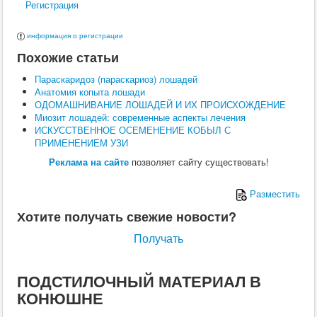
Регистрация
Поведение
Кормление
Кошки
информация о регистрации
Ветеринария
Похожие статьи
Хирургия
Диагностика
Параскаридоз (параскариоз) лошадей
Терапия
Анатомия копыта лошади
Заразные заболевания
ОДОМАШНИВАНИЕ ЛОШАДЕЙ И ИХ ПРОИСХОЖДЕНИЕ
Инфекционные заболевания
Миозит лошадей: современные аспекты лечения
Инвазионные заболевания
ИСКУССТВЕННОЕ ОСЕМЕНЕНИЕ КОБЫЛ С
Кормление
ПРИМЕНЕНИЕМ УЗИ
Поведение
Воспроизводство
Реклама на сайте
позволяет сайту существовать!
Птицы
Ветеринария
Разместить
Анатомия и физиология
Разведение
Хотите получать свежие новости?
Воспроизводство
Рыбы
Получать
Ветеринария
Выращивание
Кормление
ПОДСТИЛОЧНЫЙ МАТЕРИАЛ В
Прочие
КОНЮШНЕ
Кролики
Ветеринария