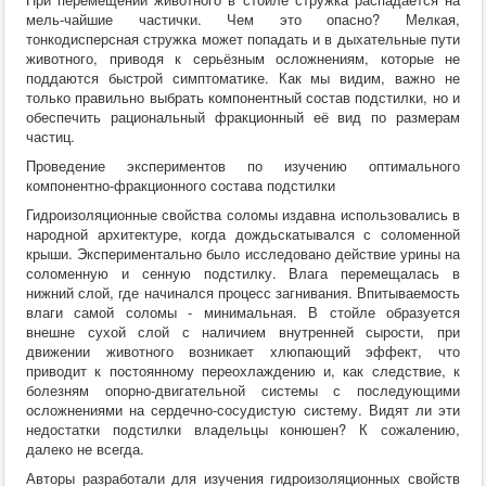
мель-чайшие частички. Чем это опасно? Мелкая,
тонкодисперсная стружка может попадать и в дыхательные пути
животного, приводя к серьёзным осложнениям, которые не
поддаются быстрой симптоматике. Как мы видим, важно не
только правильно выбрать компонентный состав подстилки, но и
обеспечить рациональный фракционный её вид по размерам
частиц.
Проведение экспериментов по изучению оптимального
компонентно-фракционного состава подстилки
Гидроизоляционные свойства соломы издавна использовались в
народной архитектуре, когда дождьскатывался с соломенной
крыши. Экспериментально было исследовано действие урины на
соломенную и сенную подстилку. Влага перемещалась в
нижний слой, где начинался процесс загнивания. Впитываемость
влаги самой соломы - минимальная. В стойле образуется
внешне сухой слой с наличием внутренней сырости, при
движении животного возникает хлюпающий эффект, что
приводит к постоянному переохлаждению и, как следствие, к
болезням опорно-двигательной системы с последующими
осложнениями на сердечно-сосудистую систему. Видят ли эти
недостатки подстилки владельцы конюшен? К сожалению,
далеко не всегда.
Авторы разработали для изучения гидроизоляционных свойств