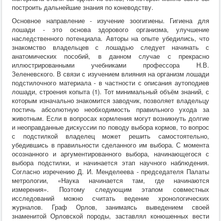
построить дальнейшие знания по коневодству.
Основное направление - изучение зоогигиены. Гигиена для
лошади - это основа здорового организма, улучшение
наследственного потенциала. Авторы на опыте убедились, что
знакомство владельцев с лошадью следует начинать с
анатомических пособий, в данном случае с прекрасно
иллюстрированными учебниками профессора Н.В.
Зеленевского. В связи с изучением влияния на организм лошади
подстилочного материала - в частности с описания аутоподиев
лошади, строения копыта (1). Тот минимальный объём знаний, с
которым изначально знакомится заводчик, позволяет владельцу
постичь абсолютную необходимость правильного ухода за
животным. Если в вопросах кормления могут возникнуть долгие
и неоправданные дискуссии по поводу выбора кормов, то вопрос
с подстилкой владелец может решить самостоятельно,
убедившись в правильности сделанного им выбора. С момента
осознанного и аргументированного выбора, начинающегося с
выбора подстилки, и начинается этап научного наблюдения.
Согласно изречению Д. И. Менделеева - председателя Палаты
метрологии, «Наука начинается там, где начинаются
измерения». Поэтому следующим этапом совместных
исследований можно считать ведение хронологических
журналов. Граф Орлов, занимаясь выведением своей
знаменитой Орловской породы, заставлял конюшенных вести