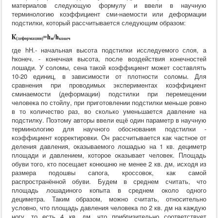
материалов следующую формулу и ввели в научную
терминологию коэффициент сми-наемости или деформации
подстилки, который рассчитывается следующим образом:
где hH.- начальная высота подстилки исследуемого слоя, а
hконеч. - конечная высота, после воздействия конечностей
лошади. У соломы, сена такой коэффициент может составлять
10-20 единиц, в зависимости от плотности соломы. Для
сравнения при проводимых экспериментах коэффициент
сминаемости (деформации) подстилки при перемещении
человека по стойлу, при приготовлении подстилки меньше ровно
в то количество раз, во сколько уменьшается давление на
подстилку. Поэтому авторы ввели ещё один параметр в научную
терминологию для научного обоснования подстилки -
коэффициент корректировки. Он рассчитывается как частное от
деления давления, оказываемого лошадью на 1 кв. дециметр
площади и давлением, которое оказывает человек. Площадь
обуви того, кто посещает конюшню не менее 2 кв. дм, исходя из
размера подошвы сапога, кроссовок, как самой
распространённой обуви. Будем в среднем считать, что
площадь лошадиного копыта в среднем около одного
дециметра. Таким образом, можно считать, относительно
условно, что площадь давления человека по 2 кв. дм на каждую
ногу, то есть 4 кв. дм, что приблизительно соответствует