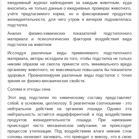
ежедневный журнал наблюдения за каждым животным, куда
вносились не только данные о ежедневных промерах животного,
учёте предлагаемого корма, но и фиксирование продуктов
жизнедеятельности, для чего утром и вечером подновлялась
подстилка.
Анализ физико-химических показателей подстилочного
материала и психологических факторов воздействия вида
подстилки на животное
Исследуя различные виды применяемого подстилочного
материала, авторы исходили из того, чтобы подстилка не только
никоим образом не смогла принести хоть минимального вреда
организму животного, но максимально повы-шала бы показатели
здоровья. Проанализируем различные виды подстилок с точки
зрения их физико-механических свойств.
Солома и отходы сена
Этот вид подстилки по химическому составу представляет
собой, в основном, целлюлозу. Б реагентном соотношении - это
нейтральное действие на организм лошади. Однако эта
нейтральность остаётся индифферентной и под воздействием
продуктов жизнедеятельности лошади. При намокании
происходит чисто механическое набухание, не происходит
процессов утилизации. Под воздействием влаги нижние слои
соломы начинают загнивать, что приводит к микозу, что в свою