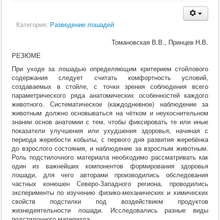
Кормление
Пушные звери
Пчелы
Категория:
Разведение лошадей
Экзотические животные
Ветеринария
Томановская В.В., Принцев Н.В.
Ветеринария
РЕЗЮМЕ
По животным
Крс
При уходе за лошадью определяющим критерием стойлового
Мрс
содержания следует считать комфортность условий,
Лошадей
создаваемых в стойле, с точки зрения соблюдения всего
Свиньи
параметрического ряда анатомических особенностей каждого
Собаки
животного. Систематическое (каждодневное) наблюдение за
Кошки
животным должно основываться на чётком и неукоснительном
Птицы
знании основ анатомии с тем, чтобы фиксировать те или иные
Рыбы
показатели улучшения или ухудшения здоровья, начиная с
Кролики
периода жеребости кобылы, с первого дня развития жеребёнка
Пушные
до взрослого состояния, и наблюдение за взрослым животным.
Пчелы
Роль подстилочного материала необходимо рассматривать как
Экзотические животные
один из важнейших компонентов формирования здоровья
Заразные заболевания
лошади, для чего авторами производились обследования
Инвазионные болезни
частных конюшен Северо-Западного региона, проводились
Инфекционные заболевания
эксперименты по изучению физико-механических и химических
Терапия
свойств подстилки под воздействием продуктов
Гинекология
жизнедеятельности лошади. Исследовались разные виды
Диагностика
подстилочного материала.