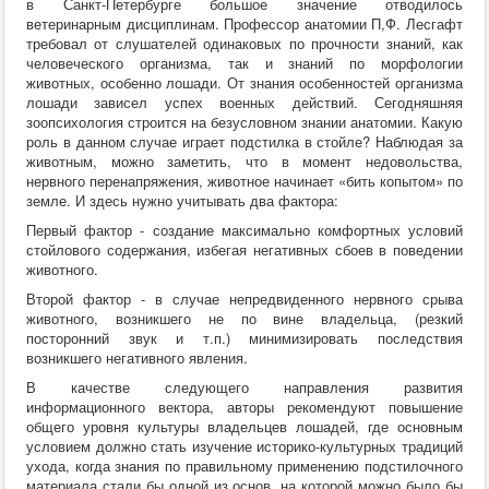
в Санкт-Петербурге большое значение отводилось
ветеринарным дисциплинам. Профессор анатомии П,Ф. Лесгафт
требовал от слушателей одинаковых по прочности знаний, как
человеческого организма, так и знаний по морфологии
животных, особенно лошади. От знания особенностей организма
лошади зависел успех военных действий. Сегодняшняя
зоопсихология строится на безусловном знании анатомии. Какую
роль в данном случае играет подстилка в стойле? Наблюдая за
животным, можно заметить, что в момент недовольства,
нервного перенапряжения, животное начинает «бить копытом» по
земле. И здесь нужно учитывать два фактора:
Первый фактор - создание максимально комфортных условий
стойлового содержания, избегая негативных сбоев в поведении
животного.
Второй фактор - в случае непредвиденного нервного срыва
животного, возникшего не по вине владельца, (резкий
посторонний звук и т.п.) минимизировать последствия
возникшего негативного явления.
В качестве следующего направления развития
информационного вектора, авторы рекомендуют повышение
общего уровня культуры владельцев лошадей, где основным
условием должно стать изучение историко-культурных традиций
ухода, когда знания по правильному применению подстилочного
материала стали бы одной из основ, на которой можно было бы