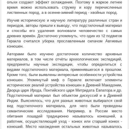
ольхи создают эффект охлаждения. Поэтому в жаркое летнее
время можно использовать стружку и кору перечисленных
лиственных пород, а в осенне-зимний период - хвойных пород.
Изучив историческую и научную литературу различных стран и
периодов, авторы пришли к выводу, что подстилочный материал
и способы его удаления волновали человечество с самых
древних времён. Достаточно упомянуть, что один из 12 подвигов
Геракла считался уборка прославленным силачом Авгиевых
конюшен.
Авторами было изучено достаточное количество архивных
материалов, в том числе отчёты археологических экспедиций,
предприняты научные экспедиции, чтобы определиться с
видами подстилочного материала, применявшегося в прошлом.
Кроме того, были выявлены интересные особенности устройства
конюшен. Упомянутый миф о Геракле включает элементы
исторических реалий устройства конюшен в Древней Македонии,
Дворца царя Ирода, Понтийского царя Митридата Евпатора и др.
Подстилочный материал был объектом дискуссий и в Древней
Индии. Выяснялось, что для разных животных выбирался свой
вид подстилочного материала, для чего были проведены
семантические исследования. Например, в России место
обитания лошадей традиционно называлось конюшней, а
работник, осуществляющий уход - конюх или старший конюх -
конюший. Место нахождения остальных животных называлось