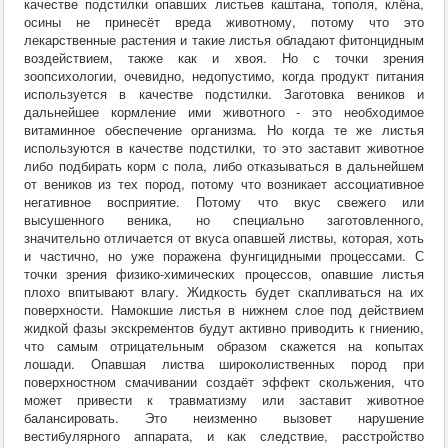
качестве подстилки опавших листьев каштана, тополя, клёна,
осины не принесёт вреда животному, потому что это
лекарственные растения и такие листья обладают фитонцидным
воздействием, также как и хвоя. Но с точки зрения
зоопсихологии, очевидно, недопустимо, когда продукт питания
используется в качестве подстилки. Заготовка веников и
дальнейшее кормление ими животного - это необходимое
витаминное обеспечение организма. Но когда те же листья
используются в качестве подстилки, то это заставит животное
либо подбирать корм с пола, либо отказываться в дальнейшем
от веников из тех пород, потому что возникает ассоциативное
негативное восприятие. Потому что вкус свежего или
высушенного веника, но специально заготовленного,
значительно отличается от вкуса опавшей листвы, которая, хоть
и частично, но уже поражена фунгицидными процессами. С
точки зрения физико-химических процессов, опавшие листья
плохо впитывают влагу. Жидкость будет скапливаться на их
поверхности. Намокшие листья в нижнем слое под действием
жидкой фазы экскрементов будут активно приводить к гниению,
что самым отрицательным образом скажется на копытах
лошади. Опавшая листва широколиственных пород при
поверхностном смачивании создаёт эффект скольжения, что
может привести к травматизму или заставит животное
балансировать. Это неизменно вызовет нарушение
вестибулярного аппарата, и как следствие, расстройство