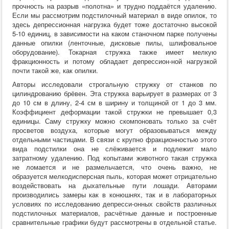
прочность на разрыв «полотна» и трудно поддаётся удалению.
Если мы рассмотрим подстилочный материал в виде опилок, то
здесь депрессионная нагрузка будет тоже достаточно высокой
5-10 единиц, в зависимости на каком станочном парке получены
данные опилки (ленточные, дисковые пилы, шлифовальное
оборудование). Токарная стружка также имеет мелкую
фракционность и потому обладает депрессион-ной нагрузкой
почти такой же, как опилки.
Авторы исследовали строгальную стружку от станков по
цилиндрованию брёвен. Эта стружка варьирует в размерах от 3
до 10 см в длину, 2-4 см в ширину и толщиной от 1 до 3 мм.
Коэффициент деформации такой стружки не превышает 0,3
единицы. Саму стружку можно скомпоновать только за счёт
просветов воздуха, которые могут образовываться между
отдельными частицами. В связи с крупно фракционностью этого
вида подстилки она не слёживается и подлежит мало
затратному удалению. Под копытами животного такая стружка
не ломается и не размельчается, что очень важно, не
образуется мелкодисперсная пыль, которая может отрицательно
воздействовать на дыхательные пути лошади. Авторами
производились замеры как в конюшнях, так и в лабораторных
условиях по исследованию депресси-онных свойств различных
подстилочных материалов, расчётные данные и построенные
сравнительные графики будут рассмотрены в отдельной статье.