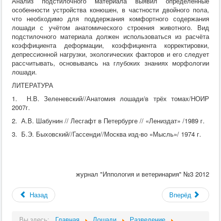
Анализ подстилочного материала выявил определённые
особенности устройства конюшен, в частности двойного пола,
что необходимо для поддержания комфортного содержания
лошади с учётом анатомического строения животного. Вид
подстилочного материала должен использоваться из расчёта
коэффициента деформации, коэффициента корректировки,
депрессионной нагрузки, экологических факторов и его следует
рассчитывать, основываясь на глубоких знаниях морфологии
лошади.
ЛИТЕРАТУРА
1. Н.В. Зеленевский//Анатомия лошади/в трёх томах/НОИР
2007г.
2. А.В. Шабунин // Лесгафт в Петербурге // «Лениздат» /1989 г.
3. Б.Э. Быховский//Гассенди//Москва изд-во «Мысль»/ 1974 г.
журнал "Иппология и ветеринария" №3 2012
Назад
Вперёд
Вы здесь:
Главная
Лошади
Разведение