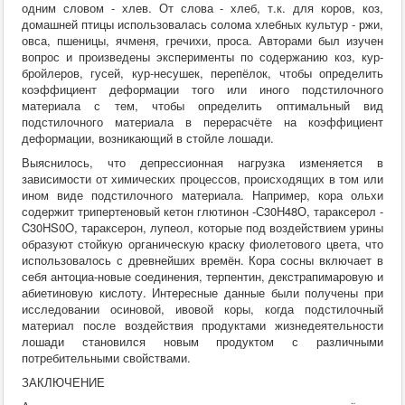
одним словом - хлев. От слова - хлеб, т.к. для коров, коз,
домашней птицы использовалась солома хлебных культур - ржи,
овса, пшеницы, ячменя, гречихи, проса. Авторами был изучен
вопрос и произведены эксперименты по содержанию коз, кур-
бройлеров, гусей, кур-несушек, перепёлок, чтобы определить
коэффициент деформации того или иного подстилочного
материала с тем, чтобы определить оптимальный вид
подстилочного материала в перерасчёте на коэффициент
деформации, возникающий в стойле лошади.
Выяснилось, что депрессионная нагрузка изменяется в
зависимости от химических процессов, происходящих в том или
ином виде подстилочного материала. Например, кора ольхи
содержит трипертеновый кетон глютинон -С30Н48О, тараксерол -
C30HS0O, тараксерон, лупеол, которые под воздействием урины
образуют стойкую органическую краску фиолетового цвета, что
использовалось с древнейших времён. Кора сосны включает в
себя антоциа-новые соединения, терпентин, декстрапимаровую и
абиетиновую кислоту. Интересные данные были получены при
исследовании осиновой, ивовой коры, когда подстилочный
материал после воздействия продуктами жизнедеятельности
лошади становился новым продуктом с различными
потребительными свойствами.
ЗАКЛЮЧЕНИЕ