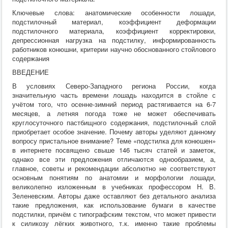
Хирургия
Ключевые слова: анатомические особенности лошади,
ВСЭ
подстилочный материал, коэффициент деформации
Лекарственные препараты
подстилочного материала, коэффициент корректировки,
Токсикология
депрессионная нагрузка на подстилку, информированность
Зоогигиена
работников конюшни, критерии научно обоснованного стойлового
Патанатомия
содержания
Интересное
Кормление
ВВЕДЕНИЕ
В условиях Северо-Западного региона России, когда
значительную часть времени лошадь находится в стойле с
учётом того, что осенне-зимний период растягивается на 6-7
месяцев, а летняя погода тоже не может обеспечивать
круглосуточного пастбищного содержания, подстилочный слой
приобретает особое значение. Почему авторы уделяют данному
вопросу пристальное внимание? Теме «подстилка для конюшен»
в интернете посвящено свыше 146 тысяч статей и заметок,
однако все эти предложения отличаются однообразием, а,
главное, советы и рекомендации абсолютно не соответствуют
основным понятиям по анатомии и морфологии лошади,
великолепно изложенным в учебниках профессором Н. В.
Зеленевским. Авторы даже оставляют без детального анализа
такие предложения, как использование бумаги в качестве
подстилки, причём с типографским текстом, что может привести
к силикозу лёгких животного, т.к. именно такие проблемы