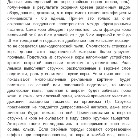
Данные исследований по коре хвойных пород (сосна, ель),
полученные в результате окорения бревен различным видом
оборудования, доказали, что кора имеет низкие коэффициенты
сминаемости - 0,5 единиц. Причём это только за счёт
сокращения воздушного пространства между фракционными
частями. Сама кора обладает прочностью. Если фракции коры
величиной от 2 до 8 см длиной, от 1 до 5 см шириной и от 2 до
Ш мм толщиной и поддаются дроблению под копытами лошади,
то не создаётся мелкодисперсной пыли. Смолистость стружки и
коры делают этот подстилочный материал более упругим,
прочным. Подстилка из стружки и коры напоминает устройство
крыши, покрытой осиновым лемехом с утеплителем. Роль
лемеха выполняют стружки, расположенные в верхнем слое
подстилки, роль утеплителя - куски коры. Если животное, как
показывают многочисленные рекламные картинки, будет
валяться на сенной или опилочной подстилке, то мелко
дисперсная пыль, прилипая к шерсти, будет забивать поры
кожи, а кожа - это сложный орган, который принимает участие в
дыхании, выведении токсинов из организма (1). Стружка
практически не поддаётся депрессионной нагрузке, даже если
животное будет лежать на ней. Прилипаемостью к шерсти
стружка и кора не обладают в виду своих крупных габаритов.
Авторами также исследовались в эксперименте кора ивы,
осины, ольхи. Если хвойные породы создают согревающий
эффект при соприкосновении, то кора и камбий ивы, осины,