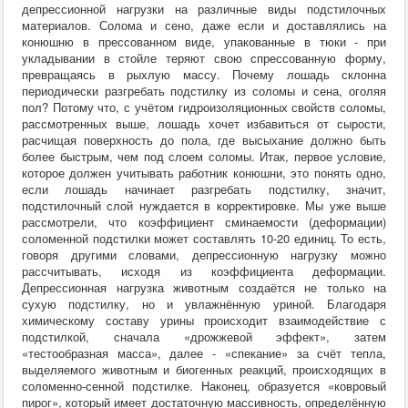
депрессионной нагрузки на различные виды подстилочных
материалов. Солома и сено, даже если и доставлялись на
конюшню в прессованном виде, упакованные в тюки - при
укладывании в стойле теряют свою спрессованную форму,
превращаясь в рыхлую массу. Почему лошадь склонна
периодически разгребать подстилку из соломы и сена, оголяя
пол? Потому что, с учётом гидроизоляционных свойств соломы,
рассмотренных выше, лошадь хочет избавиться от сырости,
расчищая поверхность до пола, где высыхание должно быть
более быстрым, чем под слоем соломы. Итак, первое условие,
которое должен учитывать работник конюшни, это понять одно,
если лошадь начинает разгребать подстилку, значит,
подстилочный слой нуждается в корректировке. Мы уже выше
рассмотрели, что коэффициент сминаемости (деформации)
соломенной подстилки может составлять 10-20 единиц. То есть,
говоря другими словами, депрессионную нагрузку можно
рассчитывать, исходя из коэффициента деформации.
Депрессионная нагрузка животным создаётся не только на
сухую подстилку, но и увлажнённую уриной. Благодаря
химическому составу урины происходит взаимодействие с
подстилкой, сначала «дрожжевой эффект», затем
«тестообразная масса», далее - «спекание» за счёт тепла,
выделяемого животным и биогенных реакций, происходящих в
соломенно-сенной подстилке. Наконец, образуется «ковровый
пирог», который имеет достаточную массивность, определённую