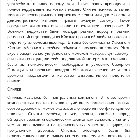
употреблять в пищу солому ржи. Такие факты приводили в
полное недоумение полковых лекарей. Они не понимали, зачем
животное переворачивает кормушку с сеном или даже овсом и
демонстративно начинает грызть ржаную солому. Такое
поведение животного списывали на излишнее своенравие. В
Военном ведомстве были лошади разных пород и разных
регионов. Иногда лошади из Южных провинций любили пожевать
подстилку из соломы пшеницы. В годы бескормицы на Украине и
Южных губерниях жеребым кобылам скармливали солому. Этот
вкус лошади зачастую усвоили с молоком матери. Жуя солому,
они нативно ощущали себя под защитой матери, что, очевидно,
было им психологически необходимо в условиях Северной
Столицы или военных походов. Некоторые специалисты того
времени предлагали в качестве альтернативной подстилки
опилки.
Опилки
Опилки, казалось бы, нейтральный компонент. В то же время
компонентный состав опилок с учётом использования разных
сортов древесины может ока-зывать определённое фитонцидное
влияние. Опилки берёзы, ольхи, осины, хвойных пород
обладают свежим специфическим ароматным запахом, в связи с
чем их использовали на тренировочных манежах, в цирке, на
прогулочном дворике. Опилки, очевидно, были бы
великолепным подстилочным материалом, если бы речь шла о