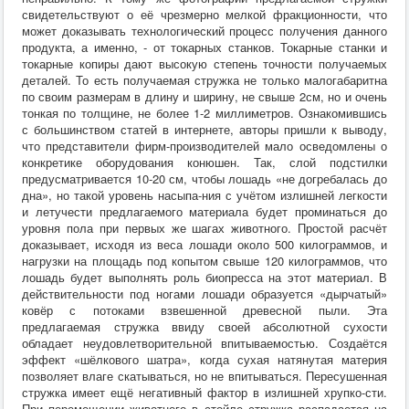
свидетельствуют о её чрезмерно мелкой фракционности, что
может доказывать технологический процесс получения данного
продукта, а именно, - от токарных станков. Токарные станки и
токарные копиры дают высокую степень точности получаемых
деталей. То есть получаемая стружка не только малогабаритна
по своим размерам в длину и ширину, не свыше 2см, но и очень
тонкая по толщине, не более 1-2 миллиметров. Ознакомившись
с большинством статей в интернете, авторы пришли к выводу,
что представители фирм-производителей мало осведомлены о
конкретике оборудования конюшен. Так, слой подстилки
предусматривается 10-20 см, чтобы лошадь «не догребалась до
дна», но такой уровень насыпа-ния с учётом излишней легкости
и летучести предлагаемого материала будет проминаться до
уровня пола при первых же шагах животного. Простой расчёт
доказывает, исходя из веса лошади около 500 килограммов, и
нагрузки на площадь под копытом свыше 120 килограммов, что
лошадь будет выполнять роль биопресса на этот материал. В
действительности под ногами лошади образуется «дырчатый»
ковёр с потоками взвешенной древесной пыли. Эта
предлагаемая стружка ввиду своей абсолютной сухости
обладает неудовлетворительной впитываемостью. Создаётся
эффект «шёлкового шатра», когда сухая натянутая материя
позволяет влаге скатываться, но не впитываться. Пересушенная
стружка имеет ещё негативный фактор в излишней хрупко-сти.
При перемещении животного в стойле стружка распадается на