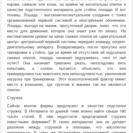
корове, свиньях или козах, но крайне не желательны опилки в
качестве подстилочного материала для стойла лошади. И вот
почему. Лошадь - высокоинтеллектуальное создание с тонко
организованной нервной системой и обострённым обонянием.
Лошадь, выходя на манеж, прогулочный дворик, знает, что это
место для движения, которое она знает уже по запаху. На
инстинктивном уровне на запах свежих опилок её «двигательный
центр» центральной нервной системы передаёт команду опорно-
двигательному аппарату. Возвратившись после прогулки или
тренировки в стойло, где за время её отсутствия ей подсыпали
свежих опилок, лошадь начинает недоумевать, чего от неё
хотят? Она начинает тревожно ржать, непоседливо бить
копытами, а хозяин пытается объяснить это или
привередливостью животного или непоседливостью, увеличивая
нагрузку при тренировках. Этот психологический фактор имеет
место в конюшнях, где грунтом в манеже так же являются
опилки.
Стружка
Сейчас многие фирмы предлагают в качестве подстилки
стружку. В Интернете по данной теме можно найти свыше 190
тысяч статей. В чём недостаток предлагаемой стружки
известными фирмами? В своих материалах они не делают
различия между стружкой и опилками, что абсолютно
неправильно. К тому же фотографии предлагаемой стружки