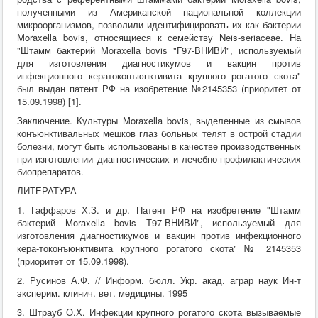
полученными из Американской национальной коллекции
микроорганизмов, позволили идентифицировать их как бактерии
Moraxella bovis, относящиеся к семейству Neis-seriaceae. На
"Штамм бактерий Moraxella bovis "Г97-ВНИВИ", используемый
для изготовления диагностикумов и вакцин против
инфекционного кератоконъюнктивита крупного рогатого скота"
был выдан патент РФ на изобретение №2145353 (приоритет от
15.09.1998) [1].
Заключение. Культуры Moraxella bovis, выделенные из смывов
конъюнктивальных мешков глаз больных телят в острой стадии
болезни, могут быть использованы в качестве производственных
при изготовлении диагностических и лечебно-профилактических
биопрепаратов.
ЛИТЕРАТУРА
1. Гаффаров Х.З. и др. Патент РФ на изобретение "Штамм
бактерий Moraxella bovis Т97-ВНИВИ", используемый для
изготовления диагностикумов и вакцин против инфекционного
кера-токонъюнктивита крупного рогатого скота" № 2145353
(приоритет от 15.09.1998).
2. Русинов А.Ф. // Информ. бюлл. Укр. акад. аграр наук Ин-т
эксперим. клинич. вет. медицины. 1995
3. Штрауб О.Х. Инфекции крупного рогатого скота вызываемые