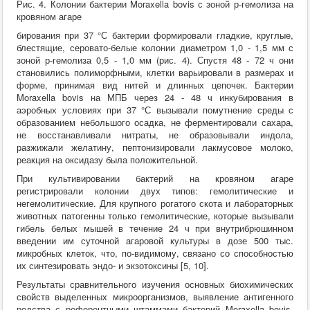
Рис. 4. Колонии бактерии Moraxella bovis с зоной р-гемолиза на
кровяном агаре
бирования при 37 °С бактерии формировали гладкие, круглые,
блестящие, серовато-белые колонии диаметром 1,0 - 1,5 мм с
зоной р-гемолиза 0,5 - 1,0 мм (рис. 4). Спустя 48 - 72 ч они
становились полиморфными, клетки варьировали в размерах и
форме, принимая вид нитей и длинных цепочек. Бактерии
Moraxella bovis на МПБ через 24 - 48 ч инкубирования в
аэробных условиях при 37 °С вызывали помутнение среды с
образованием небольшого осадка, не ферментировали сахара,
не восстанавливали нитраты, не образовывали индола,
разжижали желатину, пептонизировали лакмусовое молоко,
реакция на оксидазу была положительной.
При культивировании бактерий на кровяном агаре
регистрировали колонии двух типов: гемолитические и
негемолитические. Для крупного рогатого скота и лабораторных
животных патогенны только гемолитические, которые вызывали
гибель белых мышей в течение 24 ч при внутрибрюшинном
введении им суточной агаровой культуры в дозе 500 тыс.
микробных клеток, что, по-видимому, связано со способностью
их синтезировать эндо- и экзотоксины [5, 10].
Результаты сравнительного изучения основных биохимических
свойств выделенных микроорганизмов, выявление антигенного
родства с референтными штаммами бактерий Moraxella bovis,