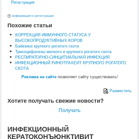
Регистрация
Поведение
Кормление
Кошки
информация о регистрации
Ветеринария
Похожие статьи
Хирургия
Диагностика
КОРРЕКЦИЯ ИММУННОГО СТАТУСА У
Терапия
ВЫСОКОПРОДУКТИВНЫХ КОРОВ
Заразные заболевания
Бабезиоз крупного рогатого скота
Инфекционные заболевания
Трихоцефалезы мелкого и крупного рогатого скота
Инвазионные заболевания
РЕСПИРАТОРНО-СИНЦИТИАЛЬНАЯ ИНФЕКЦИЯ
Кормление
ИНФЕКЦИОННЫЙ РИНОТРАХЕИТ КРУПНОГО РОГАТОГО
Поведение
СКОТА
Воспроизводство
Птицы
Реклама на сайте
позволяет сайту существовать!
Ветеринария
Анатомия и физиология
Разместить
Разведение
Воспроизводство
Хотите получать свежие новости?
Рыбы
Ветеринария
Получать
Выращивание
Кормление
Прочие
ИНФЕКЦИОННЫЙ
Кролики
КЕРАТОКОНЪЮНКТИВИТ
Ветеринария