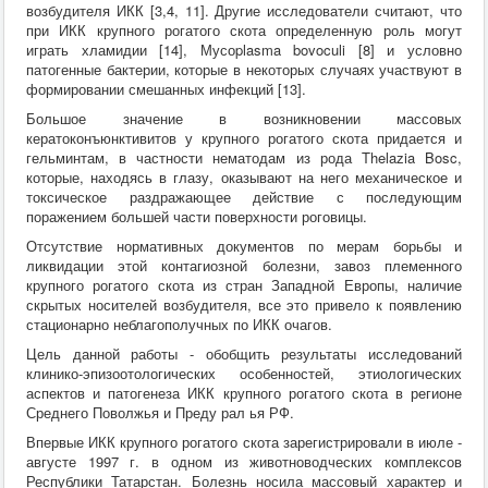
возбудителя ИКК [3,4, 11]. Другие исследователи считают, что
Хирургия
при ИКК крупного рогатого скота определенную роль могут
ВСЭ
играть хламидии [14], Мусоplasma bovoculi [8] и условно
Лекарственные препараты
патогенные бактерии, которые в некоторых случаях участвуют в
Токсикология
формировании смешанных инфекций [13].
Зоогигиена
Патанатомия
Большое значение в возникновении массовых
Интересное
кератоконъюнктивитов у крупного рогатого скота придается и
Кормление
гельминтам, в частности нематодам из рода Thelazia Bosc,
которые, находясь в глазу, оказывают на него механическое и
токсическое раздражающее действие с последующим
поражением большей части поверхности роговицы.
Отсутствие нормативных документов по мерам борьбы и
ликвидации этой контагиозной болезни, завоз племенного
крупного рогатого скота из стран Западной Европы, наличие
скрытых носителей возбудителя, все это привело к появлению
стационарно неблагополучных по ИКК очагов.
Цель данной работы - обобщить результаты исследований
клинико-эпизоотологических особенностей, этиологических
аспектов и патогенеза ИКК крупного рогатого скота в регионе
Среднего Поволжья и Преду рал ья РФ.
Впервые ИКК крупного рогатого скота зарегистрировали в июле -
августе 1997 г. в одном из животноводческих комплексов
Республики Татарстан. Болезнь носила массовый характер и