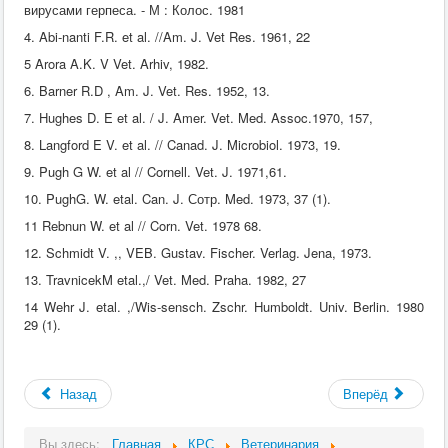
вирусами герпеса. - М : Колос. 1981
4. Abi-nanti F.R. et al. //Am. J. Vet Res. 1961, 22
5 Arora A.K. V Vet. Arhiv, 1982.
6. Barner R.D , Am. J. Vet. Res. 1952, 13.
7. Hughes D. E et al. / J. Amer. Vet. Med. Assoc.1970, 157,
8. Langford E V. et al. // Canad. J. Microbiol. 1973, 19.
9. Pugh G W. et al // Cornell. Vet. J. 1971,61.
10. PughG. W. etal. Can. J. Сотр. Med. 1973, 37 (1).
11 Rebnun W. et al // Corn. Vet. 1978 68.
12. Schmidt V. ,, VEB. Gustav. Fischer. Verlag. Jena, 1973.
13. TravnicekM etal.,/ Vet. Med. Praha. 1982, 27
14 Wehr J. etal. ,/Wis-sensch. Zschr. Humboldt. Univ. Berlin. 1980
29 (1).
Назад
Вперёд
Вы здесь:
Главная
КРС
Ветеринария