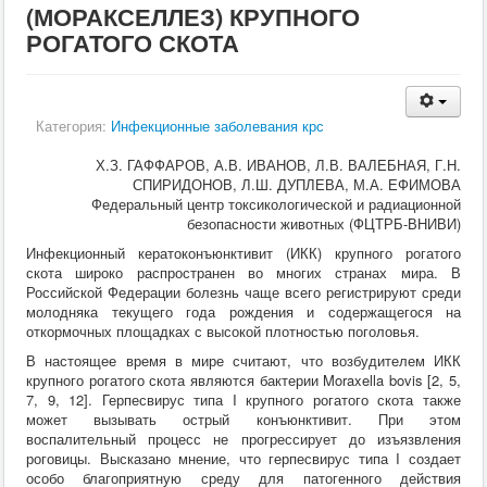
(МОРАКСЕЛЛЕЗ) КРУПНОГО
Кормление
Пушные звери
РОГАТОГО СКОТА
Пчелы
Экзотические животные
Ветеринария
Ветеринария
Категория:
Инфекционные заболевания крс
По животным
Крс
Х.З. ГАФФАРОВ, А.В. ИВАНОВ, Л.В. ВАЛЕБНАЯ, Г.Н.
Мрс
СПИРИДОНОВ, Л.Ш. ДУПЛЕВА, М.А. ЕФИМОВА
Лошадей
Федеральный центр токсикологической и радиационной
Свиньи
безопасности животных (ФЦТРБ-ВНИВИ)
Собаки
Кошки
Инфекционный кератоконъюнктивит (ИКК) крупного рогатого
Птицы
скота широко распространен во многих странах мира. В
Рыбы
Российской Федерации болезнь чаще всего регистрируют среди
Кролики
молодняка текущего года рождения и содержащегося на
Пушные
откормочных площадках с высокой плотностью поголовья.
Пчелы
В настоящее время в мире считают, что возбудителем ИКК
Экзотические животные
крупного рогатого скота являются бактерии Moraxella bovis [2, 5,
Заразные заболевания
7, 9, 12]. Герпесвирус типа I крупного рогатого скота также
Инвазионные болезни
может вызывать острый конъюнктивит. При этом
Инфекционные заболевания
воспалительный процесс не прогрессирует до изъязвления
Терапия
роговицы. Высказано мнение, что герпесвирус типа I создает
Гинекология
особо благоприятную среду для патогенного действия
Диагностика