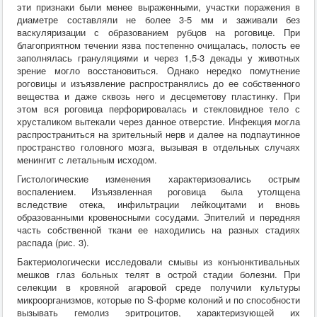
эти признаки были менее выраженными, участки поражения в
диаметре составляли не более 3-5 мм и заживали без
васкуляризации с образованием рубцов на роговице. При
благоприятном течении язва постепенно очищалась, полость ее
заполнялась грануляциями и через 1,5-3 декады у животных
зрение могло восстановиться. Однако нередко помутнение
роговицы и изъязвление распространялись до ее собственного
вещества и даже сквозь него и десцеметову пластинку. При
этом вся роговица перфорировалась и стекловидное тело с
хрусталиком вытекали через данное отверстие. Инфекция могла
распространиться на зрительный нерв и далее на подпаутинное
пространство головного мозга, вызывая в отдельных случаях
менингит с летальным исходом.
Гистологические изменения характеризовались острым
воспалением. Изъязвленная роговица была утолщена
вследствие отека, инфильтрации лейкоцитами и вновь
образованными кровеносными сосудами. Эпителий и передняя
часть собственной ткани ее находились на разных стадиях
распада (рис. 3).
Бактериологически исследовали смывы из конъюнктивальных
мешков глаз больных телят в острой стадии болезни. При
селекции в кровяной агаровой среде получили культуры
микроорганизмов, которые по S-форме колоний и по способности
вызывать гемолиз эритроцитов, характеризующей их