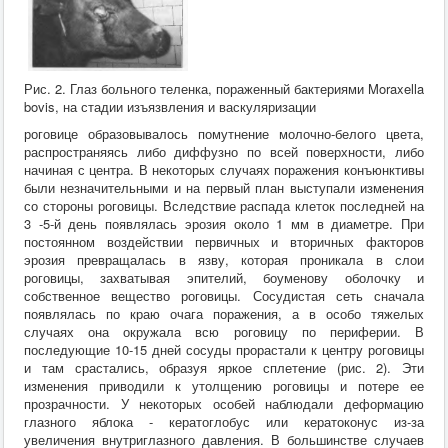
Рис. 2. Глаз больного теленка, пораженный бактериями Moraxella
bovis, на стадии изъязвления и васкуляризации
роговице образовывалось помутнение молочно-белого цвета,
распространяясь либо диффузно по всей поверхности, либо
начиная с центра. В некоторых случаях поражения конъюнктивы
были незначительными и на первый план выступали изменения
со стороны роговицы. Вследствие распада клеток последней на
3 -5-й день появлялась эрозия около 1 мм в диаметре. При
постоянном воздействии первичных и вторичных факторов
эрозия превращалась в язву, которая проникала в слои
роговицы, захватывая эпителий, боуменову оболочку и
собственное вещество роговицы. Сосудистая сеть сначала
появлялась по краю очага поражения, а в особо тяжелых
случаях она окружала всю роговицу по периферии. В
последующие 10-15 дней сосуды прорастали к центру роговицы
и там срастались, образуя яркое сплетение (рис. 2). Эти
изменения приводили к утолщению роговицы и потере ее
прозрачности. У некоторых особей наблюдали деформацию
глазного яблока - кератоглобус или кератоконус из-за
увеличения внутриглазного давления. В большинстве случаев