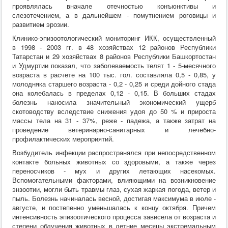
проявлялась вначале отечностью конъюнктивы и
слезотечением, а в дальнейшем - помутнением роговицы и
развитием эрозии.
Клинико-эпизоотологический мониторинг ИКК, осуществленный
в 1998 - 2003 гг. в 48 хозяйствах 12 районов Республики
Татарстан и 29 хозяйствах 8 районов Республики Башкортостан
и Удмуртии показал, что заболеваемость телят 1 - 5-месячного
возраста в расчете на 100 тыс. гол. составляла 0,5 - 0,85, у
молодняка старшего возраста - 0,2 - 0,25 и среди дойного стада
она колебалась в пределах 0,12 - 0,15. В больших стадах
болезнь наносила значительный экономический ущерб
скотоводству вследствие снижения удоя до 50 % и прироста
массы тела на 31 - 37%, реже - падежа, а также затрат на
проведение ветеринарно-санитарных и лечебно-
профилактических мероприятий.
Возбудитель инфекции распространялся при непосредственном
контакте больных животных со здоровыми, а также через
переносчиков - мух и других летающих насекомых.
Вспомогательными факторами, влияющими на возникновение
энзоотии, могли быть травмы глаз, сухая жаркая погода, ветер и
пыль. Болезнь начиналась весной, достигая максимума в июле -
августе, и постепенно уменьшалась к концу октября. Причем
интенсивность эпизоотического процесса зависела от возраста и
степени облучения животных в летние месяцы экстремальным