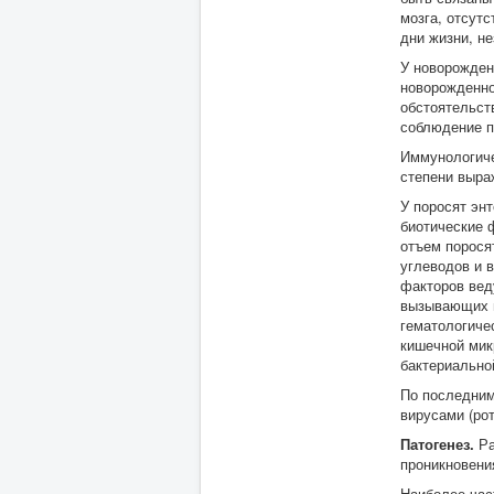
мозга, отсутс
дни жизни, н
У новорожден
новорожденно
обстоятельст
соблюдение п
Иммунологиче
степени выра
У поросят эн
биотические 
отъем порося
углеводов и 
факторов вед
вызывающих п
гематологиче
кишечной мик
бактериально
По последним
вирусами (ро
Патогенез.
Ра
проникновени
Наиболее час