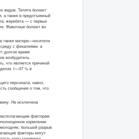
х видов. Телята болеют
и, а также в предотъемный
та; жеребята — с первых
те. Животные болеют во
 а также матери—носители
среду с фекалиями, а
ут долгое время
сов возбудитель
ь, что является причиной
ределах 1—37 % в
щего персонала, навоз,
сть сообщения о том, что
овину. Не исключена
драсполагающим факторам.
еполноценное кормление
я молодняк; большой разрыв
лагающие факторы могут
тость коры головного