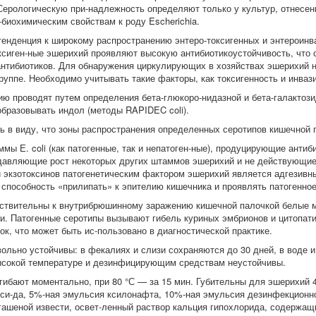
 Серологическую при-надлежность определяют только у культур, отнесе
-биохимическим свойствам к роду Escherichia.
тенденция к широкому распространению энтеро-токсигенных и энтероин
ксиген-ные эшерихий проявляют высокую антибиотикоустойчивость, что 
нтибиотиков. Для обнаружения циркулирующих в хозяйствах эшерихий 
руппе. Необходимо учитывать такие факторы, как токсигенность и инвази
ю проводят путем определения бета-глюкоро-нидазной и бета-галактозид
образовывать индол (методы RAPIDEC coli).
ь в виду, что зоны распространения определенных серотипов кишечной 
мы Е. coli (как патогенные, так и непатоген-ные), продуцирующие анти
давляющие рост некоторых других штаммов эшерихий и не действующие 
и экзотоксинов патогенетическим фактором эшерихий является адгезивны
 способность «прилипать» к эпителию кишечника и проявлять патогенное
ствительны к внутрибрюшинному заражению кишечной палочкой белые 
ки. Патогенные серотипы вызывают гибель куриных эмбрионов и цитопати
ок, что может быть ис-пользовано в диагностической практике.
ольно устойчивы: в фекалиях и слизи сохраняются до 30 дней, в воде 
ысокой температуре и дезинфицирующим средствам неустойчивы.
огибают моментально, при 80 °С — за 15 мин. Губительны для эшерихий 
кси-да, 5%-ная эмульсия ксилонафта, 10%-ная эмульсия дезинфекционн
гашеной извести, освет-ленный раствор кальция гипохлорида, содержащи