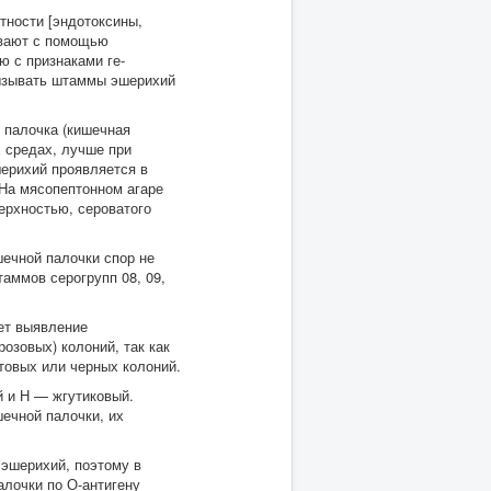
тности [эндотоксины,
ливают с помощью
ю с признаками ге-
 вызывать штаммы эшерихий
я палочка (кишечная
х средах, лучше при
шерихий проявляется в
 На мясопептонном агаре
ерхностью, сероватого
шечной палочки спор не
аммов серогрупп 08, 09,
ет выявление
розовых) колоний, так как
товых или черных колоний.
й и Н — жгутиковый.
ечной палочки, их
 эшерихий, поэтому в
лочки по О-антигену