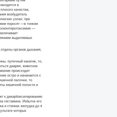
находится в
плохого качества,
ания возбудитель
ических узлах; при
емии поросят —в тонком
Колиэнтеротоксемия —
увеличивает
лиянием выделяемых
 отделы органов дыхания,
ны, пупочный канатик, то,
иться диарея, животное
ражение происходит
нее остро и начинается с
ишечной палочки, то
иты кишечной полости и
ит к декарбоксилированию
ва гистамина. Избыток его
ка и стенках желудка до 4
зультате которых