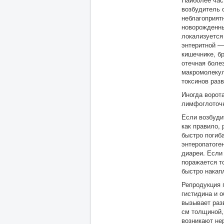
возбудитель 
неблагоприят
новорожденны
локализуется 
энтеритной —
кишечнике, б
отечная боле
макромолекул
токсинов разв
Иногда ворот
лимфоглоточн
Если возбуди
как правило,
быстро погиб
энтеропатоге
диареи. Если
поражается т
быстро накап
Репродукция 
гистидина и 
вызывает раз
см толщиной, 
возникают не