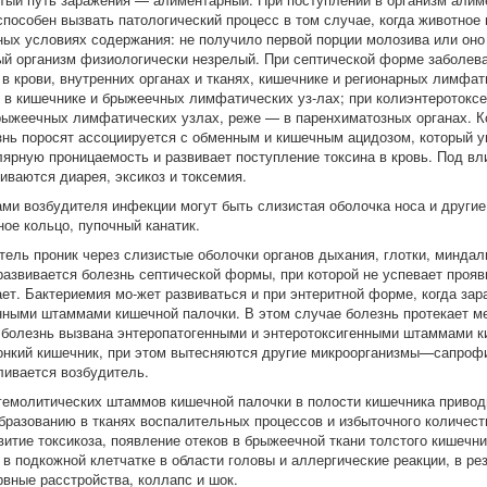
способен вызвать патологический процесс в том случае, когда животное 
ных условиях содержания: не получило первой порции молозива или оно 
й организм физиологически незрелый. При септической форме заболев
в крови, внутренних органах и тканях, кишечнике и регионарных лимфат
 в кишечнике и брыжеечных лимфатических уз-лах; при колиэнтеротокс
рыжеечных лимфатических узлах, реже — в паренхиматозных органах. 
знь поросят ассоциируется с обменным и кишечным ацидозом, который 
ярную проницаемость и развивает поступление токсина в кровь. Под в
иваются диарея, эксикоз и токсемия.
ами возбудителя инфекции могут быть слизистая оболочка носа и другие
ое кольцо, пупочный канатик.
тель проник через слизистые оболочки органов дыхания, глотки, миндали
 развивается болезнь септической формы, при которой не успевает прояв
ает. Бактериемия мо-жет развиваться и при энтеритной форме, когда за
нными штаммами кишечной палочки. В этом случае болезнь протекает ме
 болезнь вызвана энтеропатогенными и энтеротоксигенными штаммами к
онкий кишечник, при этом вытесняются другие микроорганизмы—сапроф
ливается возбудитель.
гемолитических штаммов кишечной палочки в полости кишечника привод
образованию в тканях воспалительных процессов и избыточного количест
витие токсикоза, появление отеков в брыжеечной ткани толстого кишечни
в подкожной клетчатке в области головы и аллергические реакции, в ре
рвные расстройства, коллапс и шок.