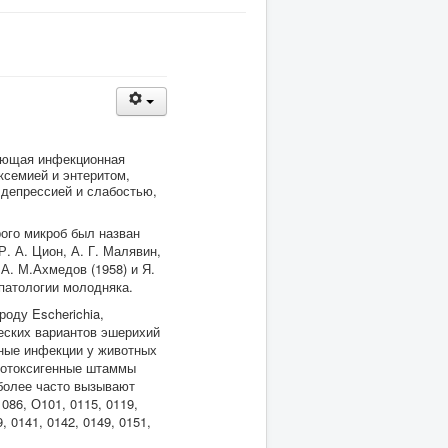
кающая инфекционная
ксемией и энтеритом,
депрессией и слабостью,
рого микроб был назван
Р. А. Цион, А. Г. Малявин,
А. М.Ахмедов (1958) и Я.
 патологии молодняка.
оду Escherichia,
ческих вариантов эшерихий
чные инфекции у животных
еротоксигенные штаммы
иболее часто вызывают
086, О101, 0115, 0119,
, 0141, 0142, 0149, 0151,