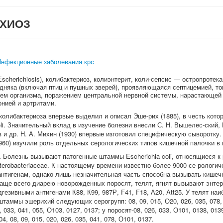
ХИОЗ
нфекционные заболевания крс
Escherichiosis), колибактериоз, колиэнтерит, коли-сепсис — остропроте
дняка (включая птиц и пушных зверей), проявляющаяся септицемией, то
ем организма, поражением центральной нервной системы, нарастающей 
онией и артритами.
колибактериоза впервые выделил и описал Эше-рих (1885), в честь кото
oli. Значительный вклад в изучение болезни внесли С. Н. Вышелес-ский, 
 и др. Н. А. Михин (1930) впервые изготовил специфическую сыворотку. 
1960) изучили роль отдельных серологических типов кишечной палочки в
.
Болезнь вызывают патогенные штаммы Escherichia coli, относящиеся к р
terobacteriaceae. К настоящему времени известно более 9000 се-рологи
Н-антигенам, однако лишь незначительная часть способна вызывать кише
Чаще всего диарею новорожденных поросят, телят, ягнят вызывают энт
гезивными антигенами К88, К99, 987Р, F41, F18, А20, Att25. У телят на
таммы эшерихий следующих серогрупп: 08, 09, 015, О20, 026, 035, 078, 
 033, 041, 055, О103, 0127, 0137; у поросят-08, 026, 033, О101, 0138, 0139
04, 08, 09, 015, 020, 026, 035, 041, 078, О101, 0137.