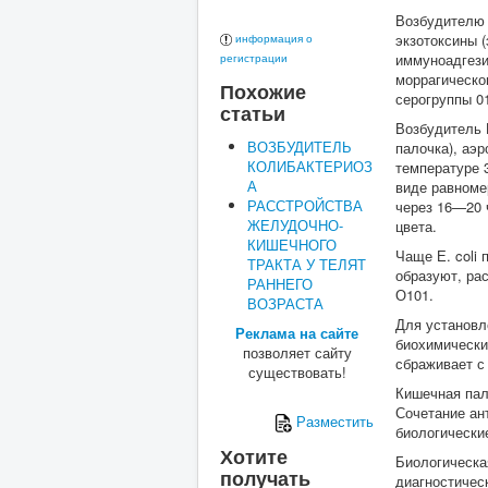
Возбудителю 
экзотоксины (
информация о
иммуноадгези
регистрации
моррагическо
Похожие
серогруппы 01
статьи
Возбудитель 
ВОЗБУДИТЕЛЬ
палочка), аэ
КОЛИБАКТЕРИОЗ
температуре 
А
виде равноме
РАССТРОЙСТВА
через 16—20 
ЖЕЛУДОЧНО-
цвета.
КИШЕЧНОГО
Чаще Е. coli
ТРАКТА У ТЕЛЯТ
образуют, ра
РАННЕГО
О101.
ВОЗРАСТА
Для установл
Реклама на сайте
биохимических
позволяет сайту
сбраживает с
существовать!
Кишечная пал
Сочетание ан
Разместить
биологически
Хотите
Биологическа
получать
диагностичес