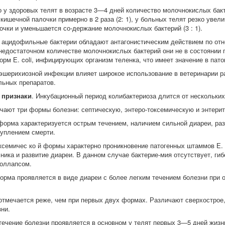
о у здоровых телят в возрасте 3—4 дней количество молочнокислых бак
ишечной палочки примерно в 2 раза (2: 1), у больных телят резко увел
очки и уменьшается со-держание молочнокислых бактерий (3 : 1).
о ацидофильные бактерии обладают антагонистическим действием по от
 недостаточном количестве молочнокислых бактерий они не в состоянии 
рм Е. coli, инфицирующих организм теленка, что имеет значение в пато
 эшерихиозной инфекции влияет широкое использование в ветеринарии 
льных препаратов.
 признаки
. Инкубационный период колибактериоза длится от нескольких
чают три формы болезни: септическую, энтеро-токсемическую и энтеритн
форма характеризуется острым течением, наличием сильной диареи, ра
уплением смерти.
ксемичес ко й формы характерно проникновение патогенных штаммов Е. 
чника и развитие диареи. В данном случае бактерие-мия отсутствует, ги
коллапсом.
орма проявляется в виде диареи с более легким течением болезни при о
отмечается реже, чем при первых двух формах. Различают сверхострое,
зни.
течение болезни проявляется в основном у телят первых 3—5 дней жизн