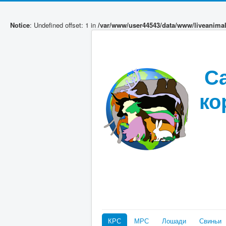
Notice
: Undefined offset: 1 in
/var/www/user44543/data/www/liveanima
С
ко
КРС
МРС
Лошади
Свиньи