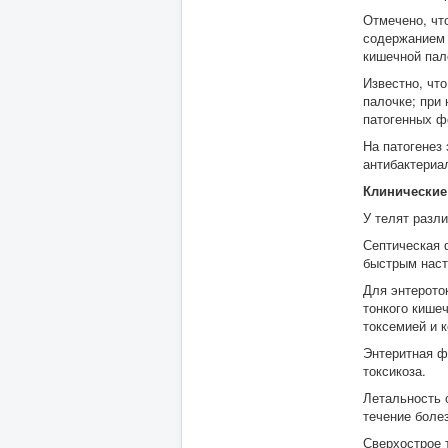
Отмечено, чт
содержанием к
кишечной пал
Известно, чт
палочке; при
патогенных фо
На патогенез
антибактериа
Клинические
У телят разли
Септическая 
быстрым наст
Для энтерото
тонкого кише
токсемией и 
Энтеритная ф
токсикоза.
Летальность 
течение боле
Сверхострое 