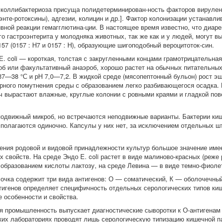
коллибактериоза присуща полидетерминирован-ность факторов вирулен
энте-ротоксины), адгезии, колицин и др.]. Фактор колонизации устанав
вной реакции гемагглютина-ции. В настоящее время известно, что диаре
го гастроэнтерита у молодняка животных, так же как и у людей, могут
57 (0157 : Н7 и 0157 : Н), образующие шигоподобный вероцитоток-син.
Е. coli — короткая, толстая с закругленными концами грамотрицательна
роб или факультативный анаэроб, хорошо растет на обычных питательны
37—38 °С и рН 7,0—7,2. В жидкой среде (мясопептонный бульон) рост э
рного помутнения среды с образованием легко разбивающегося осадка.
ч вырастают влажные, круглые колонии с ровными краями и гладкой пов
 подвижный микроб, но встречаются неподвижные варианты. Бактерии ки
сполагаются одиночно. Капсулы у них нет, за исключением отдельных шт
ения родовой и видовой принадлежности культур большое значение име
 свойств. На среде Эндо Е. coli растет в виде малиново-красных (реже 
 образованием кислоты лактозу, на среде Левина — в виде темно-фиоле
очка содержит три вида антигенов: О — соматический, К — оболочечны
тигенов определяет специфичность отдельных серологических типов киш
е особенности и свойства.
я промышленность выпускает диагностические сыворотки к О-антигенам
ких лабораториях проводят лишь серологическую типизацию кишечной па