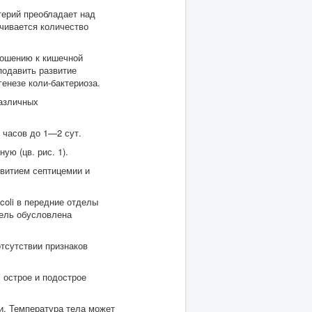
терий преобладает над
ичивается количество
ношению к кишечной
подавить развитие
генезе коли-бактериоза.
различных
 часов до 1—2 сут.
ую (цв. рис. 1).
звитием септицемии и
coli в передние отделы
бель обусловлена
тсутствии признаков
 острое и подострое
и. Температура тела может