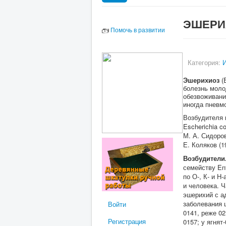
ЭШЕРИ
Помочь в развитии
Категория:
И
Эшерихиоз
(
болезнь моло
обезвоживани
иногда пневм
Возбудителя 
Escherichia c
М. А. Сидоров
Е. Коляков (
Возбудители
семейству En
по О-, К- и 
и человека. 
эшерихий с ад
заболевания ш
Войти
0141, реже 02,
Регистрация
0157; у ягнят-