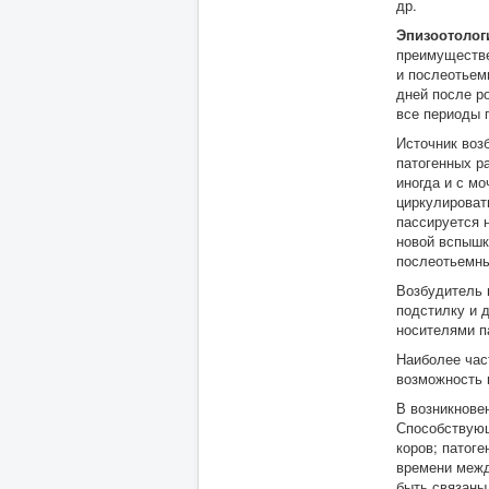
др.
Эпизоотолог
преимуществе
и послеотьем
дней после р
все периоды 
Источник воз
патогенных р
иногда и с мо
циркулироват
пассируется 
новой вспышк
послеотьемный
Возбудитель 
подстилку и 
носителями п
Наиболее час
возможность 
В возникнове
Способствующ
коров; патог
времени межд
быть связаны