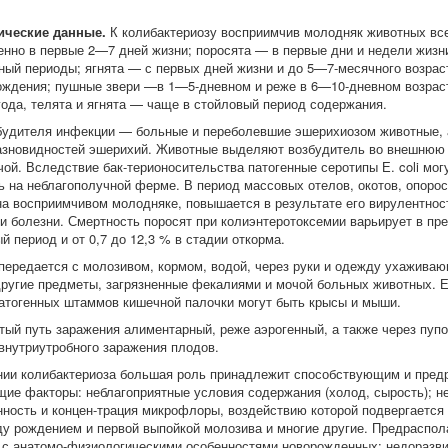
ические данные.
К колибактериозу восприимчив молодняк животных все
нно в первые 2—7 дней жизни; поросята — в первые дни и недели жизн
ный периоды; ягнята — с первых дней жизни и до 5—7-месячного возрас
ождения; пушные звери —в 1—5-дневном и реже в 6—10-дневном возрас
года, телята и ягнята — чаще в стойловый период содержания.
будителя инфекции — больные и переболевшие эшерихиозом животные,
азновидностей эшерихий. Животные выделяют возбудитель во внешнюю 
чой. Вследствие бак-терионосительства патогенные серотипы Е. coli мог
ь на неблагополучной ферме. В период массовых отелов, окотов, опоро
на восприимчивом молодняке, повышается в результате его вирулентност
и болезни. Смертность поросят при колиэнтеротоксемии варьирует в п
 период и от 0,7 до 12,3 % в стадии откорма.
передается с молозивом, кормом, водой, через руки и одежду ухаживаю
другие предметы, загрязненные фекалиями и мочой больных животных. Е
атогенных штаммов кишечной палочки могут быть крысы и мыши.
тый путь заражения алиментарный, реже аэрогенный, а также через пуп
внутриутробного заражения плодов.
нии колибактериоза большая роль принадлежит способствующим и пре
ие факторы: неблагоприятные условия содержания (холод, сырость); н
енность и концен-трация микрофлоры, воздействию которой подвергаетс
у рождением и первой выпойкой молозива и многие другие. Предраспо
 с анатомо-физиологическими особенностями новорожденных: недоразви