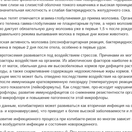
твие слизи на слизистой оболочке тонкого кишечника и высокая проница
езначительная кислотность и слабая бактерицидность желудочного сока.
ных телят отмечается агамма-глобулинемия до приема молозива. Орган
го теленка гамма-глобулинами не плацентарным путем, а через молозив
во диктует обязательную дачу молозива уже в первые 1,5 ч после рожде
равильного режима выпаивания молока в первые дни жизни животного.
ская активность молозива (опсонофагоцитарная реакция, бактерициднос
жена в первые 2 дня после отела, особенно в первые удои.
теротоксемия развивается под воздействием стрессов. Причинами их мог
факторы воздействия на организм. Из абиотических факторов наиболее
т от маток, обильная дача им высокобелковых кормов при дефиците рас
воды, а также скармливание содержащих недоокисленные жиры кормов. 
ущее место может быть отведено последствиям воздействия на организ
осле иммунизации кратковременную лихорадку (температурную реакцию
ского показателя (лейкоформулы). Как следствие, про-исходит нарушен
рофлоры, развитие иммунодефицитов со снижением резистентности орг
й микрофлоре и повышение патогенности этой микрофлоры.
 данным, колибактериоз может развиваться как вторичная инфекция на
та- и коронавирусами), что приводит к более высокой заболеваемости и 
звитие инфекционного процесса при колибакте-риозе во многом зависит 
я возбудителя инфекции и состояния новорожденного.
тый путь заражения — алиментарный. При поступлении в организм али