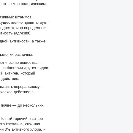
нных по морфологическим,
вазивных штаммов
существенно препятствует
недостаточно определения
вность (адгезия).
ной активности, а также
палочки различны.
биотические вещества —
на бактерии других видов.
й антиген, который
 действие.
мыши, к пероральному —
ческое действие в
и почве — до нескольких
4%-ный горячий раствор
ого креолина, 20%-ная
й 3% активного хлора, и