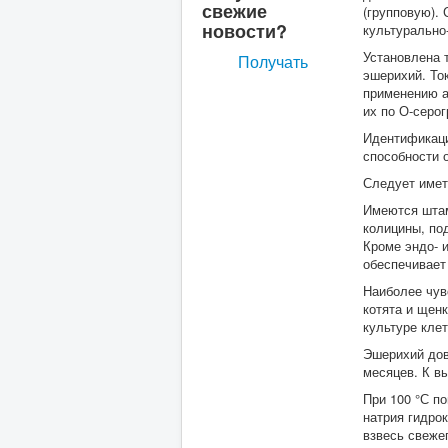
свежие
(групповую).
новости?
культурально
Установлена 
Получать
эшерихий. То
применению а
их по О-серог
Идентификаци
способности 
Следует имет
Имеются штам
колицины, по
Кроме эндо- 
обеспечивает
Наиболее чув
котята и щен
культуре клет
Эшерихий дов
месяцев. К в
При 100 °С п
натрия гидро
взвесь свеже