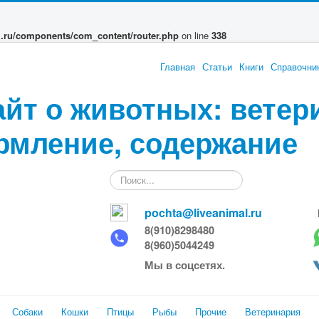
l.ru/components/com_content/router.php
on line
338
Главная
Статьи
Книги
Справочни
айт о животных: ветер
рмление, содержание
Искать...
pochta@liveanimal.ru
8(910)8298480
8(960)5044249
Мы в соцсетях.
Собаки
Кошки
Птицы
Рыбы
Прочие
Ветеринария