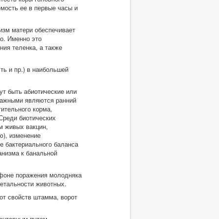
емость ее в первые часы и
изм матери обеспечивает
о. Именно это
ния теленка, а также
ть и пр.) в наибольшей
ут быть абиотические или
 важными являются ранний
тительного корма,
Среди биотических
м живых вакцин,
), изменение
ие бактериального баланса
анизма к банальной
 фоне поражения молодняка
летальности животных.
от свойств штамма, ворот
ментарным путем