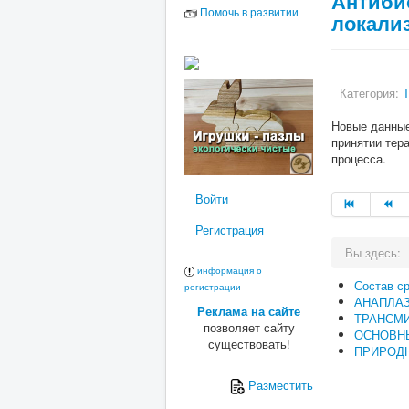
Антибио
Помочь в развитии
локали
Категория:
Т
Новые данные
принятии тер
процесса.
Войти
Регистрация
Вы здесь:
информация о
Состав с
регистрации
АНАПЛА
Реклама на сайте
ТРАНСМ
позволяет сайту
ОСНОВН
существовать!
ПРИРОДН
Разместить