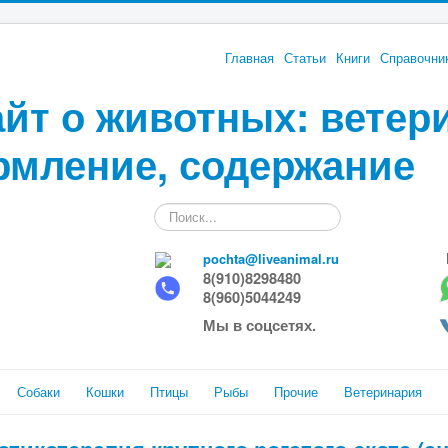
Главная
Статьи
Книги
Справочни
йт о животных: ветер
рмление, содержание
Искать...
pochta@liveanimal.ru
8(910)8298480
8(960)5044249
Мы в соцсетях.
Собаки
Кошки
Птицы
Рыбы
Прочие
Ветеринария