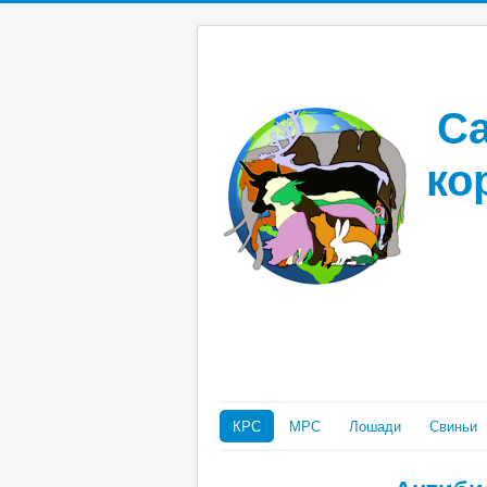
Са
ко
КРС
МРС
Лошади
Свиньи