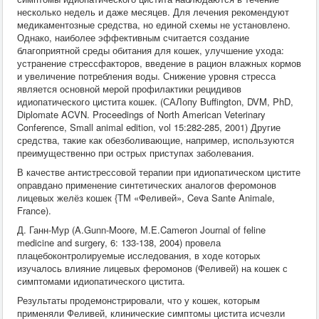
несколько недель и даже месяцев. Для лечения рекомендуют
медикаментозные средства, но единой схемы не установлено.
Однако, наиболее эффективным считается создание
благоприятной среды обитания для кошек, улучшение ухода:
устранение стрессфакторов, введение в рацион влажных кормов
и увеличение потребления воды. Снижение уровня стресса
является основной мерой профилактики рецидивов
идиопатического цистита кошек. (САЛопу Buffington, DVM, PhD,
Diplomate ACVN. Proceedings of North American Veterinary
Conference, Small animal edition, vol 15:282-285, 2001) Другие
средства, такие как обезболивающие, например, используются
преимущественно при острых приступах заболевания.
В качестве антистрессовой терапии при идиопатическом цистите
оправдано применение синтетических аналогов феромонов
лицевых желёз кошек {ТМ «Феливей», Ceva Sante Animale,
France).
Д. Ганн-Мур (A.Gunn-Moore, М.E.Cameron Journal of feline
medicine and surgery, 6: 133-138, 2004) провела
плацебоконтролируемые исследования, в ходе которых
изучалось влияние лицевых феромонов (Феливей) на кошек с
симптомами идиопатического цистита.
Результаты продемонстрировали, что у кошек, которым
применяли Феливей, клинические симптомы цистита исчезли