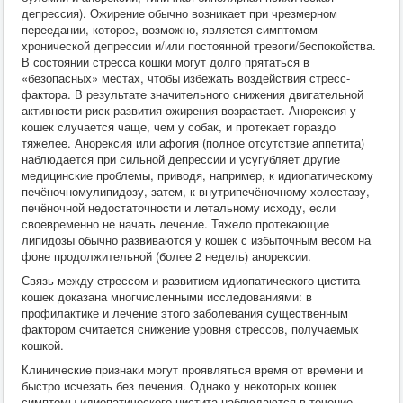
депрессия). Ожирение обычно возникает при чрезмерном
переедании, которое, возможно, является симптомом
хронической депрессии и/или постоянной тревоги/беспокойства.
В состоянии стресса кошки могут долго прятаться в
«безопасных» местах, чтобы избежать воздействия стресс-
фактора. В результате значительного снижения двигательной
активности риск развития ожирения возрастает. Анорексия у
кошек случается чаще, чем у собак, и протекает гораздо
тяжелее. Анорексия или афогия (полное отсутствие аппетита)
наблюдается при сильной депрессии и усугубляет другие
медицинские проблемы, приводя, например, к идиопатическому
печёночномулипидозу, затем, к внутрипечёночному холестазу,
печёночной недостаточности и летальному исходу, если
своевременно не начать лечение. Тяжело протекающие
липидозы обычно развиваются у кошек с избыточным весом на
фоне продолжительной (более 2 недель) анорексии.
Связь между стрессом и развитием идиопатического цистита
кошек доказана многчисленными исследованиями: в
профилактике и лечение этого заболевания существенным
фактором считается снижение уровня стрессов, получаемых
кошкой.
Клинические признаки могут проявляться время от времени и
быстро исчезать без лечения. Однако у некоторых кошек
симптомы идиопатического цистита наблюдаются в течение