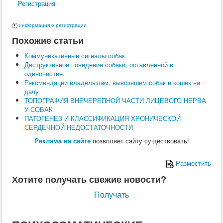
Регистрация
Поведение
Кормление
Кошки
информация о регистрации
Ветеринария
Похожие статьи
Хирургия
Диагностика
Коммуникативные сигналы собак
Терапия
Деструктивное поведение собаки, оставленной в
Заразные заболевания
одиночестве.
Инфекционные заболевания
Рекомендации владелылам, вывозяшим собак и кошек на
Инвазионные заболевания
дачу
Кормление
ТОПОГРАФИЯ ВНЕЧЕРЕПНОЙ ЧАСТИ ЛИЦЕВОГО НЕРВА
Поведение
У СОБАК
Воспроизводство
ПАТОГЕНЕЗ И КЛАССИФИКАЦИЯ ХРОНИЧЕСКОЙ
Птицы
СЕРДЕЧНОЙ НЕДОСТАТОЧНОСТИ
Ветеринария
Анатомия и физиология
Реклама на сайте
позволяет сайту существовать!
Разведение
Воспроизводство
Разместить
Рыбы
Ветеринария
Хотите получать свежие новости?
Выращивание
Кормление
Получать
Прочие
Кролики
Ветеринария