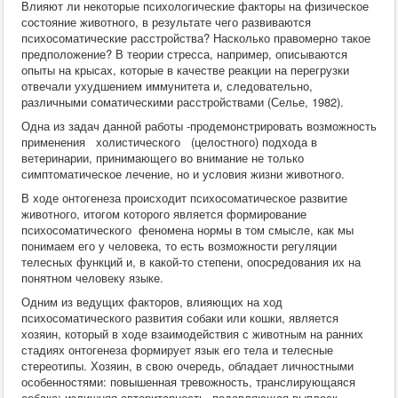
Влияют ли некоторые психологические факторы на физическое
Хирургия
состояние животного, в результате чего развиваются
ВСЭ
психосоматические расстройства? Насколько правомерно такое
Лекарственные препараты
предположение? В теории стресса, например, описываются
Токсикология
опыты на крысах, которые в качестве реакции на перегрузки
Зоогигиена
отвечали ухудшением иммунитета и, следовательно,
Патанатомия
различными соматическими расстройствами (Селье, 1982).
Интересное
Кормление
Одна из задач данной работы -продемонстрировать возможность
применения холистического (целостного) подхода в
ветеринарии, принимающего во внимание не только
симптоматическое лечение, но и условия жизни животного.
В ходе онтогенеза происходит психосоматическое развитие
животного, итогом которого является формирование
психосоматического феномена нормы в том смысле, как мы
понимаем его у человека, то есть возможности регуляции
телесных функций и, в какой-то степени, опосредования их на
понятном человеку языке.
Одним из ведущих факторов, влияющих на ход
психосоматического развития собаки или кошки, является
хозяин, который в ходе взаимодействия с животным на ранних
стадиях онтогенеза формирует язык его тела и телесные
стереотипы. Хозяин, в свою очередь, обладает личностными
особенностями: повышенная тревожность, транслирующаяся
собаке; излишняя авторитарность, подавляющая выплеск