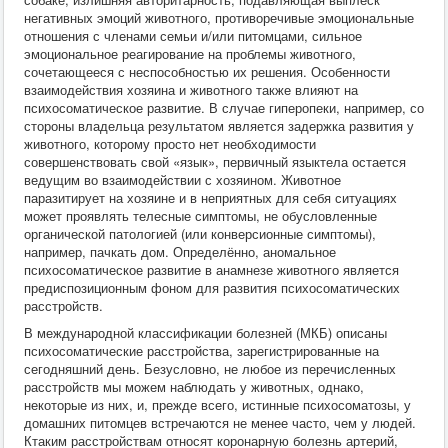
негативных эмоций животного, противоречивые эмоциональные
отношения с членами семьи и/или питомцами, сильное
эмоциональное реагирование на проблемы животного,
сочетающееся с неспособностью их решения. Особенности
взаимодействия хозяина и животного также влияют на
психосоматическое развитие. В случае гиперопеки, например, со
стороны владельца результатом является задержка развития у
животного, которому просто нет необходимости
совершенствовать свой «язык», первичный языктела остается
ведущим во взаимодействии с хозяином. Животное
паразитирует на хозяине и в неприятных для себя ситуациях
может проявлять телесные симптомы, не обусловленные
органической патологией (или конверсионные симптомы),
например, пачкать дом. Определённо, аномальное
психосоматическое развитие в анамнезе животного является
предиспозиционным фоном для развития психосоматических
расстройств.
В международной классификации болезней (МКБ) описаны
психосоматические расстройства, зарегистрированные на
сегодняшний день. Безусловно, не любое из перечисленных
расстройств мы можем наблюдать у животных, однако,
некоторые из них, и, прежде всего, истинные психосоматозы, у
домашних питомцев встречаются не менее часто, чем у людей.
Ктаким расстройствам относят коронарную болезнь артерий,