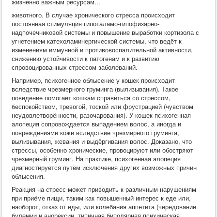
жизненно важным ресурсам...
животного. В случае хронического стресса происходит
постоянная стимуляция гипоталамо-гипофизарно-
надпочечниковой системы и повышение выработки кортизола с
угнетением катехоламинергической системы, что ведёт к
изменениям иммунной и противовоспалительной активности,
снижению устойчивости к патогенам и к развитию
спровоцированных стрессом заболеваний.
Например, психогенное облысение у кошек происходит
вследствие чрезмерного груминга (вылизывания). Такое
поведение помогает кошкам справиться со стрессом,
беспокойством, тревогой, тоской или фрустрацией (чувством
неудовлетворённости, разочарования). У кошек психогенная
алопеция сопровождается выпадением волос, а иногда и
повреждениями кожи вследствие чрезмерного груминга,
вылизывания, жевания и выдёргивания волос. Доказано, что
стрессы, особенно хронические, провоцируют или обостряют
чрезмерный груминг. На практике, психогенная алопеция
диагностируется путём исключения других возможных причин
облысения.
Реакция на стресс может приводить к различным нарушениям
при приёме пищи, таким как повышенный интерес к еде или,
наоборот, отказ от еды, или колебания аппетита (чередование
булемии и анорексии, типичная биполярная психическая