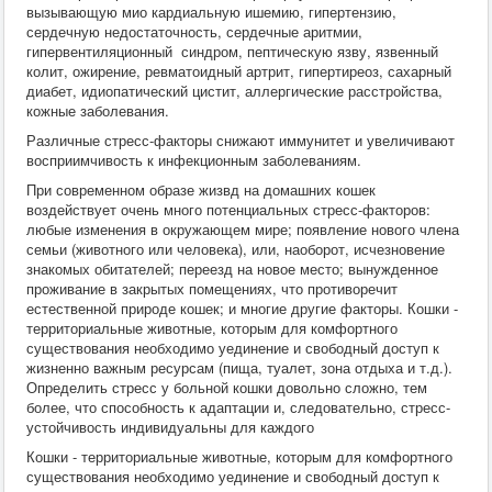
вызывающую мио кардиальную ишемию, гипертензию,
сердечную недостаточность, сердечные аритмии,
гипервентиляционный синдром, пептическую язву, язвенный
колит, ожирение, ревматоидный артрит, гипертиреоз, сахарный
диабет, идиопатический цистит, аллергические расстройства,
кожные заболевания.
Различные стресс-факторы снижают иммунитет и увеличивают
восприимчивость к инфекционным заболеваниям.
При современном образе жизвд на домашних кошек
воздействует очень много потенциальных стресс-факторов:
любые изменения в окружающем мире; появление нового члена
семьи (животного или человека), или, наоборот, исчезновение
знакомых обитателей; переезд на новое место; вынужденное
проживание в закрытых помещениях, что противоречит
естественной природе кошек; и многие другие факторы. Кошки -
территориальные животные, которым для комфортного
существования необходимо уединение и свободный доступ к
жизненно важным ресурсам (пища, туалет, зона отдыха и т.д.).
Определить стресс у больной кошки довольно сложно, тем
более, что способность к адаптации и, следовательно, стресс-
устойчивость индивидуальны для каждого
Кошки - территориальные животные, которым для комфортного
существования необходимо уединение и свободный доступ к