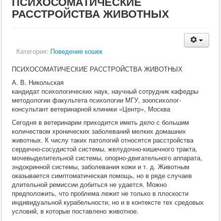
ПСИХОСОМАТИЧЕСКИЕ
Кормление
РАССТРОЙСТВА ЖИВОТНЫХ
Пушные звери
Пчелы
Экзотические животные
Ветеринария
Ветеринария
Категория:
Поведение кошек
По животным
Крс
ПСИХОСОМАТИЧЕСКИЕ РАССТРОЙСТВА ЖИВОТНЫХ
Мрс
А. В. Никольская
Лошадей
кандидат психологических наук, научный сотрудник кафедры
Свиньи
методологии факультета психологии МГУ, зоопсихолог-
Собаки
консультант ветеринарной клиники «Центр», Москва
Кошки
Птицы
Сегодня в ветеринарии приходится иметь дело с большим
Рыбы
количеством хронических заболеваний мелких домашних
Кролики
животных. К числу таких патологий относятся расстройства
Пушные
сердечно-сосудистой системы, желудочно-кишечного тракта,
Пчелы
мочевыделительной системы, опорно-двигательного аппарата,
Экзотические животные
эндокринной системы, заболевания кожи и т. д. Животным
Заразные заболевания
оказывается симптоматическая помощь, но в ряде случаев
Инвазионные болезни
длительной ремиссии добиться не удается. Можно
Инфекционные заболевания
предположить, что проблема лежит не только в плоскости
Терапия
индивидуальной курабельности, но и в контексте тех средовых
Гинекология
условий, в которые поставлено животное.
Диагностика