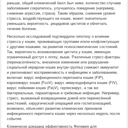
раньше, общий клинический балл был ниже, количество случаев
заболевания сократилось, улучшилось поведение (например,
снижение агрессии, страха). Таким образом, снижение уровня
стресса, воздействующего на кошек, может значительно
уменьшать вероятность .рецидивов циститов и облегчать
течение болезни.
Несколько исследований подтвердили гипотезу о влиянии
стресса у кошек, проживающих группами и/или конфликтующих
с другими кошками, на развитие психосоматических состояний.
Так, вероятность возникновения цистита у кошек, имеющих
ограниченный доступ к лотку, выше. Различные стресс-факторы
(перенаселённость, внезапное изменение или разрушение
социальной иерархии кошек внутри группы) снижают иммунитет
и увеличивают восприимчивость к инфекциям и заболеваниям,
включая: вирус инфекционного перитонита кошек (FIP),
короновирус кошек (FcoV), вирус иммунодефицита кошек (FIV),
вирус лейкемии кошек (FeLV), герпесвирус, а так же
бактериальные, паразитарные и грибковые инфекции. Например,
стресс, вызванный возвращением домой или перенесённой
анестезией, хирургической операцией или госпитализацией,
возможно, объясняет развитие клинических признаков
инфекционного перитонита кошек через несколько недель после
события.
Клинически доказана эффективность Феливея для