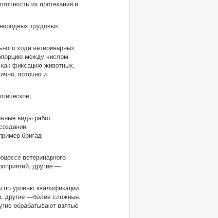
точность их протекания в
знородных трудовых
ьного хода ветеринарных
ропорцию между числом
к как фиксацию животных,
ично, поточно и
огическое,
льные виды работ.
 создании
пример бригад
роцессе ветеринарного
роприятий, другие —
ы по уровню квалификации.
и, другие —более сложные.
ругие обрабатывают взятые