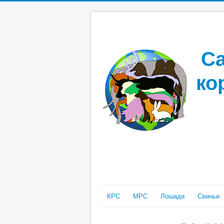
Са
ко
КРС
МРС
Лошади
Свиньи