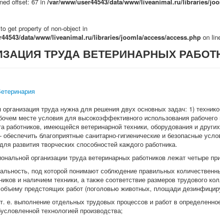
ned offset: 67 in
/var/www/user44543/data/www/liveanimal.ru/libraries/jo
 to get property of non-object in
44543/data/www/liveanimal.ru/libraries/joomla/access/access.php
on li
ИЗАЦИЯ ТРУДА ВЕТЕРИНАРНЫХ РАБОТ
Ветеринария
 организация труда нужна для решения двух основных задач: 1) техник
бочем месте условия для высокоэффективного использования рабочего 
та работников, имеющейся ветеринарной техники, оборудования и других
 обеспечить благоприятные санитарно-гигиенические и безопасные услов
для развития творческих способностей каждого работника.
иональной организации труда ветеринарных работников лежат четыре пр
нальность, под которой понимают соблюдение правильных количественн
ников и наличием техники, а также соответствие размеров трудового к
 объему предстоящих работ (поголовью животных, площади дезинфицир
 т. е. выполнение отдельных трудовых процессов и работ в определенно
бусловленной технологией производства;