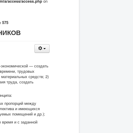
omla/access/access.php
on
ne
575
НИКОВ
о-экономической — создать
времени, трудовых
 материальных средств; 2)
ия труда, создать
инципа:
ых пропорций между
оллектива и имеющихся
уемых помещений и др.);
е время и с заданной