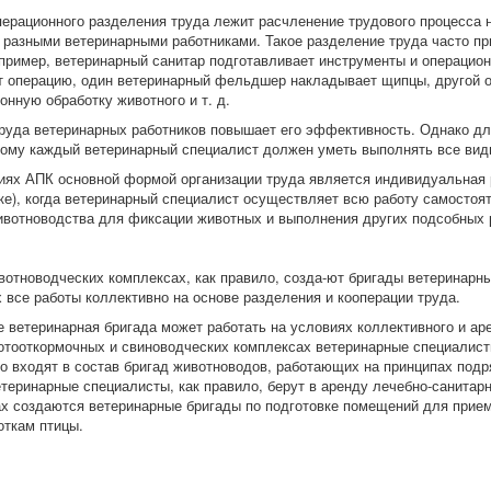
перационного разделения труда лежит расчленение трудового процесса 
разными ветеринарными работниками. Такое разделение труда часто пр
пример, ветеринарный санитар подготавливает инструменты и операцион
т операцию, один ветеринарный фельдшер накладывает щипцы, другой 
онную обработку животного и т. д.
руда ветеринарных работников повышает его эффективность. Однако для
тому каждый ветеринарный специалист должен уметь выполнять все вид
иях АПК основной формой организации труда является индивидуальная 
ке), когда ветеринарный специалист осуществляет всю работу самостоя
ивотноводства для фиксации животных и выполнения других подсобных 
вотноводческих комплексах, как правило, созда-ют бригады ветеринарны
все работы коллективно на основе разделения и кооперации труда.
е ветеринарная бригада может работать на условиях коллективного и ар
отооткормочных и свиноводческих комплексах ветеринарные специалист
то входят в состав бригад животноводов, работающих на принципах подр
етеринарные специалисты, как правило, берут в аренду лечебно-санитар
х создаются ветеринарные бригады по подготовке помещений для приема
откам птицы.