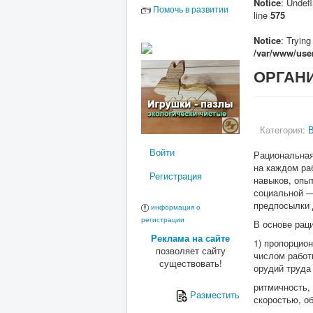
Notice
: Undefi
Помочь в развитии
line
575
Notice
: Trying
/var/www/user
ОРГАН
Категория:
Войти
Рациональная
на каждом ра
Регистрация
навыков, опы
социальной —
предпосылки 
информация о
регистрации
В основе рац
Реклама на сайте
1) пропорцио
позволяет сайту
числом работ
существовать!
орудий труда
ритмичность,
Разместить
скоростью, о