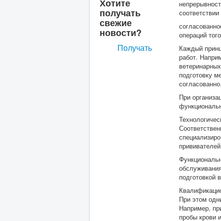
Хотите
непрерывност
получать
соответствии
свежие
согласованно
новости?
операций того
Получать
Каждый принц
работ. Напри
ветеринарных
подготовку м
согласованно
При организа
функциональн
Технологичес
Соответствен
специализиро
прививателей,
Функциональн
обслуживания
подготовкой в
Квалификацио
При этом одн
Например, пр
пробы крови 