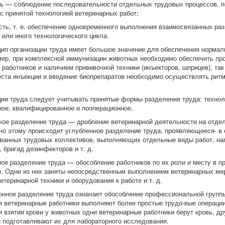
ь — соблюдение последовательности отдельных трудовых процессов, по
 с принятой технологией ветеринарных работ;
сть, т. е. обеспечение одновременного выполнения взаимосвязанных ра
 или иного технологического цикла.
ип организации труда имеет большое значение для обеспечения нормал
мер, при комплексной иммунизации животных необходимо обеспечить п
 работников и наличием прививочной техники (инъекторов, шприцев), та
еста инъекции и введение биопрепаратов необходимо осуществлять ритм
.
ции труда следует учитывать принятые формы разделения труда: технол
ое, квалифицированное и пооперационное.
кое разделение труда — дробление ветеринарной деятельности на отде
но этому происходит углубленное разделение труда, проявляющееся- в
ванных трудовых коллективов, выполняющих отдельные виды работ, на
 бригад дезинфекторов и т. д.
ое разделение труда — обособление работников по их роли и месту в п
. Одни из них заняты непосредственным выполнением ветеринарных ме
етеринарной техники и оборудования к работе и т. д.
нное разделение труда означает обособление профессиональной групп
и ветеринарные работники выполняют более простые трудо-вые операци
и взятии крови у животных одни ветеринарные работники берут кровь, д
и подготавливают их для лабораторного исследования.