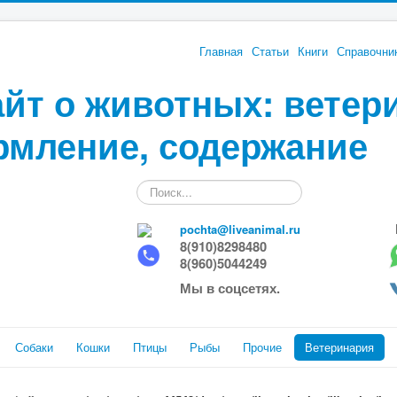
Главная
Статьи
Книги
Справочни
йт о животных: ветер
рмление, содержание
Искать...
pochta@liveanimal.ru
8(910)8298480
8(960)5044249
Мы в соцсетях.
Собаки
Кошки
Птицы
Рыбы
Прочие
Ветеринария