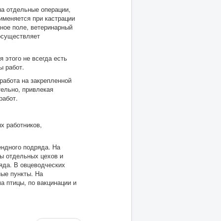
на отдельные операции,
именяется при кастрации
ное поле, ветеринарный
осуществляет
 этого не всегда есть
ы работ.
работа на закрепленной
тельно, привлекая
работ.
х работников,
ендного подряда. На
ы отдельных цехов и
яда. В овцеводческих
ные пункты. На
 птицы, по вакцинации и