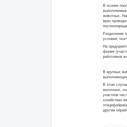
В основе поо
выполняемые 
животных. На
врач проводи
послеопераци
Разделение т
условия, поэ
На предприят
ферме (участ
работников ж
В крупных жи
выполняющих 
В этом случа
молочных, ск
участков час
хозяйствах в
птицефабрика
другим обраб