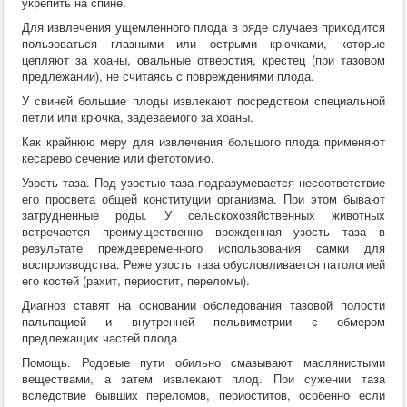
укрепить на спине.
Для извлечения ущемленного плода в ряде случаев приходится
пользоваться глазными или острыми крючками, которые
цепляют за хоаны, овальные отверстия, крестец (при тазовом
предлежании), не считаясь с повреждениями плода.
У свиней большие плоды извлекают посредством специальной
петли или крючка, задеваемого за хоаны.
Как крайнюю меру для извлечения большого плода применяют
кесарево сечение или фетотомию.
Узость таза. Под узостью таза подразумевается несоответствие
его просвета общей конституции организма. При этом бывают
затрудненные роды. У сельскохозяйственных животных
встречается преимущественно врожденная узость таза в
результате преждевременного использования самки для
воспроизводства. Реже узость таза обусловливается патологией
его костей (рахит, периостит, переломы).
Диагноз ставят на основании обследования тазовой полости
пальпацией и внутренней пельвиметрии с обмером
предлежащих частей плода.
Помощь. Родовые пути обильно смазывают маслянистыми
веществами, а затем извлекают плод. При сужении таза
вследствие бывших переломов, периоститов, особенно если