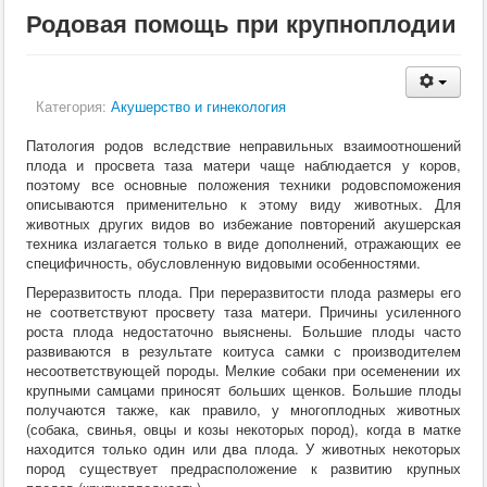
Кормление
Родовая помощь при крупноплодии
Пушные звери
Пчелы
Экзотические животные
Ветеринария
Категория:
Акушерство и гинекология
Ветеринария
По животным
Патология родов вследствие неправильных взаимоотношений
Крс
плода и просвета таза матери чаще наблюдается у коров,
Мрс
поэтому все основные положения техники родовспоможения
Лошадей
описываются применительно к этому виду животных. Для
Свиньи
животных других видов во избежание повторений акушерская
Собаки
техника излагается только в виде дополнений, отражающих ее
Кошки
специфичность, обусловленную видовыми особенностями.
Птицы
Рыбы
Переразвитость плода. При переразвитости плода размеры его
Кролики
не соответствуют просвету таза матери. Причины усиленного
Пушные
роста плода недостаточно выяснены. Большие плоды часто
Пчелы
развиваются в результате коитуса самки с производителем
Экзотические животные
несоответствующей породы. Мелкие собаки при осеменении их
Заразные заболевания
крупными самцами приносят больших щенков. Большие плоды
Инвазионные болезни
получаются также, как правило, у многоплодных животных
Инфекционные заболевания
(собака, свинья, овцы и козы некоторых пород), когда в матке
Терапия
находится только один или два плода. У животных некоторых
Гинекология
пород существует предрасположение к развитию крупных
Диагностика