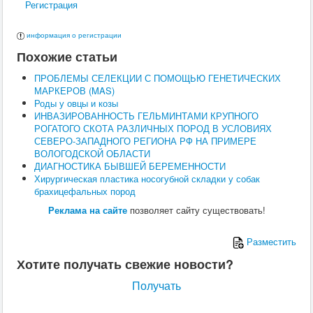
Регистрация
Поведение
Кормление
Кошки
информация о регистрации
Ветеринария
Похожие статьи
Хирургия
Диагностика
ПРОБЛЕМЫ СЕЛЕКЦИИ С ПОМОЩЬЮ ГЕНЕТИЧЕСКИХ
Терапия
МАРКЕРОВ (MAS)
Заразные заболевания
Роды у овцы и козы
Инфекционные заболевания
ИНВАЗИРОВАННОСТЬ ГЕЛЬМИНТАМИ КРУПНОГО
Инвазионные заболевания
РОГАТОГО СКОТА РАЗЛИЧНЫХ ПОРОД В УСЛОВИЯХ
Кормление
СЕВЕРО-ЗАПАДНОГО РЕГИОНА РФ НА ПРИМЕРЕ
Поведение
ВОЛОГОДСКОЙ ОБЛАСТИ
Воспроизводство
ДИАГНОСТИКА БЫВШЕЙ БЕРЕМЕННОСТИ
Птицы
Хирургическая пластика носогубной складки у собак
Ветеринария
брахицефальных пород
Анатомия и физиология
Разведение
Реклама на сайте
позволяет сайту существовать!
Воспроизводство
Рыбы
Разместить
Ветеринария
Выращивание
Хотите получать свежие новости?
Кормление
Прочие
Получать
Кролики
Ветеринария