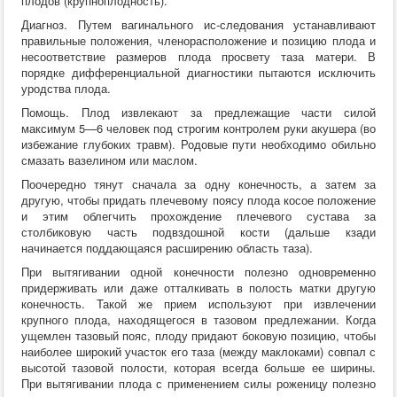
плодов (крупноплодность).
Хирургия
Диагноз. Путем вагинального ис-следования устанавливают
ВСЭ
правильные положения, членорасположение и позицию плода и
Лекарственные препараты
несоответствие размеров плода просвету таза матери. В
Токсикология
порядке дифференциальной диагностики пытаются исключить
Зоогигиена
уродства плода.
Патанатомия
Интересное
Помощь. Плод извлекают за предлежащие части силой
Кормление
максимум 5—6 человек под строгим контролем руки акушера (во
избежание глубоких травм). Родовые пути необходимо обильно
смазать вазелином или маслом.
Поочередно тянут сначала за одну конечность, а затем за
другую, чтобы придать плечевому поясу плода косое положение
и этим облегчить прохождение плечевого сустава за
столбиковую часть подвздошной кости (дальше кзади
начинается поддающаяся расширению область таза).
При вытягивании одной конечности полезно одновременно
придерживать или даже отталкивать в полость матки другую
конечность. Такой же прием используют при извлечении
крупного плода, находящегося в тазовом предлежании. Когда
ущемлен тазовый пояс, плоду придают боковую позицию, чтобы
наиболее широкий участок его таза (между маклоками) совпал с
высотой тазовой полости, которая всегда больше ее ширины.
При вытягивании плода с применением силы роженицу полезно