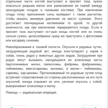
отдельные части костей выступают в просвет таза, нужно
опасаться разрыва матки или размозжения ее тканей (между
проходящим плодом и тазовыми костями). При извлечении
плода точку приложения силы выбирают с таким расчетом,
чтобы оказать минимум давления на место сужения. Этого
достигают поочередным натяжением то одной, то другой
конечности, как при извлечении переразвитого плода. Если в
просвет таза выступают ост-рые концы костей или он очень
сильно сужен, целесообразно сразу же приступить к фетотомии
или кесареву сечению.
Новообразования в тазовой полости. Опухоли в родовых путях,
затрудняющие родовой акт, иногда констатируют у коров и
собак, очень редко у животных других видов. Затруднения при
родах могут вызывать находящиеся во влагалище кисты
бартолиниевых желез, папилломы, фибромы, фибромиомы,
лейомиомы, миксосаркомы, ангиомы, в матке— лейомиомы,
саркомы, кар-циномы. Проталкиваемый по родовым путям плод
встречает сопротивление со стороны расположенных на его пути
опухолей, иногда отрывает их или, увлекая опухоль с собой,
выворачивает влагалище и матку.
Помощь — радикальная операция.