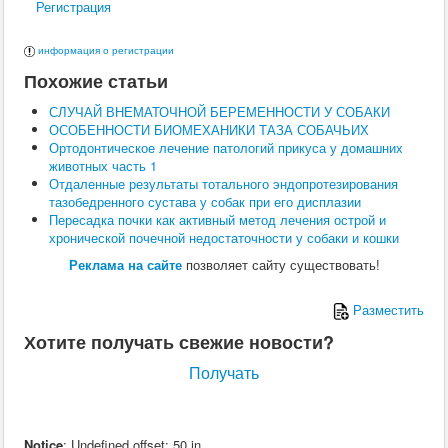
Регистрация
Поведение
Кормление
Кошки
информация о регистрации
Ветеринария
Похожие статьи
Хирургия
Диагностика
СЛУЧАЙ ВНЕМАТОЧНОЙ БЕРЕМЕННОСТИ У СОБАКИ
Терапия
ОСОБЕННОСТИ БИОМЕХАНИКИ ТАЗА СОБАЧЬИХ
Заразные заболевания
Ортодонтическое лечение патологий прикуса у домашних
Инфекционные заболевания
животных часть 1
Инвазионные заболевания
Отдаленные результаты тотального эндопротезирования
Кормление
тазобедренного сустава у собак при его дисплазии
Поведение
Пересадка почки как активный метод лечения острой и
Воспроизводство
хронической почечной недостаточности у собаки и кошки
Птицы
Ветеринария
Реклама на сайте
позволяет сайту существовать!
Анатомия и физиология
Разведение
Разместить
Воспроизводство
Рыбы
Хотите получать свежие новости?
Ветеринария
Выращивание
Получать
Кормление
Прочие
Кролики
Ветеринария
Notice
: Undefined offset: 50 in