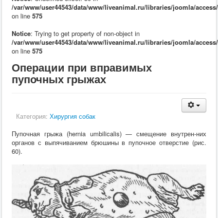
Кормление
/var/www/user44543/data/www/liveanimal.ru/libraries/joomla/access
Пушные звери
on line
575
Пчелы
Экзотические животные
Notice
: Trying to get property of non-object in
Ветеринария
/var/www/user44543/data/www/liveanimal.ru/libraries/joomla/access
Ветеринария
on line
575
По животным
Операции при вправимых
Крс
Мрс
пупочных грыжах
Лошадей
Свиньи
Собаки
Кошки
Категория:
Хирургия собак
Птицы
Рыбы
Пупочная грыжа (hernia umbilicalis) — смещение внутрен-них
Кролики
органов с выпячиванием брюшины в пупочное отверстие (рис.
Пушные
60).
Пчелы
Экзотические животные
Заразные заболевания
Инвазионные болезни
Инфекционные заболевания
Терапия
Гинекология
Диагностика