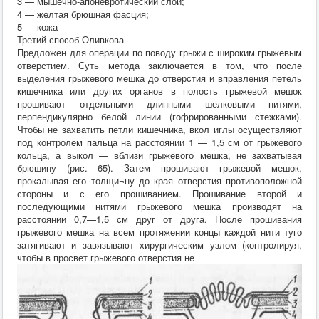
3 — мышечно-апоневротический слой;
4 — желтая брюшная фасция;
5 — кожа
Третий способ Оливкова
Предложен для операции по поводу грыжи с широким грыжевым
отверстием. Суть метода заключается в том, что после
выделения грыжевого мешка до отверстия и вправления петель
кишечника или других органов в полость грыжевой мешок
прошивают отдельными длинными шелковыми нитями,
перпендикулярно белой линии (гофрированными стежками).
Чтобы не захватить петли кишечника, вкол иглы осуществляют
под контролем пальца на расстоянии 1 — 1,5 см от грыжевого
кольца, а выкол — вблизи грыжевого мешка, не захватывая
брюшину (рис. 65). Затем прошивают грыжевой мешок,
прокалывая его толщи¬ну до края отверстия противоположной
стороны и с его прошиванием. Прошивание второй и
последующими нитями грыжевого мешка производят на
расстоянии 0,7—1,5 см друг от друга. После прошивания
грыжевого мешка на всем протяжении концы каждой нити туго
затягивают и завязывают хирургическим узлом (контролируя,
чтобы в просвет грыжевого отверстия не