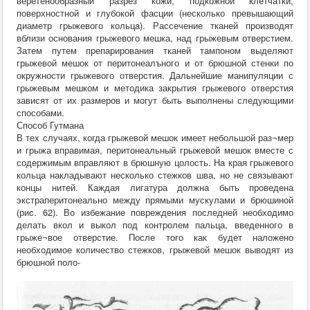
веретенообразный разрез кожи, подкожной клетчатки,
поверхностной и глубокой фасции (несколько превышающий
диаметр грыжевого кольца). Рассечение тканей производят
вблизи основания грыжевого мешка, над грыжевым отверстием.
Затем путем препарирования тканей тампоном выделяют
грыжевой мешок от перитонеалъного и от брюшной стенки по
окружности грыжевого отверстия. Дальнейшие манипуляции с
грыжевым мешком и методика закрытия грыжевого отверстия
зависят от их размеров и могут быть выполнены следующими
способами.
Способ Гутмана
В тех случаях, когда грыжевой мешок имеет небольшой раз¬мер
и грыжа вправимая, перитонеальный грыжевой мешок вместе с
содержимым вправляют в брюшную цолость. На края грыжевого
кольца накладывают несколько стежков шва, но не связывают
концы нитей. Каждая лигатура должна быть проведена
экстраперитонеально между прямыми мускулами и брюшиной
(рис. 62). Во избежание повреждения последней необходимо
делать вкол и выкол под контролем пальца, введенного в
грыже¬вое отверстие. После того как будет наложено
необходимое количество стежков, грыжевой мешок выводят из
брюшной поло-