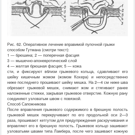
Рис. 62. Оперативное лечение вправимой пупочной грыжи
способом Гутмана (смотри текст):
1 — брюшина; 2 — поперечная фасция
3 — мышечно-апоневротический слой
4 — желтая брюшная фасция; 5 — кожа
сти, и фиксируют вблизи грыжевого кольца, сдавливают его
шейку кишечным жомом (жомом Кохера) и непосредственно
ниже последнего прошивают шейку мешка. На 2—4 см ниже шва
обрезают грыжевой мешок, снимают жом и стягивают ранее
наложенные стежки, закрывая грыжевое отверстие. Кожную рану
соединяют узловатым швом с повязкой.
Способ Сапожникова
После вправления грыжевого содержимого в брюшную полость
грыжевой мешок перекручивают по его продольной оси 2—3
раза, прошивают кетгутом для предупреждения раскручивания и
вправляют его в брюшную полость. Грыжевое кольцо зашивают
узловатыми швами типа Ламбера, после чего зашивают кожную