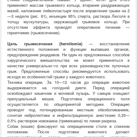
применяют массаж грыжевого кольца, втирание раздражающих
мазей, наложение лейкопластыря после вправления грыжи на 2
—3 недели (рис. 61), инъекции 95% спирта, раствора Люголя в
толщу мускулатуры, окружающей грыжевое кольцо. При
отсутствии эффекта проводят оперативное лечение —
гернитомию (грыжесечение).
Цель грыжесечения (hernitomia)
— восстановление
естественного положения и функции выпавших органов,
предупреждение рецидивов. Ни один из предложенных способов
хирургического вмешательства не может применяться в
качестве универсально¬го при всех разновидностях пупочных
грыж. Предложенные способы рекомендуется использовать
исходя из особенностей грыжи у каждого животного.
Техника операции. За 10—12 часов до операции животное
выдерживается на голодной диете. Перед операцией
освобождают кишечник и мочевой пузырь. У самцов очищают
препуциальный мешок. Подготовка операционного поля
осуществляется по общепринятой методике. Операцию
проводят под потенцированным местным обезболиванием,
сочетая нейролептики и инфильтрационную анестезию 0,25—
0,5% раствором новокаина (тримекаина) по линии разреза.
Собак (кошек) фиксируют на операционном столе в спинном
положении. После подготовки животного делают