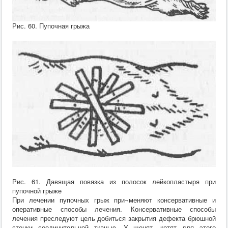
Хирургия
ВСЭ
Лекарственные препараты
Рис. 60. Пупочная грыжа
Токсикология
Зоогигиена
Патанатомия
Интересное
Кормление
Рис. 61. Давящая повязка из полосок лейкопластыря при
пупочной грыже
При лечении пупочных грыж при¬меняют консервативные и
оперативные способы лечения. Консервативные способы
лечения преследуют цель добиться закрытия дефекта брюшной
стенки соединительной тканью. У щенят, котят для этого