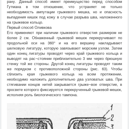
рану. Данный способ имеет преимущество перед способом
Гутмана в том отношении, что устраняет не только
необходимость ампутации грыжевого мешка, но и опасность
выпадения кишок под кожу в случае разрыва шва, наложенного
на грыжевое кольцо.
Первый способ Оливкова
Его применяют при наличии грыжевого отверстия размером не
более 2 см. Обнаженный грыжевой мешок перекручивают по
продольной оси на 360° и на его вершину накладывают
шелковую лигатуру, которую завязывают морским узлом. Затем
один конец лигатуры проводят через край грыжевого кольца и
выводят на рас¬стоянии приблизительно 3 мм через брюшную
стенку той же стороны. Другой конец лигатуры проводят таким
же порядком с противоположной стороны (рис. 63). Чтобы
сблизить края грыжевого кольца на всем протяжении,
необходимо наложить дополнительно два узловатых шва. При
стягивании концов нитей закрывается грыже¬вое отверстие, в
просвете которого фиксируется перекрученный грыжевой мешок,
исполняя роль биологического тампона.