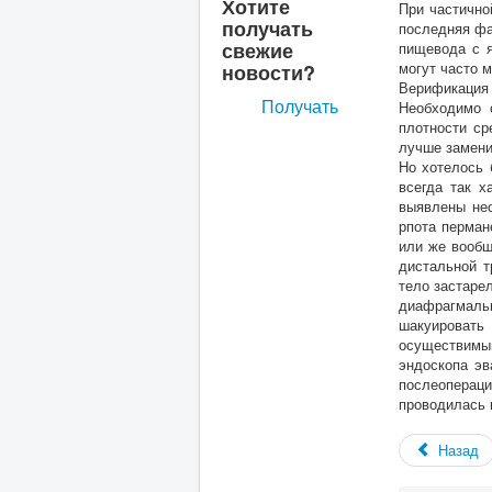
Хотите
При частично
получать
последняя фа
свежие
пищевода с я
могут часто 
новости?
Верификация 
Получать
Необходимо 
плотности ср
лучше замени
Но хотелось 
всегда так х
выявлены нес
рпота перман
или же вообщ
дистальной т
тело застаре
диафрагмальн
шакуировать
осуществимым
эндоскопа эв
послеоперац
проводилась 
Назад