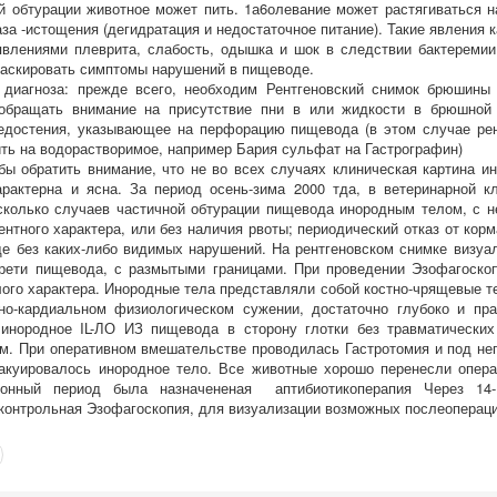
й обтурации животное может пить. 1а6олевание может растягиваться н
за -истощения (дегидратация и недостаточное питание). Такие явления
влениями плеврита, слабость, одышка и шок в следствии бактеремии
маскировать симптомы нарушений в пищеводе.
диагноза: прежде всего, необходим Рентгеновский снимок брюшины 
обращать внимание на присутствие пни в или жидкости в брюшной 
едостения, указывающее на перфорацию пищевода (в этом случае рен
ть на водорастворимое, например Бария сульфат на Гастрографин)
бы обратить внимание, что не во всех случаях клиническая картина и
арактерна и ясна. За период осень-зима 2000 тда, в ветеринарной 
колько случаев частичной обтурации пищевода инородным телом, с н
ентного характера, или без наличия рвоты; периодический отказ от корм
е без каких-либо видимых нарушений. На рентгеновском снимке визуа
рети пищевода, с размытыми границами. При проведении Эзофагоско
лого характера. Инородные тела представляли собой костно-чрящевые т
о-кардиальном физиологическом сужении, достаточно глубоко и пра
 инородное IL-ЛО ИЗ пищевода в сторону глотки без травматически
. При оперативном вмешательстве проводилась Гастротомия и под не
акуировалось инородное тело. Все животные хорошо перенесли опера
ионный период была назначененая аптибиотикоперапия Через 14
контрольная Эзофагоскопия, для визуализации возможных послеоперац