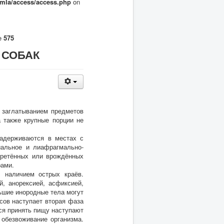
omla/access/access.php
on
ne
575
 СОБАК
 заглатыванием предметов
а также крупные порции не
задерживаются в местах с
иальное и лиафрагмально-
бретённых или врождённых
рами.
, наличием острых краёв.
й, анорексией, асфиксией,
ьшие инородные тела могут
сов наступает вторая фаза
ся принять пищу наступают
 обезвоживание организма.