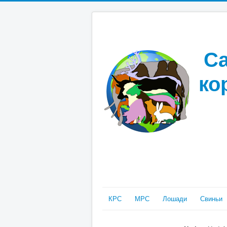
Са
ко
КРС
МРС
Лошади
Свиньи