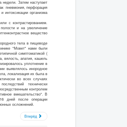
а недели. Затем наступает
 как пневмония, перфорация
 и интоксикации организма
или с контрастированием.
полости и на увеличение
тгенконтрастное вещество
нородного тела в пищеводе
клинике "Мовет" нами были
етипичной симптоматикой (
а, вялость, апатия, кашель
лизировалось уплотнение в
пии выявлялось инородное
ела, локализация их была в
ктически во всех случаях
х последствий технически
посредственным контролем
тивное вмешательство". В
-16 дней после операции
ионных осложнений.
Вперёд