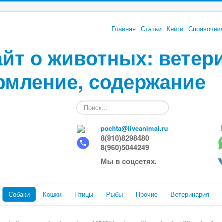
Главная
Статьи
Книги
Справочни
йт о животных: ветер
рмление, содержание
Искать...
pochta@liveanimal.ru
8(910)8298480
8(960)5044249
Мы в соцсетях.
Собаки
Кошки
Птицы
Рыбы
Прочие
Ветеринария