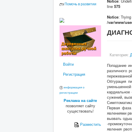
Notice
: Undefi
Помочь в развитии
line
575
Notice
: Trying
/var/www/user
ДИАГН
Категория:
Д
Войти
Попадание ин
различного р
Регистрация
пережеванной
Обтурация п
уменьшенной 
информация о
кардиальное
регистрации
сужений, выз
Реклама на сайте
Симптоматик
позволяет сайту
Первая фаза 
существовать!
явлениями рв
вызвать одыш
-промежуточн
Разместить
явления рвот