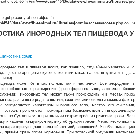
ned offset: 50 in
/var/www/user44543/data/www/liveanimal.ru/libraries/jo
 to get property of non-object in
44543/data/www/liveanimal.ru/libraries/joomla/access/access.php
on li
ОСТИКА ИНОРОДНЫХ ТЕЛ ПИЩЕВОДА У
иагностика собак
ородных тел в пищевод носит, как правило, случайный характер и с
ода (костно-хрящевые куски с костями мяса, палки, игрушки и т. д., 
 пиши)
ищевода может быть как полной, так и частичной. Все инородные 
способностью к расширению (крико-фарингеальное, аортально-бронх
 сужения) инородных тел может также происходить и в местах прио
ванных различного рода травмами, ожогами или онкологическими факто
а: определяется характером инородного тела, местом его фиксации
- острая, проявляется неожиданным беспокойством , гиперсаливацие
оты, но Суждением, а при наличии острых краёв и примесью крови. Бол
ку и кашель, симулируя картину обтурации трахеи. Через несколько ча
ая характеризующаяся сильной .шатией, анорексией. У собак пытающих
ы, причём сразу после кормления. При тотальной обтурации наступает