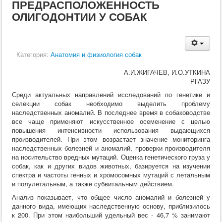
ПРЕДРАСПОЛОЖЕННОСТЬ
Кормление
ОЛИГОДОНТИИ У СОБАК
Пушные звери
Пчелы
Экзотические животные
Ветеринария
Ветеринария
Категория:
Анатомия и физиология собак
По животным
Крс
А.И.ЖИГАЧЕВ, И.О.УТКИНА
Мрс
РГАЗУ
Лошадей
Среди актуальных направлений исследований по генетике и
Свиньи
селекции собак необходимо выделить проблему
Собаки
наследственных аномалий. В последнее время в собаководстве
Кошки
все чаще применяют искусственное осеменение с целью
Птицы
повышения интенсивности использования выдающихся
Рыбы
производителей. При этом возрастает значение мониторинга
Кролики
наследственных болезней и аномалий, проверки производителя
Пушные
на носительство вредных мутаций. Оценка генетического груза у
Пчелы
собак, как и других видов животных, базируется на изучении
Экзотические животные
спектра и частоты генных и хромосомных мутаций с летальным
Заразные заболевания
и полулетальным, а также субвитальным действием.
Инвазионные болезни
Инфекционные заболевания
Анализ показывает, что общее число аномалий и болезней у
Терапия
данного вида, имеющих наследственную основу, приблизилось
Гинекология
к 200. При этом наибольший удельный вес - 46,7 % занимают
Диагностика