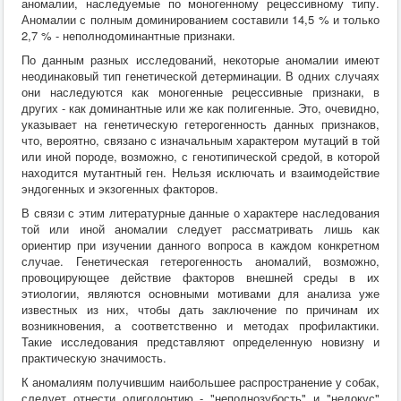
аномалии, наследуемые по моногенному рецессивному типу.
Хирургия
Аномалии с полным доминированием составили 14,5 % и только
ВСЭ
2,7 % - неполнодоминантные признаки.
Лекарственные препараты
По данным разных исследований, некоторые аномалии имеют
Токсикология
неодинаковый тип генетической детерминации. В одних случаях
Зоогигиена
они наследуются как моногенные рецессивные признаки, в
Патанатомия
других - как доминантные или же как полигенные. Это, очевидно,
Интересное
указывает на генетическую гетерогенность данных признаков,
Кормление
что, вероятно, связано с изначальным характером мутаций в той
или иной породе, возможно, с генотипической средой, в которой
находится мутантный ген. Нельзя исключать и взаимодействие
эндогенных и экзогенных факторов.
В связи с этим литературные данные о характере наследования
той или иной аномалии следует рассматривать лишь как
ориентир при изучении данного вопроса в каждом конкретном
случае. Генетическая гетерогенность аномалий, возможно,
провоцирующее действие факторов внешней среды в их
этиологии, являются основными мотивами для анализа уже
известных из них, чтобы дать заключение по причинам их
возникновения, а соответственно и методах профилактики.
Такие исследования представляют определенную новизну и
практическую значимость.
К аномалиям получившим наибольшее распространение у собак,
следует отнести олигодонтию - "неполнозубость" и "недокус"