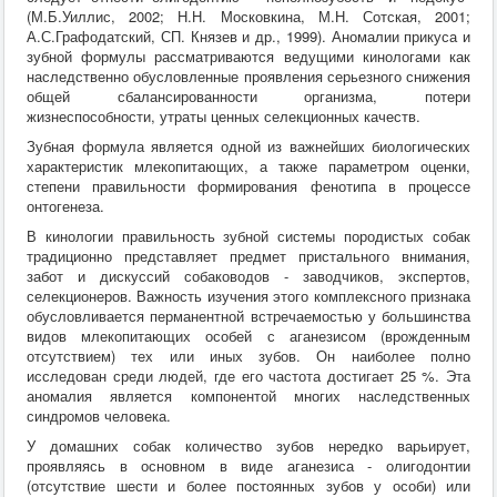
(М.Б.Уиллис, 2002; Н.Н. Московкина, М.Н. Сотская, 2001;
А.С.Графодатский, СП. Князев и др., 1999). Аномалии прикуса и
зубной формулы рассматриваются ведущими кинологами как
наследственно обусловленные проявления серьезного снижения
общей сбалансированности организма, потери
жизнеспособности, утраты ценных селекционных качеств.
Зубная формула является одной из важнейших биологических
характеристик млекопитающих, а также параметром оценки,
степени правильности формирования фенотипа в процессе
онтогенеза.
В кинологии правильность зубной системы породистых собак
традиционно представляет предмет пристального внимания,
забот и дискуссий собаководов - заводчиков, экспертов,
селекционеров. Важность изучения этого комплексного признака
обусловливается перманентной встречаемостью у большинства
видов млекопитающих особей с аганезисом (врожденным
отсутствием) тех или иных зубов. Он наиболее полно
исследован среди людей, где его частота достигает 25 %. Эта
аномалия является компонентой многих наследственных
синдромов человека.
У домашних собак количество зубов нередко варьирует,
проявляясь в основном в виде аганезиса - олигодонтии
(отсутствие шести и более постоянных зубов у особи) или