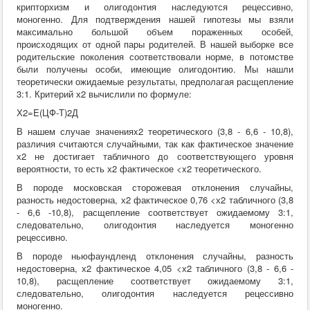
крипторхизм и олигодонтия наследуются рецессивно,
моногенно. Для подтверждения нашей гипотезы мы взяли
максимально большой объем пораженных особей,
происходящих от одной пары родителей. В нашей выборке все
родительские поколения соответствовали норме, в потомстве
были получены особи, имеющие олигодонтию. Мы нашли
теоретически ожидаемые результаты, предполагая расщепление
3:1. Критерий х2 вычислили по формуле:
Х2=E(ЦФ-Т)2Д
В нашем случае значенияx2 теоретического (3,8 - 6,6 - 10,8),
различия считаются случайными, так как фактическое значение
х2 не достигает табличного до соответствующего уровня
вероятности, то есть х2 фактическое <x2 теоретического.
В породе московская сторожевая отклонения случайны,
разность недостоверна, х2 фактическое 0,76 <х2 табличного (3,8
- 6,6 -10,8), расщепление соответствует ожидаемому 3:1,
следовательно, олигодонтия наследуется моногенно
рецессивно.
В породе ньюфаундленд отклонения случайны, разность
недостоверна, х2 фактическое 4,05 <х2 табличного (3,8 - 6,6 -
10,8), расщепление соответствует ожидаемому 3:1,
следовательно, олигодонтия наследуется рецессивно
моногенно.