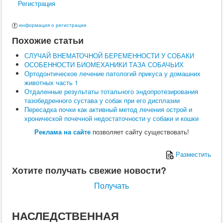
Регистрация
Поведение
Кормление
Кошки
информация о регистрации
Ветеринария
Похожие статьи
Хирургия
Диагностика
СЛУЧАЙ ВНЕМАТОЧНОЙ БЕРЕМЕННОСТИ У СОБАКИ
Терапия
ОСОБЕННОСТИ БИОМЕХАНИКИ ТАЗА СОБАЧЬИХ
Заразные заболевания
Ортодонтическое лечение патологий прикуса у домашних
Инфекционные заболевания
животных часть 1
Инвазионные заболевания
Отдаленные результаты тотального эндопротезирования
Кормление
тазобедренного сустава у собак при его дисплазии
Поведение
Пересадка почки как активный метод лечения острой и
Воспроизводство
хронической почечной недостаточности у собаки и кошки
Птицы
Ветеринария
Реклама на сайте
позволяет сайту существовать!
Анатомия и физиология
Разведение
Разместить
Воспроизводство
Рыбы
Хотите получать свежие новости?
Ветеринария
Выращивание
Получать
Кормление
Прочие
Кролики
НАСЛЕДСТВЕННАЯ
Ветеринария