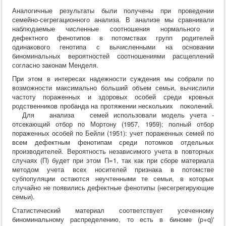
Аналогичные результаты были получены при проведении
семейно-сегрегационного анализа. В анализе мы сравнивали
наблюдаемые численные соотношения нормального и
дефектного фенотипов в потомствах групп родителей
одинакового генотипа с вычисленными на основании
биноминальных вероятностей соотношениями расщеплений
согласно законам Менделя.
При этом в интересах надежности суждения мы собрали по
возможности максимально больший объем семьи, вычислили
частоту пораженных и здоровых особей среди кровных
родственников пробанда на протяжении нескольких поколений.
Для анализа семей использовали модель учета -
отсекающий отбор по Мортону (1957, 1959); полный отбор
пораженных особей по Бейли (1951): учет пораженных семей по
всем дефектным фенотипам среди потомков отдельных
производителей. Вероятность независимого учета в повторных
случаях (П) будет при этом П=1, так как при сборе материала
методом учета всех носителей признака в потомстве
субпопуляции остаются неучтенными те семьи, в которых
случайно не появились дефектные фенотипы (несегрегирующие
семьи).
Статистический материал соответствует усеченному
биноминальному распределению, то есть в биноме (p+q)'