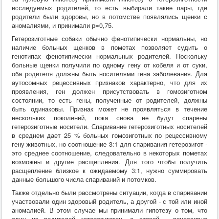
исследуемых родителей, то есть выбирали такие пары, где
родители были здоровы, но в потомстве появлялись щенки с
аномалиями, и принимали р=0,75.
Гетерозиготные собаки обычно фенотипически нормальны, но
наличие больных щенков в пометах позволяет судить о
генотипах фенотипически нормальных родителей. Поскольку
больные щенки получили по одному гену от кобеля и от суки,
оба родителя должны быть носителями гена заболевания. Для
аутосомных рецессивных признаков характерно, что для их
проявления, ген должен присутствовать в гомозиготном
состоянии, то есть гены, полученные от родителей, должны
быть одинаковы. Признак может не проявляться в течение
нескольких поколений, пока снова не будут спарены
гетерозиготные носители. Спаривание гетерозиготных носителей
в среднем дает 25 % больных гомозиготных по рецессивному
гену животных, но соотношение 3:1 для спаривания гетерозигот -
это среднее соотношение, следовательно в некоторых пометах
возможны и другие расщепления. Для того чтобы получить
расщепление близкое к ожидаемому 3:1, нужно суммировать
данные большого числа спариваний и потомков.
Также отдельно были рассмотрены ситуации, когда в спаривании
участвовали один здоровый родитель, а другой - с той или иной
аномалией. В этом случае мы принимали гипотезу о том, что
один из родителей гетерозиготен, а второй - рецессивно