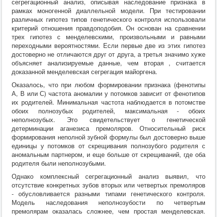
сегрегационный анализ, описывая наследование признака в
рамках моногенной диаллельной модели. При тестировании
различных гипотез типов генетического контроля использовали
критерий отношения правдоподобия. Он основан на сравнении
трех гипотез с менделевскими, произвольными и равными
переходными вероятностями. Если первые две из этих гипотез
достоверно не отличаются друг от друга, а третья значимо хуже
объясняет анализируемые данные, чем вторая , считается
доказанной менделевская сегрегация майоргена.
Оказалось, что при любом формировании признака (фенотипы
А, В или С) частота аномалии у потомков зависит от фенотипов
их родителей. Минимальная частота наблюдается в потомстве
обоих полнозубых родителей, максимальная - обоих
неполнозубых. Это свидетельствует о генетической
детерминации аганезиса премоляров. Относительный риск
формирования неполной зубной формулы был достоверно выше
единицы у потомков от скрещивания полнозубого родителя с
аномальным партнером, и еще больше от скрещиваний, где оба
родителя были неполнозубыми.
Однако комплексный сегрегационный анализ выявил, что
отсутствие конкретных зубов вторых или четвертых премоляров
- обусловливается разными типами генетического контроля.
Модель наследования неполнозубости по четвертым
премолярам оказалась сложнее, чем простая менделевская.