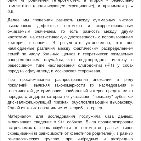
гомозиготен (анализирующее скрещивание), и принимали р =
0,5.
Далее мы проверили разность между суммарным числом
выявленных дефектных потомков и скорректированным
ожидаемым значением, то есть разность между двумя
частотами, на статистическую достоверность с использованием
критерия согласия. В результате установлено, что все
наблюдаемые различия между фактическим распределением
семей по числу больных щенков и теоретически ожидаемым
распределением случайны, что подтверждает гипотезу о
рецессивном типе наследования олигодонтии (-Р1) у собак
пород ньюфаундленд и московская сторожевая.
При прослеживании распространения аномалий в ряду
поколений, выясняя закономерности их наследования и
генетической детерминации, наибольший интерес представляют
породы, стандарты которых не указывают "нехватку" зубов как
дисквалифицирующий признак, обусловливающий выбраковку.
Одной из таких пород является керриблю-терьер.
Материалом для исследования послужила база данных,
включавшая сведения о 911 собаках. Была проанализирована
встречаемость неполнозубости в потомстве разных типов
скрещиваний (в зависимости от фенотипов родителей), в разных
генеалогических группах, при инбредных и аутбредных