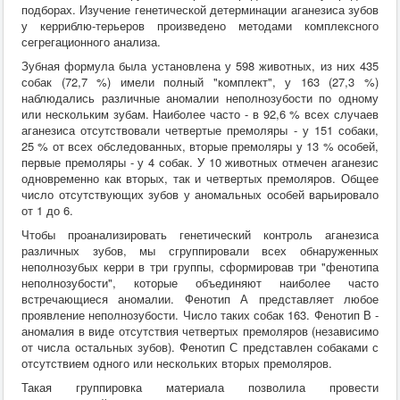
подборах. Изучение генетической детерминации аганезиса зубов
у керриблю-терьеров произведено методами комплексного
сегрегационного анализа.
Зубная формула была установлена у 598 животных, из них 435
собак (72,7 %) имели полный "комплект", у 163 (27,3 %)
наблюдались различные аномалии неполнозубости по одному
или нескольким зубам. Наиболее часто - в 92,6 % всех случаев
аганезиса отсутствовали четвертые премоляры - у 151 собаки,
25 % от всех обследованных, вторые премоляры у 13 % особей,
первые премоляры - у 4 собак. У 10 животных отмечен аганезис
одновременно как вторых, так и четвертых премоляров. Общее
число отсутствующих зубов у аномальных особей варьировало
от 1 до 6.
Чтобы проанализировать генетический контроль аганезиса
различных зубов, мы сгруппировали всех обнаруженных
неполнозубых керри в три группы, сформировав три "фенотипа
неполнозубости", которые объединяют наиболее часто
встречающиеся аномалии. Фенотип А представляет любое
проявление неполнозубости. Число таких собак 163. Фенотип В -
аномалия в виде отсутствия четвертых премоляров (независимо
от числа остальных зубов). Фенотип С представлен собаками с
отсутствием одного или нескольких вторых премоляров.
Такая группировка материала позволила провести