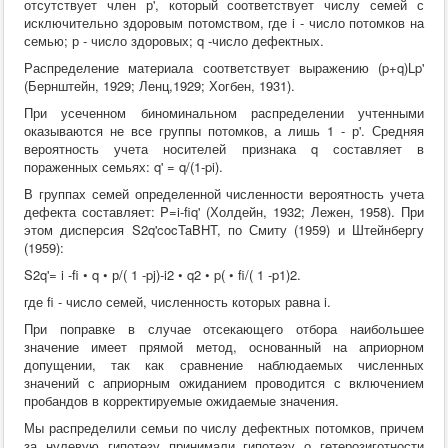
отсутствует член р', который соответствует числу семей с
исключительно здоровым потомством, где i - число потомков на
семью; р - число здоровых; q -число дефектных.
Распределение материала соответствует выражению (p+q)Lp'
(Бернштейн, 1929; Ленц,1929; Хогбен, 1931).
При усеченном биноминальном распределении учтенными
оказываются не все группы потомков, а лишь 1 - р'. Средняя
вероятность учета носителей признака q составляет в
пораженных семьях: q' = q/(1-pi).
В группах семей определенной численности вероятность учета
дефекта составляет: P=i-fiq' (Холдейн, 1932; Лежен, 1958). При
этом дисперсия S2q'cocTaBHT, по Смиту (1959) и Штейнбергу
(1959):
S2q'= i -fi • q • р/( 1 -pj)-i2 • q2 • p( • fi/( 1 -p1)2.
где fi - число семей, численность которых равна i.
При поправке в случае отсекающего отбора наибольшее
значение имеет прямой метод, основанный на априорном
допущении, так как сравнение наблюдаемых численных
значений с априорным ожиданием проводится с включением
пробандов в корректируемые ожидаемые значения.
Мы распределили семьи по числу дефектных потомков, причем
за нулевую гипотезу принимали гипотезу о гетерозиготности