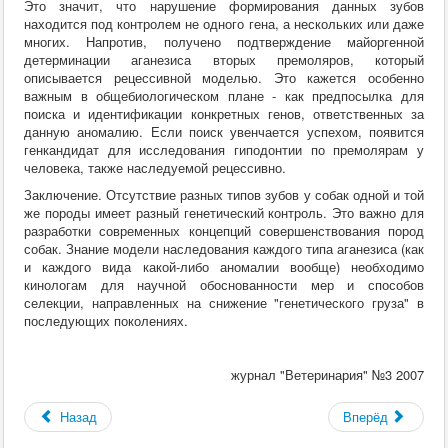
Это значит, что нарушение формирования данных зубов
находится под контролем не одного гена, а нескольких или даже
многих. Напротив, получено подтверждение майоргенной
детерминации аганезиса вторых премоляров, который
описывается рецессивной моделью. Это кажется особенно
важным в общебиологическом плане - как предпосылка для
поиска и идентификации конкретных генов, ответственных за
данную аномалию. Если поиск увенчается успехом, появится
генкандидат для исследования гиподонтии по премолярам у
человека, также наследуемой рецессивно.
Заключение. Отсутствие разных типов зубов у собак одной и той
же породы имеет разный генетический контроль. Это важно для
разработки современных концепций совершенствования пород
собак. Знание модели наследования каждого типа аганезиса (как
и каждого вида какой-либо аномалии вообще) необходимо
кинологам для научной обоснованности мер и способов
селекции, направленных на снижение "генетического груза" в
последующих поколениях.
журнал "Ветеринария" №3 2007
Назад
Вперёд