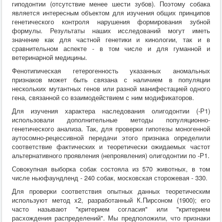
гиподонтии (отсутствие менее шести зубов). Поэтому собака
является интересным объектом для изучения общих принципов
генетического контроля нарушения формирования зубной
формулы. Результаты наших исследований могут иметь
значение как для частной генетики и кинологии, так и в
сравнительном аспекте - в том числе и для гуманной и
ветеринарной медицины.
Фенотипическая гетерогенность указанных аномальных
признаков может быть связана с наличием в популяции
нескольких мутантных генов или разной манифестацией одного
гена, связанной со взаимодействием с ним модификаторов.
Для изучения характера наследования олигодонтии (-Р1)
использовали дополнительные методы популяционно-
генетического анализа. Так, для проверки гипотезы моногенной
аутосомно-рецессивной передачи этого признака определили
соответствие фактических и теоретически ожидаемых частот
альтернативного проявления (непроявления) олигодонтии по -Р1.
Совокупная выборка собак состояла из 570 животных, в том
числе ньюфаундленд - 240 собак, московская сторожевая - 330.
Для проверки соответствия опытных данных теоретическим
используют метод x2, разработанный К.Пирсоном (1900); его
часто называют "критерием согласия" или "критерием
расхождения распределений". Мы предположили, что признаки