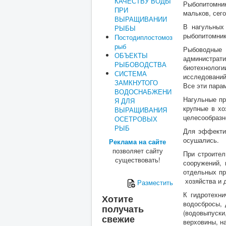
КАЧЕСТВУ ВОДЫ
Рыбопитомни
ПРИ
мальков, сего
ВЫРАЩИВАНИИ
В нагульных
РЫБЫ
рыбопитомник
Постодиплостомоз
рыб
Рыбоводные 
ОБЪЕКТЫ
администрат
РЫБОВОДСТВА
биотехнолог
СИСТЕМА
исследований
ЗАМКНУТОГО
Все эти пара
ВОДОСНАБЖЕНИ
Нагульные пр
Я ДЛЯ
крупные в хо
ВЫРАЩИВАНИЯ
целесообразн
ОСЕТРОВЫХ
РЫБ
Для эффектив
осушались.
Реклама на сайте
позволяет сайту
При строител
существовать!
сооружений,
отдельных пр
хозяйства и 
Разместить
К гидротехн
Хотите
водосбросы, 
получать
(водовыпуск
свежие
верховины, н