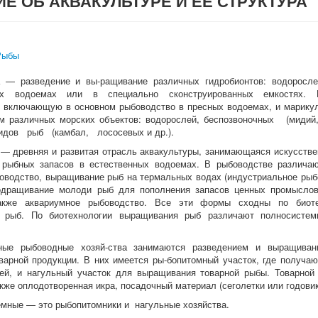
Е ОБ АКВАКУЛЬТУРЕ И ЕЕ СТРУКТУРА
Рыбы
а — разведение и вы-ращивание различных гидробионтов: водоросле
ных водоемах или в специально сконструированных емкостях. 
, включающую в основном рыбоводство в пресных водоемах, и марикул
м различных морских объектов: водорослей, беспозвоночных (миди
идов рыб (камбал, лососевых и др.).
— древняя и развитая отрасль аквакультуры, занимающаяся искусств
 рыбных запасов в естественных водоемах. В рыбоводстве различаю
оводство, выращивание рыб на термальных водах (индустриальное рыбо
подращивание молоди рыб для пополнения запасов ценных промыслов
акже аквариумное рыбоводство. Все эти формы сходны по биоте
 рыб. По биотехнологии выращивания рыб различают полносистем
ные рыбоводные хозяй-ства занимаются разведением и выращива
варной продукции. В них имеется ры-бопитомный участок, где получа
ей, и нагульный участок для выращивания товарной рыбы. Товарной 
акже оплодотворенная икра, посадочный материал (сеголетки или годовик
мные — это рыбопитомники и нагульные хозяйства.