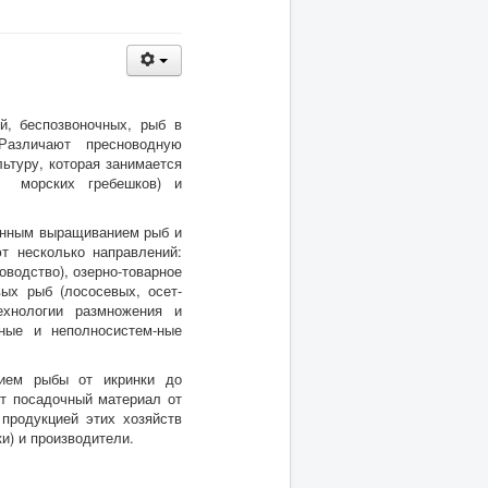
й, беспозвоночных, рыб в
Различают пресноводную
ьтуру, которая занимается
й, морских гребешков) и
енным выращиванием рыб и
т несколько направлений:
водство), озерно-товарное
ых рыб (лососевых, осет-
хнологии размножения и
ные и неполносистем-ные
нием рыбы от икринки до
ют посадочный материал от
продукцией этих хозяйств
и) и производители.