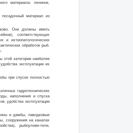
ого материала: личинок,
я посадочный материал из
аково. Они должны иметь
ейнов), соответствующих
х и ихтиопатологических
актических обработок рыб.
.
ы этой категории наиболее
удобства эксплуатации их
обы при спуске полностью
зличных гидротехнических
оды, наполнения и спуска
ов, удобства эксплуатации
тины и дамбы, паводковые
ы, сооружения на каналах
йства), рыбоулови-тели,