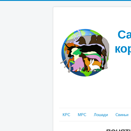
Са
ко
КРС
МРС
Лошади
Свиньи