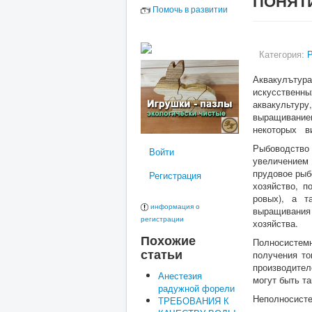
ПОНЯТИ
Помочь в развитии
Категория:
Аквакулътур
искусствен
аквакультуру
выращивание
некоторых в
Рыбоводство 
Войти
увеличением
прудовое рыб
Регистрация
хозяйство, 
ровых), а т
информация о
выращивания
регистрации
хозяйства.
Похожие
Полносистем
статьи
получения то
производител
Анестезия
могут быть т
радужной форели
Неполносисте
ТРЕБОВАНИЯ К