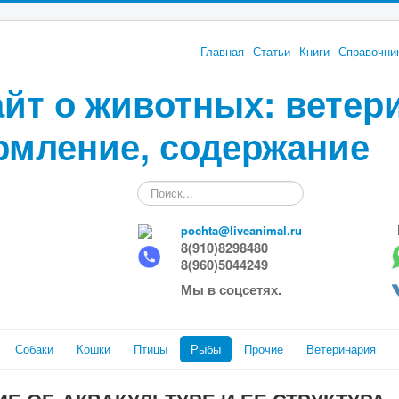
Главная
Статьи
Книги
Справочни
йт о животных: ветер
рмление, содержание
Искать...
pochta@liveanimal.ru
8(910)8298480
8(960)5044249
Мы в соцсетях.
Собаки
Кошки
Птицы
Рыбы
Прочие
Ветеринария