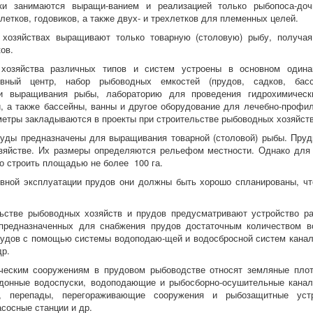
ки занимаются выращи-ванием и реализацией только рыбопоса-дочн
летков, годовиков, а также двух- и трехлетков для племенных целей.
 хозяйствах выращивают только товарную (столовую) рыбу, получа
ов.
хозяйства различных типов и систем устроены в основном один
ивный центр, набор рыбоводных емкостей (прудов, садков, басс
ии выращивания рыбы, лабораторию для проведения гидрохимически
, а также бассейны, ванны и другое оборудование для лечебно-профил
метры закладываются в проекты при строительстве рыбоводных хозяйств
уды предназначены для выращивания товарной (столовой) рыбы. Пруд
зяйстве. Их размеры определяются рельефом местности. Однако для 
о строить площадью не более 100 га.
ной эксплуатации прудов они должны быть хорошо спланированы, чт
ьстве рыбоводных хозяйств и прудов предусматривают устройство ра
 предназначенных для снабжения прудов достаточным количеством в
удов с помощью системы водоподаю-щей и водосбросной систем канал
др.
ическим сооружениям в прудовом рыбоводстве относят земляные пло
донные водоспуски, водоподающие и рыбосборно-осушительные канал
и, перепады, перегораживающие сооружения и рыбозащитные устро
асосные станции и др.