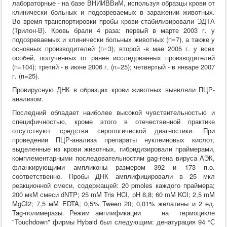
лабораторные - на базе ВНИИВВиМ, используя образцы крови от
клинически больных и подозреваемых в заражении животных.
Во время транспортировки пробы крови стабилизировали ЭДТА
(Трилон-В). Кровь брали 4 раза: первый в марте 2003 г. у
подозреваемых и клинически больных животных (п=7), а также у
основных производителей (п=3); второй -в мае 2005 г. у всех
особей, полученных от ранее исследованных производителей
(п=104); третий - в июне 2006 г. (п=25); четвертый - в январе 2007
г. (п=25).
Провирусную ДНК в образцах крови животных выявляли ПЦР-
анализом.
Последний обладает наиболее высокой чувствительностью и
специфичностью, кроме этого в отечественной практике
отсутствуют средства серологической диагностики. При
проведении ПЦР-анализа препараты нуклеиновых кислот,
выделенные из крови животных, гибридизировали праймерами,
комплементарными последовательностям gag-гена вируса АЭК,
фланкирующими ампликоны размером 392 и 173 п.о.
соответственно. Пробы ДНК амплифицировали в 25 мкл
реакционной смеси, содержащей: 20 pmoles каждого праймера;
200 мкМ смеси dNTP; 25 mM Tris HCI, рН 8,8; 60 mM KCI; 2,5 mM
MgCI2; 7,5 мМ EDTA; 0,5% Tween 20; 0,01% желатины и 2 ед.
Tag-полимеразы. Режим амплификации на термоцикле
"Touchdown" фирмы Hybaid был следующим: денатурация 94 °С