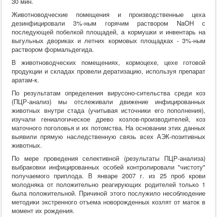
30 мин.
Животноводческие помещения и производственные цеха
дезинфицировали 3%-ным горячим раствором NaOH с
последующей побелкой площадей, а кормушки и инвентарь на
выгульных двориках и летних кормовых площадках - 3%-ным
раствором формальдегида.
В животноводческих помещениях, кормоцехе, цехе готовой
продукции и складах провели дератизацию, используя препарат
аратам-к.
По результатам определения вирусоно-сительства среди коз
(ПЦР-анализ) мы отслеживали движение инфицированных
животных внутри стада (учитывая источники его пополнения),
изучали гениалогическое древо козлов-производителей, коз
маточного поголовья и их потомства. На основании этих данных
выявили прямую наследственную связь всех АЭК-позитивных
животных.
По мере проведения селективной (результаты ПЦР-анализа)
выбраковки инфицированных особей контролировали "чистоту"
получаемого приплода. В январе 2007 г. из 25 проб крови
молодняка от положительно реагирующих родителей только 1
была положительной. Причиной этого послужило несоблюдение
методики экстренного отъема новорожденных козлят от маток в
момент их рождения.