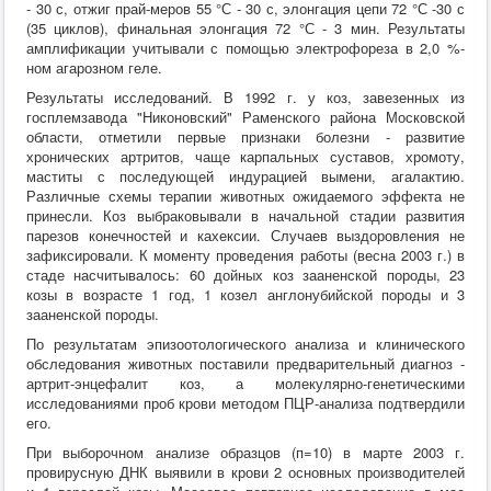
- 30 с, отжиг прай-меров 55 °С - 30 с, элонгация цепи 72 °С -30 с
(35 циклов), финальная элонгация 72 °С - 3 мин. Результаты
амплификации учитывали с помощью электрофореза в 2,0 %-
ном агарозном геле.
Результаты исследований. В 1992 г. у коз, завезенных из
госплемзавода "Никоновский" Раменского района Московской
области, отметили первые признаки болезни - развитие
хронических артритов, чаще карпальных суставов, хромоту,
маститы с последующей индурацией вымени, агалактию.
Различные схемы терапии животных ожидаемого эффекта не
принесли. Коз выбраковывали в начальной стадии развития
парезов конечностей и кахексии. Случаев выздоровления не
зафиксировали. К моменту проведения работы (весна 2003 г.) в
стаде насчитывалось: 60 дойных коз зааненской породы, 23
козы в возрасте 1 год, 1 козел англонубийской породы и 3
зааненской породы.
По результатам эпизоотологического анализа и клинического
обследования животных поставили предварительный диагноз -
артрит-энцефалит коз, а молекулярно-генетическими
исследованиями проб крови методом ПЦР-анализа подтвердили
его.
При выборочном анализе образцов (п=10) в марте 2003 г.
провирусную ДНК выявили в крови 2 основных производителей