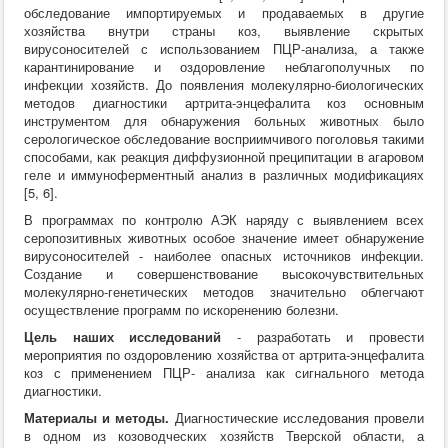
обследование импортируемых и продаваемых в другие
Хирургия
хозяйства внутри страны коз, выявление скрытых
ВСЭ
вирусоносителей с использованием ПЦР-анализа, а также
Лекарственные препараты
карантинирование и оздоровление неблагополучных по
Токсикология
инфекции хозяйств. До появления молекулярно-биологических
Зоогигиена
методов диагностики артрита-энцефалита коз основным
Патанатомия
инструментом для обнаружения больных животных было
Интересное
серологическое обследование восприимчивого поголовья такими
Кормление
способами, как реакция диффузионной преципитации в агаровом
геле и иммуноферментный анализ в различных модификациях
[5, 6].
В программах по контролю АЭК наряду с выявлением всех
серопозитивных животных особое значение имеет обнаружение
вирусоносителей - наиболее опасных источников инфекции.
Создание и совершенствование высокочувствительных
молекулярно-генетических методов значительно облегчают
осуществление программ по искоренению болезни.
Цель наших исследований
- разработать и провести
мероприятия по оздоровлению хозяйства от артрита-энцефалита
коз с применением ПЦР- анализа как сигнального метода
диагностики.
Материалы и методы.
Диагностические исследования провели
в одном из козоводческих хозяйств Тверской области, а