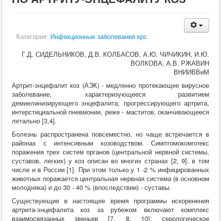
Кормление
Пушные звери
Пчелы
Экзотические животные
Категория:
Инфекционные заболевания крс
Ветеринария
Ветеринария
Г.Д. СИДЕЛЬНИКОВ, Д.В. КОЛБАСОВ, А.Ю. ЧИЧИКИН, И.Ю.
По животным
ВОЛКОВА, А.В. РЖАВИН
Крс
ВНИИВВиМ
Мрс
Артрит-энцефалит коз (АЭК) - медленно протекающее вирусное
Лошадей
заболевание, характеризующееся развитием
Свиньи
демиелинизирующего энцефалита, прогрессирующего артрита,
Собаки
интерстициальной пневмонии, реже - маститов, оканчивающееся
Кошки
летально [3,4].
Птицы
Рыбы
Болезнь распространена повсеместно, но чаще встречается в
Кролики
районах с интенсивным козоводством. Симптомокомплекс
Пушные
поражения трех систем органов (центральной нервной системы,
Пчелы
суставов, легких) у коз описан во многих странах [2, 9], в том
Экзотические животные
числе и в России [1]. При этом только у 1 -2 % инфицированных
Заразные заболевания
животных поражается центральная нервная система (в основном
Инвазионные болезни
молодняка) и до 30 - 40 % (впоследствии) - суставы.
Инфекционные заболевания
Существующие в настоящее время программы искоренения
Терапия
артрита-энцефалита коз за рубежом включают комплекс
Гинекология
взаимосвязанных звеньев [7, 8, 10]: серологическое
Диагностика