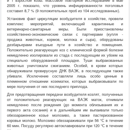
и 1 взрослой козы. Массовое повторное исследование в мае
2005 г. показало, что уровень инфицированности поголовья
составил 8,7 % (9 положительных проб из 104 исследованных).
Установив факт циркуляции возбудителя в хозяйстве, провели
комплекс мероприятий, включающий карантинные и
ветеринарно-санитарные меры. Были приостановлены
хозяйственно-экономические связи с партнерами (купля -
продажа животных, кормов, молока и сыра), оборудованы
дезбарьерами въездные пути в хозяйство и помещения.
Положительно реагирующих коз с клинической формой болезни
немедленно изолировали из стада с последующим их убоем на
специально оборудованной площадке. Туши выбракованных
животных уничтожали сжиганием. Особей, в крови которых
обнаруживали провирусную ДНК ВАЭК, в последующем также
убивали. Исключение составляли лишь особо ценные в
племенном отношении козематки, которых выбраковывали по
мере получения от них последнего приплода.
Для предотвращения передачи возбудителя козлят, полученных
от положительно реагирующих на ВАЭК маток, отнимали
немедленно после рождения (до момента облизывания их и
первого акта сосания) и в дальнейшем им выпаивали только
обеззараженное козье молозиво, а также пастеризованное
коровье молоко. Молозиво обеззараживали при 56 °С в течение
60 мин. Посуду регулярно автоклавировали при 120 °С в течение