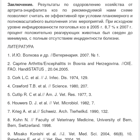
Заключение.
Результаты по оздоровлению хозяйства от
артрита-энцефалита коз по рекомендуемой нами схеме
позволяют считать ее эффективной при условии планомерного и
полномасштабного выполнения этих мероприятий. При исходном
уровне инфицированности поголовья коз в 2005 г. 8,7 % к 2007 г.
процент положительно реагирующих животных был сведен до
минимума, с полным отсутствием инцидентности болезни.
ЛИТЕРАТУРА
1. И.Ю. Волкова и др. //Ветеринария. 2007. № 1.
2. Caprine Arthritis/Encephalitis in Bosnia and Herzegovina. //OIE.
FAO. HandiSTATUS , 20.04.2005.
3. Cork L.C. et al. // J. Infec. Dis. 1974, 129.
4. Crawford T.B. et al. // Science. 1980, 207.
5. Cutlip R. С et al.// Am. J. Vet. Res. 1977, 3.
6. Houwers D. J. et al. // Vet. Microbiol. 1982, 7.
7. Krieg A. et al.// Schweiz. Arch. Tierheilkd. 1990, 132.
8. Kuhn N. // Faculty of Veterinary Medicine, University of Bern,
Bern, Switzerland. 1998.
9. Misako Konishi et al. //J. Vet. Med. Sci. 2004, 66(8). 10.
Peterhans E. et al. // Vet. Res. 2004, 35.