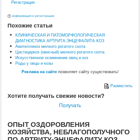
Регистрация
Поведение
Кормление
Кошки
информация о регистрации
Ветеринария
Похожие статьи
Хирургия
Диагностика
КЛИНИЧЕСКАЯ И ПАТОМОРФОЛОГИЧЕСКАЯ
Терапия
ДИАГНОСТИКА АРТРИТА-ЭНЦЕФАЛИТА КОЗ
Заразные заболевания
Авителлиноз мелкого рогатого скота
Инфекционные заболевания
Цистицеркоз (овисный) мелкого рогатого скота
Инвазионные заболевания
Искусственное осеменение овец и коз
Кормление
Роды у овцы и козы
Поведение
Воспроизводство
Реклама на сайте
позволяет сайту существовать!
Птицы
Ветеринария
Разместить
Анатомия и физиология
Разведение
Хотите получать свежие новости?
Воспроизводство
Рыбы
Получать
Ветеринария
Выращивание
Кормление
ОПЫТ ОЗДОРОВЛЕНИЯ
Прочие
ХОЗЯЙСТВА, НЕБЛАГОПОЛУЧНОГО
Кролики
ПО АРТРИТУ-ЭНЦЕФАЛИТУ КОЗ
Ветеринария