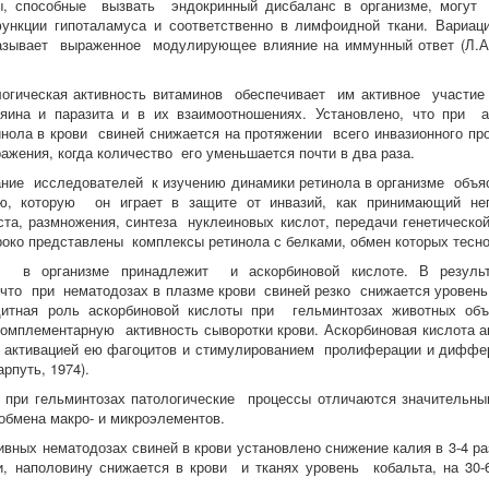
, способные вызвать эндокринный дисбаланс в организме, могут
ункции гипоталамуса и соответственно в лимфоидной ткани. Вариац
азывает выраженное модулирующее влияние на иммунный ответ (Л.А.
огическая активность витаминов обеспечивает им активное участие
яина и паразита и в их взаимоотношениях. Установлено, что при а
нола в крови свиней снижается на протяжении всего инвазионного пр
ражения, когда количество его уменьшается почти в два раза.
ние исследователей к изучению динамики ретинола в организме объя
ю, которую он играет в защите от инвазий, как принимающий неп
ста, размножения, синтеза нуклеиновых кислот, передачи генетическо
око представлены комплексы ретинола с белками, обмен которых тесно
 в организме принадлежит и аскорбиновой кислоте. В результ
 что при нематодозах в плазме крови свиней резко снижается уровень
щитная роль аскорбиновой кислоты при гельминтозах животных объ
комплементарную активность сыворотки крови. Аскорбиновая кислота ак
с активацией ею фагоцитов и стимулированием пролиферации и дифф
арпуть, 1974).
при гельминтозах патологические процессы отличаются значительным
бмена макро- и микроэлементов.
ивных нематодозах свиней в крови установлено снижение калия в 3-4 раз
и, наполовину снижается в крови и тканях уровень кобальта, на 30
.