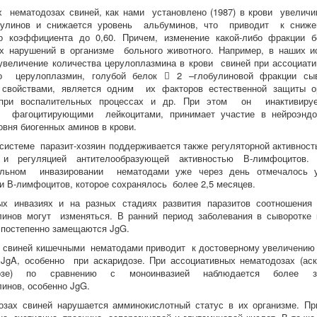
 нематодозах свиней, как нами установлено (1987) в крови увеличи
булинов и снижается уровень альбуминов, что приводит к сниж
го коэффициента до 0,60. Причем, изменение какой-либо фракции 
х нарушений в организме больного животного. Например, в наших и
увеличение количества церулоплазмина в крови свиней при ассоциат
то церулоплазмин, голубой белок  2 –глобулиновой фракции сы
 свойствами, является одним их факторов естественной защиты о
 при воспалительных процессах и др. При этом он инактивиру
е фагоцитирующими лейкоцитами, принимает участие в нейроэндо
овня биогенных аминов в крови.
системе паразит-хозяин поддерживается также регуляторной активност
 и регуляцией антителообразующей активностью В-лимфоцито
альном инвазировании нематодами уже через день отмечалось у
 В-лимфоцитов, которое сохранялось более 2,5 месяцев.
ых инвазиях и на разных стадиях развития паразитов соотношения
инов могут изменяться. В ранний период заболевания в сыворотке 
 постепенно замещаются JgG.
 свиней кишечными нематодами приводит к достоверному увеличению 
gA, особенно при аскаридозе. При ассоциативных нематодозах (аск
мозе) по сравнению с моноинвазией наблюдается более зн
инов, особенно JgG.
озах свиней нарушается амминокислотный статус в их организме. П