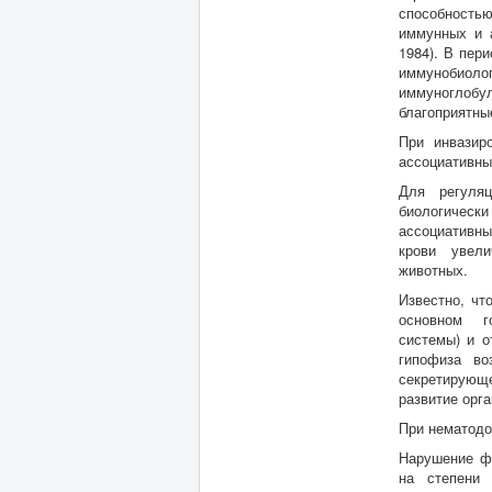
способность
иммунных и а
1984). В пер
иммунобиол
иммуноглобу
благоприятны
При инвазир
ассоциативны
Для регуляци
биологическ
ассоциативны
крови увелич
животных.
Известно, чт
основном го
системы) и 
гипофиза во
секретирующе
развитие орг
При нематодо
Нарушение фи
на степени п