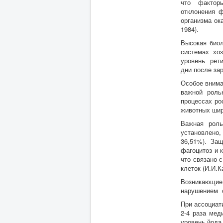
что факторы
отклонения ф
организма ок
1984).
Высокая биол
системах хоз
уровень рети
дни после за
Особое внима
важной роль
процессах ро
животных шир
Важная роль
установлено,
36,51%). За
фагоцитоз и 
что связано 
клеток (И.И.К
Возникающие 
нарушением о
При ассоциат
2-4 раза мед
уровень йода