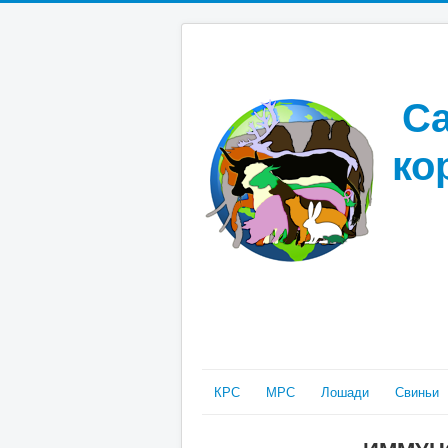
Са
ко
КРС
МРС
Лошади
Свиньи