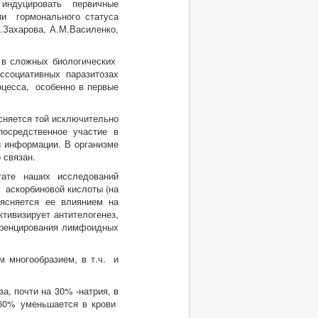
 индуцировать первичные
ии гормонального статуса
Захарова, А.М.Василенко,
 в сложных биологических
ссоциативных паразитозах
оцесса, особенно в первые
сняется той исключительно
осредственное участие в
й информации. В организме
 связан.
ате наших исследований
 аскорбиновой кислоты (на
ясняется ее влиянием на
тивизирует антителогенез,
еренцирования лимфоидных
 многообразием, в т.ч. и
а, почти на 30% -натрия, в
-60% уменьшается в крови