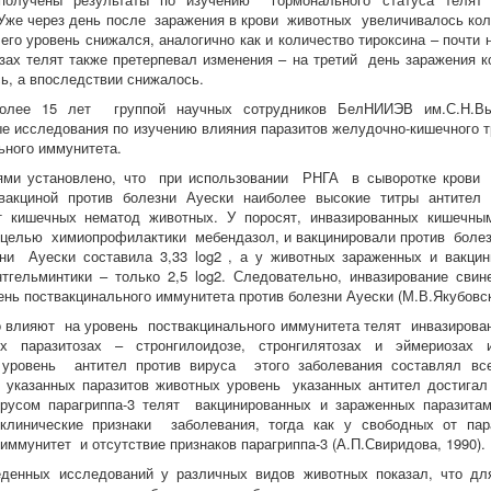
Уже через день после заражения в крови животных увеличивалось кол
 его уровень снижался, аналогично как и количество тироксина – почти
зах телят также претерпевал изменения – на третий день заражения к
ь, а впоследствии снижалось.
олее 15 лет группой научных сотрудников БелНИИЭВ им.С.Н.Вы
е исследования по изучению влияния паразитов желудочно-кишечного т
ьного иммунитета.
ями установлено, что при использовании РНГА в сыворотке крови 
-вакциной против болезни Ауески наиболее высокие титры антител
т кишечных нематод животных. У поросят, инвазированных кишечн
целью химиопрофилактики мебендазол, и вакцинировали против болезн
ни Ауески составила 3,33 log2 , а у животных зараженных и вакцин
тгельминтики – только 2,5 log2. Следовательно, инвазирование сви
ень поствакцинального иммунитета против болезни Ауески (М.В.Якубовск
 влияют на уровень поствакцинального иммунитета телят инвазирован
ых паразитозах – стронгилоидозе, стронгилятозах и эймериозах
 уровень антител против вируса этого заболевания составлял всег
 указанных паразитов животных уровень указанных антител достигал 
ирусом парагриппа-3 телят вакцинированных и зараженных паразит
клинические признаки заболевания, тогда как у свободных от па
иммунитет и отсутствие признаков парагриппа-3 (А.П.Свиридова, 1990).
еденных исследований у различных видов животных показал, что дл