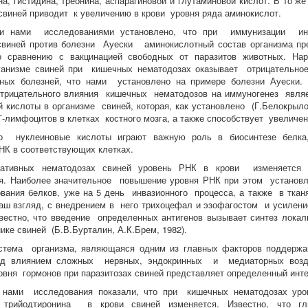
на, гистидина, треонина, аспарагиновой и глутаминовой кислот. В то 
свиней приводит к увеличению в крови уровня ряда аминокислот.
ми нами исследованиями установлено, что при иммунизации ин
виней против болезни Ауески аминокислотный состав организма пре
о сравнению с вакцинацией свободных от паразитов животных. Нар
рганизме свиней при кишечных нематодозах оказывает отрицательно
сных болезней, что нами установлено на примере болезни Ауески.
отрицательного влияния кишечных нематодозов на иммуногенез явля
й кислоты в организме свиней, которая, как установлено (Г.Белокрылов
Т-лимфоцитов в клетках костного мозга, а также способствует увелич
то нуклеиновые кислоты играют важную роль в биосинтезе белка
НК в соответствующих клетках.
ативных нематодозах свиней уровень РНК в крови изменяется
я. Наиболее значительное повышение уровня РНК при этом установле
ования белков, уже на 5 день инвазионного процесса, а также в тканя
наш взгляд, с внедрением в него трихоцефал и эзофагостом и усилени
известно, что введение определенных антигенов вызывает синтез лока
ике свиней (Б.В.Бурталин, А.К.Брем, 1982).
стема организма, являющаяся одним из главных факторов поддержан
од влиянием сложных нервных, эндокринных и медиаторных возд
овня гормонов при паразитозах свиней представляет определенный инте
 нами исследования показали, что при кишечных нематодозах уров
 трийодтиронина в крови свиней изменяется. Известно, что гл