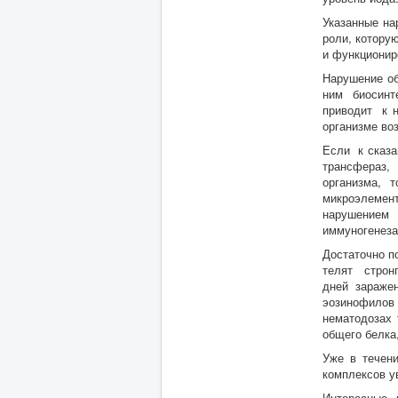
Указанные на
роли, котору
и функционир
Нарушение об
ним биосинт
приводит к н
организме воз
Если к сказа
трансфераз,
организма, 
микроэлемен
нарушением 
иммуногенеза
Достаточно п
телят стронг
дней заражен
эозинофилов
нематодозах
общего белка
Уже в течен
комплексов у
Интересные 