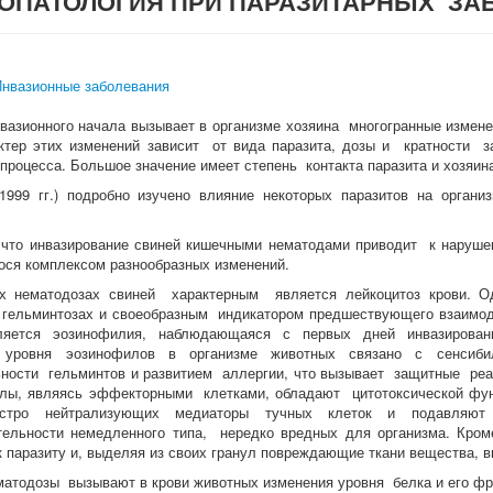
ОПАТОЛОГИЯ ПРИ ПАРАЗИТАРНЫХ ЗА
нвазионные заболевания
вазионного начала вызывает в организме хозяина многогранные измен
ктер этих изменений зависит от вида паразита, дозы и кратности з
 процесса. Большое значение имеет степень контакта паразита и хозяин
999 гг.) подробно изучено влияние некоторых паразитов на органи
 что инвазирование свиней кишечными нематодами приводит к наруше
ся комплексом разнообразных изменений.
х нематодозах свиней характерным является лейкоцитоз крови. О
 гельминтозах и своеобразным индикатором предшествующего взаимод
ляется эозинофилия, наблюдающаяся с первых дней инвазирован
уровня эозинофилов в организме животных связано с сенсиби
ности гельминтов и развитием аллергии, что вызывает защитные реа
илы, являясь эффекторными клетками, обладают цитотоксической фу
ыстро нейтрализующих медиаторы тучных клеток и подавляют 
тельности немедленного типа, нередко вредных для организма. Кром
к паразиту и, выделяя из своих гранул повреждающие ткани вещества, в
атодозы вызывают в крови животных изменения уровня белка и его фр