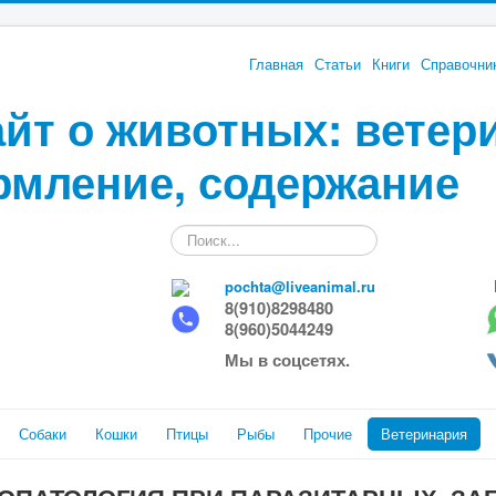
Главная
Статьи
Книги
Справочни
йт о животных: ветер
рмление, содержание
Искать...
pochta@liveanimal.ru
8(910)8298480
8(960)5044249
Мы в соцсетях.
Собаки
Кошки
Птицы
Рыбы
Прочие
Ветеринария