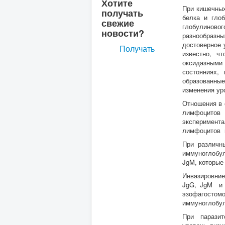
Хотите
При кишечных
получать
белка и гло
свежие
глобулиново
новости?
разнообразны
достоверное 
Получать
известно, ч
оксидазными
состояниях,
образованны
изменения ур
Отношения в 
лимфоцитов
эксперимент
лимфоцитов и
При различн
иммуноглобул
JgM, которые
Инвазировние
JgG, JgM и J
эзофагосто
иммуноглобул
При паразит