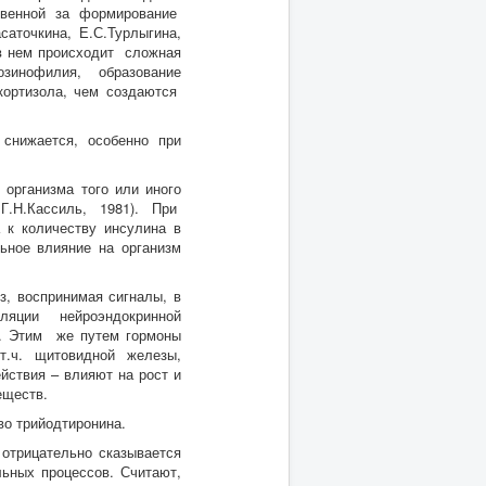
твенной за формирование
саточкина, Е.С.Турлыгина,
 в нем происходит сложная
инофилия, образование
кортизола, чем создаются
снижается, особенно при
организма того или иного
Г.Н.Кассиль, 1981). При
 к количеству инсулина в
ьное влияние на организм
, воспринимая сигналы, в
уляции нейроэндокринной
и. Этим же путем гормоны
.ч. щитовидной железы,
йствия – влияют на рост и
еществ.
во трийодтиронина.
отрицательно сказывается
ьных процессов. Считают,