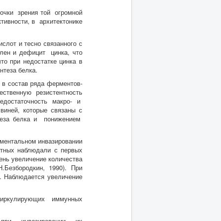
точки зрения той огромной
ктивности, в архитектонике
слот и тесно связанного с
лен и дефицит цинка, что
что при недостатке цинка в
нтеза белка.
 в состав ряда ферментов-
ественную резистентность
едостаточность макро- и
иней, которые связаны с
теза белка и понижением
иментальном инвазировании
отных наблюдали с первых
день увеличение количества
.Безбородкин, 1990). При
. Наблюдается увеличение
 циркулирующих иммунных
т при инвазировании их