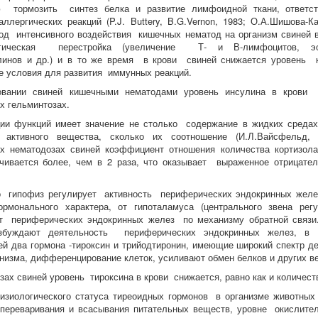
ю тормозить синтез белка и развитие лимфоидной ткани, ответс
ллергических реакций (P.J. Buttery, B.G.Vernon, 1983; О.А.Шишова-Ка
иод интенсивного воздействия кишечных нематод на организм свиней
огическая перестройка (увеличение Т- и В-лимфоцитов, эоз
линов и др.) и в то же время в крови свиней снижается уровень 
е условия для развития иммунных реакций.
овании свиней кишечными нематодами уровень инсулина в крови 
х гельминтозах.
и функций имеет значение не столько содержание в жидких средах 
и активного вещества, сколько их соотношение (И.Л.Вайсфельд, 
х нематодозах свиней коэффициент отношения количества кортизола
ивается более, чем в 2 раза, что оказывает выраженное отрицател
о гипофиз регулирует активность периферических эндокринных желез
рмонального характера, от гипоталамуса (центрального звена рег
от периферических эндокринных желез по механизму обратной связ
збуждают деятельность периферических эндокринных желез, в т
й два гормона -тироксин и трийодтиронин, имеющие широкий спектр де
анизма, дифференцирование клеток, усиливают обмен белков и других в
зах свиней уровень тироксина в крови снижается, равно как и количест
зиологического статуса тиреоидных гормонов в организме животных 
ереваривания и всасывания питательных веществ, уровне окислител