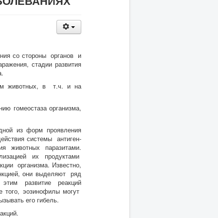
БОЛЕВАНИЯХ
ения со стороны органов и
аражения, стадии развития
а.
зм животных, в т.ч. и на
нию гомеостаза организма,
дной из форм проявления
ействия системы антиген-
ия животных паразитами.
лизацией их продуктами
кции организма. Известно,
нкцией, они выделяют ряд
этим развитие реакций
е того, эозинофилы могут
ызывать его гибель.
акций.