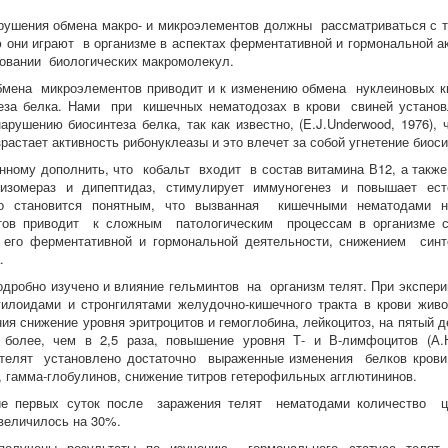
рушения обмена макро- и микроэлементов должны рассматриваться с 
ю они играют в организме в аспектах ферментативной и гормональной а
овании биологических макромолекул.
мена микроэлементов приводит и к изменению обмена нуклеиновых ки
еза белка. Нами при кишечных нематодозах в крови свиней установ
арушению биосинтеза белка, так как известно, (E.J.Underwood, 1976), 
растает активность рибонуклеазы и это влечет за собой угнетение биоси
нному дополнить, что кобальт входит в состав витамина В12, а также
 изомераз и дипептидаз, стимулирует иммуногенез и повышает ест
то становится понятным, что вызванная кишечными нематодами н
тов приводит к сложным патологическим процессам в организме св
его ферментативной и гормональной деятельности, снижением син
.
одробно изучено и влияние гельминтов на организм телят. При экспер
илоидами и стронгилятами желудочно-кишечного тракта в крови жив
ия снижение уровня эритроцитов и гемоглобина, лейкоцитоз, на пятый 
 более, чем в 2,5 раза, повышение уровня Т- и В-лимфоцитов (А.Н
 телят установлено достаточно выраженные изменения белков крови
, гамма-глобулинов, снижение титров гетерофильных агглютининов.
ие первых суток после заражения телят нематодами количество
величилось на 30%.
получены результаты по изучению гормонального статуса теля