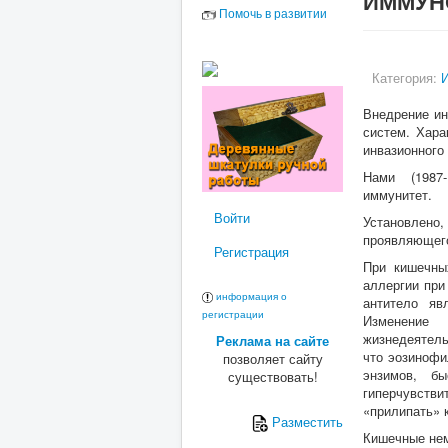
ИММУН
Помочь в развитии
Категория:
И
Внедрение ин
систем. Хара
инвазионного
Нами (1987-1
иммунитет.
Войти
Установлено,
проявляющего
Регистрация
При кишечны
аллергии при
информация о
антитело яв
регистрации
Изменение 
жизнедеятель
Реклама на сайте
что эозиноф
позволяет сайту
энзимов, б
существовать!
гиперчувстви
«прилипать» 
Разместить
Кишечные нем