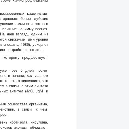
же время химиопрофилактика
вазированных кишечными
терпевает более глубокие
ушение амминокислотного
е влияние на иммуногенез
 На наш взгляд, одним из
ется снижение ими уровня
 и соавт., 1986), ускоряет
ению выработки антител.
, которому предшествует
 уже чрез 5 дней после
но в печени, как главном
х толстого кишечника, что
ем в связи с этим синтеза
льных антител (JgG, JgM и
ия гомеостаза организма,
ействий, в связи с чем
рес.
ень кортизола, инсулина,
юкокортикоиды обладают