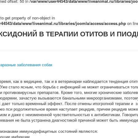
ned offset: 50 in
/var/www/user44543/data/www/liveanimal.ru/libraries/jo
 to get property of non-object in
44543/data/www/liveanimal.ru/libraries/joomla/access/access.php
on li
КСИДОНИЙ В ТЕРАПИИ ОТИТОВ И ПИОД
аразные заболевания собак
время, как в медицине, так и в ветеринарии наблюдается тенденция от
 Уже стало ясным, что борьба с инфекцией не может ограничиваться то
и противовирусных препаратов. Кроме того, многие хронические заболева
пиодермии, зачастую вызываются банальными микроорганизмами, поэтом
х дает только временный эффект. После отмены ипогропной терапии и 
рез пси родолжительное время наступает рецидив, причем рецидив може
мом и даже с неизмененной чувствительностью к антибиотикам. Говорить
левания не была устранена диагностикой причиной может быть иммунод
изнаками иммунодефицитных состояний являются:
ующие инфекции