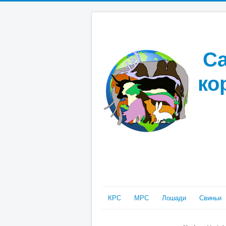
Са
ко
КРС
МРС
Лошади
Свиньи