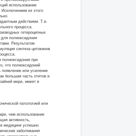
екций использование
. Исключением из этого
лько
дантным действием. Т.е.
ельного процесса.
роизводных гетероцепных
 для полиоксидония
тами. Результатом
муляция синтеза цитокинов
роцесса.
я полиоксидония при
о, что полиоксидоний
ь появление или усиление
ак большая часть отитов и
райней мере, имеет в
онической патологией или
ире, чем использование
щая активность,
 в медицине успешно
нические заболевания
ция, урогенитальные