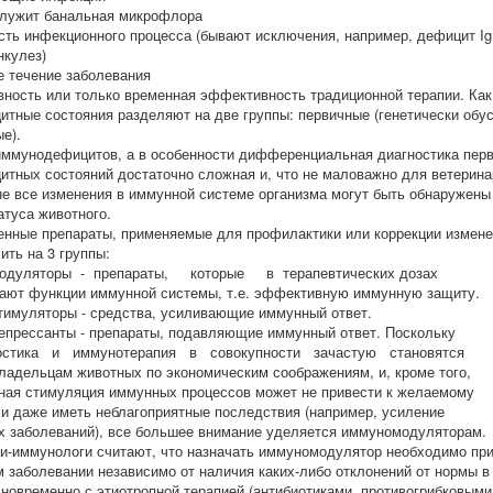
лужит банальная микрофлора
сть инфекционного процесса (бывают исключения, например, дефицит Ig
нкулез)
е течение заболевания
ность или только временная эффективность традиционной терапии. Как 
тные состояния разделяют на две группы: первичные (генетически обу
е).
иммунодефицитов, а в особенности дифференциальная диагностика перв
тных состояний достаточно сложная и, что не маловажно для ветерина
 не все изменения в иммунной системе организма могут быть обнаружен
атуса животного.
енные препараты, применяемые для профилактики или коррекции измене
ить на 3 группы:
дуляторы - препараты, которые в терапевтических дозах
ают функции иммунной системы, т.е. эффективную иммунную защиту.
муляторы - средства, усиливающие иммунный ответ.
рессанты - препараты, подавляющие иммунный ответ. Поскольку
остика и иммунотерапия в совокупности зачастую становятся
ладельцам животных по экономическим соображениям, и, кроме того,
ная стимуляция иммунных процессов может не привести к желаемому
ли даже иметь неблагоприятные последствия (например, усиление
х заболеваний), все большее внимание уделяется иммуномодуляторам.
и-иммунологи считают, что назначать иммуномодулятор необходимо пр
 заболевании независимо от наличия каких-либо отклонений от нормы в
дновременно с этиотропной терапией (антибиотиками, противогрибковым