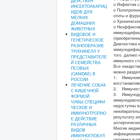
ДЕЙСТВИЯ
о Инфектом с
ИНСЕКТОАКАРИЦ
о Политропно
ИДОВ ДЛЯ
отиты и фуру
МЕЛКИХ
о Хроническо
ДОМАШНИХ
о Неэффектив
ЖИВОТНЫХ
иммунодефици
ВИДОВОЕ И
(приобретенны
ГЕНЕТИЧЕСКОЕ
Диагностика 
РАЗНООБРАЗИЕ
иммунодефици
ТРИХИНЕЛЛ У
того, далеко
ПРЕДСТАВИТЕЛЕ
иммунного ст
Й СЕМЕЙСТВА
Все лекарств
ПСОВЫХ
можно раздел
(CANIDAE) В
1. Иммуномо
РОССИИ
восстанавлив
ЛЕЧЕНИЕ СОБАК
2. Иммуности
С КИШЕЧНОЙ
3. Иммунодеп
ФОРМОЙ
иммунодиагн
ЧУМЫ.СПЕЦИФИ
недоступны в
ЧЕСКОЕ И
неизбиратель
ИММУНОТРОПНО
результату и
Е ДЕЙСТВИЕ
аллергически
РАЗЛИЧНЫХ
Многие медик
ВИДОВ
инфекционном
ИММУНОГЛОБУЛ
человека и о