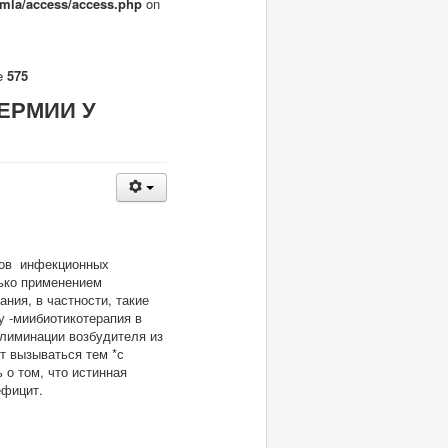
omla/access/access.php
on
ne
575
ЕРМИИ У
итов инфекционных
лько применением
ния, в частности, такие
у -миибиотикотерапия в
элиминации возбудителя из
т вызываться тем *с
 о том, что истинная
ефицит.