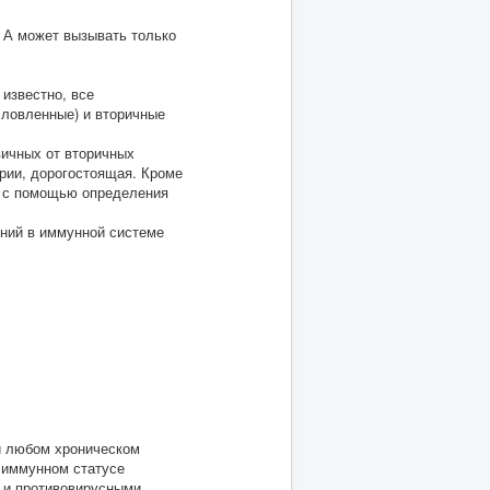
 А может вызывать только
известно, все
словленные) и вторичные
ичных от вторичных
рии, дорогостоящая. Кроме
ы с помощью определения
ний в иммунной системе
и любом хроническом
 иммунном статусе
и и противовирусными