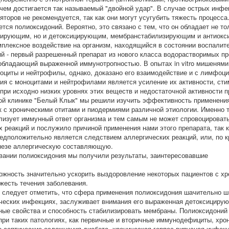
 чем достигается так называемый "двойной удар". В случае острых инф
торов не рекомендуется, так как они могут усугубить тяжесть процесса
тся полиоксидоний. Вероятно, это связано с тем, что он обладает не то
рующим, но и детоксицирующим, мембранстабилизирующим и антиокси
мплексное воздействие на организм, находящийся в состоянии воспалит
й - первый разрешенный препарат из нового класса водорастворимых п
обладающий выраженной иммунотропностью. В опытах in vitro мишенями
оциты и нейтрофилы, однако, доказано его взаимодействие и с лимфоци
ия с моноцитами и нейтрофилами является усиление их активности, сти
 при исходно низких уровнях этих веществ и недостаточной активности п
ой клинике "Белый Клык" мы решили изучить эффективность применени
к с хроническими отитами и пиодермиями различной этиологии. Именно т
лизует иммунный ответ организма и тем самым не может спровоцироват
х реакций и послужило причиной применения нами этого препарата, так к
едположительно является следствием аллергических реакций, или, по к
незе аллергическую составляющую.
вании полиоксидония мы получили результаты, заинтересовавшие
можность значительно ускорить выздоровление некоторых пациентов с хр
жесть течения заболевания.
 следует отметить, что сфера применения полиоксидония шачительно ш
ических инфекциях, заслуживает внимания его выраженная детоксицирую
ные свойства и способность стабилизировать мембраны. Полиоксидоний
при таких патологиях, как первичные и вторичные иммунодефициты, хро
но-септические осложнения диабета, хроническая герпес-вирусная инфек