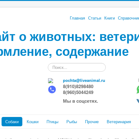
Главная
Статьи
Книги
Справочни
йт о животных: ветер
рмление, содержание
Искать...
pochta@liveanimal.ru
8(910)8298480
8(960)5044249
Мы в соцсетях.
Собаки
Кошки
Птицы
Рыбы
Прочие
Ветеринария