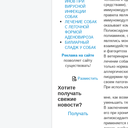
ИНОВ ПРИ
средствами),
ВИРУСНОЙ
иммуномодуля
ИНФЕКЦИИ
правила являе
СОБАК
иммуномодули
ЛЕЧЕНИЕ СОБАК
оказывает ко
С ЛЕГОЧНОЙ
Полиоксидони
ФОРМОЙ
полиаминов, 
АДЕНОВИРОЗА
являлись мон
БИЛИАРНЫЙ
взаимодейств
СЛАДЖ У СОБАК
и фагоцитоза
Реклама на сайте
В ветеринарн
позволяет сайту
лечении соба
существовать!
только норма
аллергически
пиодермии пр
Разместить
своем патоге
Хотите
При использо
получать
мне, как воз
свежие
уменьшить тя
новости?
В заключение
его при хрон
Получать
антиоксидант
применяется 
легких, гной