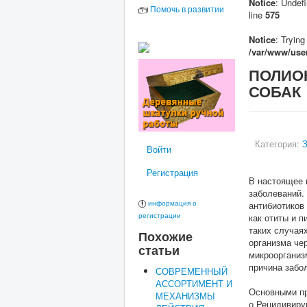
Notice
: Undefi
Помочь в развитии
line
575
Notice
: Trying
/var/www/user
ПОЛИО
СОБАК
Категория:
З
Войти
Регистрация
В настоящее 
заболеваний.
информация о
антибиотиков 
регистрации
как отиты и 
таких случая
Похожие
организма че
статьи
микроорганиз
причина забо
СОВРЕМЕННЫЙ
АССОРТИМЕНТ И
Основными пр
МЕХАНИЗМЫ
о Рецидивир