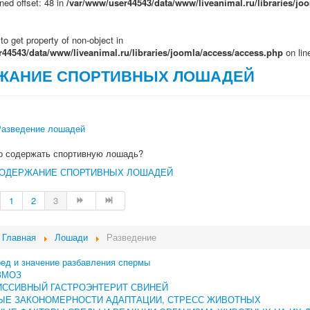
ned offset: 48 in
/var/www/user44543/data/www/liveanimal.ru/libraries/jo
 to get property of non-object in
44543/data/www/liveanimal.ru/libraries/joomla/access/access.php
on li
ЖАНИЕ СПОРТИВНЫХ ЛОШАДЕЙ
Разведение лошадей
о содержать спортивную лошадь?
 СОДЕРЖАНИЕ СПОРТИВНЫХ ЛОШАДЕЙ
1
2
3
Главная
Лошади
Разведение
ред и значение разбавления спермы
ЗМОЗ
ИССИВНЫЙ ГАСТРОЭНТЕРИТ СВИНЕЙ
ЫЕ ЗАКОНОМЕРНОСТИ АДАПТАЦИИ, СТРЕСС ЖИВОТНЫХ