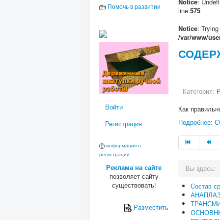
Notice
: Undefi
Помочь в развитии
line
575
Notice
: Trying
/var/www/user
СОДЕР
Категория:
Войти
Как правильн
Подробнее:
Регистрация
информация о
регистрации
Реклама на сайте
Вы здесь:
позволяет сайту
существовать!
Состав с
АНАПЛА
ТРАНСМ
Разместить
ОСНОВН