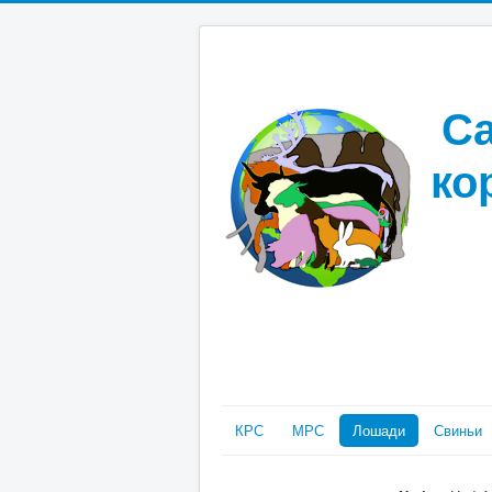
Са
ко
КРС
МРС
Лошади
Свиньи