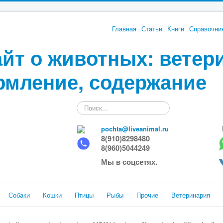
Главная
Статьи
Книги
Справочни
йт о животных: ветер
рмление, содержание
Искать...
pochta@liveanimal.ru
8(910)8298480
8(960)5044249
Мы в соцсетях.
Собаки
Кошки
Птицы
Рыбы
Прочие
Ветеринария