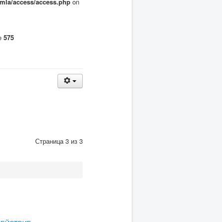
omla/access/access.php
on
ne
575
Страница 3 из 3