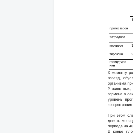
прогестерон
эстраднол
кортизол
тироксин
грииодтиро-
нин
К моменту ро
взгляд, обу
организма пр
У животных,
гормона в се
уровень про
концентрация 
При этом сле
девять месяц
периода на 48
В конце пло