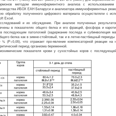
ормонов методом иммуноферментного анализа с использованием 
оизводства ИБОХ ЕАН Беларуси и анализатора иммуноферментных реак
ую обработку полученного цифрового материала осуществляли с исп
ft Excel.
исследований и их обсуждение. При анализе полученных результат
ечены в показателях общего белка и его фракций, фосфора и каротина
в последующем патологией (задержание последа и субинволюция мат
бщего белка как в зимне-стойловый, так и в летне-пастбищный периоды
9 % (Р<0,05), что отражает про-явление компенсаторной реакции на
критический период организма беременной.
Биохимические показателя крови у сухостойных коров с последующе
Группа
и
3-1
день до отела
коров
пастбищный
стойловый период
период
норма
80.4
±1.2
7
б.0±2,3
 г/л
патология
86,8±1,8™
86,&t2.2™
31,8*2,8
норма
35,2
±1,5
/л
33,5
±2,4
патология
37,8±2.9
норма
48,6
±3,4
40,8
±2,5
/л
патология
53,3±2,5
48,8±4,3
2,55
±0,04
норма
2,3ftt0,06
ль/л
2.50±0,05
патология
2,25
±0,04
норма
1,53
±0,14
1,86
±0,18
ль/л
патология
1,31±0.08
1,58±0.14
норма
3,92
±0,47
4.0
±0,34
ль/л