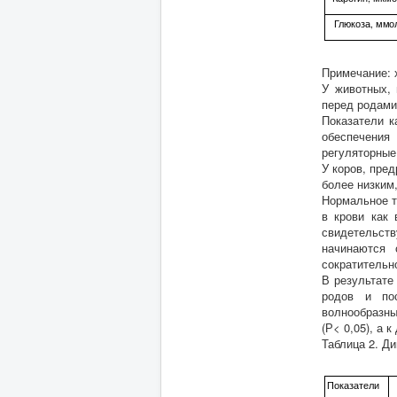
Глюкоза, ммо
Примечание: 
У животных, 
перед родами
Показатели к
обеспечения
регуляторные
У коров, пре
более низким,
Нормальное т
в крови как 
свидетельств
начинаются 
сократительн
В результате
родов и пос
волнообразны
(Р< 0,05), а 
Таблица 2. Д
Показатели