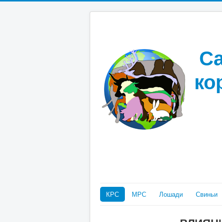
Са
ко
КРС
МРС
Лошади
Свиньи