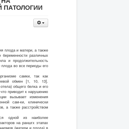
 НА
 ПАТОЛОГИИ
я плода и матери, а также
е беременности различных
Сила и продолжительность
 плода во все периоды его
рганизме самки, так как
евой обмен [1, 10, 13].
 отела) общего белка и его
, что приводит к нарушению
яции вызывает изменения
нной сам-ки, клинически
в, а также расстройством
тся одной из наиболее
акторов на раншгх этапах
низмов (матери и плода) в