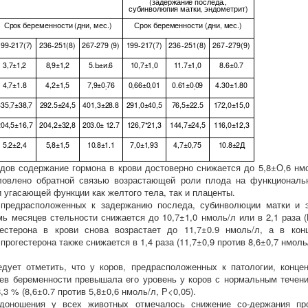
(задержание
последа.,
субинволюпия матки,
эндометрит)
Срок беременности (дни, мес.)
Срок беременности (дни, мес.)
199-217(7)
236-251(8)
267-279 (9)
199-217(7)
236-251(8)
267-279(9)
3,7
±1,2
8,9
±1,2
5.
Ь±и.6
10,7
±1,0
11.7
±1,0
8.6
±0.7
4,7
±1.8
4,2
±1,5
7,9
±0
76
0,66
±0,01
0.61
±0
09
4.30
±1.80
;
;
335,7
±38,7
292.5
±24,5
401,3
±28.8
291,0
±40,5
76,5
±22.5
172,0
±15,0
204,5
±16,7
204,2
±32,8
203.0
± 12.7
126,7*21,3
144,7
±24,5
116,0
±12,3
5,2
±2,4
5,8
±1,5
10.8
±1.1
7,0
±1,93
4,7
±0,75
10.8
±2Д
дов содержание гормона в крови достоверно снижается до 5,8±О,6 нмол
словлено обратной связью возрастающей роли плода на функциональ
и угасающей функции как желтого тела, так и плаценты.
 предрасположенных к задержанию последа, субинволюции матки и э
мь месяцев стельности снижается до 10,7±1,0 нмоль/л или в 2,1 раза 
гестерона в крови снова возрастает до 11,7±0.9 нмоль/л, а в ко
прогестерона также снижается в 1,4 раза (11,7±0,9 против 8,6±0,7 нмоль/
дует отметить, что у коров, предрасположенных к патологии, конце
ев беременности превышала его уровень у коров с нормальным течен
,3 % (8,6±0.7 против 5,8±0,6 нмоль/л, Р<0,05).
доношения у всех животных отмечалось снижение со-держания пр