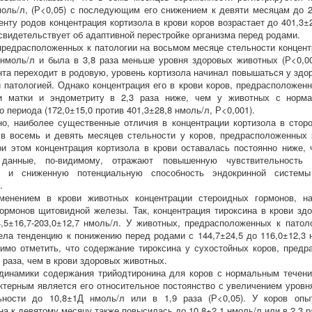
моль/л, (Р<0,05) с последующим его снижением к девяти месяцам до 
енту родов концентрация кортизола в крови коров возрастает до 401,3±
 свидетельствует об адаптивной перестройке организма перед родами.
предрасположенных к патологии на восьмом месяце стельности концент
 нмоль/л и была в 3,8 раза меньше уровня здоровых животных (Р<0,00
нта переходит в родовую, уровень кортизола начинал повышаться у здо
патологией. Однако концентрация его в крови коров, предрасположен
и матки и эндометриту в 2,3 раза ниже, чем у животных с норм
 периода (172,0±15,0 против 401,3±28,8 нмоль/л, Р<0,001).
о, наиболее существенные отличия в концентрации кортизола в стор
в восемь и девять месяцев стельности у коров, предрасположенных 
ри этом концентрация кортизола в крови оставалась постоянно ниже,
данные, по-видимому, отражают повышенную чувствительность 
м и сниженную потенциальную способность эндокринной системы
.
менением в крови животных концентрации стероидных гормонов, н
ормонов щитовидной железы. Так, концентрация тироксина в крови зд
,5±16,7-203,0±12,7 нмоль/л. У животных, предрасположенных к пато
ела тенденцию к понижению перед родами с 144,7±24,5 до 116,0±12,3 
имо отметить, что содержание тироксина у сухостойных коров, предр
7 раза, чем в крови здоровых животных.
динамики содержания трийодтиронина для коров с нормальным течени
ктерным является его относительное постоянство с увеличением уровня
ьности до 10,8±1Д нмоль/л или в 1,9 раза (Р<0,05). У коров опы
а к девятому месяцу также повысилась до 10.8+2,1 нмоль/л или в 2,3 ра