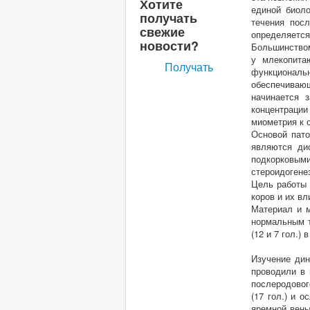
Хотите
единой биоло
получать
течения пос
свежие
определяетс
новости?
Большинством
у млекопита
Получать
функциональ
обеспечиваю
начинается 
концентрации
миометрия к 
Основой пато
являются ди
подкорковым
стероидогенез
Цель работы 
коров и их в
Материал и м
нормальным т
(12 и 7 гол.
Изучение дин
проводили в 
послеродовог
(17 гол.) и 
яремной вены