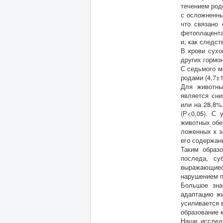
течением родо
с осложненны
что связано
фетоплацента
и, как следс
В крови сухо
других гормон
С седьмого м
родами (4,7±1
Для животны
является сни
или на 28,8%
(Р<0,05). С 
животных обе
ложенных к з
его содержан
Таким образо
последа, су
выражающиес
нарушением п
Большое зна
адаптацию жи
усиливается 
образование 
Наши исследо