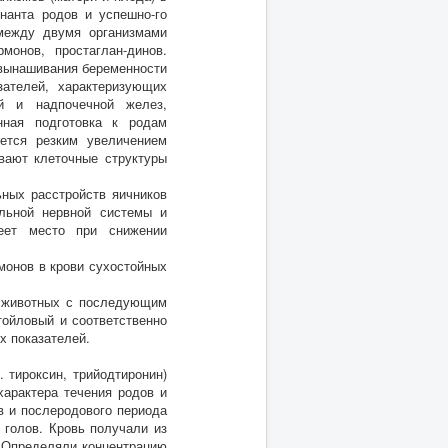
нанта родов и успешно-го
 между двумя организмами
монов, простаглан-динов.
 вынашивания беременности
ателей, характеризующих
ой и надпочечной желез,
нная подготовка к родам
ется резким увеличением
ивают клеточные структуры
ьных расстройств яичников
льной нервной системы и
еет место при снижении
монов в крови сухостойных
у животных с последующим
тойловый и соответственно
х показателей.
. тироксин, трийодтиронин)
характера течения родов и
в и послеродового периода
 голов. Кровь получали из
и. Определяли концентрацию