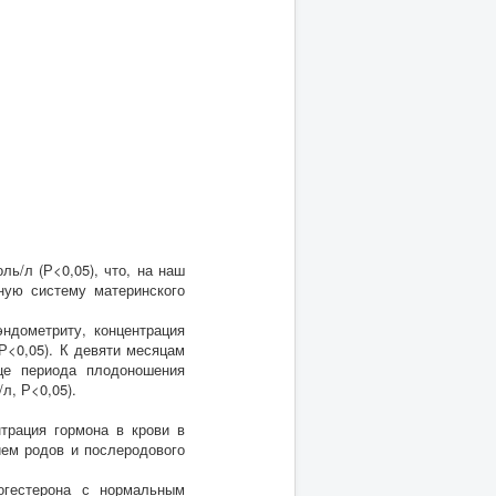
ь/л (Р<0,05), что, на наш
ную систему материнского
ндометриту, концентрация
(Р<0,05). К девяти месяцам
нце периода плодоношения
л, Р<0,05).
нтрация гормона в крови в
ием родов и послеродового
огестерона с нормальным