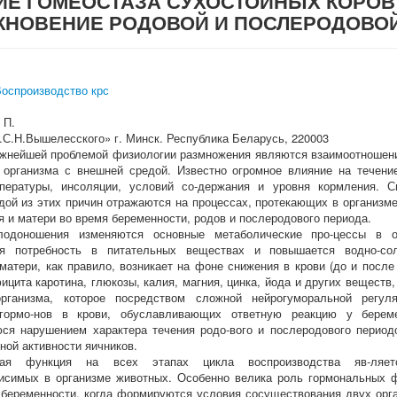
ИЕ ГОМЕОСТАЗА СУХОСТОЙНЫХ КОРОВ
КНОВЕНИЕ РОДОВОЙ И ПОСЛЕРОДОВОЙ
оспроизводство крс
 П.
С.Н.Вышелесского» г. Минск. Республика Беларусь, 220003
жнейшей проблемой физиологии размножения являются взаимоотношени
 организма с внешней средой. Известно огромное влияние на течени
мпературы, инсоляции, условий со-держания и уровня кормления. 
дой из этих причин отражаются на процессах, протекающих в организме
 и матери во время беременности, родов и послеродового периода.
одоношения изменяются основные метаболические про-цессы в о
ся потребность в питательных веществах и повышается водно-сол
матери, как правило, возникает на фоне снижения в крови (до и после
ицита каротина, глюкозы, калия, магния, цинка, йода и других веществ
организма, которое посредством сложной нейрогуморальной регул
гормо-нов в крови, обуславливающих ответную реакцию у береме
я нарушением характера течения родо-вого и послеродового периодо
ной активности яичников.
вная функция на всех этапах цикла воспроизводства яв-ляе
исимых в организме животных. Особенно велика роль гормональных ф
 беременности, когда формируются условия сосуществования двух орга