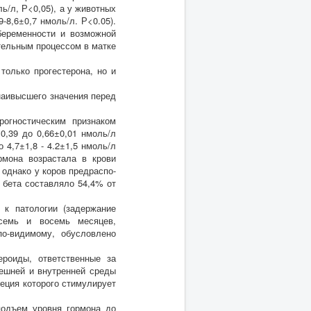
ль/л, Р<0,05), а у животных
-8,6±0,7 нмоль/л. Р<0.05).
беременности и возможной
тельным процессом в матке
только прогестерона, но и
наивысшего значения перед
рогностическим признаком
0,39 до 0,66±0,01 нмоль/л
 4,7±1,8 - 4.2±1,5 нмоль/л
рмона возрастала в крови
 однако у коров предраспо-
 бета составляло 54,4% от
 к патологии (задержание
 семь и восемь месяцев,
о-видимому, обусловлено
роиды, ответственные за
нешней и внутренней среды
еция которого стимулирует
подъем уровня гормона до