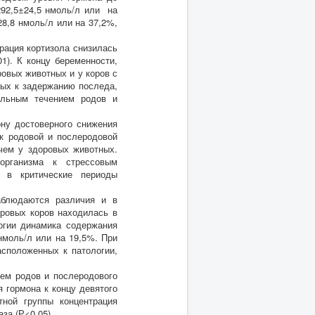
292,5±24,5 нмоль/л или на
28,8 нмоль/л или на 37,2%,
рация кортизола снизилась
1). К концу беременности,
ровых животных и у коров с
ных к задержанию последа,
альным течением родов и
ону достоверного снижения
к родовой и послеродовой
 чем у здоровых животных.
организма к стрессовым
 в критические периоды
аблюдаются различия и в
оровых коров находилась в
логии динамика содержания
нмоль/л или на 19,5%. При
асположенных к патологии,
ем родов и послеродового
 гормона к концу девятого
тной группы концентрация
за (Р<0,05).