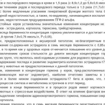
в и послеродового периода в крови в 1,5 раза (с 8,9±1,2 до 5,8±0,6 нмо
м течением родов и послеродового периода только в 1.3 раза (11,7±0.9
 с более медленным угасанием генеративной функции желтого тела 
рной недостаточностью, а также, по-видимому, начинающимся воспали
твие, недостаточным продуцированием ПГФ-2 альфа.
стойных коров установлены значительные изменения концентрации не 
ов - эстра-диола, кортизола, тироксина, трийодтиронина.
есяца беременности концентрация гормона увеличи-вается и достигает 
,8 против 7,9±0,76 нмоль/л, Р<0,05).
х, предрасположенных к акушерской патологии, не-благоприятным п
жение со-держа-ния эстрадиола в семь месяцев беременности с 0,85±
, в то время как у здоровых коров от-мечается повышение его уровня до
увеличением сроков стельности до девяти месяцев концентрация го
их групп, что являлось необ-ходимым условием для родового процесса,
адержанию последа и развитию эндометрита количество эстрадиола-17
ия у животных не предрасположенных к данной патологии.
м, изменения в концентрации гормона у коров, пред-расположенных
бинволюцпя мат-юг эндометрит), наиболее отчетливо заметны в
я в более низком содержании эстрадиола-17 бета в крови, что, п
роцессов синтеза и метаболизма эстрогенов в этот период.
чение в конце беременности и в процессе родов имеют кортикосте
вотных к стрессо-вым воздействиям. В ответ на влияние факторов в
выделение гипофизом адренокортикотропного гормона, повышенная секр
кортизола.
вания показали, что в семь месяцев беременности регистрируется 