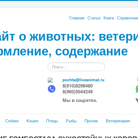
Главная
Статьи
Книги
Справочни
йт о животных: ветер
рмление, содержание
Искать...
pochta@liveanimal.ru
8(910)8298480
8(960)5044249
Мы в соцсетях.
Собаки
Кошки
Птицы
Рыбы
Прочие
Ветеринария