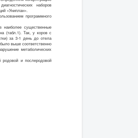
диагностических наборов
ций «Униплан».
ользованием программного
ов наиболее существенные
 (табл.1). Так, у коров с
ки) за 3-1 день до отела
 было выше соответственно
 нарушение метаболических
й родовой и послеродовой