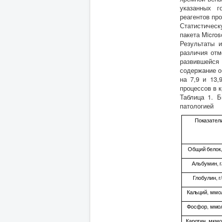
указанных г
реагентов пр
Статистическ
пакета Microso
Результаты 
различия отм
развившейся 
содержание о
на 7,9 и 13,
процессов в 
Таблица 1. 
патологией
Показател
Общий белок,
Альбумин, г
Глобулин, г
Кальций, ммо
Фосфор, ммо
Каротин, мкмо