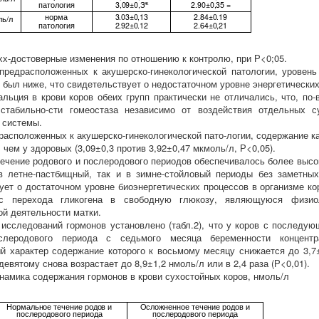
ж
патология
3,09±0,З
2.90±0,35 =
норма
3.03
±0,13
2.84
±0.19
ль/л
патология
2.92±0.12
2.64±0,21
хх-достоверные изменения по отношению к контролю, при Р<0;05.
предрасположенных к акушерско-гинекологической патологии, уровен
 был ниже, что свидетельствует о недостаточном уровне энергетических
альция в крови коров обеих групп практически не отличались, что, по
 стабильно-сти гомеостаза независимо от воздействия отдельных 
 системы.
драсположенных к акушерско-гинекологической пато-логии, содержание 
 чем у здоровых (3,09±0,3 против 3,92±0,47 мкмоль/л, Р<0,05).
ечение родового и послеродового периодов обеспечивалось более высо
в летне-пастбищный, так и в зимне-стойловый периоды без заметных
ует о достаточном уровне биоэнергетических процессов в организме ко
с перехода гликогена в свободную глюкозу, являющуюся физиол
ой деятельности матки.
 исследований гормонов установлено (табл.2), что у коров с послед
леродового периода с седьмого месяца беременности концентра
й характер содержание которого к восьмому месяцу снижается до 3,7
к девятому снова возрастает до 8,9±1,2 нмоль/л или в 2,4 раза (Р<0,01).
инамика содержания гормонов в крови сухостойных коров, нмоль/л
Нормальное течение родов
и
Осложненное течение родов и
послеродового периода
послеродового периода