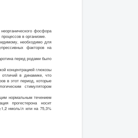
ь неорганического фосфора
 процессов в организме.
-видимому, необходимо для
супрессивных факторов на
каротина перед родами было
кой концентрацией глюкозы
 отличий в динамике, что
ров в этот период, которые
огическим стимулятором
ующим нормальным течением
ция прогестерона носит
±1,2 нмоль/л или на 75,3%