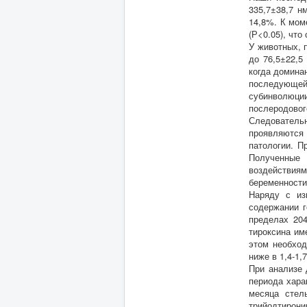
335,7±38,7 н
14,8%. К мом
(Р<0.05), что
У животных, 
до 76,5±22,5
когда домина
последующей 
субинволюци
послеродового
Следовательн
проявляются 
патологии. П
Полученные 
воздействия
беременности
Наряду с из
содержании г
пределах 204
тироксина им
этом необход
ниже в 1,4-1,
При анализе 
периода хара
месяца стел
трийодтиронин