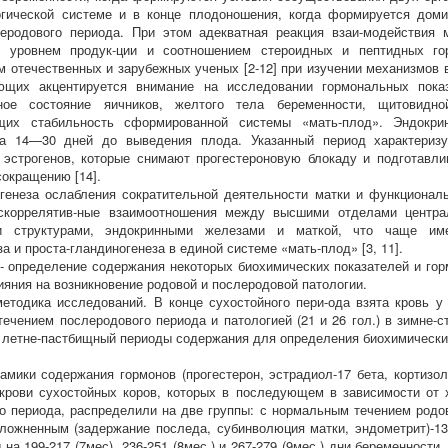
гической системе и в конце плодоношения, когда формируется доми
леродового периода. При этом адекватная реакция взаи-модействия
я уровнем продук-ции и соотношением стероидных и пептидных гор
 отечественных и зарубежных ученых [2-12] при изучении механизмов
ющих акцентируется внимание на исследовании гормональных показ
ное состояние яичников, желтого тела беременности, щитовидн
щих стабильность сформированной системы «мать-плод». Эндокри
за 14—30 дней до выведения плода. Указанный период характеризу
 эстрогенов, которые снимают прогестероновую блокаду и подготавл
сокращению [14].
генеза ослабления сократительной деятельности матки и функционал
скоррелятив-ные взаимоотношения между высшими отделами центра
и структурами, эндокринными железами и маткой, что чаще им
а и проста-гландиногенеза в единой системе «мать-плод» [3, 11].
- определение содержания некоторых биохимических показателей и гор
лияния на возникновение родовой и послеродовой патологии.
етодика исследований. В конце сухостойного пери-ода взята кровь 
ечением послеродового периода и патологией (21 и 26 гол.) в зимне-с
) в летне-пастбищный периоды содержания для определения биохимически
амики содержания гормонов (прогестерон, эстрадиол-17 бета, кортизол
крови сухостойных коров, которых в последующем в зависимости от 
о периода, распределили на две группы: с нормальным течением родо
осложненным (задержание последа, субинволюция матки, эндометрит)-13
 на 199-217 (7мес), 236-251 (8мес.) и 267-279 (9мес.) дни беременност