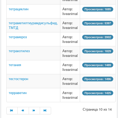
тетрациклин
Автор:
Просмотров: 1695
liveanimal
тетраметилтиурамдисульфид,
Автор:
Просмотров: 5397
ТМТД
liveanimal
тетрамероз
Автор:
Просмотров: 2002
liveanimal
тетракотилез
Автор:
Просмотров: 1829
liveanimal
тетания
Автор:
Просмотров: 1489
liveanimal
тестостерон
Автор:
Просмотров: 1496
liveanimal
терраветин
Автор:
Просмотров: 1425
liveanimal
Страница 10 из 14