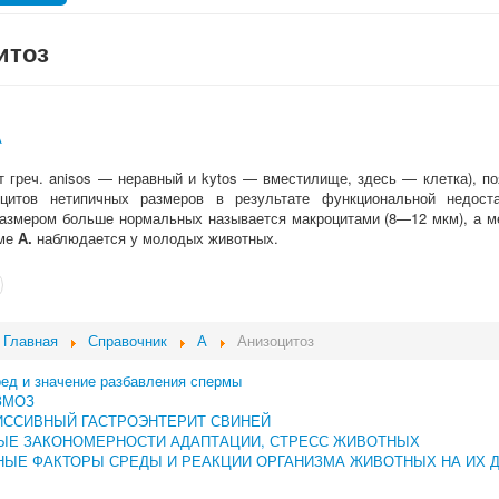
итоз
А
т греч.
anisos
— неравный и
kytos
— вместилище, здесь — клетка), по
оцитов нетипичных размеров в результате функциональной недоста
азмером больше нормальных называется макроцитами (8—12 мкм), а 
рме
А.
наблюдается у молодых животных.
Главная
Справочник
А
Анизоцитоз
ред и значение разбавления спермы
ЗМОЗ
ИССИВНЫЙ ГАСТРОЭНТЕРИТ СВИНЕЙ
ЫЕ ЗАКОНОМЕРНОСТИ АДАПТАЦИИ, СТРЕСС ЖИВОТНЫХ
ЫЕ ФАКТОРЫ СРЕДЫ И РЕАКЦИИ ОРГАНИЗМА ЖИВОТНЫХ НА ИХ 