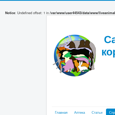
Notice
: Undefined offset: 1 in
/var/www/user44543/data/www/liveanima
С
ко
Главная
Аптека
Статьи
Спр