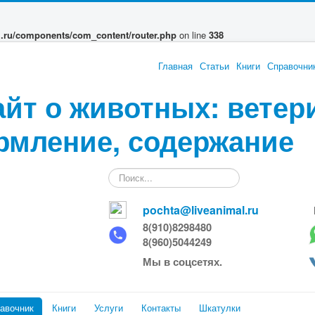
l.ru/components/com_content/router.php
on line
338
Главная
Статьи
Книги
Справочни
айт о животных: ветер
рмление, содержание
Искать...
pochta@liveanimal.ru
8(910)8298480
8(960)5044249
Мы в соцсетях.
авочник
Книги
Услуги
Контакты
Шкатулки