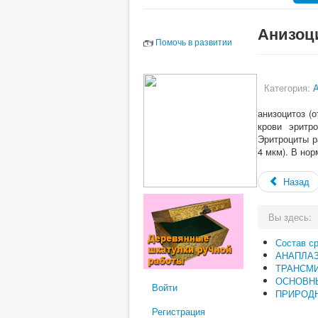
Анизоц
Помочь в развитии
Категория:
анизоцитоз (о
крови эритр
Эритроциты р
4 мкм). В но
Назад
Вы здесь:
Состав с
АНАПЛА
ТРАНСМ
ОСНОВН
Войти
ПРИРОДН
Регистрация