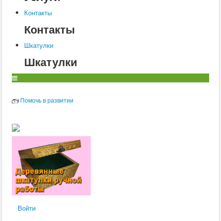
О
Контакты
Контакты
П
Шкатулки
Р
Шкатулки
С
Т
У
Помочь в развитии
Ф
Х
Ц
Ч
Ш
Щ
Войти
Э