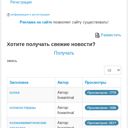
Регистрация
Ю
информация о регистрации
Я
Реклама на сайте
позволяет сайту существовать!
Разместить
Хотите получать свежие новости?
Получать
зжесь
Кол-во строк:
Заголовок
Автор
Просмотры
холка
Автор:
Просмотров: 1779
liveanimal
холинэстеразы
Автор:
Просмотров: 1436
liveanimal
холиномиметические
Автор:
Просмотров: 5517
средства
liveanimal