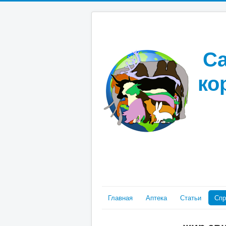
Са
ко
Главная
Аптека
Статьи
Спр