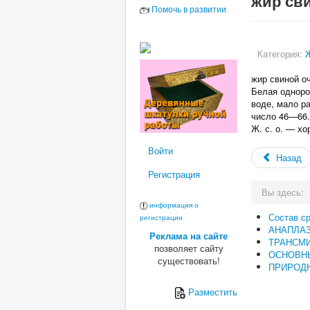
жир св
Помочь в развитии
Категория:
жир свиной оч
Белая одноро
воде, мало р
число 46—66.
Ж. с. о. — хо
Войти
Назад
Регистрация
Вы здесь:
информация о
Состав с
регистрации
АНАПЛА
Реклама на сайте
ТРАНСМ
позволяет сайту
ОСНОВН
существовать!
ПРИРОДН
Разместить