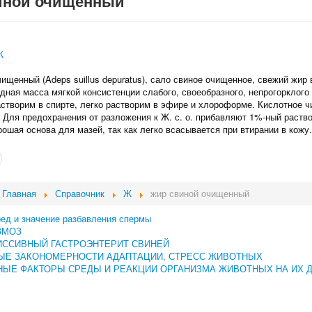
иной очищенный
Ж
ищенный (Adeps suillus depuratus), сало свиное очищенное, свежий жир 
дная масса мягкой консистенции слабого, своеобразного, непрогорклого
астворим в спирте, легко растворим в эфире и хлороформе. Кислотное ч
 Для предохранения от разложения к Ж. с. о. прибавляют 1%‑ный раство
рошая основа для мазей, так как легко всасывается при втирании в кожу.
Главная
Справочник
Ж
жир свиной очищенный
ред и значение разбавления спермы
ЗМОЗ
ИССИВНЫЙ ГАСТРОЭНТЕРИТ СВИНЕЙ
ЫЕ ЗАКОНОМЕРНОСТИ АДАПТАЦИИ, СТРЕСС ЖИВОТНЫХ
ЫЕ ФАКТОРЫ СРЕДЫ И РЕАКЦИИ ОРГАНИЗМА ЖИВОТНЫХ НА ИХ 