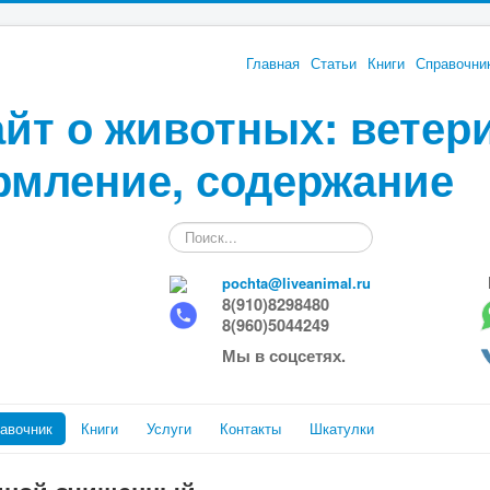
Главная
Статьи
Книги
Справочни
йт о животных: ветер
рмление, содержание
Искать...
pochta@liveanimal.ru
8(910)8298480
8(960)5044249
Мы в соцсетях.
авочник
Книги
Услуги
Контакты
Шкатулки