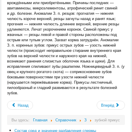
врождёнными или приобретёнными. Причины последних —
авитаминозы, микроэлементозы, атрофический ринит свиней
и др. болезни. Аномалии З. п. резцов: прогнатия — нижняя
челюсть короче верхней, резцы загнуты назад и ранят язык;
прогения — нижняя челюсть длиннее верхней, верхние резцы
удлиняются. Лечат укорочением коронок. Свиной прикус у
жвачных — резцы левой и правой стороны расположены под
острым или тупым углом. Захват корма затруднён. Аномалии
З. п. коренных зубов: прикус острых зубов — узость нижней
челюсти (происходит неправильное стирание внутреннего края
зубов на верхней челюсти и наружного края на нижней,
возникают ранения слизистых оболочек языка и щеки). Для
исправления спиливают зубы рашпилем. Ножницевидный З. п. (у
овец и крупного рогатого скота) — соприкосновение зубов
боковыми поверхностями при узости нижней челюсти
(нарушается пережёвывание корма). Прикусы лестничный,
пилообразный и гладкий развиваются в результате болезней
зубов.
Назад
Вперёд
Вы здесь:
Главная
Справочник
З
зубной прикус
Состав сред и значение разбавления спермы