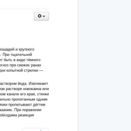
лошадей и крупного
я. При тщательной
т быть в виде тёмного
огноз при свежих ранах
дки копытной стрелки —
аствором йода. Извлекают
ном растворе новокаина или
ом канале его края, стенки
бильно пропитанным одним
язки пропитывают дёгтем
азанию. При поражении
еобходима резекция