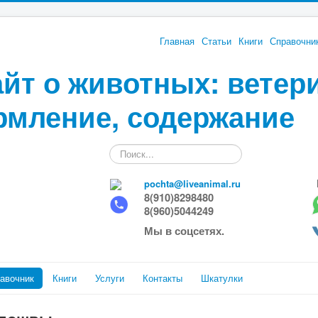
Главная
Статьи
Книги
Справочни
йт о животных: ветер
рмление, содержание
Искать...
pochta@liveanimal.ru
8(910)8298480
8(960)5044249
Мы в соцсетях.
авочник
Книги
Услуги
Контакты
Шкатулки