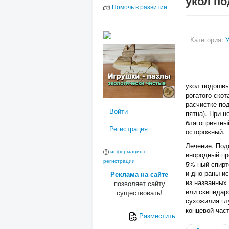
укол п
Помочь в развитии
Категория:
укол подошвы
рогатого ско
расчистке по
Войти
пятна). При 
благоприятны
Регистрация
осторожный.
Лечение. Под
информация о
инородный пр
регистрации
5%‑ный спирт
и дно раны и
Реклама на сайте
из названных
позволяет сайту
или скипидар
существовать!
сухожилия гл
концевой час
Разместить