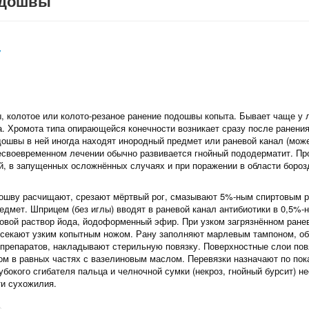
одошвы
У
, колотое или колото-резаное ранение подошвы копыта. Бывает чаще у 
та. Хромота типа опирающейся конечности возникает сразу после ранени
дошвы в ней иногда находят инородный предмет или раневой канал (може
несвоевременном лечении обычно развивается гнойный пододерматит. Пр
й, в запущенных осложнённых случаях и при поражении в области бороз
ошву расчищают, срезают мёртвый рог, смазывают 5%‑ным спиртовым р
едмет. Шприцем (без иглы) вводят в раневой канал антибиотики в 0,5%‑
овой раствор йода, йодоформенный эфир. При узком загрязнённом ранев
ссекают узким копытным ножом. Рану заполняют марлевым тампоном, о
 препаратов, накладывают стерильную повязку. Поверхностные слои пов
ом в равных частях с вазелиновым маслом. Перевязки назначают по пок
убокого сгибателя пальца и челночной сумки (некроз, гнойный бурсит) н
ти сухожилия.