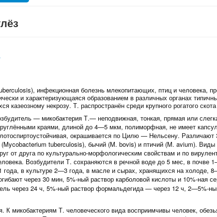
улёз
Т
Tuberculosis), инфекционная болезнь млекопитающих, птиц и человека, 
ически и характеризующаяся образованием в различных органах типичны
ся казеозному некрозу. Т. распространён среди крупного рогатого скота
озбудитель — микобактерия Т.— неподвижная, тонкая, прямая или слегка
круглёнными краями, длиной до 4—5 мкм, полиморфная, не имеет капсул
слотоспиртоустойчивая, окрашивается по Цилю — Нельсену. Различают 3
(Mycobacterium tuberculosis), бычий (M. bovis) и птичий (M. avium). Виды
руг от друга по культурально-морфологическим свойствам и по вирулен
еловека. Возбудители Т. сохраняются в речной воде до 5 мес, в почве 1
1 года, в культуре 2—3 года, в масле и сырах, хранящихся на холоде, 8
погибают через 30 мин, 5%‑ный раствор карболовой кислоты и 10%‑ная с
ель через 24 ч, 5%‑ный раствор формальдегида — через 12 ч, 2—5%‑н
я. К микобактериям Т. человеческого вида восприимчивы человек, обезь