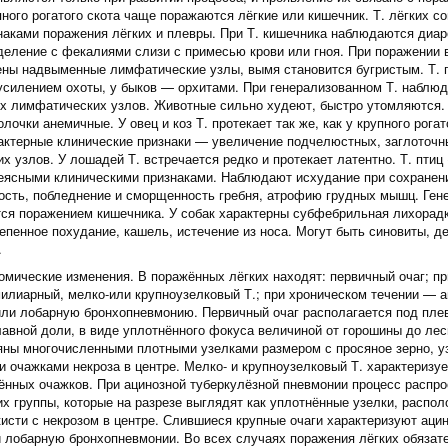
пного рогатого скота чаще поражаются лёгкие или кишечник. Т. лёгких 
наками поражения лёгких и плевры. При Т. кишечника наблюдаются диа
деление с фекалиями слизи с примесью крови или гноя. При поражении в
ены надвыменные лимфатические узлы, вымя становится бугристым. Т. п
усилением охоты, у быков — орхитами. При генерализованном Т. наблю
х лимфатических узлов. Животные сильно худеют, быстро утомляются. 
лочки анемичные. У овец и коз Т. протекает так же, как у крупного рогат
актерные клинические признаки — увеличение подчелюстных, заглоточн
х узлов. У лошадей Т. встречается редко и протекает латентно. Т. птиц
неясными клиническими признаками. Наблюдают исхудание при сохранени
сть, побледнение и сморщенность гребня, атрофию грудных мышц. Ген
ся поражением кишечника. У собак характерны субфебрильная лихорадк
тепенное похудание, кашель, истечение из носа. Могут быть синовиты,
.
омические изменения. В поражённых лёгких находят: первичный очаг; пр
илиарный, мелко-или крупноузелковый Т.; при хроническом течении — а
ли лобарную бронхопневмонию. Первичный очаг располагается под плев
главной доли, в виде уплотнённого фокуса величиной от горошины до ле
еяны многочисленными плотными узелками размером с просяное зерно, у
и очажками некроза в центре. Мелко- и крупноузелковый Т. характеризуе
ённых очажков. При ацинозной туберкулёзной пневмонии процесс распр
их группы, которые на разрезе выглядят как уплотнённые узелки, распо
кисти с некрозом в центре. Слившиеся крупные очаги характеризуют аци
 лобарную бронхопневмонии. Во всех случаях поражения лёгких обяза