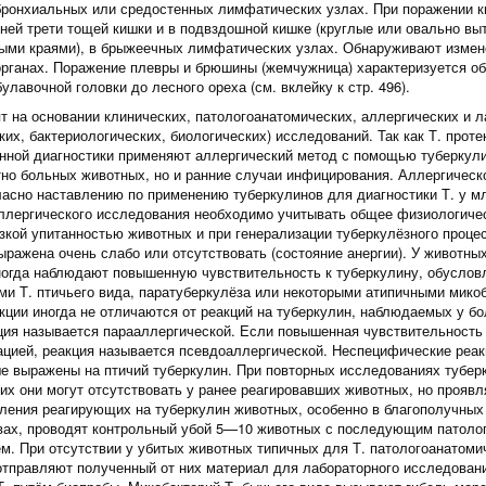
бронхиальных или средостенных лимфатических узлах. При поражении 
дней трети тощей кишки и в подвздошной кишке (круглые или овально вы
ыми краями), в брыжеечных лимфатических узлах. Обнаруживают измене
 органах. Поражение плевры и брюшины (жемчужница) характеризуется об
улавочной головки до лесного ореха (см. вклейку к стр. 496).
ят на основании клинических, патологоанатомических, аллергических и 
ких, бактериологических, биологических) исследований. Так как Т. проте
нной диагностики применяют аллергический метод с помощью туберкули
тно больных животных, но и ранние случаи инфицирования. Аллергичес
ласно наставлению по применению туберкулинов для диагностики Т. у м
ллергического исследования необходимо учитывать общее физиологичес
изкой упитанностью животных и при генерализации туберкулёзного проце
ыражена очень слабо или отсутствовать (состояние анергии). У животных
ногда наблюдают повышенную чувствительность к туберкулину, обусло
ми Т. птичьего вида, паратуберкулёза или некоторыми атипичными микоб
кции иногда не отличаются от реакций на туберкулин, наблюдаемых у бо
ция называется парааллергической. Если повышенная чувствительность 
ацией, реакция называется псевдоаллергической. Неспецифические реа
е выражены на птичий туберкулин. При повторных исследованиях тубер
х они могут отсутствовать у ранее реагировавших животных, но проявля
ления реагирующих на туберкулин животных, особенно в благополучных
твах, проводят контрольный убой 5—10 животных с последующим патоло
м. При отсутствии у убитых животных типичных для Т. патологоанатоми
отправляют полученный от них материал для лабораторного исследован