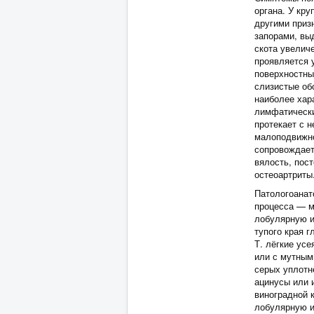
органа. У кру
другими приз
запорами, вы
скота увелич
проявляется 
поверхностны
слизистые обо
наиболее хар
лимфатически
протекает с 
малоподвижно
сопровождает
вялость, пос
остеоартриты
Патологоанат
процесса — м
лобулярную и
тупого края 
Т. лёгкие ус
или с мутным
серых уплотн
ацинусы или 
виноградной 
лобулярную и