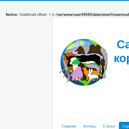
Notice
: Undefined offset: 1 in
/var/www/user44543/data/www/liveanima
С
ко
Главная
Аптека
Статьи
Спр