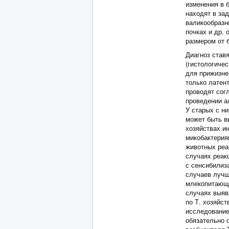
изменения в 
находят в за
валикообразн
почках и др.
размером от б
Диагноз став
(гистологичес
для прижизне
только латен
проводят сог
проведении а
У старых с н
может быть в
хозяйствах и
микобактерия
животных реа
случаях реак
с сенсибилиз
случаев лучш
млекопитающи
случаях выяв
по Т. хозяйс
исследование
обязательно 