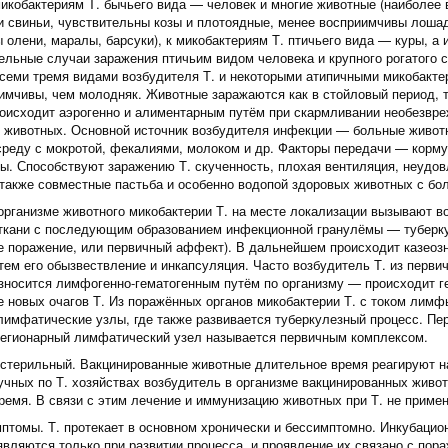
микобактериям Т. бычьего вида — человек и многие животные (наиболее
 и свиньи, чувствительны козы и плотоядные, менее восприимчивы лошад
 олени, маралы, барсуки), к микобактериям Т. птичьего вида — куры, а
ельные случаи заражения птичьим видом человека и крупного рогатого с
семи тремя видами возбудителя Т. и некоторыми атипичными микобакт
имчивы, чем молодняк. Животные заражаются как в стойловый период, т
оисходит аэрогенно и алиментарным путём при скармливании необезвре
. животных. Основной источник возбудителя инфекции — больные живот
реду с мокротой, фекалиями, молоком и др. Факторы передачи — кормуш
ты. Способствуют заражению Т. скученность, плохая вентиляция, неудо
 также совместные пастьба и особенно водопой здоровых животных с бо
 организме животного микобактерии Т. на месте локализации вызывают 
кани с последующим образованием инфекционной гранулёмы — туберку
е поражение, или первичный аффект). В дальнейшем происходит казеозн
тем его обызвествление и инкапсуляция. Часто возбудитель Т. из перви
зносится лимфогенно-гематогенным путём по организму — происходит г
е новых очагов Т. Из поражённых органов микобактерии Т. с током лимф
лимфатические узлы, где также развивается туберкулезный процесс. Пе
егионарный лимфатический узел называется первичным комплексом.
стерильный. Вакцинированные животные длительное время реагируют на
учных по Т. хозяйствах возбудитель в организме вакцинированных живо
ремя. В связи с этим лечение и иммунизацию животных при Т. не приме
мптомы. Т. протекает в основном хронически и бессимптомно. Инкубацио
вляются только при развитии процесса, и проявление их связано с пора