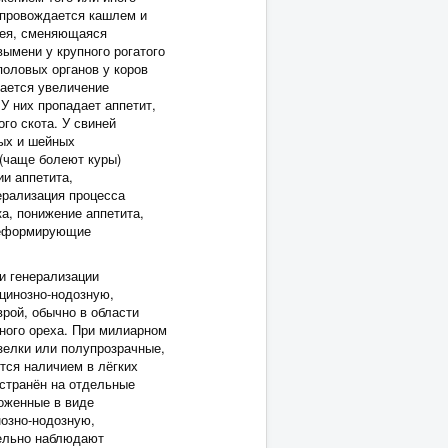
сопровождается кашлем и
рея, сменяющаяся
ымени у крупного рогатого
оловых органов у коров
дается увеличение
У них пропадает аппетит,
ого скота. У свиней
ых и шейных
 (чаще болеют куры)
и аппетита,
ерализация процесса
а, понижение аппетита,
 деформирующие
и генерализации
цинозно-нодозную,
рой, обычно в области
сного ореха. При милиарном
зелки или полупрозрачные,
тся наличием в лёгких
остранён на отдельные
ложенные в виде
нозно-нодозную,
тельно наблюдают