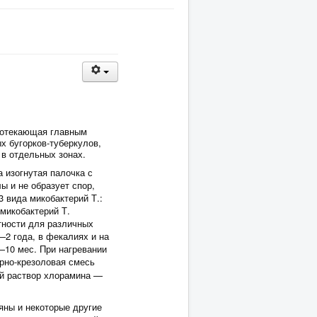
протекающая главным
х бугорков-туберкулов,
 в отдельных зонах.
 изогнутая палочка с
ы и не образует спор,
 вида микобактерий Т.:
 микобактерий Т.
тности для различных
—2 года, в фекалиях и на
—10 мес. При нагревании
ерно-крезоловая смесь
ый раствор хлорамина —
яны и некоторые другие