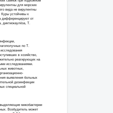
ских свинок при подкожном
вирулентны для морских
его вида не вирулентны
. Куры устойчивы к
та дифференцируют от
, диктиокаулёза, Т.
инфекции,
агополучных по Т.
д исследования
ступивших в хозяйство,
ожительно реагирующих на
ными исследованиями.
льных животных,
рганизационно-
ения выявления больных
ительной дезинфекции
ных специальной
, выделяющие микобактерии
тных. Возбудитель может