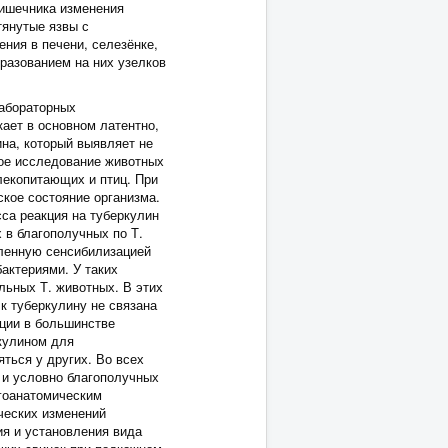
кишечника изменения
тянутые язвы с
ния в печени, селезёнке,
разованием на них узелков
лабораторных
кает в основном латентно,
на, который выявляет не
кое исследование животных
лекопитающих и птиц. При
кое состояние организма.
сса реакция на туберкулин
 в благополучных по Т.
вленную сенсибилизацией
актериями. У таких
льных Т. животных. В этих
к туберкулину не связана
кции в большинстве
кулином для
ться у других. Во всех
 и условно благополучных
гоанатомическим
ческих изменений
ия и установления вида