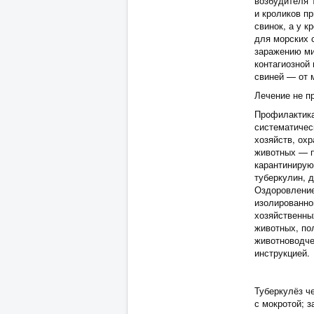
возбудителя 
и кроликов п
свинок, а у 
для морских 
заражению ми
контагиозной 
свиней — от м
Лечение не п
Профилактика
систематичес
хозяйств, ох
животных — п
карантинирую
туберкулин, 
Оздоровление
изолированно
хозяйственны
животных, по
животноводче
инструкцией.
Туберкулёз ч
с мокротой; 