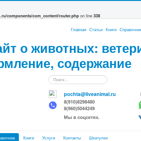
l.ru/components/com_content/router.php
on line
338
Главная
Статьи
Книги
Справочни
айт о животных: ветер
рмление, содержание
Искать...
pochta@liveanimal.ru
8(910)8298480
8(960)5044249
Мы в соцсетях.
авочник
Книги
Услуги
Контакты
Шкатулки