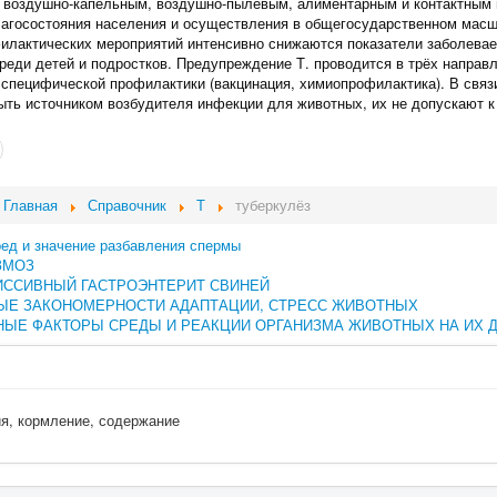
 воздушно-капельным, воздушно-пылевым, алиментарным и контактным п
агосостояния населения и осуществления в общегосударственном мас
илактических мероприятий интенсивно снижаются показатели заболеваем
среди детей и подростков. Предупреждение Т. проводится в трёх направ
 специфической профилактики (вакцинация, химиопрофилактика). В связи
ыть источником возбудителя инфекции для животных, их не допускают к
Главная
Справочник
Т
туберкулёз
ред и значение разбавления спермы
ЗМОЗ
ИССИВНЫЙ ГАСТРОЭНТЕРИТ СВИНЕЙ
ЫЕ ЗАКОНОМЕРНОСТИ АДАПТАЦИИ, СТРЕСС ЖИВОТНЫХ
ЫЕ ФАКТОРЫ СРЕДЫ И РЕАКЦИИ ОРГАНИЗМА ЖИВОТНЫХ НА ИХ 
ия, кормление, содержание