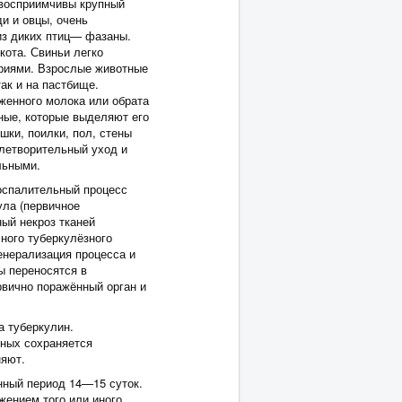
 восприимчивы крупный
и и овцы, очень
 из диких птиц— фазаны.
кота. Свиньи легко
ериями. Взрослые животные
ак и на пастбище.
женного молока или обрата
ные, которые выделяют его
ки, поилки, пол, стены
влетворительный уход и
льными.
воспалительный процесс
ла (первичное
ый некроз тканей
чного туберкулёзного
енерализация процесса и
ы переносятся в
рвично поражённый орган и
 туберкулин.
тных сохраняется
няют.
нный период 14—15 суток.
жением того или иного