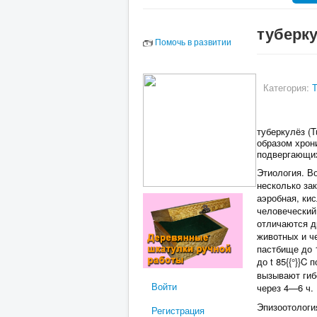
туберк
Помочь в развитии
Категория:
туберкулёз (
образом хрон
подвергающих
Этиология. В
несколько за
аэробная, ки
человеческий 
отличаются д
животных и ч
пастбище до 
до t 85{{
}}C 
°
вызывают гиб
Войти
через 4—6 ч.
Эпизоотологи
Регистрация