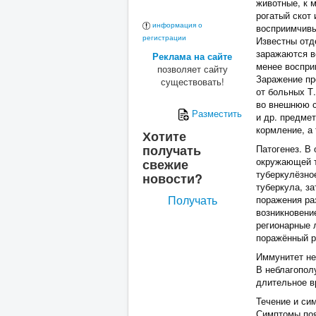
животные, к 
рогатый скот
информация о
восприимчивы
регистрации
Известны отд
заражаются в
Реклама на сайте
менее воспри
позволяет сайту
Заражение пр
существовать!
от больных Т
во внешнюю с
Разместить
и др. предме
кормление, а
Хотите
получать
Патогенез. В
окружающей т
свежие
туберкулёзно
новости?
туберкула, за
Получать
поражения ра
возникновени
регионарные 
поражённый р
Иммунитет не
В неблагопол
длительное в
Течение и си
Симптомы поя