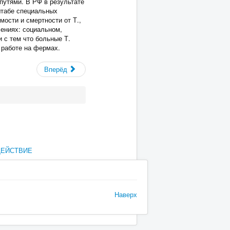
утями. В РФ в результате
штабе специальных
ости и смертности от Т.,
лениях: социальном,
 с тем что больные Т.
 работе на фермах.
Вперёд
ДЕЙСТВИЕ
Наверх