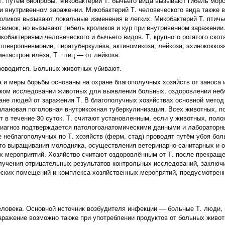
Т. путём биопробы. Микобактерий Т. бычьего вида вызывают гибель мор
ри внутривенном заражении. Микобактерий Т. человеческого вида также 
кроликов вызывают локальные изменения в легких. Микобактерий Т. птичь
свинок, но вызывают гибель кроликов и кур при внутривенном заражении
кобактериями человеческого и бычьего видов. Т. крупного рогатого ско
плевропневмонии, пиратуберкулёза, актиномикоза, лейкоза, эхинококкоза
етастронгилёза, Т. птиц — от лейкоза.
роводится. Больных животных убивают.
 и меры борьбы основаны на охране благополучных хозяйств от заноса 
ком исследовании животных для выявления больных, оздоровлении небл
ране людей от заражения Т. В благополучных хозяйствах основной мето
лановая поголовная внутрикожная туберкулинизация. Всех животных, по
т в течение 30 суток. Т. считают установленным, если у животных, пол
диагноз подтверждается патологоанатомическими данными и лаборатор
 неблагополучных по Т. хозяйств (ферм, стад) проводят путём убоя бо
го выращивания молодняка, осуществления ветеринарно-санитарных и о
х мероприятий. Хозяйство считают оздоровлённым от Т. после прекращ
лучения отрицательных результатов контрольных исследований, заключ
ских помещений и комплекса хозяйственных меропрятий, предусмотрен
еловека. Основной источник возбудителя инфекции — больные Т. люди
заражение возможно также при употреблении продуктов от больных живо