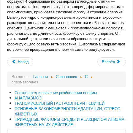
образуют 4 одинаковые по размерам гаплоидные клетки —
сперматиды. Последние вступают в период формирования, или
спермиогенез, приобретая сложную форму и строение спермия.
Вытянутое ядро с конденсированным хроматином и акросомой
размещаются на апикальном полюсе клетки и образуют головку
спермия. Центриоли смещаются к противоположному полюсу и,
располагаясь по длинной оси, формируют шейку спермия. От
дистальной центриоли начинается образование жгутика,
формирующего осевую нить хвостика. Цитоплазма сперматидов
во время её превращения в спермий сильно редуцируется.
Назад
Вперёд
Вы здесь:
Главная
Справочник
С
сперматогенез
Состав сред и значение разбавления спермы
АНАПЛАЗМОЗ
ТРАНСМИССИВНЫЙ ГАСТРОЭНТЕРИТ СВИНЕЙ
ОСНОВНЫЕ ЗАКОНОМЕРНОСТИ АДАПТАЦИИ, СТРЕСС
ЖИВОТНЫХ
ПРИРОДНЫЕ ФАКТОРЫ СРЕДЫ И РЕАКЦИИ ОРГАНИЗМА
ЖИВОТНЫХ НА ИХ ДЕЙСТВИЕ