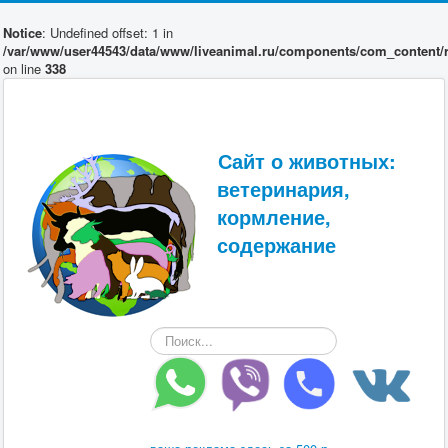
Notice
: Undefined offset: 1 in
/var/www/user44543/data/www/liveanimal.ru/components/com_content/r
on line
338
Сайт о животных:
ветеринария,
кормление,
содержание
Искать...