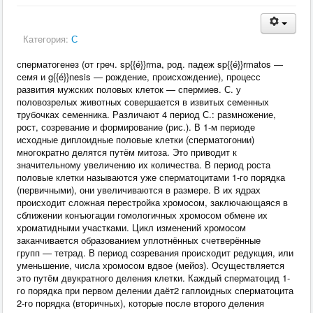
Категория:
С
сперматогенез (от греч. sp{{é}}rma, род. падеж sp{{é}}rmatos —
семя и g{{é}}nesis — рождение, происхождение), процесс
развития мужских половых клеток — спермиев. С. у
половозрелых животных совершается в извитых семенных
трубочках семенника. Различают 4 период С.: размножение,
рост, созревание и формирование (рис.). В 1-м периоде
исходные диплоидные половые клетки (сперматогонии)
многократно делятся путём митоза. Это приводит к
значительному увеличению их количества. В период роста
половые клетки называются уже сперматоцитами 1-го порядка
(первичными), они увеличиваются в размере. В их ядрах
происходит сложная перестройка хромосом, заключающаяся в
сближении конъюгации гомологичных хромосом обмене их
хроматидными участками. Цикл изменений хромосом
заканчивается образованием уплотнённых счетверённые
групп — тетрад. В период созревания происходит редукция, или
уменьшение, числа хромосом вдвое (мейоз). Осуществляется
это путём двукратного деления клетки. Каждый сперматоцид 1-
го порядка при первом делении даёт2 гаплоидных сперматоцита
2-го порядка (вторичных), которые после второго деления