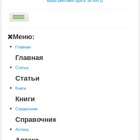
ваша реклама здесь за 500 р.
Главная
Меню:
Аптека
Главная
Статьи
Главная
Справочник
Статьи
Книги
Статьи
Услуги
Книги
Контакты
Книги
Шкатулки
Справочник
Справочник
Аптека
Аптека