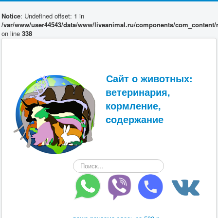
Notice
: Undefined offset: 1 in
/var/www/user44543/data/www/liveanimal.ru/components/com_content/r
on line
338
Сайт о животных:
ветеринария,
кормление,
содержание
Искать...