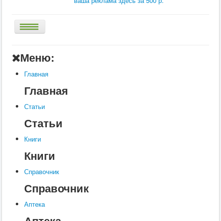
ваша реклама здесь за 500 р.
Главная
Меню:
Аптека
Главная
Статьи
Главная
Справочник
Статьи
Книги
Статьи
Услуги
Книги
Контакты
Книги
Шкатулки
Справочник
Справочник
Аптека
Аптека