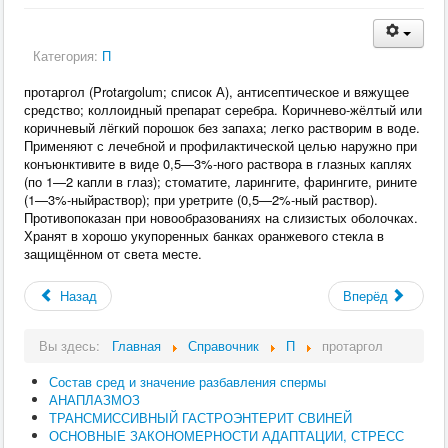
Категория:
П
протаргол (Protargolum; список А), антисептическое и вяжущее
средство; коллоидный препарат серебра. Коричнево-жёлтый или
коричневый лёгкий порошок без запаха; легко растворим в воде.
Применяют с лечебной и профилактической целью наружно при
конъюнктивите в виде 0,5—3%‑ного раствора в глазных каплях
(по 1—2 капли в глаз); стоматите, ларингите, фарингите, рините
(1—3%‑ныйраствор); при уретрите (0,5—2%‑ный раствор).
Противопоказан при новообразованиях на слизистых оболочках.
Хранят в хорошо укупоренных банках оранжевого стекла в
защищённом от света месте.
Назад
Вперёд
Вы здесь:
Главная
Справочник
П
протаргол
Состав сред и значение разбавления спермы
АНАПЛАЗМОЗ
ТРАНСМИССИВНЫЙ ГАСТРОЭНТЕРИТ СВИНЕЙ
ОСНОВНЫЕ ЗАКОНОМЕРНОСТИ АДАПТАЦИИ, СТРЕСС