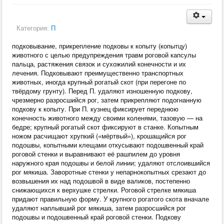
Категория:
П
подковывание, прикрепление подковы к копыту (копытцу)
животного с целью предупреждения травм роговой капсулы
пальца, растяжения связок и сухожилий конечности и их
лечения. Подковывают преимущественно транспортных
животных, иногда крупный рогатый скот (при перегоне по
твёрдому грунту). Перед П. удаляют изношенную подкову,
чрезмерно разросшийся рог, затем прикрепляют подогнанную
подкову к копыту. При П. кузнец фиксирует переднюю
конечность животного между своими коленями, тазовую — на
бедре; крупный рогатый скот фиксируют в станке. Копытным
ножом расчищают хрупкий («мёртвый»), крошащийся рог
подошвы, копытными клещами откусывают подошвенный край
роговой стенки и выравнивают её рашпилем до уровня
наружного края подошвы и белой линии; удаляют отслоившийся
рог мякиша. Заворотные стенки у непарнокопытных срезают до
возвышения их над подошвой в виде валиков, постепенно
снижающихся к верхушке стрелки. Роговой стрелке мякиша
придают правильную форму. У крупного рогатого скота вначале
удаляют наплывший рог мякиша, затем разросшийся рог
подошвы и подошвенный край роговой стенки. Подкову