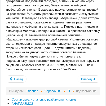
прикрепляют подковными гвоздями, вбитыми в копыто через
гвоздевые отверстия подковы, белую линию и твёрдый
трубчатый рог стенки. Вышедшие наружу острые концы гвоздей
на расстоянии ⅓ высоты роговой стенки загибают и откусывают
клещами. Оставшуюся часть гвоздя («барашек»), длина которой
равна его ширине, погружают в подготовленные рашпилем
маленькие углубления в стенке копыта. Подкову подтягивают и
с помощью молотка и клещей окончательно прибивают заклёпку
(«барашек»). П. заканчивают опиливанием рашпилем
«барашков» и нижнего края роговой стенки. У крупного рогатого
скота подковывают каждое копытце снаружи, как у лошади, со
стороны межкопытцевой щели — двумя щитками подковы,
загнутыми на зацепную часть стенки рогового башмака.
Прикреплённая подкова должна плотно прилегать к
подошвенному краю копытной стенки, выступая от нее наружу в
зацепной и боковых частях на 0,5—1 мм, в пяточных — на 3—
5 мм и назад от пяточных углов — на 10—25 мм.
Назад
Вперёд
Вы здесь:
Главная
Справочник
П
подковывание
Состав сред и значение разбавления спермы
АНАПЛАЗМОЗ