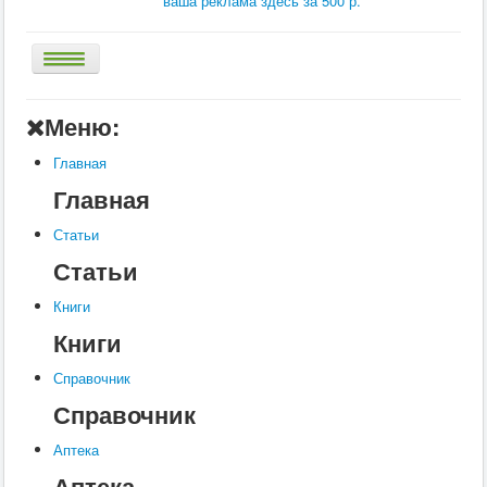
ваша реклама здесь за 500 р.
Главная
Меню:
Аптека
Главная
Статьи
Главная
Справочник
Статьи
Книги
Статьи
Услуги
Книги
Контакты
Книги
Шкатулки
Справочник
Справочник
Аптека
Аптека