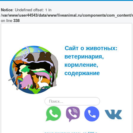
Notice
: Undefined offset: 1 in
/var/www/user44543/data/www/liveanimal.ru/components/com_content/r
on line
338
Сайт о животных:
ветеринария,
кормление,
содержание
Искать...