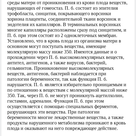
среды матери от проникновения из крови плода веществ,
нарушающих её гомеостаз. П. б. состоит из эпителия
трофобласта, синцития, покрывающего ворсинки
хориона плаценты, соединительной ткани ворсинок и
эндотелия их капилляров. В терминальных ворсинках
многие капилляры расположены сразу под синцитием, и
П. б. при этом состоят из 2 одноклеточных мембран.
Установлено, что в кровь плода из организма матери в
основном могут поступать вещества, имеющие
молекулярную массу ниже 350. Имеются данные и о
прохождении через П. б. высокомолекулярных веществ,
антител, антигенов, а также вирусов, бактерий,
гельминтов. Проникновение высокомолекулярных
веществ, антигенов, бактерий наблюдается при
патологии беременности, так как функция П. б.
нарушается. П. б. является избирательно проницаемым и
по отношению к веществам с молекулярной массой ниже
350. Так, через П. б. не могут проникнуть ацетилхолин,
гистамин, адреналин. Функция П. б. при этом
осуществляется с помощью специальных ферментов,
разрушающих эти вещества. При патологии
беременности многие лекарственные вещества, а также
продукты нарушенного метаболизма проникают в кровь
плода и оказывают на него повреждающее действие.