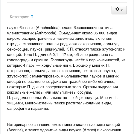
Категория:
П
паукообразные (Arachnoidea), класс беспозвоночных типа
членистоногих (Arthropoda). Объединяет около 35 000 видов
широко распространённых наземных животных, включает
отряды: скорпионов, пальпиград, ложноскорпионов, сольпуг,
сенокосцев, пауков, рицинулей. К П. относят также жгутоногих и
клещей. Тело П. длиной 0,1—17 см, обычно разделено на
головогрудь и брюшко. Головогрудь несёт 6 пар конечностей, из
которых 4 пары — ходильные ноги. Брюшко у многих П.
(скорпионов, сольпуг, ложноскорпионов, некоторых пауков,
жгутоногих) сегментировано, у большинства пауков и многих
клещей не расчленено. Дыхание трахейное либо лёгочное,
некоторые П. дышат поверхностью тела. Органы выделения —
коксальные железы или мальпигиевы сосуды.
П. раздельнополы; большинство — яйцекладущи. Многие П. —
хищники, многочисленны также растительноядные виды,
сапрофаги и паразиты.
Ветеринарное значение имеют многочисленные виды клещей
(Acarina), а также ядовитые виды пауков (Aranei) и скорпионов