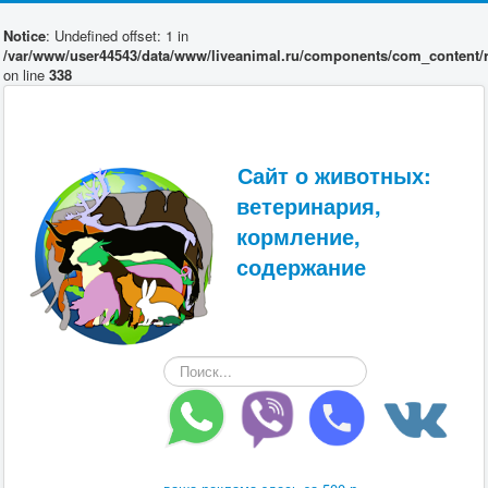
Notice
: Undefined offset: 1 in
/var/www/user44543/data/www/liveanimal.ru/components/com_content/r
on line
338
Сайт о животных:
ветеринария,
кормление,
содержание
Искать...