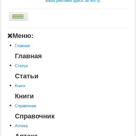
ваша реклама здесь за 500 р.
Главная
Меню:
Аптека
Главная
Статьи
Главная
Справочник
Статьи
Книги
Статьи
Услуги
Книги
Контакты
Книги
Шкатулки
Справочник
Справочник
Аптека
Аптека