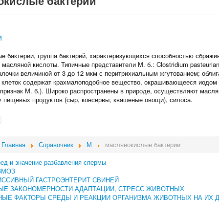
окислые бактерии
М
е бактерии, группа бактерий, характеризующихся способностью сбражив
масляной кислоты. Типичные представители М. б.: Clostridium pasteurian
лочки величиной от 3 до 12 мкм с перитрихиальным жгутованием; облиг
 клеток содержат крахмалоподобное вещество, окрашивающееся иодом 
 признак М. б.). Широко распространены в природе, осуществляют масля
у пищевых продуктов (сыр, консервы, квашеные овощи), силоса.
Главная
Справочник
М
маслянокислые бактерии
ред и значение разбавления спермы
ЗМОЗ
ИССИВНЫЙ ГАСТРОЭНТЕРИТ СВИНЕЙ
ЫЕ ЗАКОНОМЕРНОСТИ АДАПТАЦИИ, СТРЕСС ЖИВОТНЫХ
ЫЕ ФАКТОРЫ СРЕДЫ И РЕАКЦИИ ОРГАНИЗМА ЖИВОТНЫХ НА ИХ 