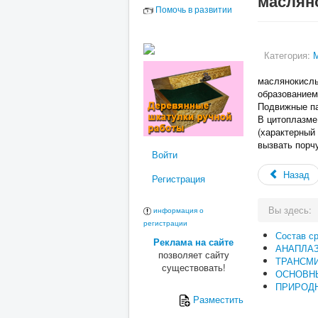
маслян
Помочь в развитии
Категория:
маслянокислы
образованием 
Подвижные па
В цитоплазме
(характерный
вызвать порч
Войти
Назад
Регистрация
Вы здесь:
информация о
регистрации
Состав с
Реклама на сайте
АНАПЛА
позволяет сайту
ТРАНСМ
существовать!
ОСНОВН
ПРИРОДН
Разместить