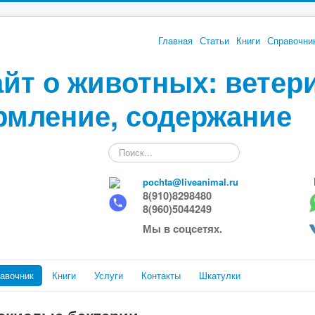
Главная
Статьи
Книги
Справочни
йт о животных: ветер
рмление, содержание
Искать...
pochta@liveanimal.ru
8(910)8298480
8(960)5044249
Мы в соцсетях.
авочник
Книги
Услуги
Контакты
Шкатулки