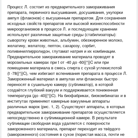
Процесс Л. состоит из предварительного замораживания
препарата, первичного высушивания, досушивания, укупорки
ампул (флаконов) с высушенным препаратом. Для сохранения
исходных свойств препаратов или высокой жизнеспособности
микроорганизмов в процессе Л. и последующем хранении
используют различные защитные среды (стабилизаторы):
сыворотку крови животных, альбумин, обезжиренное молоко,
желатину, желатозу, пептон, сахарозу, сорбит,
поливинилпирролидон, глутамат натрия и их комбинации.
Предварительное замораживание материала проводят в
морозильных камерах при t от ‑40 до ‑60{{°}}C или при
помещении материала в смесь спирта с сухой углекислотой
(t ‑78{{°}}C), чем избегают вспенивания препарата в процессе Л.
Замороженный материал в ампулах или флаконах быстро
переносят в сушильную камеру (сублиматор), в которой
создаётся глубокий вакуум и поддерживается пониженная
температура (до ‑40{{°}}C). На биофабриках, биокомбинатах и в
институтах применяют камерные вакуумные аппараты
различных марок (рис. 1, 2). Существуют аппараты, в которых
предварительное замораживание препаратов осуществляется
непосредственно в сублимационной камере. В результате
сублимации свободная вода удаляется с поверхности
замороженного материала, препарат переходит из твёрдого
(замороженного) состояния в сухое (пористая масса, почти не