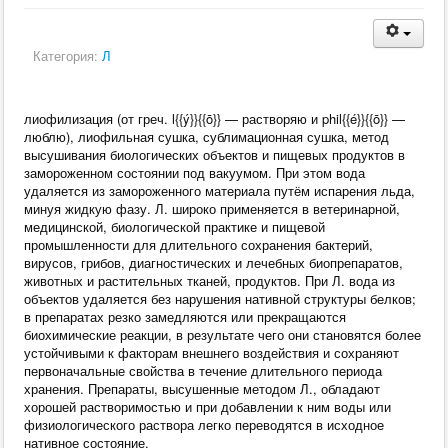
Категория:
Л
лиофилизация (от греч. l{{ý}}{{ō}} — растворяю и phil{{é}}{{ō}} —
люблю), лиофильная сушка, сублимационная сушка, метод
высушивания биологических объектов и пищевых продуктов в
замороженном состоянии под вакуумом. При этом вода
удаляется из замороженного материала путём испарения льда,
минуя жидкую фазу. Л. широко применяется в ветеринарной,
медицинской, биологической практике и пищевой
промышленности для длительного сохранения бактерий,
вирусов, грибов, диагностических и лечебных биопрепаратов,
животных и растительных тканей, продуктов. При Л. вода из
объектов удаляется без нарушения нативной структуры белков;
в препаратах резко замедляются или прекращаются
биохимические реакции, в результате чего они становятся более
устойчивыми к факторам внешнего воздействия и сохраняют
первоначальные свойства в течение длительного периода
хранения. Препараты, высушенные методом Л., обладают
хорошей растворимостью и при добавлении к ним воды или
физиологического раствора легко переводятся в исходное
нативное состояние.