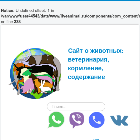
Notice
: Undefined offset: 1 in
/var/www/user44543/data/www/liveanimal.ru/components/com_content/r
on line
338
Сайт о животных:
ветеринария,
кормление,
содержание
Искать...