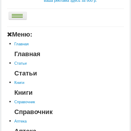
ваша реклама здесь за 500 р.
Главная
Меню:
Аптека
Главная
Статьи
Главная
Справочник
Статьи
Книги
Статьи
Услуги
Книги
Контакты
Книги
Шкатулки
Справочник
Справочник
Аптека
Аптека