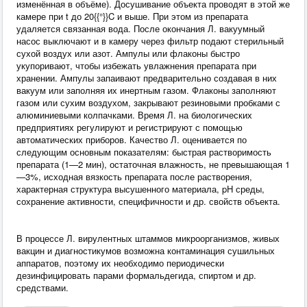
изменённая в объёме). Досушивание объекта проводят в этой же
камере при t до 20{{°}}C и выше. При этом из препарата
удаляется связанная вода. После окончания Л. вакуумный
насос выключают и в камеру через фильтр подают стерильный
сухой воздух или азот. Ампулы или флаконы быстро
укупоривают, чтобы избежать увлажнения препарата при
хранении. Ампулы запаивают предварительно создавая в них
вакуум или заполняя их инертным газом. Флаконы заполняют
газом или сухим воздухом, закрывают резиновыми пробками с
алюминиевыми колпачками. Время Л. на биологических
предприятиях регулируют и регистрируют с помощью
автоматических приборов. Качество Л. оценивается по
следующим основным показателям: быстрая растворимость
препарата (1—2 мин), остаточная влажность, не превышающая 1
—3%, исходная вязкость препарата после растворения,
характерная структура высушенного материала, pH среды,
сохранение активности, специфичности и др. свойств объекта.
В процессе Л. вирулентных штаммов микроорганизмов, живых
вакцин и диагностикумов возможна контаминация сушильных
аппаратов, поэтому их необходимо периодически
дезинфицировать парами формальдегида, спиртом и др.
средствами.