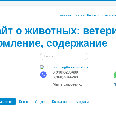
Главная
Статьи
Книги
Справочни
йт о животных: ветер
рмление, содержание
Искать...
pochta@liveanimal.ru
8(910)8298480
8(960)5044249
Мы в соцсетях.
авочник
Книги
Услуги
Контакты
Шкатулки