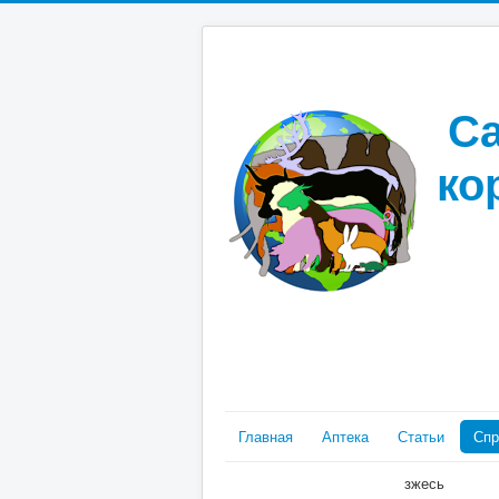
Са
ко
Главная
Аптека
Статьи
Спр
зжесь